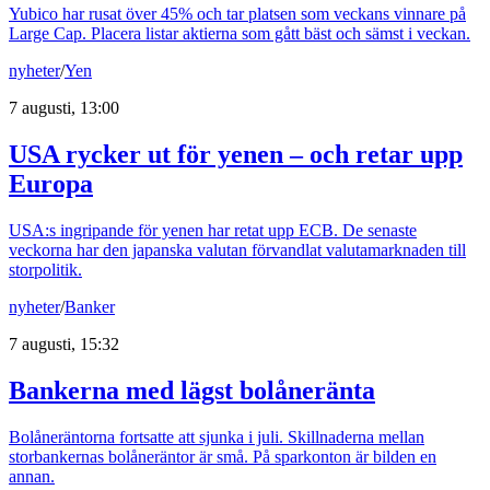
Yubico har rusat över 45% och tar platsen som veckans vinnare på
Large Cap. Placera listar aktierna som gått bäst och sämst i veckan.
nyheter
/
Yen
7 augusti, 13:00
USA rycker ut för yenen – och retar upp
Europa
USA:s ingripande för yenen har retat upp ECB. De senaste
veckorna har den japanska valutan förvandlat valutamarknaden till
storpolitik.
nyheter
/
Banker
7 augusti, 15:32
Bankerna med lägst bolåneränta
Bolåneräntorna fortsatte att sjunka i juli. Skillnaderna mellan
storbankernas bolåneräntor är små. På sparkonton är bilden en
annan.