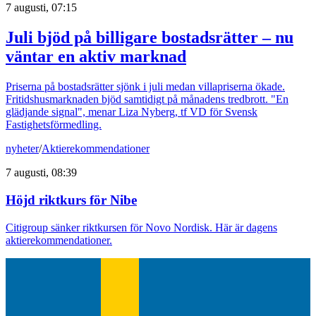
7 augusti, 07:15
Juli bjöd på billigare bostadsrätter – nu
väntar en aktiv marknad
Priserna på bostadsrätter sjönk i juli medan villapriserna ökade.
Fritidshusmarknaden bjöd samtidigt på månadens tredbrott. "En
glädjande signal", menar Liza Nyberg, tf VD för Svensk
Fastighetsförmedling.
nyheter
/
Aktierekommendationer
7 augusti, 08:39
Höjd riktkurs för Nibe
Citigroup sänker riktkursen för Novo Nordisk. Här är dagens
aktierekommendationer.