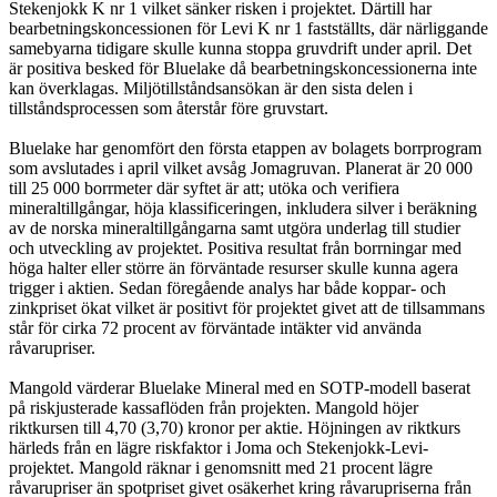
Stekenjokk K nr 1 vilket sänker risken i projektet. Därtill har
bearbetningskoncessionen för Levi K nr 1 fastställts, där närliggande
samebyarna tidigare skulle kunna stoppa gruvdrift under april. Det
är positiva besked för Bluelake då bearbetningskoncessionerna inte
kan överklagas. Miljötillståndsansökan är den sista delen i
tillståndsprocessen som återstår före gruvstart.
Bluelake har genomfört den första etappen av bolagets borrprogram
som avslutades i april vilket avsåg Jomagruvan. Planerat är 20 000
till 25 000 borrmeter där syftet är att; utöka och verifiera
mineraltillgångar, höja klassificeringen, inkludera silver i beräkning
av de norska mineraltillgångarna samt utgöra underlag till studier
och utveckling av projektet. Positiva resultat från borrningar med
höga halter eller större än förväntade resurser skulle kunna agera
trigger i aktien. Sedan föregående analys har både koppar- och
zinkpriset ökat vilket är positivt för projektet givet att de tillsammans
står för cirka 72 procent av förväntade intäkter vid använda
råvarupriser.
Mangold värderar Bluelake Mineral med en SOTP-modell baserat
på riskjusterade kassaflöden från projekten. Mangold höjer
riktkursen till 4,70 (3,70) kronor per aktie. Höjningen av riktkurs
härleds från en lägre riskfaktor i Joma och Stekenjokk-Levi-
projektet. Mangold räknar i genomsnitt med 21 procent lägre
råvarupriser än spotpriset givet osäkerhet kring råvarupriserna från