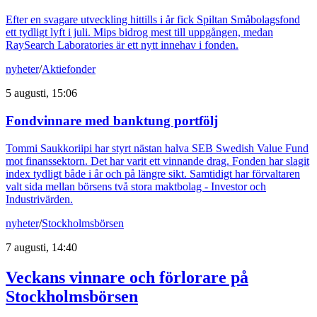
Efter en svagare utveckling hittills i år fick Spiltan Småbolagsfond
ett tydligt lyft i juli. Mips bidrog mest till uppgången, medan
RaySearch Laboratories är ett nytt innehav i fonden.
nyheter
/
Aktiefonder
5 augusti, 15:06
Fondvinnare med banktung portfölj
Tommi Saukkoriipi har styrt nästan halva SEB Swedish Value Fund
mot finanssektorn. Det har varit ett vinnande drag. Fonden har slagit
index tydligt både i år och på längre sikt. Samtidigt har förvaltaren
valt sida mellan börsens två stora maktbolag - Investor och
Industrivärden.
nyheter
/
Stockholmsbörsen
7 augusti, 14:40
Veckans vinnare och förlorare på
Stockholmsbörsen