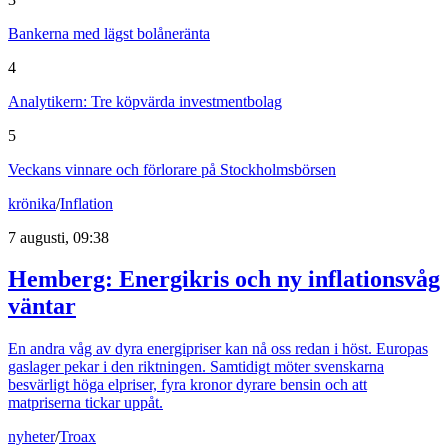
Bankerna med lägst bolåneränta
4
Analytikern: Tre köpvärda investmentbolag
5
Veckans vinnare och förlorare på Stockholmsbörsen
krönika
/
Inflation
7 augusti, 09:38
Hemberg: Energikris och ny inflationsvåg
väntar
En andra våg av dyra energipriser kan nå oss redan i höst. Europas
gaslager pekar i den riktningen. Samtidigt möter svenskarna
besvärligt höga elpriser, fyra kronor dyrare bensin och att
matpriserna tickar uppåt.
nyheter
/
Troax