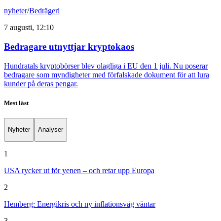
nyheter
/
Bedrägeri
7 augusti, 12:10
Bedragare utnyttjar kryptokaos
Hundratals kryptobörser blev olagliga i EU den 1 juli. Nu poserar
bedragare som myndigheter med förfalskade dokument för att lura
kunder på deras pengar.
Mest läst
Nyheter
Analyser
1
USA rycker ut för yenen – och retar upp Europa
2
Hemberg: Energikris och ny inflationsvåg väntar
3