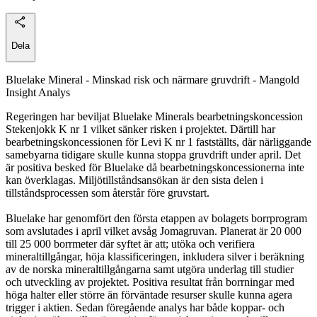
Dela
Bluelake Mineral - Minskad risk och närmare gruvdrift - Mangold
Insight Analys
Regeringen har beviljat Bluelake Minerals bearbetningskoncession
Stekenjokk K nr 1 vilket sänker risken i projektet. Därtill har
bearbetningskoncessionen för Levi K nr 1 fastställts, där närliggande
samebyarna tidigare skulle kunna stoppa gruvdrift under april. Det
är positiva besked för Bluelake då bearbetningskoncessionerna inte
kan överklagas. Miljötillståndsansökan är den sista delen i
tillståndsprocessen som återstår före gruvstart.
Bluelake har genomfört den första etappen av bolagets borrprogram
som avslutades i april vilket avsåg Jomagruvan. Planerat är 20 000
till 25 000 borrmeter där syftet är att; utöka och verifiera
mineraltillgångar, höja klassificeringen, inkludera silver i beräkning
av de norska mineraltillgångarna samt utgöra underlag till studier
och utveckling av projektet. Positiva resultat från borrningar med
höga halter eller större än förväntade resurser skulle kunna agera
trigger i aktien. Sedan föregående analys har både koppar- och