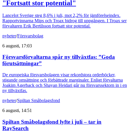
"Fortsatt stor potential"
Lancelot Sverige steg 8,6% i juli, mot 2,2% för jämförelseindex.
Rapportvinnarna Mips och Troax bidrog till uppgången. I Troax ser
förvaltaren Erik Bertilsson fortsatt stor potential.
nyheter
/
Försvarsbolag
6 augusti, 17:03
Försvarsförvaltarna spår ny tillväxtfas: ”Goda
förutsättningar”
De europeiska försvarsbolagen visar rekordstora orderböcker,
stigande omsättning och förbättrade marginaler. Enligt förvaltarna
Joakim Agerback och Shayan Heidari går nu försvarssektorn in i en
ny tillväxtfas.
nyheter
/
Spiltan Småbolagsfond
6 augusti, 14:51
Spiltan Småbolagsfond lyfte i juli – tar in
RaySearch