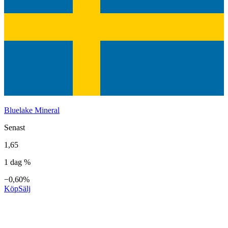
Bluelake Mineral
Senast
1,65
1 dag %
−0,60%
Köp
Sälj