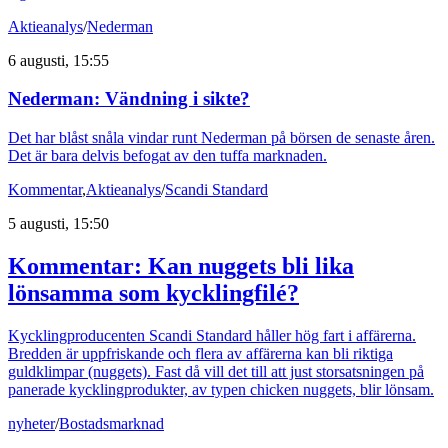
Aktieanalys
/
Nederman
6 augusti, 15:55
Nederman: Vändning i sikte?
Det har blåst snåla vindar runt Nederman på börsen de senaste åren.
Det är bara delvis befogat av den tuffa marknaden.
Kommentar
,
Aktieanalys
/
Scandi Standard
5 augusti, 15:50
Kommentar: Kan nuggets bli lika
lönsamma som kycklingfilé?
Kycklingproducenten Scandi Standard håller hög fart i affärerna.
Bredden är uppfriskande och flera av affärerna kan bli riktiga
guldklimpar (nuggets). Fast då vill det till att just storsatsningen på
panerade kycklingprodukter, av typen chicken nuggets, blir lönsam.
nyheter
/
Bostadsmarknad