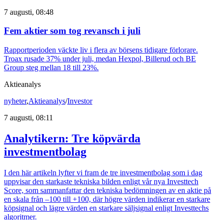
7 augusti, 08:48
Fem aktier som tog revansch i juli
Rapportperioden väckte liv i flera av börsens tidigare förlorare.
Troax rusade 37% under juli, medan Hexpol, Billerud och BE
Group steg mellan 18 till 23%.
Aktieanalys
nyheter
,
Aktieanalys
/
Investor
7 augusti, 08:11
Analytikern: Tre köpvärda
investmentbolag
I den här artikeln lyfter vi fram de tre investmentbolag som i dag
uppvisar den starkaste tekniska bilden enligt vår nya Investtech
Score, som sammanfattar den tekniska bedömningen av en aktie på
en skala från –100 till +100, där högre värden indikerar en starkare
köpsignal och lägre värden en starkare säljsignal enligt Investtechs
algoritmer.