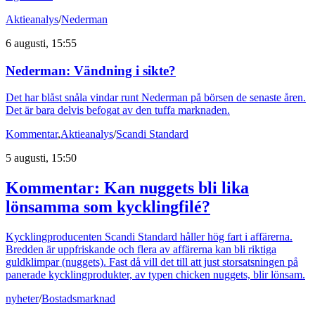
Aktieanalys
/
Nederman
6 augusti, 15:55
Nederman: Vändning i sikte?
Det har blåst snåla vindar runt Nederman på börsen de senaste åren.
Det är bara delvis befogat av den tuffa marknaden.
Kommentar
,
Aktieanalys
/
Scandi Standard
5 augusti, 15:50
Kommentar: Kan nuggets bli lika
lönsamma som kycklingfilé?
Kycklingproducenten Scandi Standard håller hög fart i affärerna.
Bredden är uppfriskande och flera av affärerna kan bli riktiga
guldklimpar (nuggets). Fast då vill det till att just storsatsningen på
panerade kycklingprodukter, av typen chicken nuggets, blir lönsam.
nyheter
/
Bostadsmarknad