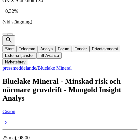
OMX Stockholm 30
−0,32%
(vid stängning)
Start
Telegram
Analys
Forum
Fonder
Privatekonomi
Externa tjänster
Till Avanza
Nyhetsbrev
pressmeddelande
/
Bluelake Mineral
Bluelake Mineral - Minskad risk och
närmare gruvdrift - Mangold Insight
Analys
Cision
25 maj, 08:00