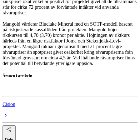
zinkpriset ökat vilket är positivt för projektet givet att de tillsammans
står för cirka 72 procent av förväntade intäkter vid använda
råvarupriser.
Mangold värderar Bluelake Mineral med en SOTP-modell baserat
på riskjusterade kassaflöden från projekten. Mangold höjer
riktkursen till 4,70 (3,70) kronor per aktie. Höjningen av riktkurs
härleds från en lägre riskfaktor i Joma och Stekenjokk-Levi-
projektet. Mangold räknar i genomsnitt med 21 procent lägre
råvarupriser än spotpriset givet osäkerhet kring råvarupriserna från
förväntad gruvstart om cirka 4,5 år. Vid ihållande råvarupriser finns
det potential till betydande ytterligare uppsida.
Ämnen i artikeln
Bluelake Mineral
Cision
Dela