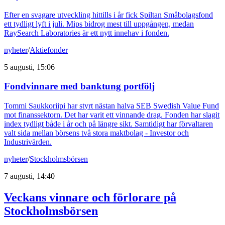
Efter en svagare utveckling hittills i år fick Spiltan Småbolagsfond
ett tydligt lyft i juli. Mips bidrog mest till uppgången, medan
RaySearch Laboratories är ett nytt innehav i fonden.
nyheter
/
Aktiefonder
5 augusti, 15:06
Fondvinnare med banktung portfölj
Tommi Saukkoriipi har styrt nästan halva SEB Swedish Value Fund
mot finanssektorn. Det har varit ett vinnande drag. Fonden har slagit
index tydligt både i år och på längre sikt. Samtidigt har förvaltaren
valt sida mellan börsens två stora maktbolag - Investor och
Industrivärden.
nyheter
/
Stockholmsbörsen
7 augusti, 14:40
Veckans vinnare och förlorare på
Stockholmsbörsen