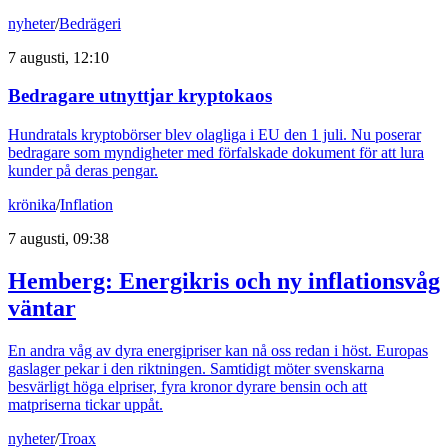
nyheter
/
Bedrägeri
7 augusti, 12:10
Bedragare utnyttjar kryptokaos
Hundratals kryptobörser blev olagliga i EU den 1 juli. Nu poserar
bedragare som myndigheter med förfalskade dokument för att lura
kunder på deras pengar.
krönika
/
Inflation
7 augusti, 09:38
Hemberg: Energikris och ny inflationsvåg
väntar
En andra våg av dyra energipriser kan nå oss redan i höst. Europas
gaslager pekar i den riktningen. Samtidigt möter svenskarna
besvärligt höga elpriser, fyra kronor dyrare bensin och att
matpriserna tickar uppåt.
nyheter
/
Troax