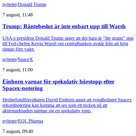
nyheter
/
Donald Trump
7 augusti, 11:48
Trump: Räntebeslut är inte enbart upp till Warsh
USA:s president Donald Trump säger att det bara är "lite grann" upp
till Fed-chefen Kevin Warsh om centralbanken avstår från att höja
räntan före valet.
nyheter
/
SpaceX
7 augusti, 11:00
Einhorn varnar för spekulativ börstopp efter
Spacex-notering
Hedgefondförvaltaren David Einhorn anser att rymdbolaget Spacex
rekordnotering kan komma att ses som ett tecken på att
aktiemarknaden närmar sig en spekulativ topp.
nyheter
/
EQL Pharma
7 augusti, 09:40