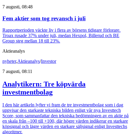
7 augusti, 08:48
Fem aktier som tog revansch i juli
Rapportperioden väckte liv i flera av börsens tidigare förlorare.
Troax rusade 37% under juli, medan Hexpol, Billerud och BE
Group steg mellan 18 till 23%.
Aktieanalys
nyheter
,
Aktieanalys
/
Investor
7 augusti, 08:11
Analytikern: Tre köpvärda
investmentbolag
I den här artikeln lyfter vi fram de tre investmentbolag som i dag
uppvisar den starkaste tekniska bilden enligt vår nya Investtech
Score, som sammanfattar den tekniska bedömningen av en aktie på
en skala från –100 till +100, där högre värden indikerar en starkare
köpsignal och lägre värden en starkare säljsignal enligt Investtechs
algoritmer.