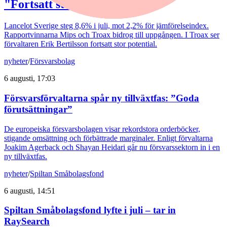
"Fortsatt stor potential"
Lancelot Sverige steg 8,6% i juli, mot 2,2% för jämförelseindex.
Rapportvinnarna Mips och Troax bidrog till uppgången. I Troax ser
förvaltaren Erik Bertilsson fortsatt stor potential.
nyheter
/
Försvarsbolag
6 augusti, 17:03
Försvarsförvaltarna spår ny tillväxtfas: ”Goda
förutsättningar”
De europeiska försvarsbolagen visar rekordstora orderböcker,
stigande omsättning och förbättrade marginaler. Enligt förvaltarna
Joakim Agerback och Shayan Heidari går nu försvarssektorn in i en
ny tillväxtfas.
nyheter
/
Spiltan Småbolagsfond
6 augusti, 14:51
Spiltan Småbolagsfond lyfte i juli – tar in
RaySearch