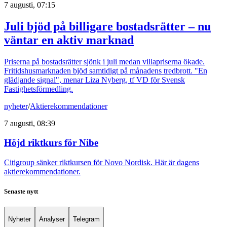
7 augusti, 07:15
Juli bjöd på billigare bostadsrätter – nu
väntar en aktiv marknad
Priserna på bostadsrätter sjönk i juli medan villapriserna ökade.
Fritidshusmarknaden bjöd samtidigt på månadens tredbrott. "En
glädjande signal", menar Liza Nyberg, tf VD för Svensk
Fastighetsförmedling.
nyheter
/
Aktierekommendationer
7 augusti, 08:39
Höjd riktkurs för Nibe
Citigroup sänker riktkursen för Novo Nordisk. Här är dagens
aktierekommendationer.
Senaste nytt
Nyheter
Analyser
Telegram