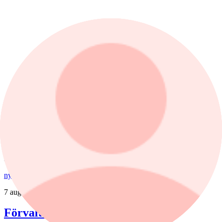
1 dag
1 mån
1 år
Fonder
nyheter
,
fonder
/
Aktiefonder
7 augusti, 15:58
Förvaltaren efter Troax rusning: