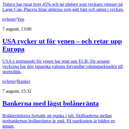
Yubico har rusat över 45% och tar platsen som veckans vinnare på
Large Cap. Placera listar aktierna som gått bäst och sämst i veckan.
nyheter
/
Yen
7 augusti, 13:00
USA rycker ut för yenen – och retar upp
Europa
USA:s ingripande för yenen har retat upp ECB. De senaste
veckorna har den japanska valutan förvandlat valutamarknaden till
storpolitik.
nyheter
/
Banker
7 augusti, 15:32
Bankerna med lägst bolåneränta
Bolåneräntorna fortsatte att sjunka i juli. Skillnaderna mellan
storbankernas bolåneräntor är små. På sparkonton är bilden en
annan.