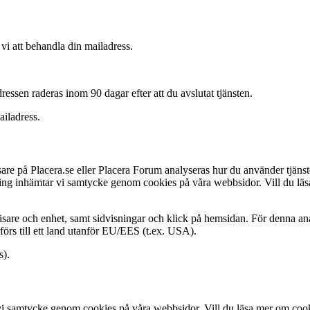
vi att behandla din mailadress.
dressen raderas inom 90 dagar efter att du avslutat tjänsten.
ailadress.
sare på Placera.se eller Placera Forum analyseras hur du använder tjänster
ling inhämtar vi samtycke genom cookies på våra webbsidor. Vill du läs
are och enhet, samt sidvisningar och klick på hemsidan. För denna analy
förs till ett land utanför EU/EES (t.ex. USA).
s).
i samtycke genom cookies på våra webbsidor. Vill du läsa mer om cooki