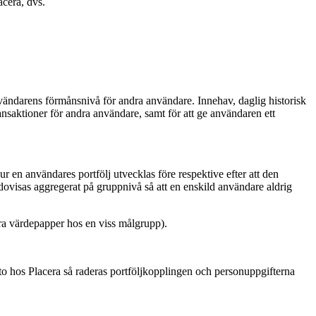
cera, dvs.
vändarens förmånsnivå för andra användare. Innehav, daglig historisk
ansaktioner för andra användare, samt för att ge användaren ett
 en användares portfölj utvecklas före respektive efter att den
edovisas aggregerat på gruppnivå så att en enskild användare aldrig
lära värdepapper hos en viss målgrupp).
onto hos Placera så raderas portföljkopplingen och personuppgifterna