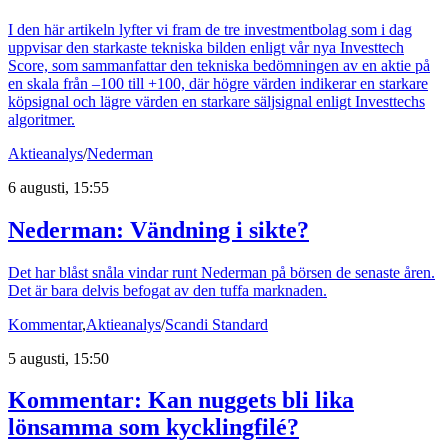
I den här artikeln lyfter vi fram de tre investmentbolag som i dag
uppvisar den starkaste tekniska bilden enligt vår nya Investtech
Score, som sammanfattar den tekniska bedömningen av en aktie på
en skala från –100 till +100, där högre värden indikerar en starkare
köpsignal och lägre värden en starkare säljsignal enligt Investtechs
algoritmer.
Aktieanalys
/
Nederman
6 augusti, 15:55
Nederman: Vändning i sikte?
Det har blåst snåla vindar runt Nederman på börsen de senaste åren.
Det är bara delvis befogat av den tuffa marknaden.
Kommentar
,
Aktieanalys
/
Scandi Standard
5 augusti, 15:50
Kommentar: Kan nuggets bli lika
lönsamma som kycklingfilé?