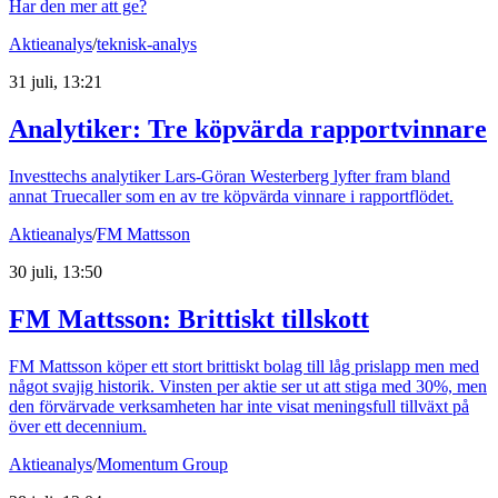
Har den mer att ge?
Aktieanalys
/
teknisk-analys
31 juli, 13:21
Analytiker: Tre köpvärda rapportvinnare
Investtechs analytiker Lars-Göran Westerberg lyfter fram bland
annat Truecaller som en av tre köpvärda vinnare i rapportflödet.
Aktieanalys
/
FM Mattsson
30 juli, 13:50
FM Mattsson: Brittiskt tillskott
FM Mattsson köper ett stort brittiskt bolag till låg prislapp men med
något svajig historik. Vinsten per aktie ser ut att stiga med 30%, men
den förvärvade verksamheten har inte visat meningsfull tillväxt på
över ett decennium.
Aktieanalys
/
Momentum Group