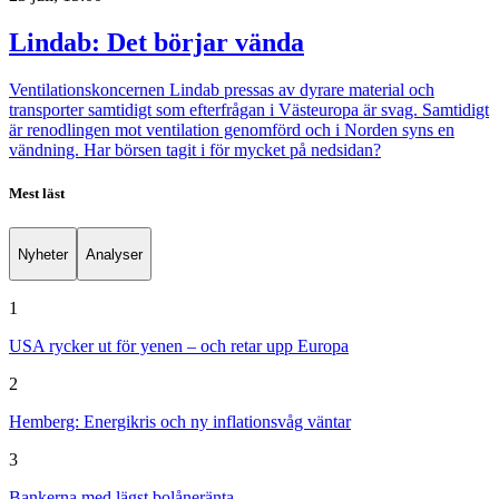
Lindab: Det börjar vända
Ventilationskoncernen Lindab pressas av dyrare material och
transporter samtidigt som efterfrågan i Västeuropa är svag. Samtidigt
är renodlingen mot ventilation genomförd och i Norden syns en
vändning. Har börsen tagit i för mycket på nedsidan?
Mest läst
Nyheter
Analyser
1
USA rycker ut för yenen – och retar upp Europa
2
Hemberg: Energikris och ny inflationsvåg väntar
3
Bankerna med lägst bolåneränta