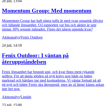
28 juli, 13:04
Momentum Group: Med momentum
Momentum Group har haft några tuffa år med svag organisk tillväxt
och fallande lönsamhet. Q2-rapporten var bra och aktien är upp
nästan 30% senaste månaden. Finns det någon uppsida kvar?
Aktieanalys
/
Fenix Outdoor
24 juli, 14:18
Fenix Outdoor: I väntan på
återuppståndelsen
Fenix lönsamhet har brunnit upp, och kvar finns mest rykande
spillror. För att tända glöden på nytt krävs nog både en bättre
marknad och hårdare tag med kostnaderna. Vi väntar fortsatt på att
ett nytt och bättre Fenix ska återuppstå, men än så länge känns askan
inte het nog.
Aktieanalys
/
Lindab
23 juli, 15:00