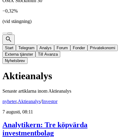
OMX Stockholm 30
−0,32%
(vid stängning)
Start
Telegram
Analys
Forum
Fonder
Privatekonomi
Externa tjänster
Till Avanza
Nyhetsbrev
Aktieanalys
Senaste artiklarna inom
Aktieanalys
nyheter
,
Aktieanalys
/
Investor
7 augusti, 08:11
Analytikern: Tre köpvärda
investmentbolag