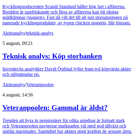
Kycklingproducenten Scandi Standard håller hög fart i affärerna.
Bredden är uppfriskande och flera av affärerna kan bli riktiga
guldklimpar (nuggets). Fast då vill det till att just storsatsningen på
panerade kycklingprodukter, av typen chicken nuggets, blir lönsam.
Aktieanalys
/
teknisk-analys
5 augusti, 09:21
Teknisk analys: Köp storbanken
Investtechs analytiker David Östblad lyfter fram två köpvärda aktier
och säljstämplar en.
Aktieanalys
/
Veteranpoolen
4 augusti, 14:56
Veteranpoolen: Gammal är äldst?
Trenden att hyra in pensionärer för olika uppdrag är fortsatt stark
och Veteranpoolen navigerar marknaden väl med god tillväxt och
stabila marginaler. Samtidigt har aktien stigit kraftigt de senaste åren.