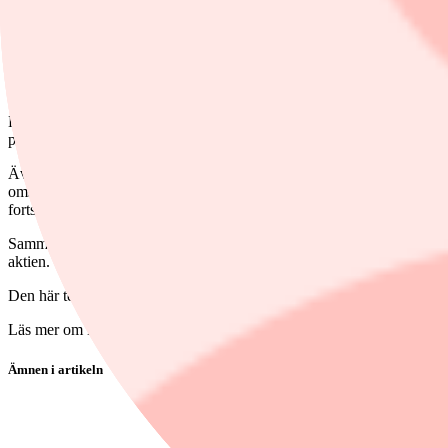
Ett annat bolag som sticker ut, i negativ bemärkelse, är svenska SimFas
grossister. SimFas är det minst lönsamma bolaget inom koncernen med 
av sin exponering mot byggsektorn och drar förstås ned koncernsnitte
Jämför med Idun
Karnell har historiskt köpt bolag till 3-8x ebita och målet är att fort
procent inom 3-5 år. På våra prognoser är ev/ebita 9-10x för 2024. S
Även omsättningsmässigt är Idun närmast Karnell. Idun värderas till e
omsättningstillväxt och -8 procent organiskt i ebita, väldigt likt Karne
fortsatt förvärvsutrymme. Värderingsmässigt är dessa två tämligen lika
Sammantaget så är det inget gjutet ”teckna” i Karnell som har en hel del
aktien.
Den här texten publicerades i tidningen Börsveckan i nummer 12 den
Läs mer om Börsveckan.
Ämnen i artikeln
aktieanalys
aktier