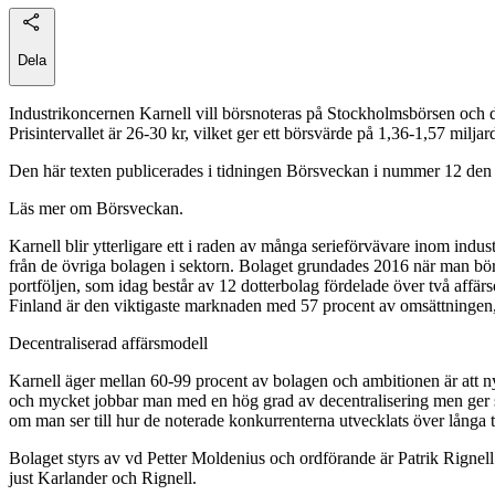
Dela
Industrikoncernen Karnell vill börsnoteras på Stockholmsbörsen och det
Prisintervallet är 26-30 kr, vilket ger ett börsvärde på 1,36-1,57 miljar
Den här texten publicerades i tidningen Börsveckan i nummer 12 den
Läs mer om Börsveckan.
Karnell blir ytterligare ett i raden av många serieförvävare inom indus
från de övriga bolagen i sektorn. Bolaget grundades 2016 när man börj
portföljen, som idag består av 12 dotterbolag fördelade över två aff
Finland är den viktigaste marknaden med 57 procent av omsättningen, 
Decentraliserad affärsmodell
Karnell äger mellan 60-99 procent av bolagen och ambitionen är att 
och mycket jobbar man med en hög grad av decentralisering men ger stöd
om man ser till hur de noterade konkurrenterna utvecklats över långa t
Bolaget styrs av vd Petter Moldenius och ordförande är Patrik Rignel
just Karlander och Rignell.