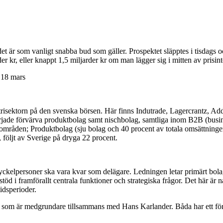
 är som vanligt snabba bud som gäller. Prospektet släpptes i tisdags oc
der kr, eller knappt 1,5 miljarder kr om man lägger sig i mitten av prisint
 18 mars
trisektorn på den svenska börsen. Här finns Indutrade, Lagercrantz, Addt
ade förvärva produktbolag samt nischbolag, samtliga inom B2B (business-
ärsområden; Produktbolag (sju bolag och 40 procent av totala omsättnin
följt av Sverige på dryga 22 procent.
nyckelpersoner ska vara kvar som delägare. Ledningen letar primärt bo
 i framförallt centrala funktioner och strategiska frågor. Det här är någ
idsperioder.
l som är medgrundare tillsammans med Hans Karlander. Båda har ett för