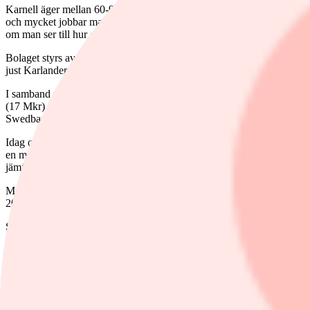
Karnell äger mellan 60-99 procent av bolagen och ambitionen är att 
och mycket jobbar man med en hög grad av decentralisering men ger stöd
om man ser till hur de noterade konkurrenterna utvecklats över långa t
Bolaget styrs av vd Petter Moldenius och ordförande är Patrik Rignel
just Karlander och Rignell.
I samband med börsnoteringen görs ingen försäljning av befintliga akti
(17 Mkr) och de två grundarna kommer äga 5,7% av aktierna men kon
Swedbank Robur och Östersjöstiftelsen som åtagit sig att teckna.
Idag omsätter Karnell 1,3 miljarder kr proforma om man till fullo räkn
en marginal på 14 procent. Nettoskulden landar kring 175 Mkr efter emi
jämförelse med de större etablerade förvärvsbolagen på börsen som sna
Men det finns goda skäl för den låga värderingen. Dels rör det sig om 
2024 för Karnell. Under 2021-2023 låg den genomsnittliga tillväxttakt
Ser vi till den organiska ebita-tillväxten däremot, så var den +23 pro
den svaga byggsektorn där en del av framförallt produktbolagen har ex
Finska bolag dominerar
Det största dotterbolaget är den finska precisionstillverkaren KL Me
plast. Tredje störst är finska Teknikseri (150 Mkr) som är en leverantör 