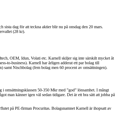
h sista dag för att teckna aktier blir nu på onsdag den 20 mars.
ervallet (28 kr).
ech, OEM, Idun, Volati etc. Karnell skiljer sig inte särskilt mycket åt
to-business). Karnell har årligen adderat ett par bolag till
gen) samt Nischbolag (fem bolag men 60 procent av omsättningen).
lag i omsättningsklassen 50-350 Mkr med ”god” lönsamhet. I mångt
ot man känner igen väl sedan tidigare. Det är ett bra sätt att jobba på
flutet på PE-firman Procuritas. Bolagsnamnet Karnell är ihopsatt av