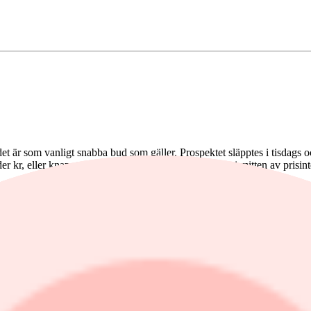
 är som vanligt snabba bud som gäller. Prospektet släpptes i tisdags oc
der kr, eller knappt 1,5 miljarder kr om man lägger sig i mitten av prisint
 18 mars
trisektorn på den svenska börsen. Här finns Indutrade, Lagercrantz, Addt
ade förvärva produktbolag samt nischbolag, samtliga inom B2B (business-
ärsområden; Produktbolag (sju bolag och 40 procent av totala omsättnin
följt av Sverige på dryga 22 procent.