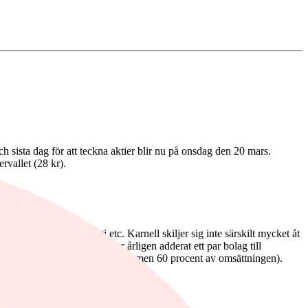
h sista dag för att teckna aktier blir nu på onsdag den 20 mars.
ervallet (28 kr).
ech, OEM, Idun, Volati etc. Karnell skiljer sig inte särskilt mycket åt
to-business). Karnell har årligen adderat ett par bolag till
gen) samt Nischbolag (fem bolag men 60 procent av omsättningen).