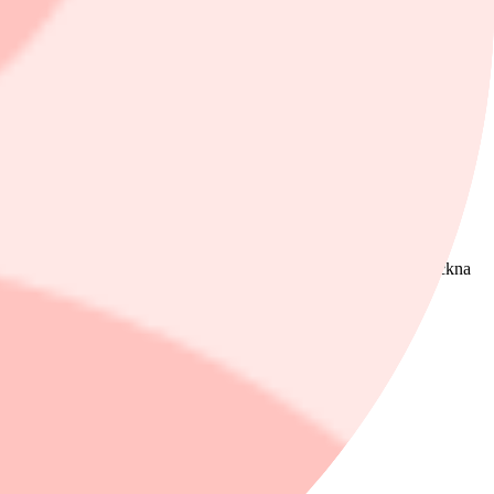
an säljer istället anpassade produkter till färgtillverkare och
mFas har haft det tufft lönsamhetsmässigt de senaste åren på grund
mheten framgent, då övriga dotterbolag opererar med god lönsamhet.
 konjunkturcykel där ebitamarginalen också ska uppgå till minst 15
bolag och lite mer nischade sådana.
de förvärv. Under 2023 tappade bolaget 1 procent organiskt i
svarar 3,6x ebita jämfört med Karnells 1x, vilket ger det sistnämnda
gt.
veckling och värderingen är ändå så pass låg att det är värt att teckna