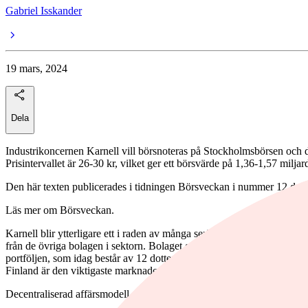
Gabriel Isskander
19 mars, 2024
Dela
Industrikoncernen Karnell vill börsnoteras på Stockholmsbörsen och det
Prisintervallet är 26-30 kr, vilket ger ett börsvärde på 1,36-1,57 miljar
Den här texten publicerades i tidningen Börsveckan i nummer 12 den
Läs mer om Börsveckan.
Karnell blir ytterligare ett i raden av många serieförvävare inom indus
från de övriga bolagen i sektorn. Bolaget grundades 2016 när man börj
portföljen, som idag består av 12 dotterbolag fördelade över två aff
Finland är den viktigaste marknaden med 57 procent av omsättningen, 
Decentraliserad affärsmodell