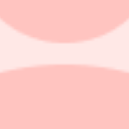
 som tillverkar spackel, lim och fog, men aldrig under eget varumärke. M
en marginal på 3 procent förra året på en omsättning kring 130 Mkr. Si
t. Så det kan vara en möjlig trigger om ledningen får ordning på lönsa
sätta addera förvärv och växa ebita med minst 15 procent årligen över en
om närmaste ”peer” ser vi Idun Industrier som också jobbar med produkt
v/ebita 9,3x på 2023 års siffror och har en god historik av värdeskapan
ll alltså. Största skillnaden är skuldsättningen där Iduns nettoskuld mot
, men balansräkningen ser helt enkelt mycket bättre ut i Karnell som sa
 att bevisa efter två svagare år, men vi har tagit höjd för en svagare ut
 18 mars