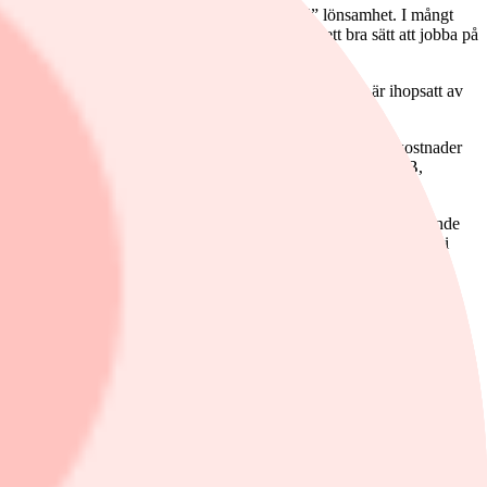
lag i omsättningsklassen 50-350 Mkr med ”god” lönsamhet. I mångt
ot man känner igen väl sedan tidigare. Det är ett bra sätt att jobba på
flutet på PE-firman Procuritas. Bolagsnamnet Karnell är ihopsatt av
räknat på 28 kr. Man betalar drygt 6 procent i transaktionskostnader
 pengarna är säkrade med Berenberg, SP Fund Managment, SHB,
u i januari. Med samma räknesätt är ebita kring 183 Mkr, motsvarande
tta ger ev/ebita 8,2x proforma, vilket sticker ut som mycket lågt i
var både 2022 och 2023 svaga år så det är lite upp till bevis under
procent år 2021, 10 procent år 2022 och blott 1 procent under 2023.
åledes två resultatmässigt svaga år i bagaget. Man skyller en del på
t organiskt sett till ebita under 2023.
155 Mkr) som gör dräneringsprodukter, kabelskydd och avfallstankar i