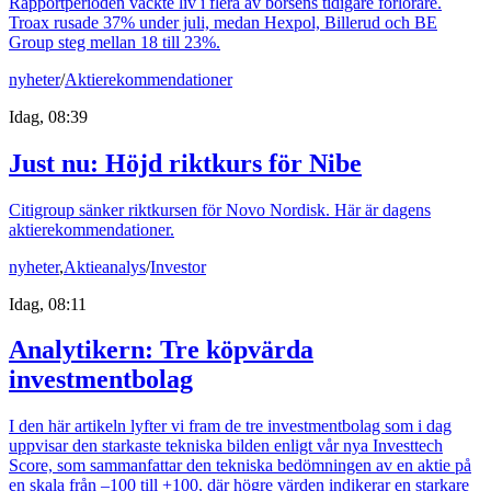
Rapportperioden väckte liv i flera av börsens tidigare förlorare.
Troax rusade 37% under juli, medan Hexpol, Billerud och BE
Group steg mellan 18 till 23%.
nyheter
/
Aktierekommendationer
Idag, 08:39
Just nu
:
Höjd riktkurs för Nibe
Citigroup sänker riktkursen för Novo Nordisk. Här är dagens
aktierekommendationer.
nyheter
,
Aktieanalys
/
Investor
Idag, 08:11
Analytikern: Tre köpvärda
investmentbolag
I den här artikeln lyfter vi fram de tre investmentbolag som i dag
uppvisar den starkaste tekniska bilden enligt vår nya Investtech
Score, som sammanfattar den tekniska bedömningen av en aktie på
en skala från –100 till +100, där högre värden indikerar en starkare