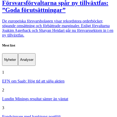
Försvarsförvaltarna spår ny tillväxtfas:
”Goda förutsättningar”
De europeiska försvarsbolagen visar rekordstora orderböcker,
stigande omsättning och förbättrade marginaler. Enligt förvaltarna
Joakim Agerback och Shayan Heidari går nu försvarssektorn in i en
ny tillväxtfas.
Mest läst
Nyheter
Analyser
1
EFN om Saab: Hög tid att sälja aktien
2
Lundin Minings resultat sämre än väntat
3
Fondvinnare med banktung portfölj