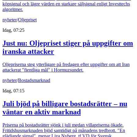
köpsignal och lägre värden en starkare säljsignal enligt Investtechs
algoritmer.
nyheter
/
Oljepriset
Idag, 07:25
Just nu
:
Oljepriset stiger på uppgifter om
iranska attacker
Oljepriserna steg ytterligare på fredagen efter uppgifter om att Iran
attackerat "fientliga mål" i Hormuzsundet.
nyheter
/
Bostadsmarknad
Idag, 07:15
Juli bjöd på billigare bostadsrätter – nu
väntar en aktiv marknad
Priserna på bostadsrätter sjönk i juli medan villapriserna ökade.
Fritidshusmarknaden bjöd samtidigt på månadens tredbrott. "En
glädjande signal", menar Liza Nyberg, tf VD för Svensk