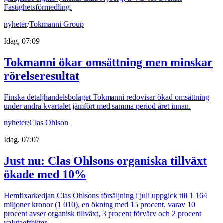
Fastighetsförmedling.
nyheter
/
Tokmanni Group
Idag, 07:09
Tokmanni ökar omsättning men minskar
rörelseresultat
Finska detaljhandelsbolaget Tokmanni redovisar ökad omsättning
under andra kvartalet jämfört med samma period året innan.
nyheter
/
Clas Ohlson
Idag, 07:07
Just nu
:
Clas Ohlsons organiska tillväxt
ökade med 10%
Hemfixarkedjan Clas Ohlsons försäljning i juli uppgick till 1 164
miljoner kronor (1 010), en ökning med 15 procent, varav 10
procent avser organisk tillväxt, 3 procent förvärv och 2 procent
valutaeffekter.