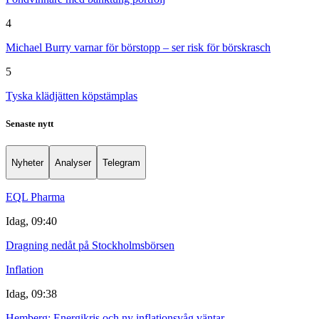
4
Michael Burry varnar för börstopp – ser risk för börskrasch
5
Tyska klädjätten köpstämplas
Senaste nytt
Nyheter
Analyser
Telegram
EQL Pharma
Idag, 09:40
Dragning nedåt på Stockholmsbörsen
Inflation
Idag, 09:38
Hemberg: Energikris och ny inflationsvåg väntar