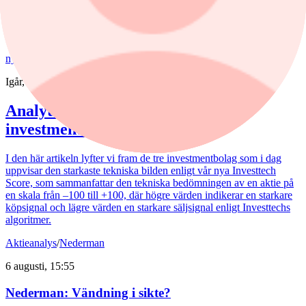
Group steg mellan 18 till 23%.
Aktieanalys
nyheter
,
Aktieanalys
/
Investor
Igår, 08:11
Analytikern: Tre köpvärda
investmentbolag
I den här artikeln lyfter vi fram de tre investmentbolag som i dag
uppvisar den starkaste tekniska bilden enligt vår nya Investtech
Score, som sammanfattar den tekniska bedömningen av en aktie på
en skala från –100 till +100, där högre värden indikerar en starkare
köpsignal och lägre värden en starkare säljsignal enligt Investtechs
algoritmer.
Aktieanalys
/
Nederman
6 augusti, 15:55
Nederman: Vändning i sikte?