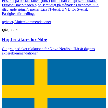
Priserna på bostadsrätter sjönk i juli medan villapriserna ökade.
Fritidshusmarknaden bjöd samtidigt på månadens tredbrott. "En
glädjande signal", menar Liza Nyberg, tf VD för Svensk
Fastighetsförmedling.
nyheter
/
Aktierekommendationer
Igår, 08:39
Höjd riktkurs för Nibe
Citigroup sänker riktkursen för Novo Nordisk. Här är dagens
aktierekommendationer.