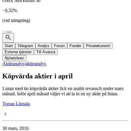
OMX Stockholm 30
−0,32%
(vid stängning)
Start
Telegram
Analys
Forum
Fonder
Privatekonomi
Externa tjänster
Till Avanza
Nyhetsbrev
Aktieanalys
/
aktieanalys
Köpvärda aktier i april
Listan med tio köpvärda aktier fick en snabb revansch under mars
månad. Inför april månad väljer vi att ta in en ny aktie på listan.
Tomas Linnala
30 mars, 2016