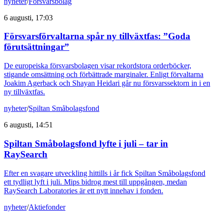
nyheter
/
Försvarsbolag
6 augusti, 17:03
Försvarsförvaltarna spår ny tillväxtfas: ”Goda
förutsättningar”
De europeiska försvarsbolagen visar rekordstora orderböcker,
stigande omsättning och förbättrade marginaler. Enligt förvaltarna
Joakim Agerback och Shayan Heidari går nu försvarssektorn in i en
ny tillväxtfas.
nyheter
/
Spiltan Småbolagsfond
6 augusti, 14:51
Spiltan Småbolagsfond lyfte i juli – tar in
RaySearch
Efter en svagare utveckling hittills i år fick Spiltan Småbolagsfond
ett tydligt lyft i juli. Mips bidrog mest till uppgången, medan
RaySearch Laboratories är ett nytt innehav i fonden.
nyheter
/
Aktiefonder