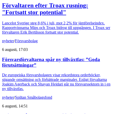
Förvaltaren efter Troax rusning:
"Fortsatt stor potential"
Lancelot Sverige steg 8,6% i juli, mot 2,2% för jämförelseindex.
Rapportvinnarna Mips och Troax bidrog till uppgången. I Troax ser
förvaltaren Erik Bertilsson fortsatt stor potential.
nyheter
/
Försvarsbolag
6 augusti, 17:03
Försvarsförvaltarna spår ny tillväxtfas: ”Goda
förutsättningar”
De europeiska försvarsbolagen visar rekordstora orderböcker,
stigande omsättning och förbättrade marginaler. Enligt förvaltarna
Joakim Agerback och Shayan Heidari går nu försvarssektorn in i en
ny tillväxtfas.
nyheter
/
Spiltan Småbolagsfond
6 augusti, 14:51