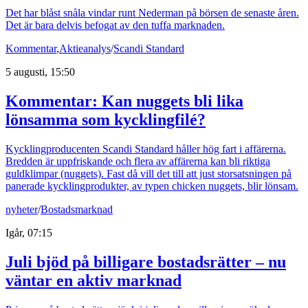
Det har blåst snåla vindar runt Nederman på börsen de senaste åren.
Det är bara delvis befogat av den tuffa marknaden.
Kommentar
,
Aktieanalys
/
Scandi Standard
5 augusti, 15:50
Kommentar: Kan nuggets bli lika
lönsamma som kycklingfilé?
Kycklingproducenten Scandi Standard håller hög fart i affärerna.
Bredden är uppfriskande och flera av affärerna kan bli riktiga
guldklimpar (nuggets). Fast då vill det till att just storsatsningen på
panerade kycklingprodukter, av typen chicken nuggets, blir lönsam.
nyheter
/
Bostadsmarknad
Igår, 07:15
Juli bjöd på billigare bostadsrätter – nu
väntar en aktiv marknad