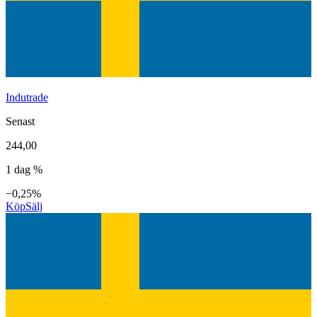
Indutrade
Senast
244,00
1 dag %
−0,25%
Köp
Sälj