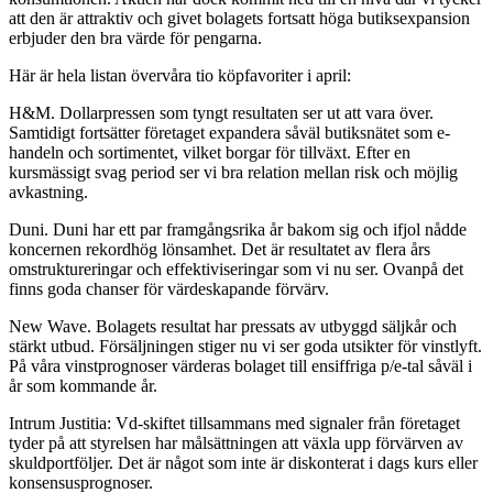
att den är attraktiv och givet bolagets fortsatt höga butiksexpansion
erbjuder den bra värde för pengarna.
Här är hela listan övervåra tio köpfavoriter i april:
H&M. Dollarpressen som tyngt resultaten ser ut att vara över.
Samtidigt fortsätter företaget expandera såväl butiksnätet som e-
handeln och sortimentet, vilket borgar för tillväxt. Efter en
kursmässigt svag period ser vi bra relation mellan risk och möjlig
avkastning.
Duni. Duni har ett par framgångsrika år bakom sig och ifjol nådde
koncernen rekordhög lönsamhet. Det är resultatet av flera års
omstruktureringar och effektiviseringar som vi nu ser. Ovanpå det
finns goda chanser för värdeskapande förvärv.
New Wave. Bolagets resultat har pressats av utbyggd säljkår och
stärkt utbud. Försäljningen stiger nu vi ser goda utsikter för vinstlyft.
På våra vinstprognoser värderas bolaget till ensiffriga p/e-tal såväl i
år som kommande år.
Intrum Justitia: Vd-skiftet tillsammans med signaler från företaget
tyder på att styrelsen har målsättningen att växla upp förvärven av
skuldportföljer. Det är något som inte är diskonterat i dags kurs eller
konsensusprognoser.