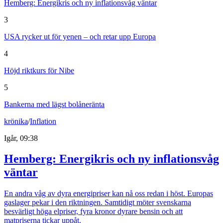
Hemberg: Energikris och ny inflationsvåg väntar
3
USA rycker ut för yenen – och retar upp Europa
4
Höjd riktkurs för Nibe
5
Bankerna med lägst bolåneränta
krönika
/
Inflation
Igår, 09:38
Hemberg: Energikris och ny inflationsvåg
väntar
En andra våg av dyra energipriser kan nå oss redan i höst. Europas
gaslager pekar i den riktningen. Samtidigt möter svenskarna
besvärligt höga elpriser, fyra kronor dyrare bensin och att
matpriserna tickar uppåt.