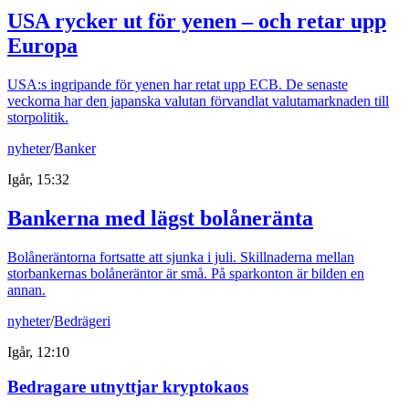
USA rycker ut för yenen – och retar upp
Europa
USA:s ingripande för yenen har retat upp ECB. De senaste
veckorna har den japanska valutan förvandlat valutamarknaden till
storpolitik.
nyheter
/
Banker
Igår, 15:32
Bankerna med lägst bolåneränta
Bolåneräntorna fortsatte att sjunka i juli. Skillnaderna mellan
storbankernas bolåneräntor är små. På sparkonton är bilden en
annan.
nyheter
/
Bedrägeri
Igår, 12:10
Bedragare utnyttjar kryptokaos