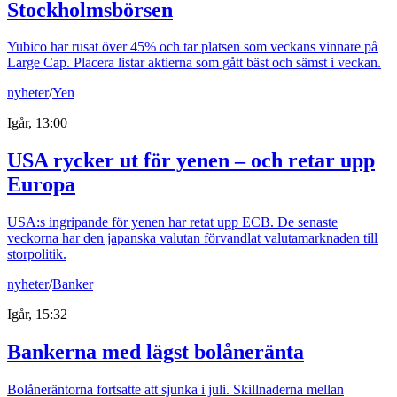
Stockholmsbörsen
Yubico har rusat över 45% och tar platsen som veckans vinnare på
Large Cap. Placera listar aktierna som gått bäst och sämst i veckan.
nyheter
/
Yen
Igår, 13:00
USA rycker ut för yenen – och retar upp
Europa
USA:s ingripande för yenen har retat upp ECB. De senaste
veckorna har den japanska valutan förvandlat valutamarknaden till
storpolitik.
nyheter
/
Banker
Igår, 15:32
Bankerna med lägst bolåneränta
Bolåneräntorna fortsatte att sjunka i juli. Skillnaderna mellan