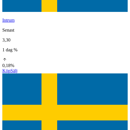
Intrum
Senast
3,30
1 dag %
0,18%
Köp
Sälj