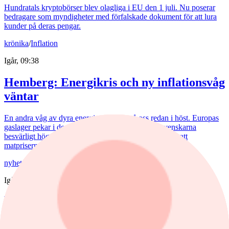
Hundratals kryptobörser blev olagliga i EU den 1 juli. Nu poserar
bedragare som myndigheter med förfalskade dokument för att lura
kunder på deras pengar.
krönika
/
Inflation
Igår, 09:38
Hemberg: Energikris och ny inflationsvåg
väntar
En andra våg av dyra energipriser kan nå oss redan i höst. Europas
gaslager pekar i den riktningen. Samtidigt möter svenskarna
besvärligt höga elpriser, fyra kronor dyrare bensin och att
matpriserna tickar uppåt.
nyheter
/
Troax
Igår, 08:48
Fem aktier som tog revansch i juli
Rapportperioden väckte liv i flera av börsens tidigare förlorare.
Troax rusade 37% under juli, medan Hexpol, Billerud och BE