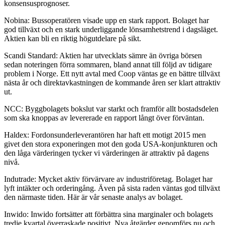
konsensusprognoser.
Nobina: Bussoperatören visade upp en stark rapport. Bolaget har
god tillväxt och en stark underliggande lönsamhetstrend i dagsläget.
Aktien kan bli en riktig högutdelare på sikt.
Scandi Standard: Aktien har utvecklats sämre än övriga börsen
sedan noteringen förra sommaren, bland annat till följd av tidigare
problem i Norge. Ett nytt avtal med Coop väntas ge en bättre tillväxt
nästa år och direktavkastningen de kommande åren ser klart attraktiv
ut.
NCC: Byggbolagets bokslut var starkt och framför allt bostadsdelen
som ska knoppas av levererade en rapport långt över förväntan.
Haldex: Fordonsunderleverantören har haft ett motigt 2015 men
givet den stora exponeringen mot den goda USA-konjunkturen och
den låga värderingen tycker vi värderingen är attraktiv på dagens
nivå.
Indutrade: Mycket aktiv förvärvare av industriföretag. Bolaget har
lyft intäkter och orderingång. Även på sista raden väntas god tillväxt
den närmaste tiden. Här är vår senaste analys av bolaget.
Inwido: Inwido fortsätter att förbättra sina marginaler och bolagets
tredje kvartal överraskade positivt. Nya åtgärder genomförs nu och