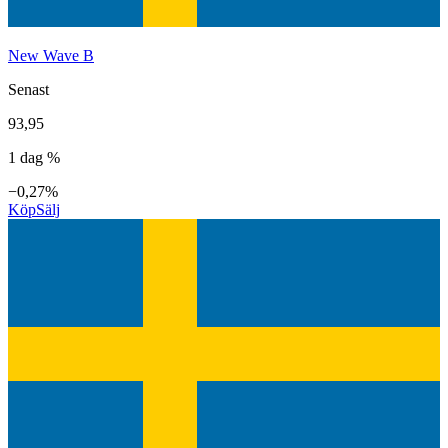
New Wave B
Senast
93,95
1 dag %
−0,27%
Köp
Sälj