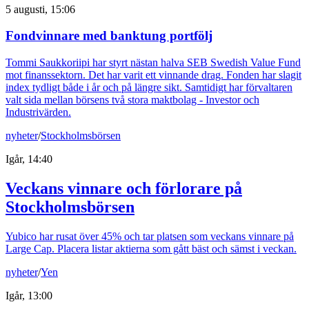
5 augusti, 15:06
Fondvinnare med banktung portfölj
Tommi Saukkoriipi har styrt nästan halva SEB Swedish Value Fund
mot finanssektorn. Det har varit ett vinnande drag. Fonden har slagit
index tydligt både i år och på längre sikt. Samtidigt har förvaltaren
valt sida mellan börsens två stora maktbolag - Investor och
Industrivärden.
nyheter
/
Stockholmsbörsen
Igår, 14:40
Veckans vinnare och förlorare på
Stockholmsbörsen
Yubico har rusat över 45% och tar platsen som veckans vinnare på
Large Cap. Placera listar aktierna som gått bäst och sämst i veckan.
nyheter
/
Yen
Igår, 13:00