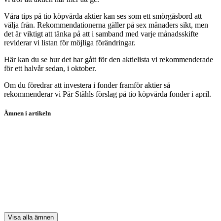
Våra tips på tio köpvärda aktier kan ses som ett smörgåsbord att
välja från. Rekommendationerna gäller på sex månaders sikt, men
det är viktigt att tänka på att i samband med varje månadsskifte
reviderar vi listan för möjliga förändringar.
Här kan du se hur det har gått för den aktielista vi rekommenderade
för ett halvår sedan, i oktober.
Om du föredrar att investera i fonder framför aktier så
rekommenderar vi Pär Ståhls förslag på tio köpvärda fonder i april.
Ämnen i artikeln
aktieanalys
aktier
koptips
tio-kopvarda-aktier
Duni
Visa alla ämnen