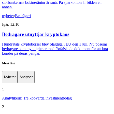
storbankernas bolåneräntor är små. På sparkonton är bilden en
annan.
nyheter
/
Bedrägeri
Igår, 12:10
Bedragare utnyttjar kryptokaos
Hundratals kryptobörser blev olagliga i EU den 1 juli. Nu poserar
bedragare som myndigheter med förfalskade dokument för att lura
kunder på deras pengar.
Mest läst
Nyheter
Analyser
1
Analytikern: Tre köpvärda investmentbolag
2