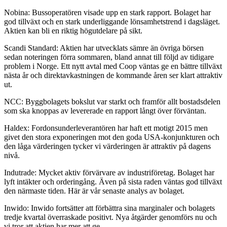
Nobina: Bussoperatören visade upp en stark rapport. Bolaget har
god tillväxt och en stark underliggande lönsamhetstrend i dagsläget.
Aktien kan bli en riktig högutdelare på sikt.
Scandi Standard: Aktien har utvecklats sämre än övriga börsen
sedan noteringen förra sommaren, bland annat till följd av tidigare
problem i Norge. Ett nytt avtal med Coop väntas ge en bättre tillväxt
nästa år och direktavkastningen de kommande åren ser klart attraktiv
ut.
NCC: Byggbolagets bokslut var starkt och framför allt bostadsdelen
som ska knoppas av levererade en rapport långt över förväntan.
Haldex: Fordonsunderleverantören har haft ett motigt 2015 men
givet den stora exponeringen mot den goda USA-konjunkturen och
den låga värderingen tycker vi värderingen är attraktiv på dagens
nivå.
Indutrade: Mycket aktiv förvärvare av industriföretag. Bolaget har
lyft intäkter och orderingång. Även på sista raden väntas god tillväxt
den närmaste tiden. Här är vår senaste analys av bolaget.
Inwido: Inwido fortsätter att förbättra sina marginaler och bolagets
tredje kvartal överraskade positivt. Nya åtgärder genomförs nu och
vi tror att aktien har mer att ge.