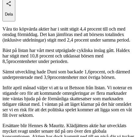
Dela
Våra tio köpvärda aktier har i snitt stigit 4,4 procent till och med
onsdag förmiddag. Det kan jämföras med att börsens totalindex
(inklusive utdelningar) stigit med 2,4 procent under samma period.
Bäst på listan har vårt mest utpräglade cykliska inslag gått. Haldex
har stigit med 10,8 procent och utklassat börsen med
8,5procentenheter under perioden.
Sämst utveckling hade Duni som backade 1,6procent, och därmed
underpresterade med 3,9procentenheter mot övriga börsen.
Inför april månad väljer vi att ta ut Betsson från listan. Vi noterar en
stigande oro för att kommande omregleringar av flera marknader
inte väntas bjuda på de förmånliga skattesatser som marknaden
tidigare räknat med. I väntan på att läget klarnar på det här området
ser vi en risk för att det politiska spelet kommer att ligga som en våt
filt över sektorn.
Ersättare blir Hennes & Mauritz. Klädjättens aktie har utvecklats
mycket svagt under senare tid på oro över den globala
konsumtionen. Aktien har dock kommit ned till en nivå där vi tycker