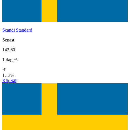
Scandi Standard
Senast
142,60
1 dag %
1,13%
Köp
Sälj