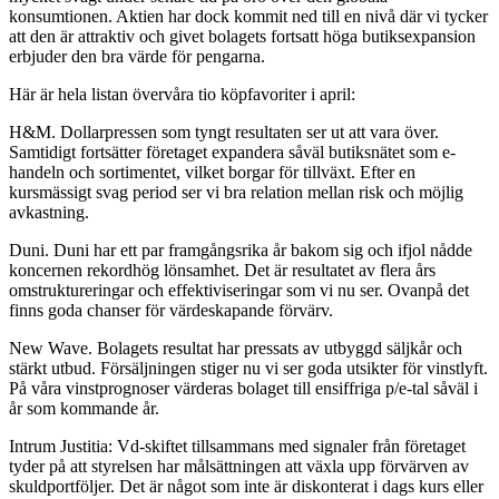
konsumtionen. Aktien har dock kommit ned till en nivå där vi tycker
att den är attraktiv och givet bolagets fortsatt höga butiksexpansion
erbjuder den bra värde för pengarna.
Här är hela listan övervåra tio köpfavoriter i april:
H&M. Dollarpressen som tyngt resultaten ser ut att vara över.
Samtidigt fortsätter företaget expandera såväl butiksnätet som e-
handeln och sortimentet, vilket borgar för tillväxt. Efter en
kursmässigt svag period ser vi bra relation mellan risk och möjlig
avkastning.
Duni. Duni har ett par framgångsrika år bakom sig och ifjol nådde
koncernen rekordhög lönsamhet. Det är resultatet av flera års
omstruktureringar och effektiviseringar som vi nu ser. Ovanpå det
finns goda chanser för värdeskapande förvärv.
New Wave. Bolagets resultat har pressats av utbyggd säljkår och
stärkt utbud. Försäljningen stiger nu vi ser goda utsikter för vinstlyft.
På våra vinstprognoser värderas bolaget till ensiffriga p/e-tal såväl i
år som kommande år.
Intrum Justitia: Vd-skiftet tillsammans med signaler från företaget
tyder på att styrelsen har målsättningen att växla upp förvärven av
skuldportföljer. Det är något som inte är diskonterat i dags kurs eller