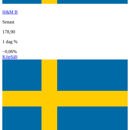
H&M B
Senast
178,90
1 dag %
−0,06%
Köp
Sälj