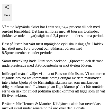
Dela
Våra tio köpvärda aktier har i snitt stigit 4,4 procent till och med
onsdag förmiddag. Det kan jämföras med att börsens totalindex
(inklusive utdelningar) stigit med 2,4 procent under samma period.
Bäst på listan har vårt mest utpräglade cykliska inslag gått. Haldex
har stigit med 10,8 procent och utklassat börsen med
8,5procentenheter under perioden.
Sämst utveckling hade Duni som backade 1,6procent, och därmed
underpresterade med 3,9procentenheter mot övriga börsen.
Inför april månad väljer vi att ta ut Betsson från listan. Vi noterar en
stigande oro för att kommande omregleringar av flera marknader
inte väntas bjuda på de förmånliga skattesatser som marknaden
tidigare räknat med. I väntan på att läget klarnar på det här området
ser vi en risk för att det politiska spelet kommer att ligga som en våt
filt över sektorn.
Ersättare blir Hennes & Mauritz. Klädjättens aktie har utvecklats
mycket svagt under senare tid på oro över den globala