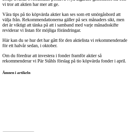
vi tror att aktien har mer att ge.
Våra tips på tio köpvärda aktier kan ses som ett smörgåsbord att
välja från. Rekommendationerna gäller på sex månaders sikt, men
det är viktigt att tänka på att i samband med varje månadsskifte
reviderar vi listan för möjliga förändringar.
Här kan du se hur det har gått för den aktielista vi rekommenderade
för ett halvår sedan, i oktober.
Om du föredrar att investera i fonder framför aktier så
rekommenderar vi Pär Ståhls förslag på tio köpvärda fonder i april.
Ämnen i artikeln
aktieanalys
aktier
koptips
tio-kopvarda-aktier
Duni