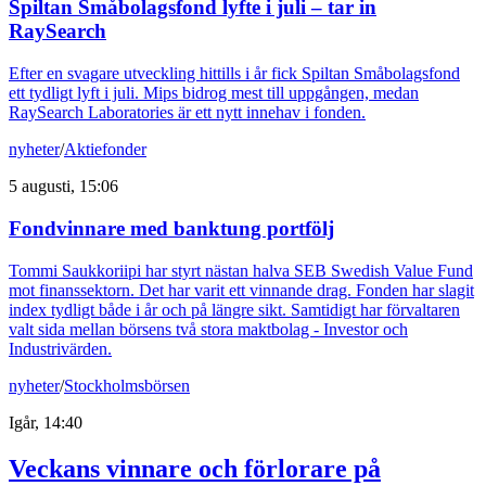
Spiltan Småbolagsfond lyfte i juli – tar in
RaySearch
Efter en svagare utveckling hittills i år fick Spiltan Småbolagsfond
ett tydligt lyft i juli. Mips bidrog mest till uppgången, medan
RaySearch Laboratories är ett nytt innehav i fonden.
nyheter
/
Aktiefonder
5 augusti, 15:06
Fondvinnare med banktung portfölj
Tommi Saukkoriipi har styrt nästan halva SEB Swedish Value Fund
mot finanssektorn. Det har varit ett vinnande drag. Fonden har slagit
index tydligt både i år och på längre sikt. Samtidigt har förvaltaren
valt sida mellan börsens två stora maktbolag - Investor och
Industrivärden.
nyheter
/
Stockholmsbörsen
Igår, 14:40
Veckans vinnare och förlorare på