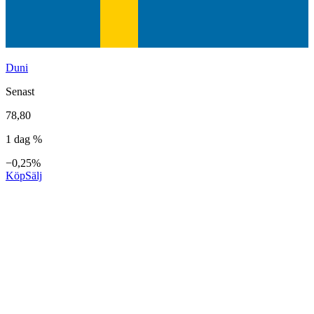
Duni
Senast
78,80
1 dag %
−0,25%
Köp
Sälj