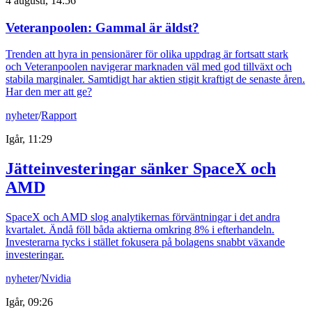
4 augusti, 14:56
Veteranpoolen: Gammal är äldst?
Trenden att hyra in pensionärer för olika uppdrag är fortsatt stark
och Veteranpoolen navigerar marknaden väl med god tillväxt och
stabila marginaler. Samtidigt har aktien stigit kraftigt de senaste åren.
Har den mer att ge?
nyheter
/
Rapport
Igår, 11:29
Jätteinvesteringar sänker SpaceX och
AMD
SpaceX och AMD slog analytikernas förväntningar i det andra
kvartalet. Ändå föll båda aktierna omkring 8% i efterhandeln.
Investerarna tycks i stället fokusera på bolagens snabbt växande
investeringar.
nyheter
/
Nvidia
Igår, 09:26