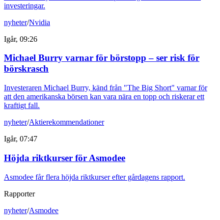
investeringar.
nyheter
/
Nvidia
Igår, 09:26
Michael Burry varnar för börstopp – ser risk för
börskrasch
Investeraren Michael Burry, känd från "The Big Short" varnar för
att den amerikanska börsen kan vara nära en topp och riskerar ett
kraftigt fall.
nyheter
/
Aktierekommendationer
Igår, 07:47
Höjda riktkurser för Asmodee
Asmodee får flera höjda riktkurser efter gårdagens rapport.
Rapporter
nyheter
/
Asmodee