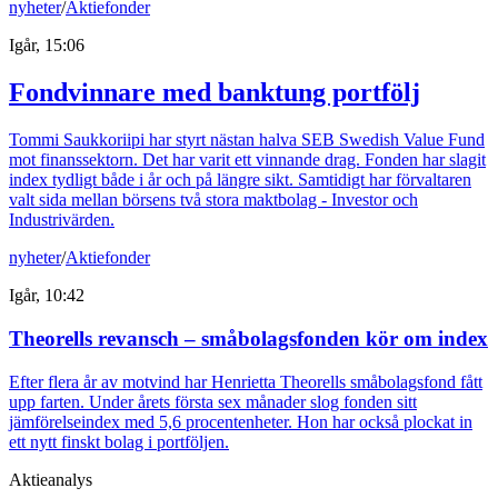
nyheter
/
Aktiefonder
Igår, 15:06
Fondvinnare med banktung portfölj
Tommi Saukkoriipi har styrt nästan halva SEB Swedish Value Fund
mot finanssektorn. Det har varit ett vinnande drag. Fonden har slagit
index tydligt både i år och på längre sikt. Samtidigt har förvaltaren
valt sida mellan börsens två stora maktbolag - Investor och
Industrivärden.
nyheter
/
Aktiefonder
Igår, 10:42
Theorells revansch – småbolagsfonden kör om index
Efter flera år av motvind har Henrietta Theorells småbolagsfond fått
upp farten. Under årets första sex månader slog fonden sitt
jämförelseindex med 5,6 procentenheter. Hon har också plockat in
ett nytt finskt bolag i portföljen.
Aktieanalys