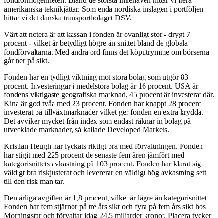
fondförmögenheten. Bland de största innehaven hittar vi flera
amerikanska teknikjättar. Som enda nordiska inslagen i portföljen
hittar vi det danska transportbolaget DSV.
Värt att notera är att kassan i fonden är ovanligt stor - drygt 7
procent - vilket är betydligt högre än snittet bland de globala
fondförvaltarna. Med andra ord finns det köputrymme om börserna
går ner på sikt.
Fonden har en tydligt viktning mot stora bolag som utgör 83
procent. Investeringar i medelstora bolag är 16 procent. USA är
fondens viktigaste geografiska marknad, 45 procent är investerat där.
Kina är god tvåa med 23 procent. Fonden har knappt 28 procent
investerat på tillväxtmarknader vilket ger fonden en extra krydda.
Det avviker mycket från index som endast räknar in bolag på
utvecklade marknader, så kallade Developed Markets.
Kristian Heugh har lyckats riktigt bra med förvaltningen. Fonden
har stigit med 225 procent de senaste fem åren jämfört med
kategorisnittets avkastning på 103 procent. Fonden har klarat sig
väldigt bra riskjusterat och levererar en väldigt hög avkastning sett
till den risk man tar.
Den årliga avgiften är 1,8 procent, vilket är lägre än kategorisnittet.
Fonden har fem stjärnor på tre års sikt och fyra på fem års sikt hos
Morningstar och förvaltar idag 24,5 miljarder kronor. Placera tycker