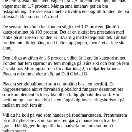
De fem största innehaven väger bara 7,5 procent och inget innehav
väger mer än 1,7 procent. Många små innehav ger en bra
riskspridning. Tre svenska innehav kvalificerar sig till fonden, de två
största är Betsson och Axfood.
De senaste fem åren har fonden stigit med 132 procent, jämfört
kategorisnittet på 103 procent. Det är en riktigt bra prestation med
tanke på att risken i fonden är likvärdig med kategorisnittet. I år har
fonden inte riktigt häng med i börsuppgången, men året är inte slut
ännu.
Den årliga avgiften är 1,6 procent, vilket är lägre än kategorisnittet.
Fonden har fem stjärnor av fem möjliga på 3 års sikt och fem på fem
års sikt hos Morningstar och förvaltar idag 2,5 miljarder kronor.
Placera rekommenderar köp på Evli Global B.
Placera ser globalfonder som en utmärkt bas i en portfölj. En
högpresterande aktivt förvaltad globalfond fungerar dessutom bra
som komplement och krydda till en billig globalindexfond. Vår
bedömning är att man bör ha en långsiktig investeringshorisont på
mellan tre och fem år.
Vill du ha koll på vad som händer på fondmarknaden. Prenumerera
på mitt nyhetsbrev som kommer en gång i månaden och är helt
gratis. Här lägger du upp din kostnadsfria prenumeration på
nyhetsbrevet.