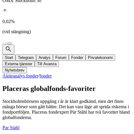
OMX Stockholm 30
0,02%
(vid stängning)
Start
Telegram
Analys
Forum
Fonder
Privatekonomi
Externa tjänster
Till Avanza
Nyhetsbrev
Aktieanalys
,
fonder
/
fonder
Placeras globalfonds-favoriter
Stockholmsbörsens uppgång i år är klart godkänd, men det finns
många börser som gått bättre. Det kan vara läge att sprida riskerna i
fondportföljen. Placeras fondexpert Pär Ståhl har två favoriter bland
globalfonderna.
Par Stahl