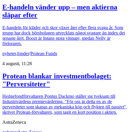
E-handeln vänder upp – men aktierna
släpar efter
E-handeln för kläder och skor växer åter efter flera svaga år. Som
grupp har dock börsbolagen utvecklats något svagare än index det
senaste året. Boozt är listans stora vinnare, medan Nelly är
förloraren.
nyheter
,
fonder
/
Protean Funds
4 augusti, 11:28
Protean blankar investmentbolaget:
"Perversiteter"
Hedgefondförvaltaren Pontus Dackmo ställer sig tveksam till
Industrivärdens premievärdering. "För oss är detta en av de
perversiteter som skapas av mekaniska köp och flykten till passivt",
skriver Protean-förvaltaren, som tagit en kort position i aktien.
AstraZeneca