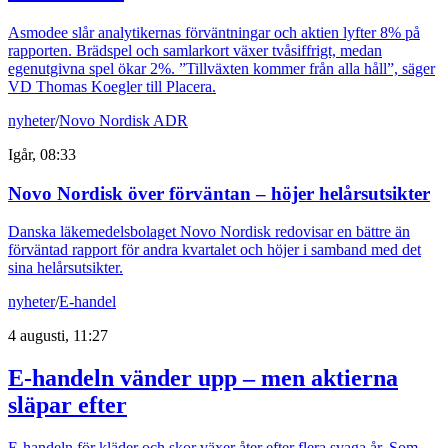
Asmodee slår analytikernas förväntningar och aktien lyfter 8% på
rapporten. Brädspel och samlarkort växer tvåsiffrigt, medan
egenutgivna spel ökar 2%. ”Tillväxten kommer från alla håll”, säger
VD Thomas Koegler till Placera.
nyheter
/
Novo Nordisk ADR
Igår, 08:33
Novo Nordisk över förväntan – höjer helårsutsikter
Danska läkemedelsbolaget Novo Nordisk redovisar en bättre än
förväntad rapport för andra kvartalet och höjer i samband med det
sina helårsutsikter.
nyheter
/
E-handel
4 augusti, 11:27
E-handeln vänder upp – men aktierna
släpar efter
E-handeln för kläder och skor växer åter efter flera svaga år. Som