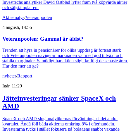
Investtechs analytiker David Östblad lyfter fram två köpvärda aktier
och säljstämplar en.
Aktieanalys
/
Veteranpoolen
4 augusti, 14:56
Veteranpoolen: Gammal är äldst?
Trenden att hyra in pensionärer för olika uppdrag är fortsatt stark
och Veteranpoolen navigerar marknaden väl med god tillväxt och
stabila marginaler. Samtidigt har aktien stigit kraftigt de senaste åren.
Har den mer att ge?
nyheter
/
Rapport
Igår, 11:29
Jätteinvesteringar sänker SpaceX och
AMD
SpaceX och AMD slog analytikernas förväntningar i det andra
kvartalet. Ändå föll båda aktierna omkring 8% i efterhandeln.
Investerarna tycks i stället fokusera på bolagens snabbt växande