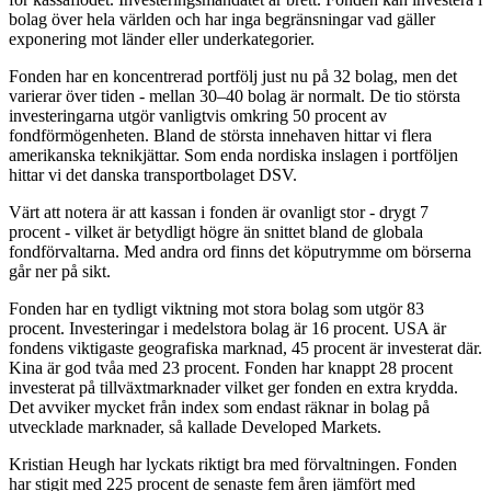
bolag över hela världen och har inga begränsningar vad gäller
exponering mot länder eller underkategorier.
Fonden har en koncentrerad portfölj just nu på 32 bolag, men det
varierar över tiden - mellan 30–40 bolag är normalt. De tio största
investeringarna utgör vanligtvis omkring 50 procent av
fondförmögenheten. Bland de största innehaven hittar vi flera
amerikanska teknikjättar. Som enda nordiska inslagen i portföljen
hittar vi det danska transportbolaget DSV.
Värt att notera är att kassan i fonden är ovanligt stor - drygt 7
procent - vilket är betydligt högre än snittet bland de globala
fondförvaltarna. Med andra ord finns det köputrymme om börserna
går ner på sikt.
Fonden har en tydligt viktning mot stora bolag som utgör 83
procent. Investeringar i medelstora bolag är 16 procent. USA är
fondens viktigaste geografiska marknad, 45 procent är investerat där.
Kina är god tvåa med 23 procent. Fonden har knappt 28 procent
investerat på tillväxtmarknader vilket ger fonden en extra krydda.
Det avviker mycket från index som endast räknar in bolag på
utvecklade marknader, så kallade Developed Markets.
Kristian Heugh har lyckats riktigt bra med förvaltningen. Fonden
har stigit med 225 procent de senaste fem åren jämfört med