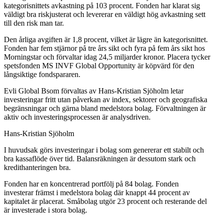
kategorisnittets avkastning på 103 procent. Fonden har klarat sig
väldigt bra riskjusterat och levererar en väldigt hög avkastning sett
till den risk man tar.
Den årliga avgiften är 1,8 procent, vilket är lägre än kategorisnittet.
Fonden har fem stjärnor på tre års sikt och fyra på fem års sikt hos
Morningstar och förvaltar idag 24,5 miljarder kronor. Placera tycker
spetsfonden MS INVF Global Opportunity är köpvärd för den
långsiktige fondspararen.
Evli Global Bsom förvaltas av Hans-Kristian Sjöholm letar
investeringar fritt utan påverkan av index, sektorer och geografiska
begränsningar och gärna bland medelstora bolag. Förvaltningen är
aktiv och investeringsprocessen är analysdriven.
Hans-Kristian Sjöholm
I huvudsak görs investeringar i bolag som genererar ett stabilt och
bra kassaflöde över tid. Balansräkningen är dessutom stark och
kredithanteringen bra.
Fonden har en koncentrerad portfölj på 84 bolag. Fonden
investerar främst i medelstora bolag där knappt 44 procent av
kapitalet är placerat. Småbolag utgör 23 procent och resterande del
är investerade i stora bolag.