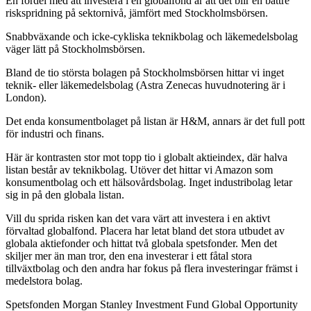
En fördel med att investera i en globalfond är att det blir en bättre
riskspridning på sektornivå, jämfört med Stockholmsbörsen.
Snabbväxande och icke-cykliska teknikbolag och läkemedelsbolag
väger lätt på Stockholmsbörsen.
Bland de tio största bolagen på Stockholmsbörsen hittar vi inget
teknik- eller läkemedelsbolag (Astra Zenecas huvudnotering är i
London).
Det enda konsumentbolaget på listan är H&M, annars är det full pott
för industri och finans.
Här är kontrasten stor mot topp tio i globalt aktieindex, där halva
listan består av teknikbolag. Utöver det hittar vi Amazon som
konsumentbolag och ett hälsovårdsbolag. Inget industribolag letar
sig in på den globala listan.
Vill du sprida risken kan det vara värt att investera i en aktivt
förvaltad globalfond. Placera har letat bland det stora utbudet av
globala aktiefonder och hittat två globala spetsfonder. Men det
skiljer mer än man tror, den ena investerar i ett fåtal stora
tillväxtbolag och den andra har fokus på flera investeringar främst i
medelstora bolag.
Spetsfonden Morgan Stanley Investment Fund Global Opportunity