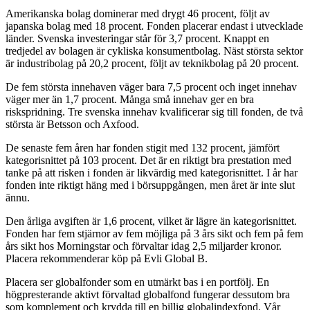
Amerikanska bolag dominerar med drygt 46 procent, följt av
japanska bolag med 18 procent. Fonden placerar endast i utvecklade
länder. Svenska investeringar står för 3,7 procent. Knappt en
tredjedel av bolagen är cykliska konsumentbolag. Näst största sektor
är industribolag på 20,2 procent, följt av teknikbolag på 20 procent.
De fem största innehaven väger bara 7,5 procent och inget innehav
väger mer än 1,7 procent. Många små innehav ger en bra
riskspridning. Tre svenska innehav kvalificerar sig till fonden, de två
största är Betsson och Axfood.
De senaste fem åren har fonden stigit med 132 procent, jämfört
kategorisnittet på 103 procent. Det är en riktigt bra prestation med
tanke på att risken i fonden är likvärdig med kategorisnittet. I år har
fonden inte riktigt häng med i börsuppgången, men året är inte slut
ännu.
Den årliga avgiften är 1,6 procent, vilket är lägre än kategorisnittet.
Fonden har fem stjärnor av fem möjliga på 3 års sikt och fem på fem
års sikt hos Morningstar och förvaltar idag 2,5 miljarder kronor.
Placera rekommenderar köp på Evli Global B.
Placera ser globalfonder som en utmärkt bas i en portfölj. En
högpresterande aktivt förvaltad globalfond fungerar dessutom bra
som komplement och krydda till en billig globalindexfond. Vår