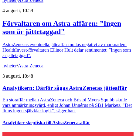
nyheter
/
Astra Zeneca
4 augusti, 10:59
Förvaltaren om Astra-affären: ”Ingen
som är jättetaggad"
AstraZenecas eventuella jätteaffär mottas negativt av marknaden.
HealthInvest-förvaltaren Ellinor Hult delar sentimentet: ”Ingen som
är jättetaggad”.
nyheter
/
Astra Zeneca
3 augusti, 10:48
Analytikern: Därför sågas AstraZenecas jätteaffär
En storaffär mellan AstraZeneca och Bristol Myers Squibb skulle
vara anmärkningsvärd, enligt Johan Unnérus på SB1 Markets. "Det
finns ingen självklar logik", säger han.
Analytiker skeptiska till AstraZeneca-affär