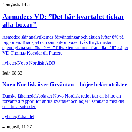
4 augusti, 14:31
Asmodees VD: ”Det här kvartalet tickar
alla boxar”
Asmodee slår analytikernas förväntningar och aktien lyfter 8% på
rapporten. Brädspel och samlarkort växer tvåsiffrigt, medan
egenutgivna spel ökar 2%. ”Tillväxten kommer från alla håll”, säger
VD Thomas Koegler till Placera.
nyheter
/
Novo Nordisk ADR
Igår, 08:33
Novo Nordisk över förväntan – höjer helårsutsikter
Danska läkemedelsbolaget Novo Nordisk redovisar en bättre än
förväntad rapport för andra kvartalet och höjer i samband med det
sina helårsutsikter.
nyheter
/
E-handel
4 augusti, 11:27