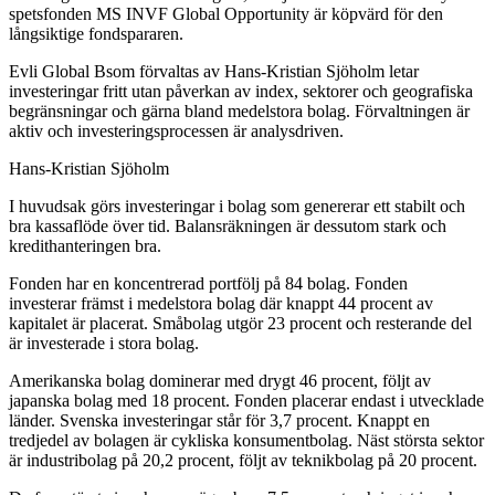
spetsfonden MS INVF Global Opportunity är köpvärd för den
långsiktige fondspararen.
Evli Global Bsom förvaltas av Hans-Kristian Sjöholm letar
investeringar fritt utan påverkan av index, sektorer och geografiska
begränsningar och gärna bland medelstora bolag. Förvaltningen är
aktiv och investeringsprocessen är analysdriven.
Hans-Kristian Sjöholm
I huvudsak görs investeringar i bolag som genererar ett stabilt och
bra kassaflöde över tid. Balansräkningen är dessutom stark och
kredithanteringen bra.
Fonden har en koncentrerad portfölj på 84 bolag. Fonden
investerar främst i medelstora bolag där knappt 44 procent av
kapitalet är placerat. Småbolag utgör 23 procent och resterande del
är investerade i stora bolag.
Amerikanska bolag dominerar med drygt 46 procent, följt av
japanska bolag med 18 procent. Fonden placerar endast i utvecklade
länder. Svenska investeringar står för 3,7 procent. Knappt en
tredjedel av bolagen är cykliska konsumentbolag. Näst största sektor
är industribolag på 20,2 procent, följt av teknikbolag på 20 procent.