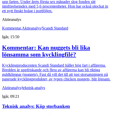
upp farten. Under årets första sex månader slog fonden sitt
jämförelseindex med 5,6 procentenheter. Hon har också plockat in
ett nytt finskt bolag i portföljen.
Aktieanalys
Kommentar
,
Aktieanalys
/
Scandi Standard
Igår, 15:50
Kommentar: Kan nuggets bli lika
lönsamma som kycklingfilé?
Kycklingproducenten Scandi Standard håller hög fart i affärerna.
Bredden är uppfriskande och flera av affärerna kan bli riktiga
guldklimpar (nuggets). Fast då vill det till att just storsatsningen på
panerade kycklingprodukter, av typen chicken nuggets, blir lönsam.
Aktieanalys
/
teknisk-analys
Igår, 09:21
Teknisk analys: Köp storbanken