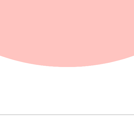
ma månad året före och uppgick till 4 086 000.
motsvarande ett arbetslöshetstal på 26,5%.