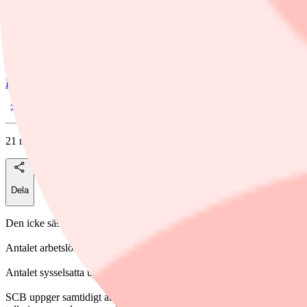
nyheter
/
Arbetslöshet
Arbetslösheten sjönk i april
Den icke säsongsjusterade arbetslösheten uppgick till 8,7% i april.
Finwire
21 maj, 08:34
Dela
Den icke säsongsjusterade arbetslösheten i Sverige uppgick till 8,7%
Antalet arbetslösa uppgick till 500 000 personer i åldern 15–74 år. S
Antalet sysselsatta uppgick till 5 226 000 personer, medan sysselsätt
SCB uppger samtidigt att tekniska problem i insamlingen av statistiken f