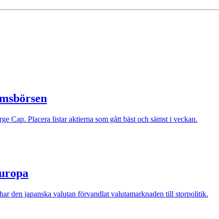
lmsbörsen
e Cap. Placera listar aktierna som gått bäst och sämst i veckan.
Europa
r den japanska valutan förvandlat valutamarknaden till storpolitik.