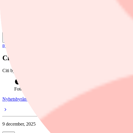
Nyhetsbyrån Direkt
Dela
nyheter
/
Nordea
Citi sätter Danske Bank i topp
Citi byter sitt toppval i den nordiska banksektorn till Danske Bank 
Foto: Fredrik Sandberg / TT
Nyhetsbyrån Direkt
9 december, 2025