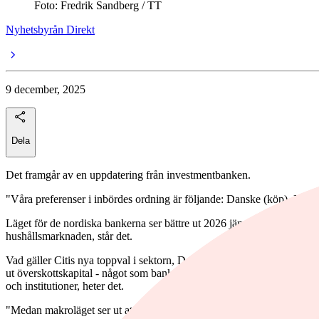
Foto: Fredrik Sandberg / TT
Nyhetsbyrån Direkt
9 december, 2025
Dela
Det framgår av en uppdatering från investmentbanken.
"Våra preferenser i inbördes ordning är följande: Danske (köp), Nord
Läget för de nordiska bankerna ser bättre ut 2026 jämfört med 2025, 
hushållsmarknaden, står det.
Vad gäller Citis nya toppval i sektorn, Danske Bank, noterar Citi att
ut överskottskapital - något som banken uppgett flera gånger - utan att
och institutioner, heter det.
"Medan makroläget ser ut att förbättras för svenska banker, är den u