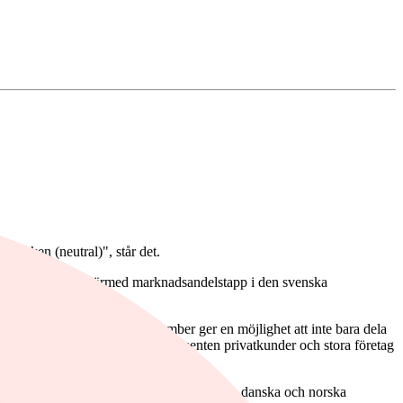
banken (neutral)", står det.
ff konkurrens och därmed marknadsandelstapp i den svenska
et (DOJ) är över den 13 december ger en möjlighet att inte bara dela
ganiska tillväxtinitiativ inom segmenten privatkunder och stora företag
är därför mindre attraktiva jämfört med de danska och norska