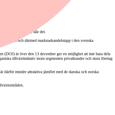
banken (neutral)", står det.
ff konkurrens och därmed marknadsandelstapp i den svenska
et (DOJ) är över den 13 december ger en möjlighet att inte bara dela
ganiska tillväxtinitiativ inom segmenten privatkunder och stora företag
är därför mindre attraktiva jämfört med de danska och norska
illväxtområden.