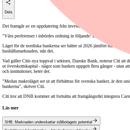
Dela
Det framgår av en uppdatering från investmentbanken.
"Våra preferenser i inbördes ordning är följande: Danske (köp), Nord
Läget för de nordiska bankerna ser bättre ut 2026 jämfört med 2025, 
hushållsmarknaden, står det.
Vad gäller Citis nya toppval i sektorn, Danske Bank, noterar Citi att
ut överskottskapital - något som banken uppgett flera gånger - utan att
och institutioner, heter det.
"Medan makroläget ser ut att förbättras för svenska banker, är den u
bankerna", skriver Citi.
Citi tror att DNB kommer att fortsätta att framgångsrikt integrera Car
Läs mer
SHB: Marknaden underskattar stålbolagets potential