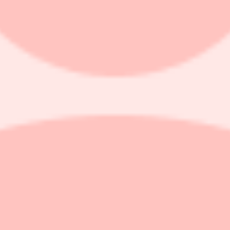
från Nordea, men båda behåller sina köprekommendationer.