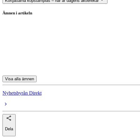
Kortjättarna köpstämplas – här är dagens aktierekar
Ämnen i artikeln
Nordea
DNB
Handelsbanken
Swedbank
SEB C
Visa alla ämnen
Nyhetsbyrån Direkt
Dela