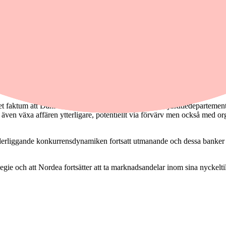
ea (köp), DNB (neutral), SEB (neutral), Swedbank (neutral) och Handels
speciellt för de svenska bankerna, men Citi räknar fortfarande med tu
 det faktum att Danskes prövoperiod med amerikanska justitiedepartement
 även växa affären ytterligare, potentiellt via förvärv men också med or
nderliggande konkurrensdynamiken fortsatt utmanande och dessa banker 
negie och att Nordea fortsätter att ta marknadsandelar inom sina nyckelt