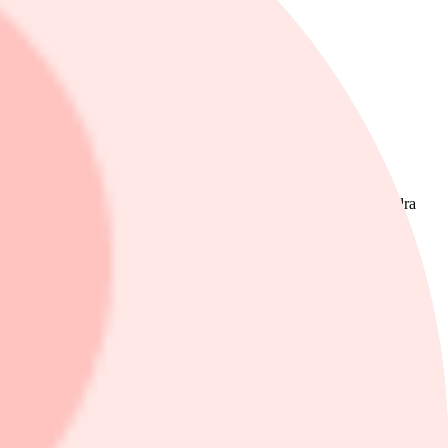
 tydlig väg mot lönsamhet.
, Modern Times Group MTG AB, NIBE Industrier AB.
. Han bedömer att fastighetssektorn har goda förutsättningar att dra
.
r hittills i år tappat omkring 31%.
ta har skapat osäkerhet och satt press på kursen, men Brunlid menar att