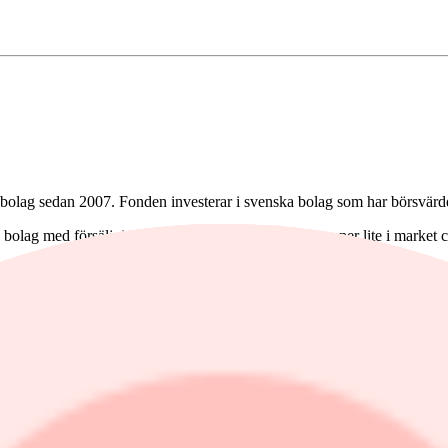
olag sedan 2007. Fonden investerar i svenska bolag som har börsvärd
 på bolag med försäljningstillväxt och fonden "går gärna ner lite i marke
terhand är idealiskt", säger Brunlid till Placera.