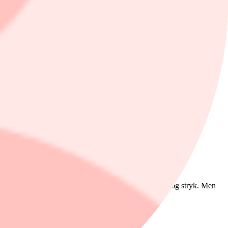
lacera.
ver verksamheter inom e-sport, gaming och digitala medier.
an dess har aktien inte rört sig särskilt mycket.
stnadssynergier bli synliga", menar Brunlid.
ontroll.
la med exponering mot datacenter, inklusive Munters, tog stryk. Men
en med att lagra information i USA.