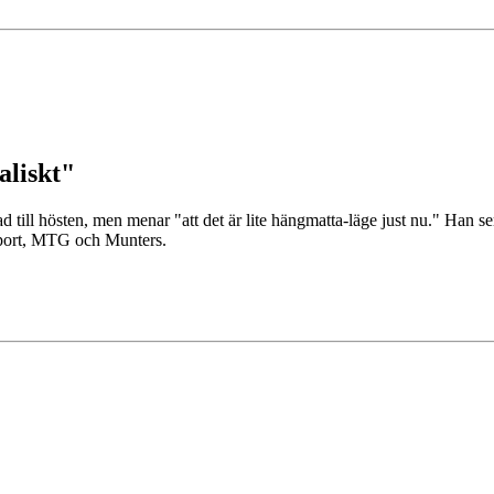
aliskt"
 till hösten, men menar "att det är lite hängmatta-läge just nu." Han 
support, MTG och Munters.