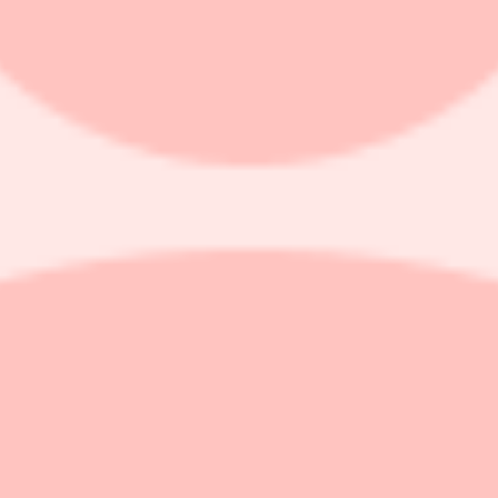
ångsiktigt intressant resa att öka penetrationen", fortsätter Brunlid till P
till nya terapiområden, där huvudfokuset idag ligger på ryggterapi.
), ett digitalt underhållningsföretag som globalt investerar i och dri
rium Global Ltd
. Uppköpet ledde till en uppgång i aktiekursen, men sed
lade man mest om försäljningssynergier, men nu börjar även potentiella ko
ialiserar sig på energieffektiva lösningar för luftbehandling och klimatk
 av att man trodde att efterfrågan på nya datacenter skulle minska. Al
t, även i Europa," säger Brunlid.
ing på att bygga egna datacenter, som en följd av den geopolitiska risk