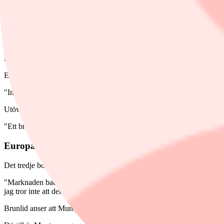
"Penetrationen av marknaden, är fortsatt väldigt låg. Det finns en kul, l
Vid sidan av detta ser han även möjligheter för bolaget att bredda sig 
"Ett bra bolag i osäker miljö"
Det andra bolaget som Brunlid lyfter fram är MTG (Modern Times Group
Enligt Brunlid hade MTG länge en för stor kassa, sedan köpte de
Pla
"Integrationen av det förvärvade bolaget ser ut att gå bra, initialt ta
Utöver detta ser han en möjlighet till återköp av aktier under hösten.
"Ett bra bolag i en osäker miljö", konstaterar Brunlid.
Europas datacenter-vinnare
Det tredje bolaget som Brunlid ser som intressant är Munters, som spec
"Marknaden backade i början av året när
DeepSeek
dök upp, på grund
jag tror inte att det är så illa. Det kommer nog fortsätta byggas mycke
Brunlid anser att Munters har möjlighet att dra nytta av Europas satsn