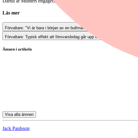
Därtill är Munters engagerade i
Nvidias
chiputveckling, vilket Brunlid
Läs mer
Förvaltare: "Vi är bara i början av en bullmarknad för ädelmetaller"
Förvaltare: Typisk effekt att försvarsbolag går upp och börsen ner
Ämnen i artikeln
Handelsbanken
Handelsbanken Svenska Småbolag (A1 SEK)
Munters
MTG
Bonesupport
Visa alla ämnen
Jack Paulsson