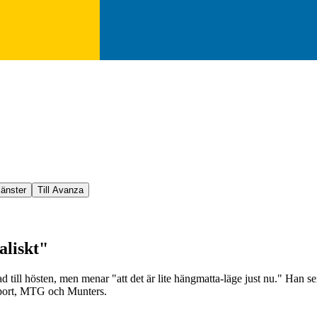
jänster
Till Avanza
aliskt"
 till hösten, men menar "att det är lite hängmatta-läge just nu." Han 
support, MTG och Munters.