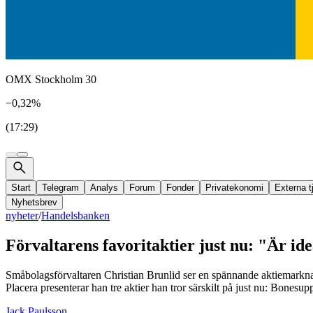
OMX Stockholm 30
−0,32%
(17:29)
Start
Telegram
Analys
Forum
Fonder
Privatekonomi
Externa t
Nyhetsbrev
nyheter
/
Handelsbanken
Förvaltarens favoritaktier just nu: "Är ide
Småbolagsförvaltaren Christian Brunlid ser en spännande aktiemarknad
Placera presenterar han tre aktier han tror särskilt på just nu: Bone
Jack Paulsson