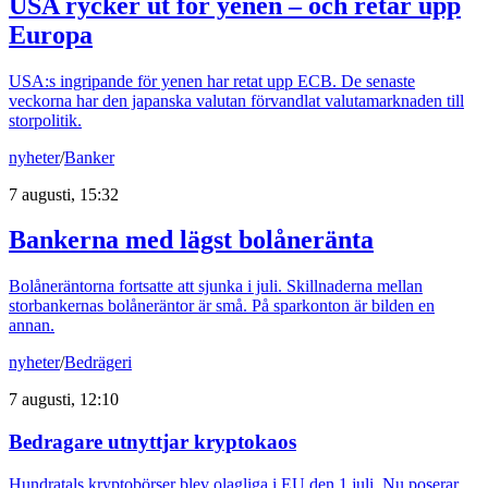
USA rycker ut för yenen – och retar upp
Europa
USA:s ingripande för yenen har retat upp ECB. De senaste
veckorna har den japanska valutan förvandlat valutamarknaden till
storpolitik.
nyheter
/
Banker
7 augusti, 15:32
Bankerna med lägst bolåneränta
Bolåneräntorna fortsatte att sjunka i juli. Skillnaderna mellan
storbankernas bolåneräntor är små. På sparkonton är bilden en
annan.
nyheter
/
Bedrägeri
7 augusti, 12:10
Bedragare utnyttjar kryptokaos
Hundratals kryptobörser blev olagliga i EU den 1 juli. Nu poserar