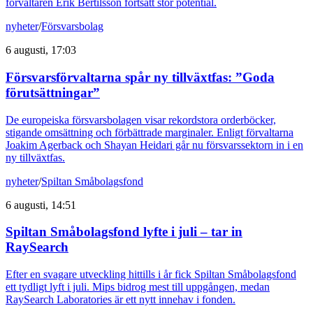
förvaltaren Erik Bertilsson fortsatt stor potential.
nyheter
/
Försvarsbolag
6 augusti, 17:03
Försvarsförvaltarna spår ny tillväxtfas: ”Goda
förutsättningar”
De europeiska försvarsbolagen visar rekordstora orderböcker,
stigande omsättning och förbättrade marginaler. Enligt förvaltarna
Joakim Agerback och Shayan Heidari går nu försvarssektorn in i en
ny tillväxtfas.
nyheter
/
Spiltan Småbolagsfond
6 augusti, 14:51
Spiltan Småbolagsfond lyfte i juli – tar in
RaySearch
Efter en svagare utveckling hittills i år fick Spiltan Småbolagsfond
ett tydligt lyft i juli. Mips bidrog mest till uppgången, medan
RaySearch Laboratories är ett nytt innehav i fonden.