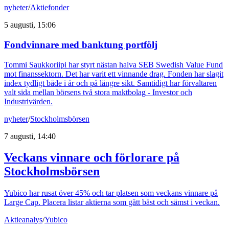
nyheter
/
Aktiefonder
5 augusti, 15:06
Fondvinnare med banktung portfölj
Tommi Saukkoriipi har styrt nästan halva SEB Swedish Value Fund
mot finanssektorn. Det har varit ett vinnande drag. Fonden har slagit
index tydligt både i år och på längre sikt. Samtidigt har förvaltaren
valt sida mellan börsens två stora maktbolag - Investor och
Industrivärden.
nyheter
/
Stockholmsbörsen
7 augusti, 14:40
Veckans vinnare och förlorare på
Stockholmsbörsen
Yubico har rusat över 45% och tar platsen som veckans vinnare på
Large Cap. Placera listar aktierna som gått bäst och sämst i veckan.
Aktieanalys
/
Yubico