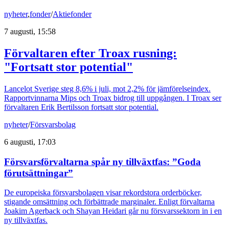
nyheter
,
fonder
/
Aktiefonder
7 augusti, 15:58
Förvaltaren efter Troax rusning:
"Fortsatt stor potential"
Lancelot Sverige steg 8,6% i juli, mot 2,2% för jämförelseindex.
Rapportvinnarna Mips och Troax bidrog till uppgången. I Troax ser
förvaltaren Erik Bertilsson fortsatt stor potential.
nyheter
/
Försvarsbolag
6 augusti, 17:03
Försvarsförvaltarna spår ny tillväxtfas: ”Goda
förutsättningar”
De europeiska försvarsbolagen visar rekordstora orderböcker,
stigande omsättning och förbättrade marginaler. Enligt förvaltarna
Joakim Agerback och Shayan Heidari går nu försvarssektorn in i en
ny tillväxtfas.