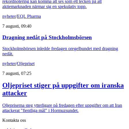
rekordnotering kan komma att ses som ett tecken på att
aktiemarknaden närmar sig en spekulativ topp.
nyheter
/
EQL Pharma
7 augusti, 09:40
Dragning nedåt på Stockholmsbörsen
Stockholmsbörsen inledde fredagen oregelbundet med dragning
nedåt.
nyheter
/
Oljepriset
7 augusti, 07:25
Oljepriset stiger på uppgifter om iranska
attacker
Oljepriserna steg ytterligare på fredagen efter uppgifter om att Iran
attackerat "fientliga mål" i Hormuzsundet.
Kontakta oss