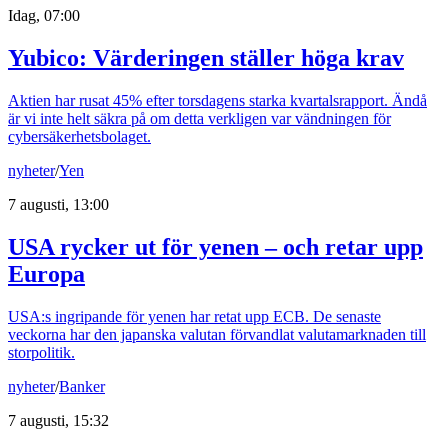
Idag, 07:00
Yubico: Värderingen ställer höga krav
Aktien har rusat 45% efter torsdagens starka kvartalsrapport. Ändå
är vi inte helt säkra på om detta verkligen var vändningen för
cybersäkerhetsbolaget.
nyheter
/
Yen
7 augusti, 13:00
USA rycker ut för yenen – och retar upp
Europa
USA:s ingripande för yenen har retat upp ECB. De senaste
veckorna har den japanska valutan förvandlat valutamarknaden till
storpolitik.
nyheter
/
Banker
7 augusti, 15:32