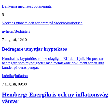
Bankerna med lägst bolåneränta
5
Veckans vinnare och förlorare på Stockholmsbörsen
nyheter
/
Bedrägeri
7 augusti, 12:10
Bedragare utnyttjar kryptokaos
Hundratals kryptobörser blev olagliga i EU den 1 juli. Nu poserar
bedragare som myndigheter med förfalskade dokument för att lura
kunder på deras pengar.
krönika
/
Inflation
7 augusti, 09:38
Hemberg: Energikris och ny inflationsvåg
väntar