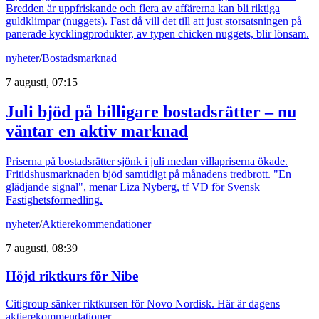
Bredden är uppfriskande och flera av affärerna kan bli riktiga
guldklimpar (nuggets). Fast då vill det till att just storsatsningen på
panerade kycklingprodukter, av typen chicken nuggets, blir lönsam.
nyheter
/
Bostadsmarknad
7 augusti, 07:15
Juli bjöd på billigare bostadsrätter – nu
väntar en aktiv marknad
Priserna på bostadsrätter sjönk i juli medan villapriserna ökade.
Fritidshusmarknaden bjöd samtidigt på månadens tredbrott. "En
glädjande signal", menar Liza Nyberg, tf VD för Svensk
Fastighetsförmedling.
nyheter
/
Aktierekommendationer
7 augusti, 08:39
Höjd riktkurs för Nibe
Citigroup sänker riktkursen för Novo Nordisk. Här är dagens
aktierekommendationer.