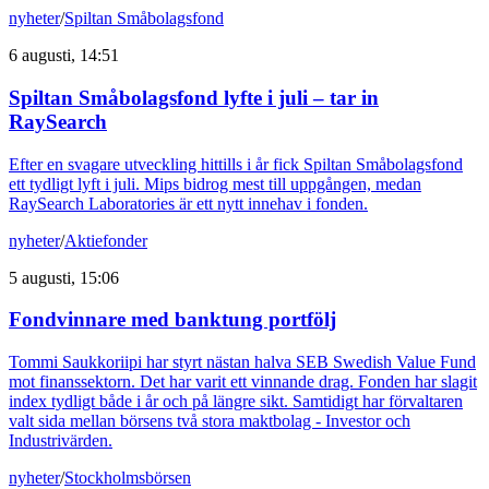
nyheter
/
Spiltan Småbolagsfond
6 augusti, 14:51
Spiltan Småbolagsfond lyfte i juli – tar in
RaySearch
Efter en svagare utveckling hittills i år fick Spiltan Småbolagsfond
ett tydligt lyft i juli. Mips bidrog mest till uppgången, medan
RaySearch Laboratories är ett nytt innehav i fonden.
nyheter
/
Aktiefonder
5 augusti, 15:06
Fondvinnare med banktung portfölj
Tommi Saukkoriipi har styrt nästan halva SEB Swedish Value Fund
mot finanssektorn. Det har varit ett vinnande drag. Fonden har slagit
index tydligt både i år och på längre sikt. Samtidigt har förvaltaren
valt sida mellan börsens två stora maktbolag - Investor och
Industrivärden.
nyheter
/
Stockholmsbörsen