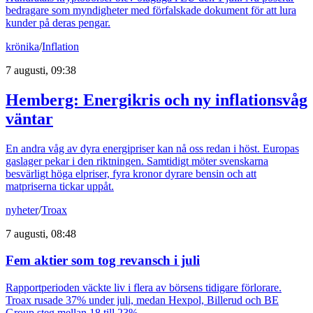
bedragare som myndigheter med förfalskade dokument för att lura
kunder på deras pengar.
krönika
/
Inflation
7 augusti, 09:38
Hemberg: Energikris och ny inflationsvåg
väntar
En andra våg av dyra energipriser kan nå oss redan i höst. Europas
gaslager pekar i den riktningen. Samtidigt möter svenskarna
besvärligt höga elpriser, fyra kronor dyrare bensin och att
matpriserna tickar uppåt.
nyheter
/
Troax
7 augusti, 08:48
Fem aktier som tog revansch i juli
Rapportperioden väckte liv i flera av börsens tidigare förlorare.
Troax rusade 37% under juli, medan Hexpol, Billerud och BE
Group steg mellan 18 till 23%.