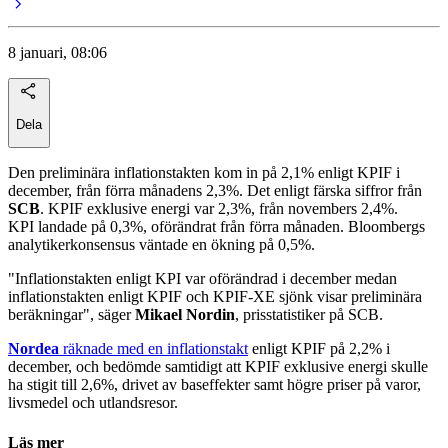
8 januari, 08:06
Dela
Den preliminära inflationstakten kom in på 2,1% enligt KPIF i
december, från förra månadens 2,3%. Det enligt färska siffror från
SCB
. KPIF exklusive energi var 2,3%, från novembers 2,4%.
KPI landade på 0,3%, oförändrat från förra månaden. Bloombergs
analytikerkonsensus väntade en ökning på 0,5%.
"Inflationstakten enligt KPI var oförändrad i december medan
inflationstakten enligt KPIF och KPIF-XE sjönk visar preliminära
beräkningar", säger
Mikael Nordin
, prisstatistiker på SCB.
Nordea
räknade med en inflationstakt
enligt KPIF på 2,2% i
december, och bedömde samtidigt att KPIF exklusive energi skulle
ha stigit till 2,6%, drivet av baseffekter samt högre priser på varor,
livsmedel och utlandsresor.
Läs mer