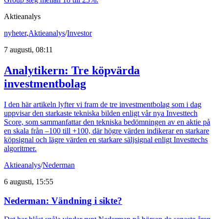
Aktieanalys
nyheter
,
Aktieanalys
/
Investor
7 augusti, 08:11
Analytikern: Tre köpvärda
investmentbolag
I den här artikeln lyfter vi fram de tre investmentbolag som i dag
uppvisar den starkaste tekniska bilden enligt vår nya Investtech
Score, som sammanfattar den tekniska bedömningen av en aktie på
en skala från –100 till +100, där högre värden indikerar en starkare
köpsignal och lägre värden en starkare säljsignal enligt Investtechs
algoritmer.
Aktieanalys
/
Nederman
6 augusti, 15:55
Nederman: Vändning i sikte?