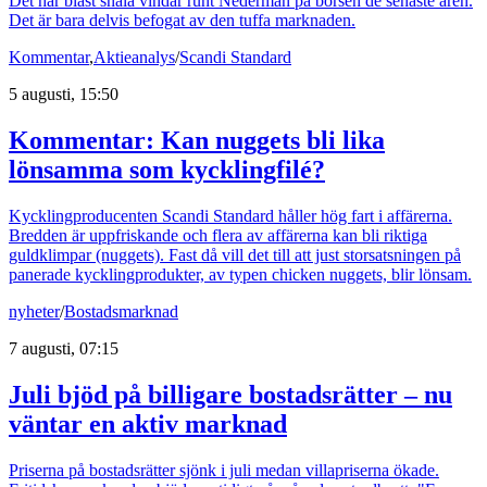
Det har blåst snåla vindar runt Nederman på börsen de senaste åren.
Det är bara delvis befogat av den tuffa marknaden.
Kommentar
,
Aktieanalys
/
Scandi Standard
5 augusti, 15:50
Kommentar: Kan nuggets bli lika
lönsamma som kycklingfilé?
Kycklingproducenten Scandi Standard håller hög fart i affärerna.
Bredden är uppfriskande och flera av affärerna kan bli riktiga
guldklimpar (nuggets). Fast då vill det till att just storsatsningen på
panerade kycklingprodukter, av typen chicken nuggets, blir lönsam.
nyheter
/
Bostadsmarknad
7 augusti, 07:15
Juli bjöd på billigare bostadsrätter – nu
väntar en aktiv marknad
Priserna på bostadsrätter sjönk i juli medan villapriserna ökade.