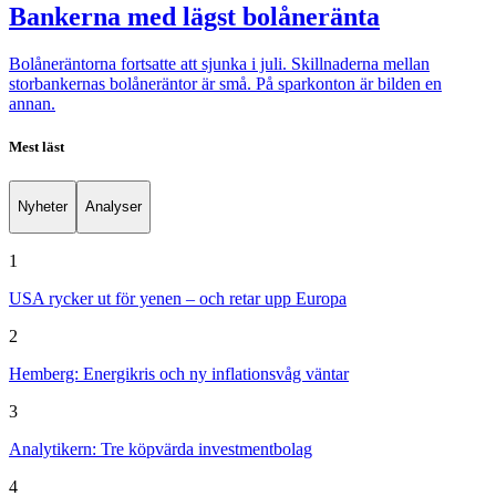
Bankerna med lägst bolåneränta
Bolåneräntorna fortsatte att sjunka i juli. Skillnaderna mellan
storbankernas bolåneräntor är små. På sparkonton är bilden en
annan.
Mest läst
Nyheter
Analyser
1
USA rycker ut för yenen – och retar upp Europa
2
Hemberg: Energikris och ny inflationsvåg väntar
3
Analytikern: Tre köpvärda investmentbolag
4