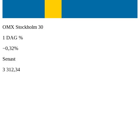
OMX Stockholm 30
1 DAG %
−0,32%
Senast
3 312,34