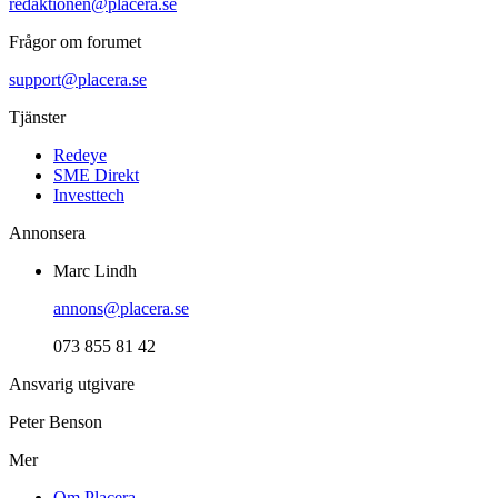
redaktionen@placera.se
Frågor om forumet
support@placera.se
Tjänster
Redeye
SME Direkt
Investtech
Annonsera
Marc Lindh
annons@placera.se
073 855 81 42
Ansvarig utgivare
Peter Benson
Mer
Om Placera