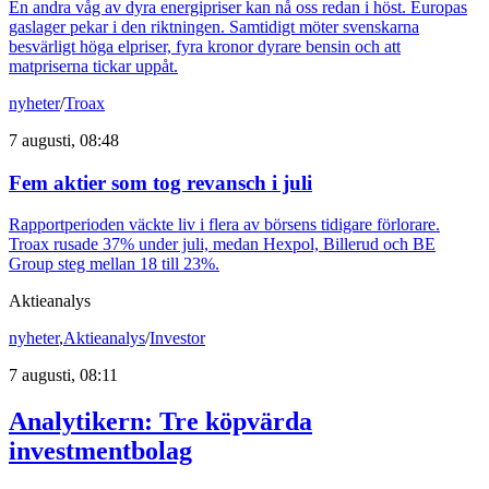
En andra våg av dyra energipriser kan nå oss redan i höst. Europas
gaslager pekar i den riktningen. Samtidigt möter svenskarna
besvärligt höga elpriser, fyra kronor dyrare bensin och att
matpriserna tickar uppåt.
nyheter
/
Troax
7 augusti, 08:48
Fem aktier som tog revansch i juli
Rapportperioden väckte liv i flera av börsens tidigare förlorare.
Troax rusade 37% under juli, medan Hexpol, Billerud och BE
Group steg mellan 18 till 23%.
Aktieanalys
nyheter
,
Aktieanalys
/
Investor
7 augusti, 08:11
Analytikern: Tre köpvärda
investmentbolag