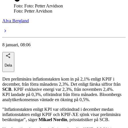
Foto: Foto: Petter Arvidson
Foto: Petter Arvidson
Alva Bergland
8 januari, 08:06
Dela
Den preliminära inflationstakten kom in på 2,1% enligt KPIF i
december, från förra månadens 2,3%. Det enligt färska siffror från
SCB
. KPIF exklusive energi var 2,3%, från novembers 2,4%.
KPI landade på 0,3%, oförändrat från förra månaden. Bloombergs
analytikerkonsensus väntade en ökning på 0,5%.
"Inflationstakten enligt KPI var oförändrad i december medan
inflationstakten enligt KPIF och KPIF-XE sjönk visar preliminära
beräkningar", säger
Mikael Nordin
, prisstatistiker på SCB.