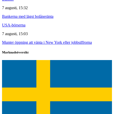
7 augusti, 15:32
Bankerna med lägst bolåneränta
USA-börserna
7 augusti, 15:03
Munter öppning att vänta i New York efter jobbsiffrorna
Marknadsöversikt