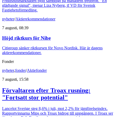
Fritidshusmarknaden bjöd samtidigt på månadens tredbrott. "En
glädjande signal", menar Liza Nyberg, tf VD för Svensk
Fastighetsförmedling.
nyheter
/
Aktierekommendationer
7 augusti, 08:39
Höjd riktkurs för Nibe
Citigroup sänker riktkursen för Novo Nordisk. Här är dagens
aktierekommendationer.
Fonder
nyheter
,
fonder
/
Aktiefonder
7 augusti, 15:58
Förvaltaren efter Troax rusning:
"Fortsatt stor potential"
Lancelot Sverige steg 8,6% i juli, mot 2,2% för jämförelseindex.
Rapportvinnarna Mips och Troax bidrog till uppgången. I Troax ser