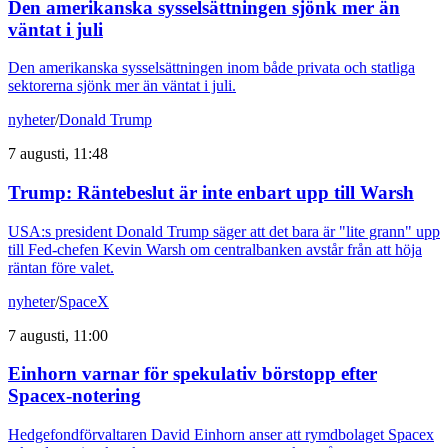
Den amerikanska sysselsättningen sjönk mer än
väntat i juli
Den amerikanska sysselsättningen inom både privata och statliga
sektorerna sjönk mer än väntat i juli.
nyheter
/
Donald Trump
7 augusti, 11:48
Trump: Räntebeslut är inte enbart upp till Warsh
USA:s president Donald Trump säger att det bara är "lite grann" upp
till Fed-chefen Kevin Warsh om centralbanken avstår från att höja
räntan före valet.
nyheter
/
SpaceX
7 augusti, 11:00
Einhorn varnar för spekulativ börstopp efter
Spacex-notering
Hedgefondförvaltaren David Einhorn anser att rymdbolaget Spacex