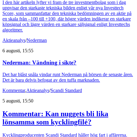
I den här artikeln lyfter vi fram de tre investmentbolag som i dag
uppvisar den starkaste tekniska bilden enligt vår nya Investtech
Score, som sammanfattar den tekniska bedömningen av en aktie på
en skala från –100 till +100, där högre värden indikerar en starkare
köpsignal och lägre värden en starkare säljsignal enligt Investtechs
algoritmer.
Aktieanalys
/
Nederman
6 augusti, 15:55
Nederman: Vändning i sikte?
Det har blåst snåla vindar runt Nederman på börsen de senaste åren.
Det är bara delvis befogat av den tuffa marknaden.
Kommentar
,
Aktieanalys
/
Scandi Standard
5 augusti, 15:50
Kommentar: Kan nuggets bli lika
lönsamma som kycklingfilé?
Kycklingproducenten Scandi Standard håller hög fart i affärerna.