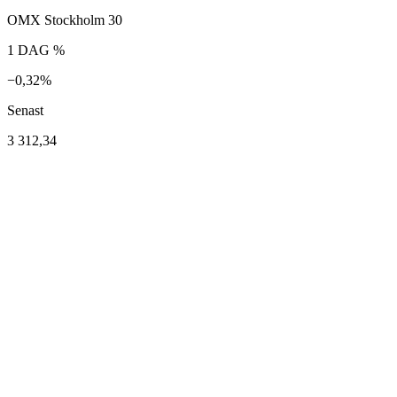
OMX Stockholm 30
1 DAG %
−0,32%
Senast
3 312,34