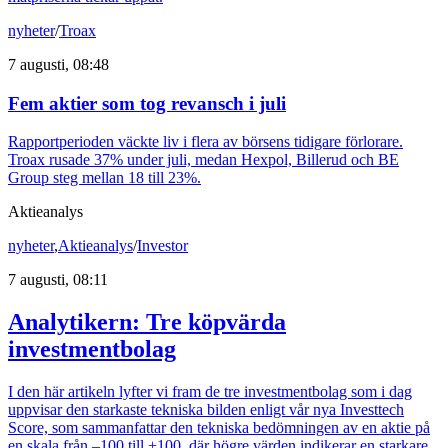
nyheter
/
Troax
7 augusti, 08:48
Fem aktier som tog revansch i juli
Rapportperioden väckte liv i flera av börsens tidigare förlorare.
Troax rusade 37% under juli, medan Hexpol, Billerud och BE
Group steg mellan 18 till 23%.
Aktieanalys
nyheter
,
Aktieanalys
/
Investor
7 augusti, 08:11
Analytikern: Tre köpvärda
investmentbolag
I den här artikeln lyfter vi fram de tre investmentbolag som i dag
uppvisar den starkaste tekniska bilden enligt vår nya Investtech
Score, som sammanfattar den tekniska bedömningen av en aktie på
en skala från –100 till +100, där högre värden indikerar en starkare