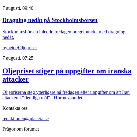
7 augusti, 09:40
Dragning nedåt på Stockholmsbörsen
Stockholmsbörsen inledde fredagen oregelbundet med dragning
nedåt.
nyheter
/
Oljepriset
7 augusti, 07:25
Oljepriset stiger på uppgifter om iranska
attacker
Oljepriserna steg ytterligare på fredagen efter uppgifter om att Iran
attackerat "fientliga mål" i Hormuzsundet.
Kontakta oss
redaktionen@placera.se
Frågor om forumet