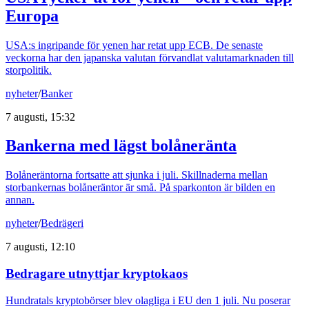
Europa
USA:s ingripande för yenen har retat upp ECB. De senaste
veckorna har den japanska valutan förvandlat valutamarknaden till
storpolitik.
nyheter
/
Banker
7 augusti, 15:32
Bankerna med lägst bolåneränta
Bolåneräntorna fortsatte att sjunka i juli. Skillnaderna mellan
storbankernas bolåneräntor är små. På sparkonton är bilden en
annan.
nyheter
/
Bedrägeri
7 augusti, 12:10
Bedragare utnyttjar kryptokaos
Hundratals kryptobörser blev olagliga i EU den 1 juli. Nu poserar