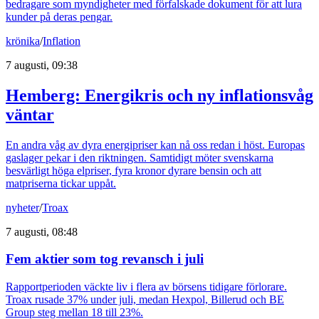
bedragare som myndigheter med förfalskade dokument för att lura
kunder på deras pengar.
krönika
/
Inflation
7 augusti, 09:38
Hemberg: Energikris och ny inflationsvåg
väntar
En andra våg av dyra energipriser kan nå oss redan i höst. Europas
gaslager pekar i den riktningen. Samtidigt möter svenskarna
besvärligt höga elpriser, fyra kronor dyrare bensin och att
matpriserna tickar uppåt.
nyheter
/
Troax
7 augusti, 08:48
Fem aktier som tog revansch i juli
Rapportperioden väckte liv i flera av börsens tidigare förlorare.
Troax rusade 37% under juli, medan Hexpol, Billerud och BE
Group steg mellan 18 till 23%.