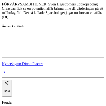
FÖRVÄRVSAMBITIONER. Sven Hagströmers uppköpsbolag
Creaspac fick se en potentiell affär brinna inne då värderingen på ett
målbolag föll. Det så kallade Spac-bolaget jagar nu fortsatt en affär.
(DI)
Ämnen i artikeln
Sandvik
SAS
Creaspac
Nyhetsbyran Direkt Placera
Dela
Fonder