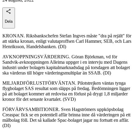
Dela
KRONAN. Riksbankschefen Stefan Ingves måste "dra på rejält" för
att stärka kronan, enligt valutaproffsen Carl Hammer, SEB, och Lars
Henriksson, Handelsbanken. (DI)
AVKNOPPNINGSVÄRDERING. Göran Björkman, vd för
Sandvik-avknoppningen Alleima uppger i en intervju med Dagens
industri under bolagets kapitalmarknadsdag på torsdagen att bolaget
ska värderas till högre värderingsmultiplar än SSAB. (DI)
MILJARDFÖRLUSTFÖRVÄNTAN. Pilotstrejken väntas tynga
flygbolaget SAS resultat som släpps på fredag. Bedömningen ligger
på att bolaget kommer att redovisa en förlust på drygt 1,8 miljarder
kronor för det senaste kvartalet. (SVD)
FÖRVÄRVSAMBITIONER. Sven Hagströmers uppköpsbolag
Creaspac fick se en potentiell affär brinna inne då värderingen på ett
målbolag föll. Det så kallade Spac-bolaget jagar nu fortsatt en affär.
(DI)