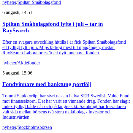
nyheter
/
Spiltan Småbolagsfond
6 augusti, 14:51
Spiltan Småbolagsfond lyfte i juli – tar in
RaySearch
Efter en svagare utveckling hittills i år fick Spiltan Småbolagsfond
ett tydligt lyft i juli. Mips bidrog mest till uppgången, medan
RaySearch Laboratories är ett nytt innehav i fonden.
nyheter
/
Aktiefonder
5 augusti, 15:06
Fondvinnare med banktung portfölj
Tommi Saukkoriipi har styrt nästan halva SEB Swedish Value Fund
mot finanssektorn. Det har varit ett vinnande drag. Fonden har slagit
index tydligt både i år och på längre sikt. Samtidigt har förvaltaren
valt sida mellan börsens två stora maktbolag - Investor och
Industrivärden.
nyheter
/
Stockholmsbörsen