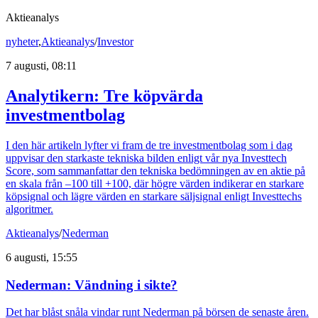
Aktieanalys
nyheter
,
Aktieanalys
/
Investor
7 augusti, 08:11
Analytikern: Tre köpvärda
investmentbolag
I den här artikeln lyfter vi fram de tre investmentbolag som i dag
uppvisar den starkaste tekniska bilden enligt vår nya Investtech
Score, som sammanfattar den tekniska bedömningen av en aktie på
en skala från –100 till +100, där högre värden indikerar en starkare
köpsignal och lägre värden en starkare säljsignal enligt Investtechs
algoritmer.
Aktieanalys
/
Nederman
6 augusti, 15:55
Nederman: Vändning i sikte?
Det har blåst snåla vindar runt Nederman på börsen de senaste åren.