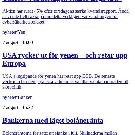
Aktien har rusat 45% efter torsdagens starka kvartalsrapport. Ändå
är vi inte helt säkra på om detta verkligen var vändningen för
cybersäkerhetsbolaget.
nyheter
/
Yen
7 augusti, 13:00
USA rycker ut för yenen – och retar upp
Europa
USA:s ingripande för yenen har retat upp ECB. De senaste
veckorna har den japanska valutan förvandlat valutamarknaden till
storpolitik.
nyheter
/
Banker
7 augusti, 15:32
Bankerna med lägst bolåneränta
Bolåneräntorna fortsatte att sjunka i juli. Skillnaderna mellan