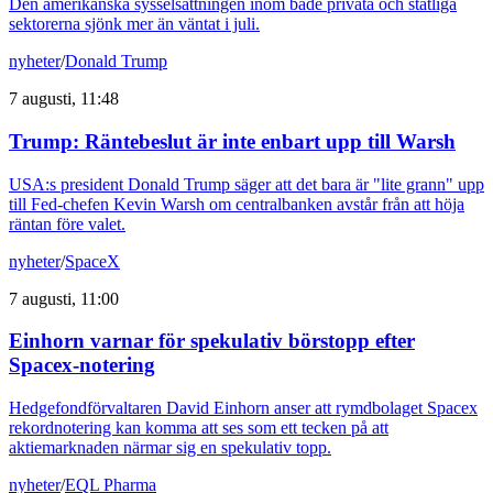
Den amerikanska sysselsättningen inom både privata och statliga
sektorerna sjönk mer än väntat i juli.
nyheter
/
Donald Trump
7 augusti, 11:48
Trump: Räntebeslut är inte enbart upp till Warsh
USA:s president Donald Trump säger att det bara är "lite grann" upp
till Fed-chefen Kevin Warsh om centralbanken avstår från att höja
räntan före valet.
nyheter
/
SpaceX
7 augusti, 11:00
Einhorn varnar för spekulativ börstopp efter
Spacex-notering
Hedgefondförvaltaren David Einhorn anser att rymdbolaget Spacex
rekordnotering kan komma att ses som ett tecken på att
aktiemarknaden närmar sig en spekulativ topp.
nyheter
/
EQL Pharma