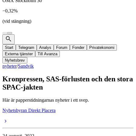
OMX Stockholm 30
−0,32%
(vid stängning)
Start
Telegram
Analys
Forum
Fonder
Privatekonomi
Externa tjänster
Till Avanza
Nyhetsbrev
nyheter
/
Sandvik
Kronpressen, SAS-förlusten och den stora
SPAC-jakten
Här är papperstidningarnas nyheter i ett svep.
Nyhetsbyran Direkt Placera
24 augusti, 2022