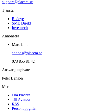
support@placera.se
Tjänster
Redeye
SME Direkt
Investtech
Annonsera
Marc Lindh
annons@placera.se
073 855 81 42
Ansvarig utgivare
Peter Benson
Mer
Om Placera
Till Avanza
RSS
Personuppgifter