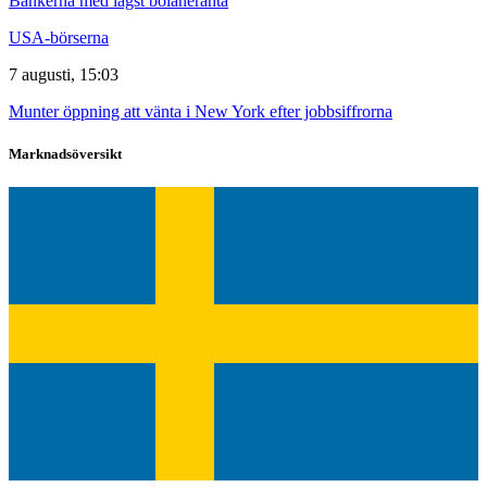
Bankerna med lägst bolåneränta
USA-börserna
7 augusti, 15:03
Munter öppning att vänta i New York efter jobbsiffrorna
Marknadsöversikt