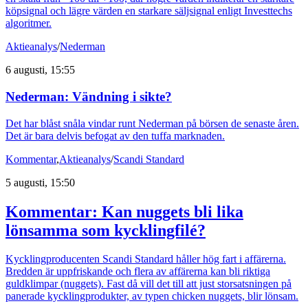
köpsignal och lägre värden en starkare säljsignal enligt Investtechs
algoritmer.
Aktieanalys
/
Nederman
6 augusti, 15:55
Nederman: Vändning i sikte?
Det har blåst snåla vindar runt Nederman på börsen de senaste åren.
Det är bara delvis befogat av den tuffa marknaden.
Kommentar
,
Aktieanalys
/
Scandi Standard
5 augusti, 15:50
Kommentar: Kan nuggets bli lika
lönsamma som kycklingfilé?
Kycklingproducenten Scandi Standard håller hög fart i affärerna.
Bredden är uppfriskande och flera av affärerna kan bli riktiga
guldklimpar (nuggets). Fast då vill det till att just storsatsningen på
panerade kycklingprodukter, av typen chicken nuggets, blir lönsam.