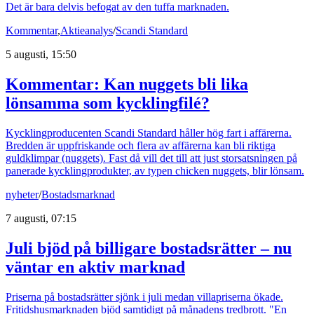
Det är bara delvis befogat av den tuffa marknaden.
Kommentar
,
Aktieanalys
/
Scandi Standard
5 augusti, 15:50
Kommentar: Kan nuggets bli lika
lönsamma som kycklingfilé?
Kycklingproducenten Scandi Standard håller hög fart i affärerna.
Bredden är uppfriskande och flera av affärerna kan bli riktiga
guldklimpar (nuggets). Fast då vill det till att just storsatsningen på
panerade kycklingprodukter, av typen chicken nuggets, blir lönsam.
nyheter
/
Bostadsmarknad
7 augusti, 07:15
Juli bjöd på billigare bostadsrätter – nu
väntar en aktiv marknad
Priserna på bostadsrätter sjönk i juli medan villapriserna ökade.
Fritidshusmarknaden bjöd samtidigt på månadens tredbrott. "En