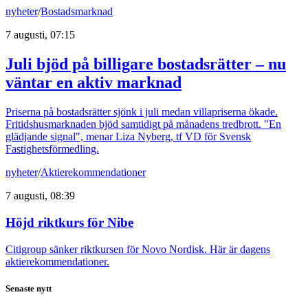
nyheter
/
Bostadsmarknad
7 augusti, 07:15
Juli bjöd på billigare bostadsrätter – nu
väntar en aktiv marknad
Priserna på bostadsrätter sjönk i juli medan villapriserna ökade.
Fritidshusmarknaden bjöd samtidigt på månadens tredbrott. "En
glädjande signal", menar Liza Nyberg, tf VD för Svensk
Fastighetsförmedling.
nyheter
/
Aktierekommendationer
7 augusti, 08:39
Höjd riktkurs för Nibe
Citigroup sänker riktkursen för Novo Nordisk. Här är dagens
aktierekommendationer.
Senaste nytt