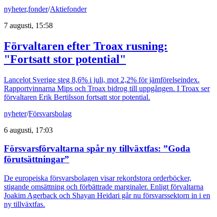
nyheter
,
fonder
/
Aktiefonder
7 augusti, 15:58
Förvaltaren efter Troax rusning:
"Fortsatt stor potential"
Lancelot Sverige steg 8,6% i juli, mot 2,2% för jämförelseindex.
Rapportvinnarna Mips och Troax bidrog till uppgången. I Troax ser
förvaltaren Erik Bertilsson fortsatt stor potential.
nyheter
/
Försvarsbolag
6 augusti, 17:03
Försvarsförvaltarna spår ny tillväxtfas: ”Goda
förutsättningar”
De europeiska försvarsbolagen visar rekordstora orderböcker,
stigande omsättning och förbättrade marginaler. Enligt förvaltarna
Joakim Agerback och Shayan Heidari går nu försvarssektorn in i en
ny tillväxtfas.