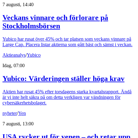
7 augusti, 14:40
Veckans vinnare och förlorare på
Stockholmsbörsen
Yubico har rusat över 45% och tar platsen som veckans vinnare på
Large Cap. Placera listar aktierna som gått bäst och sämst i veckan.
Aktieanalys
/
Yubico
Idag, 07:00
Yubico: Värderingen ställer höga krav
Aktien har rusat 45% efter torsdagens starka kvartalsrapport. Ändå
är vi inte helt säkra på om detta verkligen var vändningen för
cybersäkerhetsbolaget.
nyheter
/
Yen
7 augusti, 13:00
USA rycker ut för yenen – och retar upp