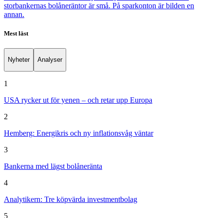
storbankernas bolåneräntor är små. På sparkonton är bilden en
annan.
Mest läst
Nyheter
Analyser
1
USA rycker ut för yenen – och retar upp Europa
2
Hemberg: Energikris och ny inflationsvåg väntar
3
Bankerna med lägst bolåneränta
4
Analytikern: Tre köpvärda investmentbolag
5