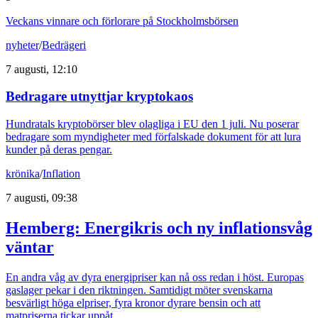
Veckans vinnare och förlorare på Stockholmsbörsen
nyheter
/
Bedrägeri
7 augusti, 12:10
Bedragare utnyttjar kryptokaos
Hundratals kryptobörser blev olagliga i EU den 1 juli. Nu poserar
bedragare som myndigheter med förfalskade dokument för att lura
kunder på deras pengar.
krönika
/
Inflation
7 augusti, 09:38
Hemberg: Energikris och ny inflationsvåg
väntar
En andra våg av dyra energipriser kan nå oss redan i höst. Europas
gaslager pekar i den riktningen. Samtidigt möter svenskarna
besvärligt höga elpriser, fyra kronor dyrare bensin och att
matpriserna tickar uppåt.