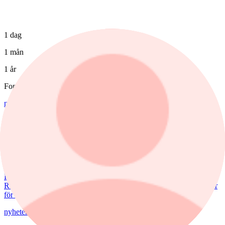
1 dag
1 mån
1 år
Fonder
nyheter
,
fonder
/
Aktiefonder
7 augusti, 15:58
Förvaltaren efter Troax rusning:
"Fortsatt stor potential"
Lancelot Sverige steg 8,6% i juli, mot 2,2% för jämförelseindex.
Rapportvinnarna Mips och Troax bidrog till uppgången. I Troax ser
förvaltaren Erik Bertilsson fortsatt stor potential.
nyheter
/
Försvarsbolag