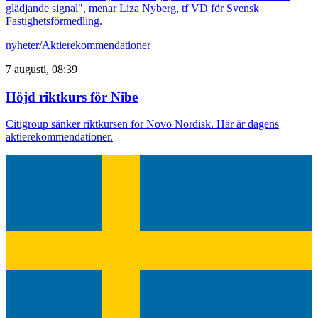
glädjande signal", menar Liza Nyberg, tf VD för Svensk
Fastighetsförmedling.
nyheter
/
Aktierekommendationer
7 augusti, 08:39
Höjd riktkurs för Nibe
Citigroup sänker riktkursen för Novo Nordisk. Här är dagens
aktierekommendationer.