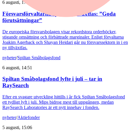
6 augusti, 17:03
Försvarsförvaltarna spår ny tillväxtfas: ”Goda
förutsättningar”
De europeiska försvarsbolagen visar rekordstora orderböcker,
stigande omsättning och förbättrade marginaler. Enligt förvaltarna
Joakim Agerback och Shayan Heidari går nu försvarssektorn in i en
ny tillväxtfas.
nyheter
/
Spiltan Småbolagsfond
6 augusti, 14:51
Spiltan Småbolagsfond lyfte i juli – tar in
RaySearch
Efter en svagare utveckling hittills i år fick Spiltan Småbolagsfond
ett tydligt lyft i juli. Mips bidrog mest till uppgången, medan
RaySearch Laboratories är ett nytt innehav i fonden.
nyheter
/
Aktiefonder
5 augusti, 15:06