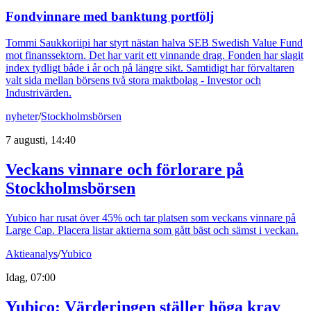
Fondvinnare med banktung portfölj
Tommi Saukkoriipi har styrt nästan halva SEB Swedish Value Fund
mot finanssektorn. Det har varit ett vinnande drag. Fonden har slagit
index tydligt både i år och på längre sikt. Samtidigt har förvaltaren
valt sida mellan börsens två stora maktbolag - Investor och
Industrivärden.
nyheter
/
Stockholmsbörsen
7 augusti, 14:40
Veckans vinnare och förlorare på
Stockholmsbörsen
Yubico har rusat över 45% och tar platsen som veckans vinnare på
Large Cap. Placera listar aktierna som gått bäst och sämst i veckan.
Aktieanalys
/
Yubico
Idag, 07:00
Yubico: Värderingen ställer höga krav