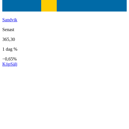
Sandvik
Senast
365,30
1 dag %
−0,65%
Köp
Sälj