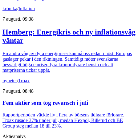
krönika
/
Inflation
7 augusti, 09:38
Hemberg: Energikris och ny inflationsvåg
väntar
En andra våg av dyra energipriser kan nå oss redan i höst. Europas
gaslager pekar i den riktningen. Samtidigt möter svenskarna
besvärligt höga elpriser, fyra kronor dyrare bensin och att
matpriserna tickar uppåt.
nyheter
/
Troax
7 augusti, 08:48
Fem aktier som tog revansch i juli
Rapportperioden väckte liv i flera av börsens tidigare förlorare.
Troax rusade 37% under juli, medan Hexpol, Billerud och BE
Group steg mellan 18 till 23%.
Aktieanalys