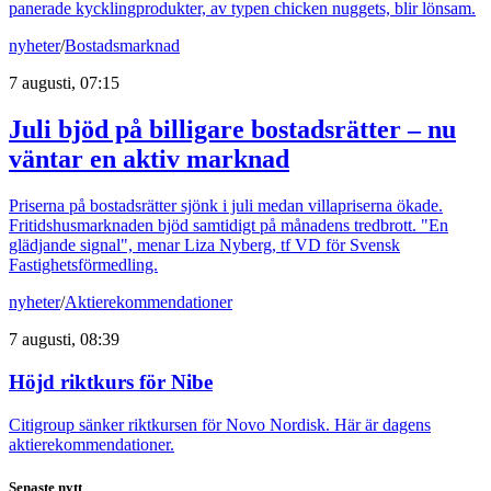
panerade kycklingprodukter, av typen chicken nuggets, blir lönsam.
nyheter
/
Bostadsmarknad
7 augusti, 07:15
Juli bjöd på billigare bostadsrätter – nu
väntar en aktiv marknad
Priserna på bostadsrätter sjönk i juli medan villapriserna ökade.
Fritidshusmarknaden bjöd samtidigt på månadens tredbrott. "En
glädjande signal", menar Liza Nyberg, tf VD för Svensk
Fastighetsförmedling.
nyheter
/
Aktierekommendationer
7 augusti, 08:39
Höjd riktkurs för Nibe
Citigroup sänker riktkursen för Novo Nordisk. Här är dagens
aktierekommendationer.
Senaste nytt