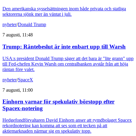
Den amerikanska sysselsättningen inom både privata och statliga
sektorerna sjönk mer än väntat i juli.
nyheter
/
Donald Trump
7 augusti, 11:48
Trump: Räntebeslut är inte enbart upp till Warsh
USA:s president Donald Trump säger att det bara är "lite grann" upp
till Fed-chefen Kevin Warsh om centralbanken avstår från att höja
räntan före valet.
nyheter
/
SpaceX
7 augusti, 11:00
Einhorn varnar för spekulativ börstopp efter
Spacex-notering
Hedgefondförvaltaren David Einhorn anser att rymdbolaget Spacex
rekordnotering kan komma att ses som ett tecken på att
aktiemarknaden närmar sig en spekulativ topp.