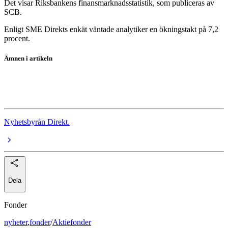
Det visar Riksbankens finansmarknadsstatistik, som publiceras av
SCB.
Enligt SME Direkts enkät väntade analytiker en ökningstakt på 7,2
procent.
Ämnen i artikeln
skuldsattning
bolaneranta
Nyhetsbyrån Direkt.
Dela
Fonder
nyheter
,
fonder
/
Aktiefonder