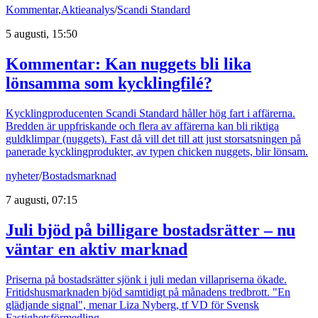
Kommentar
,
Aktieanalys
/
Scandi Standard
5 augusti, 15:50
Kommentar: Kan nuggets bli lika
lönsamma som kycklingfilé?
Kycklingproducenten Scandi Standard håller hög fart i affärerna.
Bredden är uppfriskande och flera av affärerna kan bli riktiga
guldklimpar (nuggets). Fast då vill det till att just storsatsningen på
panerade kycklingprodukter, av typen chicken nuggets, blir lönsam.
nyheter
/
Bostadsmarknad
7 augusti, 07:15
Juli bjöd på billigare bostadsrätter – nu
väntar en aktiv marknad
Priserna på bostadsrätter sjönk i juli medan villapriserna ökade.
Fritidshusmarknaden bjöd samtidigt på månadens tredbrott. "En
glädjande signal", menar Liza Nyberg, tf VD för Svensk
Fastighetsförmedling.