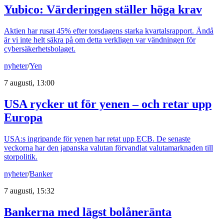
Yubico: Värderingen ställer höga krav
Aktien har rusat 45% efter torsdagens starka kvartalsrapport. Ändå
är vi inte helt säkra på om detta verkligen var vändningen för
cybersäkerhetsbolaget.
nyheter
/
Yen
7 augusti, 13:00
USA rycker ut för yenen – och retar upp
Europa
USA:s ingripande för yenen har retat upp ECB. De senaste
veckorna har den japanska valutan förvandlat valutamarknaden till
storpolitik.
nyheter
/
Banker
7 augusti, 15:32
Bankerna med lägst bolåneränta