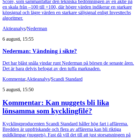
Score, som sammanfattar den tekniska bedömningen av en aktie på
en skala från –100 till +100, där högre värden indikerar en starkare
köpsignal och lägre värden en starkare säljsignal enligt Investtechs
algoritmer.
Aktieanalys
/
Nederman
6 augusti, 15:55
Nederman: Vändning i sikte?
Det har blåst snåla vindar runt Nederman på börsen de senaste åren.
Det är bara delvis befogat av den tuffa marknaden.
Kommentar
,
Aktieanalys
/
Scandi Standard
5 augusti, 15:50
Kommentar: Kan nuggets bli lika
lönsamma som kycklingfilé?
Kycklingproducenten Scandi Standard håller hög fart i affärerna.
Bredden är uppfriskande och flera av affärerna kan bli riktiga
guldklimpar (nuggets). Fast då vill det till att just storsatsningen på