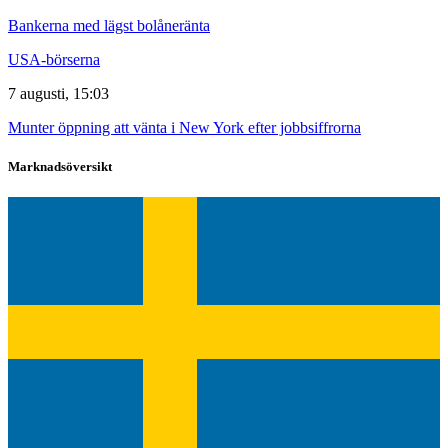
Bankerna med lägst bolåneränta
USA-börserna
7 augusti, 15:03
Munter öppning att vänta i New York efter jobbsiffrorna
Marknadsöversikt