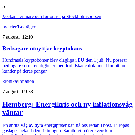
5
Veckans vinnare och förlorare på Stockholmsbörsen
nyheter
/
Bedrägeri
7 augusti, 12:10
Bedragare utnyttjar kryptokaos
Hundratals kryptobörser blev olagliga i EU den 1 juli. Nu poserar
bedragare som myndigheter med förfalskade dokument för att lura
kunder på deras pengar.
krönika
/
Inflation
7 augusti, 09:38
Hemberg: Energikris och ny inflationsvåg
väntar
En andra våg av dyra energipriser kan nå oss redan i höst. Europas
gaslager pekar i den riktningen. Samtidigt möter svenskarna