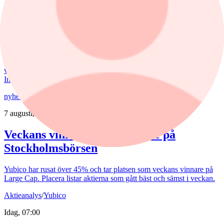
5 augusti, 15:06
Fondvinnare med banktung portfölj
Tommi Saukkoriipi har styrt nästan halva SEB Swedish Value Fund
mot finanssektorn. Det har varit ett vinnande drag. Fonden har slagit
index tydligt både i år och på längre sikt. Samtidigt har förvaltaren
valt sida mellan börsens två stora maktbolag - Investor och
Industrivärden.
nyheter
/
Stockholmsbörsen
7 augusti, 14:40
Veckans vinnare och förlorare på
Stockholmsbörsen
Yubico har rusat över 45% och tar platsen som veckans vinnare på
Large Cap. Placera listar aktierna som gått bäst och sämst i veckan.
Aktieanalys
/
Yubico
Idag, 07:00