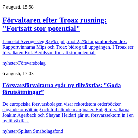
7 augusti, 15:58
Förvaltaren efter Troax rusning:
"Fortsatt stor potential"
Lancelot Sverige steg 8,6% i juli, mot 2,2% för jämförelseindex.
Rapportvinnarna Mips och Troax bidrog till uppgången. I Troax ser
förvaltaren Erik Bertilsson fortsatt stor potential.
nyheter
/
Försvarsbolag
6 augusti, 17:03
Försvarsförvaltarna spår ny tillväxtfas: ”Goda
förutsättningar”
De europeiska försvarsbolagen visar rekordstora orderböcker,
stigande omsättning och förbättrade marginaler. Enligt förvaltarna
Joakim Agerback och Shayan Heidari går nu försvarssektorn in i en
ny tillväxtfas.
nyheter
/
Spiltan Småbolagsfond