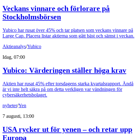
Veckans vinnare och förlorare på
Stockholmsbörsen
Yubico har rusat över 45% och tar platsen som veckans vinnare på
Large Cap. Placera listar aktierna som gått bäst och sämst i veckan.
Aktieanalys
/
Yubico
Idag, 07:00
Yubico: Värderingen ställer höga krav
Aktien har rusat 45% efter torsdagens starka kvartalsrapport. Ändå
är vi inte helt säkra på om detta verkligen var vändningen för
cybersäkerhetsbolaget.
nyheter
/
Yen
7 augusti, 13:00
USA rycker ut för yenen – och retar upp
Europa