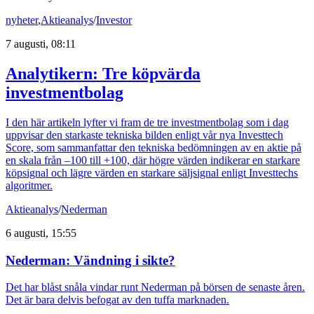
nyheter
,
Aktieanalys
/
Investor
7 augusti, 08:11
Analytikern: Tre köpvärda
investmentbolag
I den här artikeln lyfter vi fram de tre investmentbolag som i dag
uppvisar den starkaste tekniska bilden enligt vår nya Investtech
Score, som sammanfattar den tekniska bedömningen av en aktie på
en skala från –100 till +100, där högre värden indikerar en starkare
köpsignal och lägre värden en starkare säljsignal enligt Investtechs
algoritmer.
Aktieanalys
/
Nederman
6 augusti, 15:55
Nederman: Vändning i sikte?
Det har blåst snåla vindar runt Nederman på börsen de senaste åren.
Det är bara delvis befogat av den tuffa marknaden.