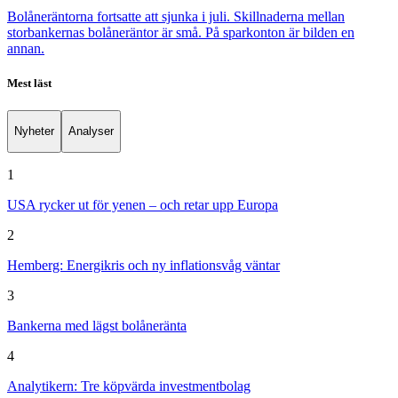
Bolåneräntorna fortsatte att sjunka i juli. Skillnaderna mellan
storbankernas bolåneräntor är små. På sparkonton är bilden en
annan.
Mest läst
Nyheter
Analyser
1
USA rycker ut för yenen – och retar upp Europa
2
Hemberg: Energikris och ny inflationsvåg väntar
3
Bankerna med lägst bolåneränta
4
Analytikern: Tre köpvärda investmentbolag