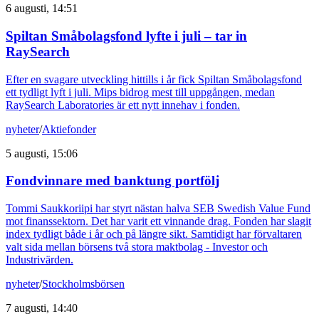
6 augusti, 14:51
Spiltan Småbolagsfond lyfte i juli – tar in
RaySearch
Efter en svagare utveckling hittills i år fick Spiltan Småbolagsfond
ett tydligt lyft i juli. Mips bidrog mest till uppgången, medan
RaySearch Laboratories är ett nytt innehav i fonden.
nyheter
/
Aktiefonder
5 augusti, 15:06
Fondvinnare med banktung portfölj
Tommi Saukkoriipi har styrt nästan halva SEB Swedish Value Fund
mot finanssektorn. Det har varit ett vinnande drag. Fonden har slagit
index tydligt både i år och på längre sikt. Samtidigt har förvaltaren
valt sida mellan börsens två stora maktbolag - Investor och
Industrivärden.
nyheter
/
Stockholmsbörsen
7 augusti, 14:40