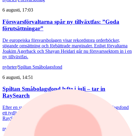
6 augusti, 17:03
Försvarsförvaltarna spår ny tillväxtfas: ”Goda
förutsättningar”
De europeiska försvarsbolagen visar rekordstora orderböcker,
stigande omsättning och förbättrade marginaler. Enligt förvaltarna
Joakim Agerback och Shayan Heidari går nu försvarssektorn in i en
ny tillväxtfas.
nyheter
/
Spiltan Småbolagsfond
6 augusti, 14:51
Spiltan Småbolagsfond lyfte i juli – tar in
RaySearch
Efter en svagare utveckling hittills i år fick Spiltan Småbolagsfond
ett tydligt lyft i juli. Mips bidrog mest till uppgången, medan
RaySearch Laboratories är ett nytt innehav i fonden.
nyheter
/
Aktiefonder