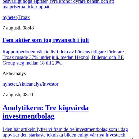
besvärligt höga elpriser, fyra kronor dyrare bensin och att
matpriserna tickar uppåt.
nyheter
/
Troax
7 augusti, 08:48
Fem aktier som tog revansch i juli
Rapportperioden väckte liv i flera av börsens tidigare förlorare.
Troax rusade 37% under juli, medan Hexpol, Billerud och BE
Group steg mellan 18 till 23%.
Aktieanalys
nyheter
,
Aktieanalys
/
Investor
7 augusti, 08:11
Analytikern: Tre köpvärda
investmentbolag
I den här artikeln lyfter vi fram de tre investmentbolag som i dag
uppvisar den starkaste tekniska bilden enligt vår nya Investtech