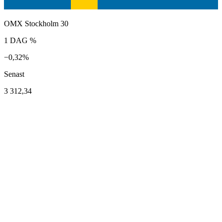
OMX Stockholm 30
1 DAG %
−0,32%
Senast
3 312,34