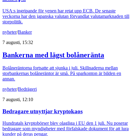
USA:s ingripande för yenen har retat upp ECB. De senaste
veckorna har den japanska valutan förvandlat valutamarknaden till
storpolitik.
nyheter
/
Banker
7 augusti, 15:32
Bankerna med lägst bolåneränta
Bolåneräntorna fortsatte att sjunka i juli. Skillnaderna mellan
storbankernas bolåneräntor är små. På sparkonton är bilden en
annan.
nyheter
/
Bedrägeri
7 augusti, 12:10
Bedragare utnyttjar kryptokaos
Hundratals kryptobörser blev olagliga i EU den 1 juli. Nu poserar
bedragare som myndigheter med förfalskade dokument för att lura
kunder på deras pengar.