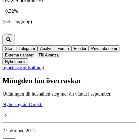
OMX Stockholm 30
−0,32%
(vid stängning)
Start
Telegram
Analys
Forum
Fonder
Privatekonomi
Externa tjänster
Till Avanza
Nyhetsbrev
nyheter
/
skuldsattning
Mängden lån överraskar
Utlåningen till hushållen steg mer än väntat i september.
Nyhetsbyrån Direkt.
27 oktober, 2015