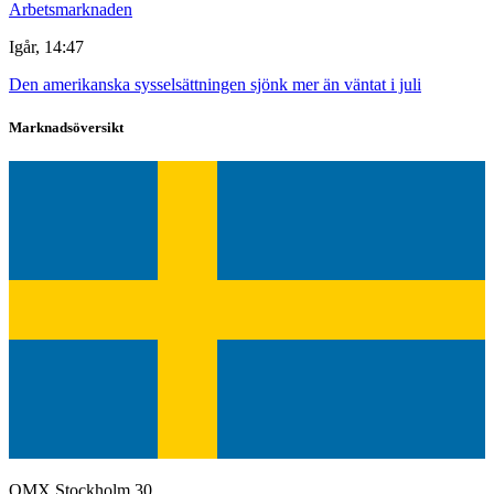
Arbetsmarknaden
Igår, 14:47
Den amerikanska sysselsättningen sjönk mer än väntat i juli
Marknadsöversikt
OMX Stockholm 30