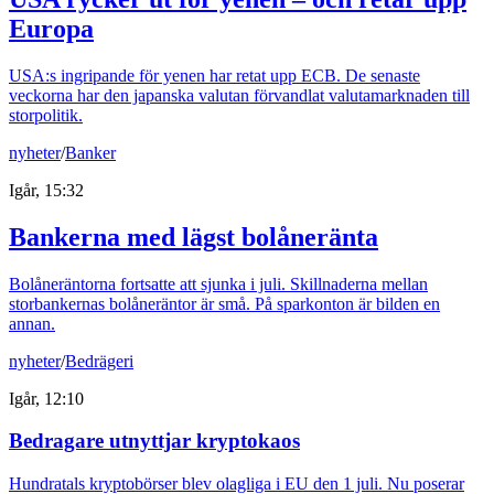
Europa
USA:s ingripande för yenen har retat upp ECB. De senaste
veckorna har den japanska valutan förvandlat valutamarknaden till
storpolitik.
nyheter
/
Banker
Igår, 15:32
Bankerna med lägst bolåneränta
Bolåneräntorna fortsatte att sjunka i juli. Skillnaderna mellan
storbankernas bolåneräntor är små. På sparkonton är bilden en
annan.
nyheter
/
Bedrägeri
Igår, 12:10
Bedragare utnyttjar kryptokaos
Hundratals kryptobörser blev olagliga i EU den 1 juli. Nu poserar