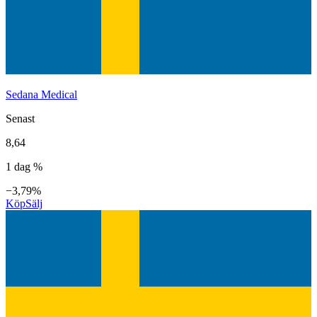
Sedana Medical
Senast
8,64
1 dag %
−3,79%
Köp
Sälj