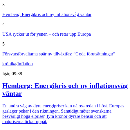
3
Hemberg: Energikris och ny inflationsvåg väntar
4
USA rycker ut för yenen – och retar upp Europa
5
Försvarsförvaltarna spår ny tillväxtfas: ”Goda förutsättningar”
krönika
/
Inflation
Igår, 09:38
Hemberg: Energikris och ny inflationsvåg
väntar
En andra våg av dyra energipriser kan nå oss redan i höst. Europas
gaslager pekar i den riktningen. Samtidigt möter svenskarna
besvärligt höga elpriser, fyra kronor dyrare bensin och att
matpriserna tickar uppåt.