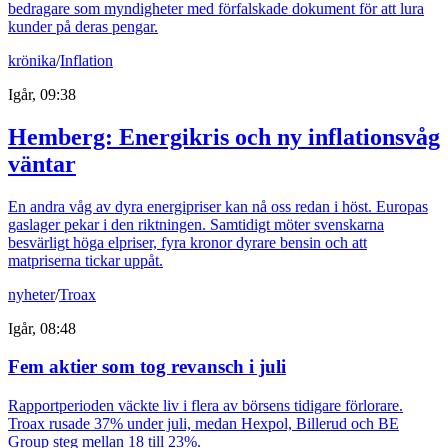
bedragare som myndigheter med förfalskade dokument för att lura
kunder på deras pengar.
krönika
/
Inflation
Igår, 09:38
Hemberg: Energikris och ny inflationsvåg
väntar
En andra våg av dyra energipriser kan nå oss redan i höst. Europas
gaslager pekar i den riktningen. Samtidigt möter svenskarna
besvärligt höga elpriser, fyra kronor dyrare bensin och att
matpriserna tickar uppåt.
nyheter
/
Troax
Igår, 08:48
Fem aktier som tog revansch i juli
Rapportperioden väckte liv i flera av börsens tidigare förlorare.
Troax rusade 37% under juli, medan Hexpol, Billerud och BE
Group steg mellan 18 till 23%.