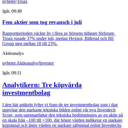
nyheter
/
Troax
Igår, 08:48
Fem aktier som tog revansch i juli
Rapportperioden väckte liv i flera av börsens tidigare förlorare.
Troax rusade 37% under juli, medan Hexpol, Billerud och BE
Group steg mellan 18 till 23%.
Aktieanalys
nyheter
,
Aktieanalys
/
Investor
Igår, 08:11
Analytikern: Tre köpvärda
investmentbolag
I den här artikeln lyfter vi fram de tre investmentbolag som i dag
uppvisar den starkaste tekniska bilden enligt vår nya Investtech
Score, som sammanfattar den tekniska bedömningen av en aktie på
en skala från –100 till +100, där högre värden indikerar en starkare
köpsignal och lägre värden en starkare säljsignal enligt Investtechs