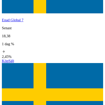
Enad Global 7
Senast
18,38
1 dag %
2,45%
Köp
Sälj