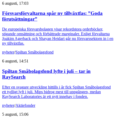
6 augusti, 17:03
Försvarsförvaltarna spår ny tillväxtfas: ”Goda
förutsättningar”
De europeiska försvarsbolagen visar rekordstora orderböcker,
stigande omsättning och förbättrade marginaler. Enligt förvaltarna
Joakim Agerback och Shayan Heidari går nu försvarssektorn in i en
ny tillväxtfas.
nyheter
/
Spiltan Småbolagsfond
6 augusti, 14:51
Spiltan Småbolagsfond lyfte i juli – tar in
RaySearch
Efter en svagare utveckling hittills i år fick Spiltan Småbolagsfond
ett tydligt lyft i juli. Mips bidrog mest till uppgången, medan
RaySearch Laboratories är ett nytt innehav i fonden.
nyheter
/
Aktiefonder
5 augusti, 15:06