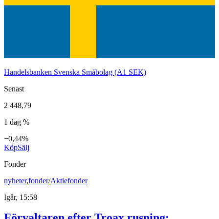
Handelsbanken Svenska Småbolag (A1 SEK)
Senast
2 448,79
1 dag %
−0,44%
Köp
Sälj
Fonder
nyheter
,
fonder
/
Aktiefonder
Igår, 15:58
Förvaltaren efter Troax rusning: