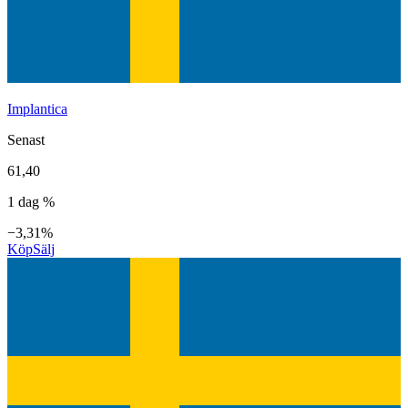
Implantica
Senast
61,40
1 dag %
−3,31%
Köp
Sälj