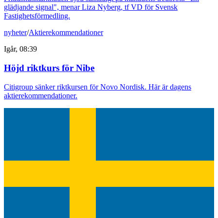
glädjande signal", menar Liza Nyberg, tf VD för Svensk
Fastighetsförmedling.
nyheter
/
Aktierekommendationer
Igår, 08:39
Höjd riktkurs för Nibe
Citigroup sänker riktkursen för Novo Nordisk. Här är dagens
aktierekommendationer.