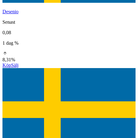
Desenio
Senast
0,08
1 dag %
8,31%
Köp
Sälj