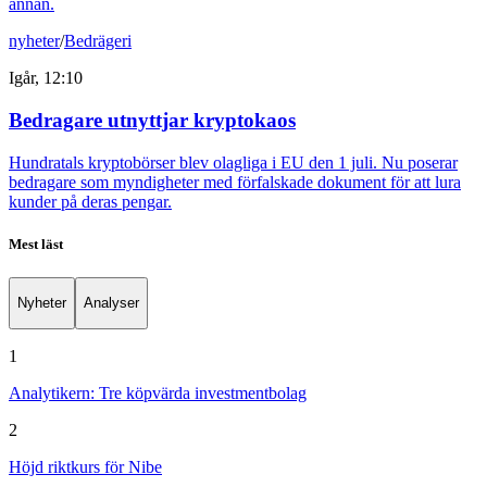
annan.
nyheter
/
Bedrägeri
Igår, 12:10
Bedragare utnyttjar kryptokaos
Hundratals kryptobörser blev olagliga i EU den 1 juli. Nu poserar
bedragare som myndigheter med förfalskade dokument för att lura
kunder på deras pengar.
Mest läst
Nyheter
Analyser
1
Analytikern: Tre köpvärda investmentbolag
2
Höjd riktkurs för Nibe