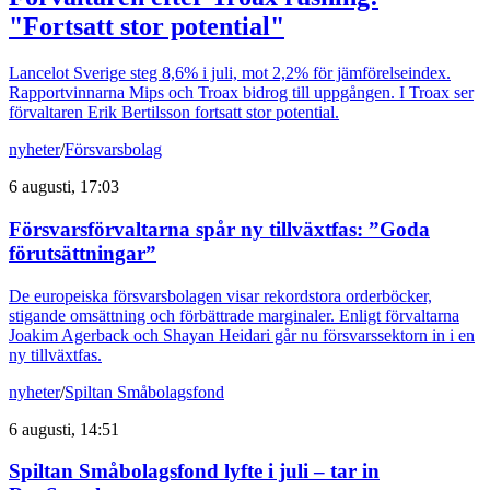
"Fortsatt stor potential"
Lancelot Sverige steg 8,6% i juli, mot 2,2% för jämförelseindex.
Rapportvinnarna Mips och Troax bidrog till uppgången. I Troax ser
förvaltaren Erik Bertilsson fortsatt stor potential.
nyheter
/
Försvarsbolag
6 augusti, 17:03
Försvarsförvaltarna spår ny tillväxtfas: ”Goda
förutsättningar”
De europeiska försvarsbolagen visar rekordstora orderböcker,
stigande omsättning och förbättrade marginaler. Enligt förvaltarna
Joakim Agerback och Shayan Heidari går nu försvarssektorn in i en
ny tillväxtfas.
nyheter
/
Spiltan Småbolagsfond
6 augusti, 14:51
Spiltan Småbolagsfond lyfte i juli – tar in