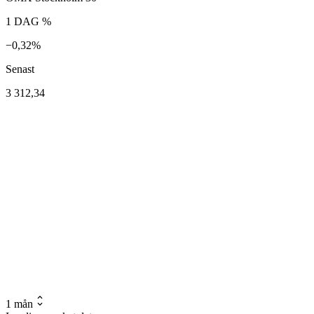
1 DAG %
−0,32%
Senast
3 312,34
1 mån