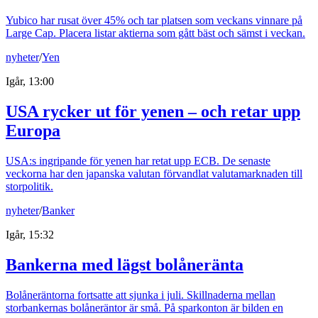
Yubico har rusat över 45% och tar platsen som veckans vinnare på
Large Cap. Placera listar aktierna som gått bäst och sämst i veckan.
nyheter
/
Yen
Igår, 13:00
USA rycker ut för yenen – och retar upp
Europa
USA:s ingripande för yenen har retat upp ECB. De senaste
veckorna har den japanska valutan förvandlat valutamarknaden till
storpolitik.
nyheter
/
Banker
Igår, 15:32
Bankerna med lägst bolåneränta
Bolåneräntorna fortsatte att sjunka i juli. Skillnaderna mellan
storbankernas bolåneräntor är små. På sparkonton är bilden en