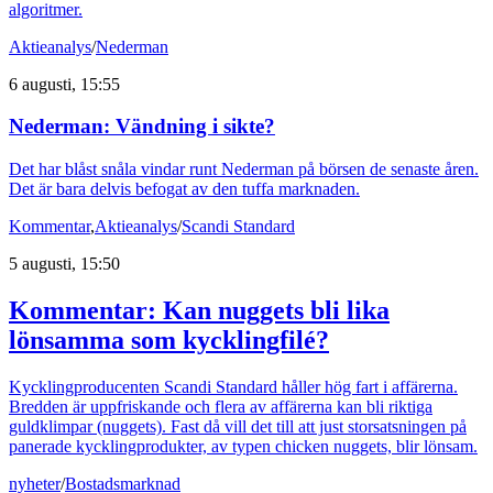
algoritmer.
Aktieanalys
/
Nederman
6 augusti, 15:55
Nederman: Vändning i sikte?
Det har blåst snåla vindar runt Nederman på börsen de senaste åren.
Det är bara delvis befogat av den tuffa marknaden.
Kommentar
,
Aktieanalys
/
Scandi Standard
5 augusti, 15:50
Kommentar: Kan nuggets bli lika
lönsamma som kycklingfilé?
Kycklingproducenten Scandi Standard håller hög fart i affärerna.
Bredden är uppfriskande och flera av affärerna kan bli riktiga
guldklimpar (nuggets). Fast då vill det till att just storsatsningen på
panerade kycklingprodukter, av typen chicken nuggets, blir lönsam.
nyheter
/
Bostadsmarknad