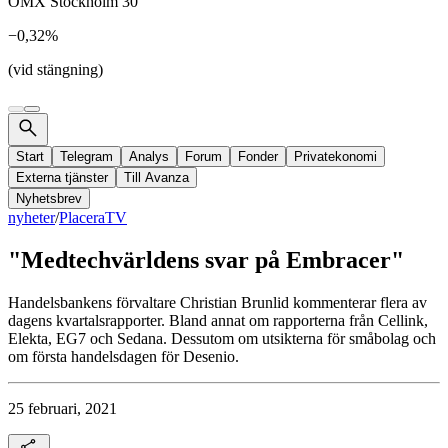
OMX Stockholm 30
−0,32%
(vid stängning)
Start
Telegram
Analys
Forum
Fonder
Privatekonomi
Externa tjänster
Till Avanza
Nyhetsbrev
nyheter
/
PlaceraTV
"Medtechvärldens svar på Embracer"
Handelsbankens förvaltare Christian Brunlid kommenterar flera av
dagens kvartalsrapporter. Bland annat om rapporterna från Cellink,
Elekta, EG7 och Sedana. Dessutom om utsikterna för småbolag och
om första handelsdagen för Desenio.
25 februari, 2021