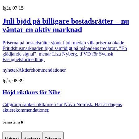
Igår, 07:15
Juli bjöd på billigare bostadsrätter – nu
väntar en aktiv marknad
Priserna på bostadsrätter sjönk i juli medan villapriserna ökade.
Fritidshusmarknaden bjöd samtidigt på månadens tredbrott. "En
glädjande signal", menar Liza Nyberg, tf VD för Svensk
Fastighetsförmedling.
nyheter
/
Aktierekommendationer
Igår, 08:39
Höjd riktkurs för Nibe
Citigroup sänker riktkursen för Novo Nordisk. Här är dagens
aktierekommendationer.
Senaste nytt