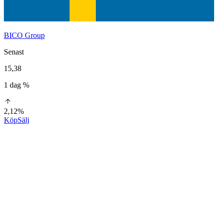
BICO Group
Senast
15,38
1 dag %
2,12%
Köp
Sälj