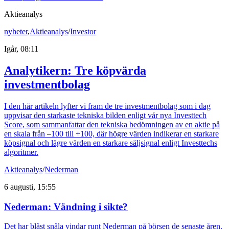
Aktieanalys
nyheter
,
Aktieanalys
/
Investor
Igår, 08:11
Analytikern: Tre köpvärda
investmentbolag
I den här artikeln lyfter vi fram de tre investmentbolag som i dag
uppvisar den starkaste tekniska bilden enligt vår nya Investtech
Score, som sammanfattar den tekniska bedömningen av en aktie på
en skala från –100 till +100, där högre värden indikerar en starkare
köpsignal och lägre värden en starkare säljsignal enligt Investtechs
algoritmer.
Aktieanalys
/
Nederman
6 augusti, 15:55
Nederman: Vändning i sikte?
Det har blåst snåla vindar runt Nederman på börsen de senaste åren.