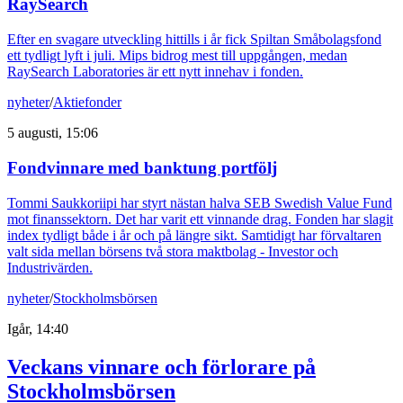
RaySearch
Efter en svagare utveckling hittills i år fick Spiltan Småbolagsfond
ett tydligt lyft i juli. Mips bidrog mest till uppgången, medan
RaySearch Laboratories är ett nytt innehav i fonden.
nyheter
/
Aktiefonder
5 augusti, 15:06
Fondvinnare med banktung portfölj
Tommi Saukkoriipi har styrt nästan halva SEB Swedish Value Fund
mot finanssektorn. Det har varit ett vinnande drag. Fonden har slagit
index tydligt både i år och på längre sikt. Samtidigt har förvaltaren
valt sida mellan börsens två stora maktbolag - Investor och
Industrivärden.
nyheter
/
Stockholmsbörsen
Igår, 14:40
Veckans vinnare och förlorare på
Stockholmsbörsen