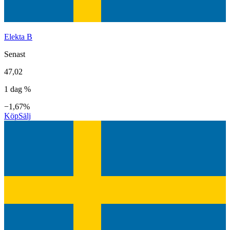
Elekta B
Senast
47,02
1 dag %
−1,67%
Köp
Sälj