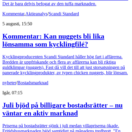
Det är bara delvis befogat av den tuffa marknaden.
Kommentar
,
Aktieanalys
/
Scandi Standard
5 augusti, 15:50
Kommentar: Kan nuggets bli lika
lönsamma som kycklingfilé?
Kycklingproducenten Scandi Standard håller hög fart i affärerna.
Bredden är uppfriskande och flera av affärerna kan bli riktiga
guldklimpar (nuggets). Fast då vill det till att just storsatsningen på
panerade kycklingprodukter, av typen chicken nuggets, blir lönsam.
nyheter
/
Bostadsmarknad
Igår, 07:15
Juli bjöd på billigare bostadsrätter – nu
väntar en aktiv marknad
Priserna på bostadsrätter sjönk i juli medan villapriserna ökade.
Fritidshusmarknaden bjöd samtidigt på månadens tredbrott. "En