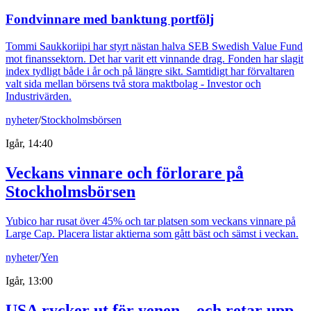
Fondvinnare med banktung portfölj
Tommi Saukkoriipi har styrt nästan halva SEB Swedish Value Fund
mot finanssektorn. Det har varit ett vinnande drag. Fonden har slagit
index tydligt både i år och på längre sikt. Samtidigt har förvaltaren
valt sida mellan börsens två stora maktbolag - Investor och
Industrivärden.
nyheter
/
Stockholmsbörsen
Igår, 14:40
Veckans vinnare och förlorare på
Stockholmsbörsen
Yubico har rusat över 45% och tar platsen som veckans vinnare på
Large Cap. Placera listar aktierna som gått bäst och sämst i veckan.
nyheter
/
Yen
Igår, 13:00
USA rycker ut för yenen – och retar upp