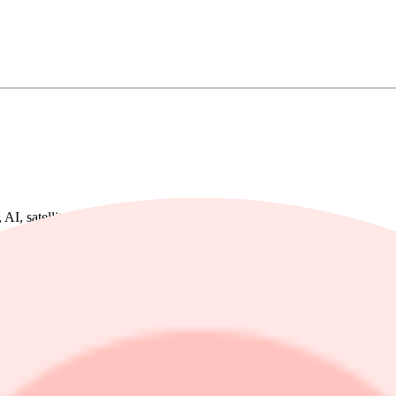
 AI, satelliter och cyberförsvar runt om i Europa.
 stigande statsskulder när Nato-länderna ökar försvarsutgifterna mot må
rmanenta ökningen av de offentliga utgifterna sedan oljekriserna på 197
inflation, mer än dubbelt så mycket som de nivåer vi vant oss vid att spen