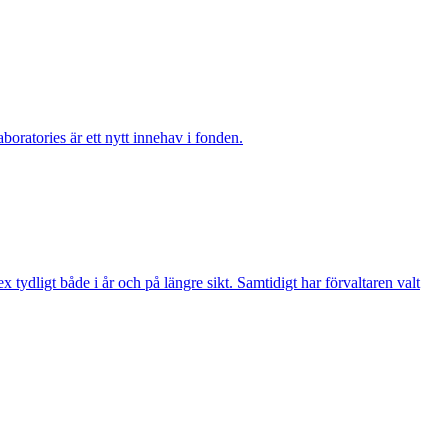
boratories är ett nytt innehav i fonden.
ydligt både i år och på längre sikt. Samtidigt har förvaltaren valt