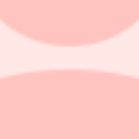
 AI, satelliter och cyberförsvar runt om i Europa.
 stigande statsskulder när Nato-länderna ökar försvarsutgifterna mot må
rmanenta ökningen av de offentliga utgifterna sedan oljekriserna på 197
inflation, mer än dubbelt så mycket som de nivåer vi vant oss vid att spen