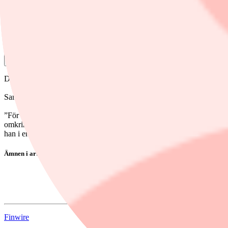
18 maj, 11:05
Dela
Det framgår i en analys där han pekar på ökade investeringar i försvar,
Samtidigt varnar han för högre inflation, större budgetunderskott och
”För många europeiska länder kommer detta att innebära den största pe
omkring 150 miljarder danska kronor årligen. Det är, även justerat för 
han i en kommentar.
Ämnen i artikeln
Artificiell intelligens
Försvarsindustri
Finwire