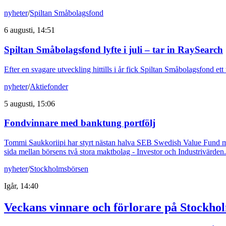
nyheter
/
Spiltan Småbolagsfond
6 augusti, 14:51
Spiltan Småbolagsfond lyfte i juli – tar in RaySearch
Efter en svagare utveckling hittills i år fick Spiltan Småbolagsfond et
nyheter
/
Aktiefonder
5 augusti, 15:06
Fondvinnare med banktung portfölj
Tommi Saukkoriipi har styrt nästan halva SEB Swedish Value Fund mot f
sida mellan börsens två stora maktbolag - Investor och Industrivärden.
nyheter
/
Stockholmsbörsen
Igår, 14:40
Veckans vinnare och förlorare på Stockho