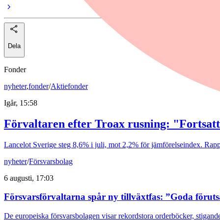
Dela
Fonder
nyheter
,
fonder
/
Aktiefonder
Igår, 15:58
Förvaltaren efter Troax rusning: "Fortsatt
Lancelot Sverige steg 8,6% i juli, mot 2,2% för jämförelseindex. Rappo
nyheter
/
Försvarsbolag
6 augusti, 17:03
Försvarsförvaltarna spår ny tillväxtfas: ”Goda förut
De europeiska försvarsbolagen visar rekordstora orderböcker, stigande