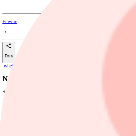
Försvarsindustri
Finwire
Dela
nyheter
/
Artificiell intelligens
Nordea: Europeisk upprustning kan lyfta t
Storbanken Nordeas danska chefsekonom Helge Pedersen bedömer att 
Foto: Jonas Ekströmer/TT
Finwire