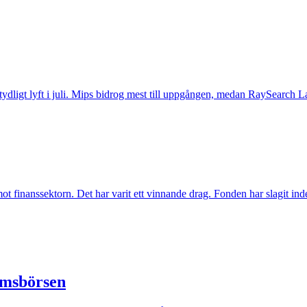
t tydligt lyft i juli. Mips bidrog mest till uppgången, medan RaySearch La
inanssektorn. Det har varit ett vinnande drag. Fonden har slagit index t
lmsbörsen