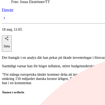
Foto: Jonas Ekströmer/TT
Finwire
18 maj, 11:05
Dela
Det framgår i en analys där han pekar på ökade investeringar i försvar,
Samtidigt varnar han för högre inflation, större budgetunderskott och
”För många europeiska länder kommer detta att innebära den största pe
omkring 150 miljarder danska kronor årligen. Det är, även justerat för 
han i en kommentar.
Ämnen i artikeln
Artificiell intelligens