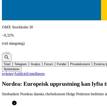
OMX Stockholm 30
−0,32%
(vid stängning)
Start
Telegram
Analys
Forum
Fonder
Privatekonomi
Externa t
Nyhetsbrev
nyheter
/
Artificiell intelligens
Nordea: Europeisk upprustning kan lyfta t
Storbanken Nordeas danska chefsekonom Helge Pedersen bedömer att 