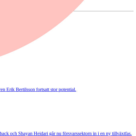
 Erik Bertilsson fortsatt stor potential.
ack och Shayan Heidari går nu försvarssektorn in i en ny tillväxtfas.