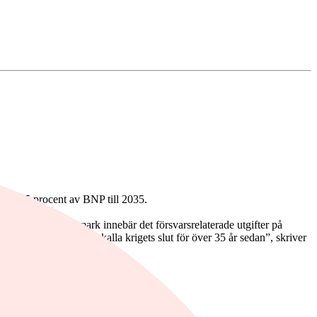
let om 5 procent av BNP till 2035.
0-talet. För Danmark innebär det försvarsrelaterade utgifter på
dera på försvar efter kalla krigets slut för över 35 år sedan”, skriver