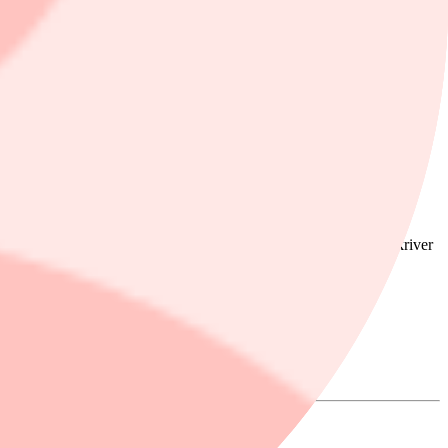
let om 5 procent av BNP till 2035.
0-talet. För Danmark innebär det försvarsrelaterade utgifter på
dera på försvar efter kalla krigets slut för över 35 år sedan”, skriver