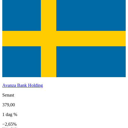
Avanza Bank Holding
Senast
379,00
1 dag %
−2,65%