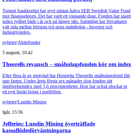
Tommi Saukkoriipi har styrt nästan halva SEB Swedish Value Fund
mot finanssektorn. Det har varit ett vinnande drag. Fonden har slagit
index tydligt både i år och på längre sikt. Samtidigt har förvaltaren
valt sida mellan börsens två stora maktbolag - Investor och
Industrivärden.
nyheter
/
Aktiefonder
5 augusti, 10:42
Theorells revansch – småbolagsfonden kör om index
Efter flera år av motvind har Henrietta Theorells småbolagsfond fått
upp farten. Under årets första sex månader slog fonden sitt
jämförelseindex med 5,6 procentenheter. Hon har också plockat in
ett nytt finskt bolag i portföljen.
nyheter
/
Lundin Mining
Igår, 15:36
Jefferies: Lundin Mining överträffade
kassaflödesförväntningarna