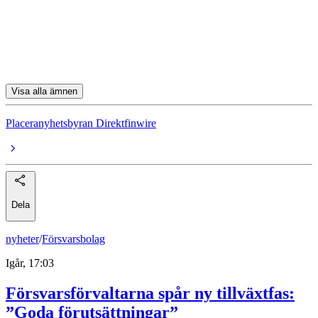
Avanza
Truecaller
Betsson
Visa alla ämnen
Placeranyhetsbyran Direktfinwire
Dela
nyheter
/
Försvarsbolag
Igår, 17:03
Försvarsförvaltarna spår ny tillväxtfas:
”Goda förutsättningar”