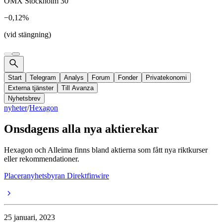
OMX Stockholm 30
−0,12%
(vid stängning)
Start
Telegram
Analys
Forum
Fonder
Privatekonomi
Externa tjänster
Till Avanza
Nyhetsbrev
nyheter
/
Hexagon
Onsdagens alla nya aktierekar
Hexagon och Alleima finns bland aktierna som fått nya riktkurser
eller rekommendationer.
Placeranyhetsbyran Direktfinwire
25 januari, 2023