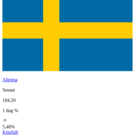
Alleima
Senast
104,50
1 dag %
5,40%
Köp
Sälj