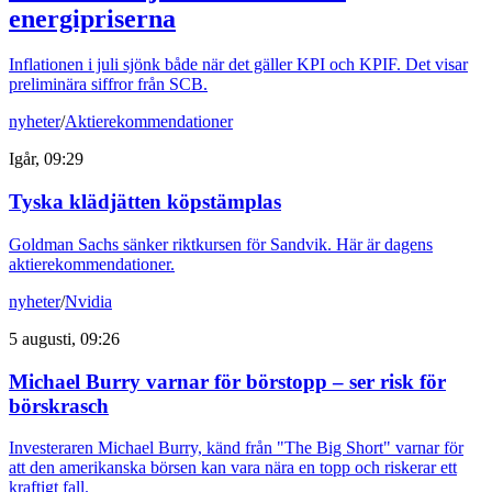
energipriserna
Inflationen i juli sjönk både när det gäller KPI och KPIF. Det visar
preliminära siffror från SCB.
nyheter
/
Aktierekommendationer
Igår, 09:29
Tyska klädjätten köpstämplas
Goldman Sachs sänker riktkursen för Sandvik. Här är dagens
aktierekommendationer.
nyheter
/
Nvidia
5 augusti, 09:26
Michael Burry varnar för börstopp – ser risk för
börskrasch
Investeraren Michael Burry, känd från "The Big Short" varnar för
att den amerikanska börsen kan vara nära en topp och riskerar ett
kraftigt fall.