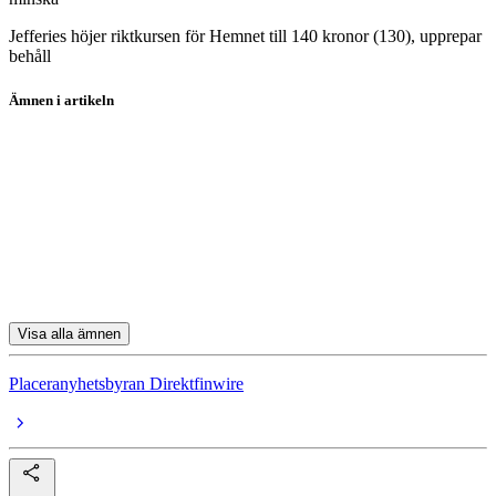
Jefferies höjer riktkursen för Hemnet till 140 kronor (130), upprepar
behåll
Ämnen i artikeln
Hexagon
Alleima
Avanza
Truecaller
Betsson
Visa alla ämnen
Placeranyhetsbyran Direktfinwire