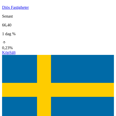
Diös Fastigheter
Senast
66,40
1 dag %
0,23%
Köp
Sälj