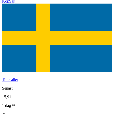
Köp
Sälj
Truecaller
Senast
15,91
1 dag %