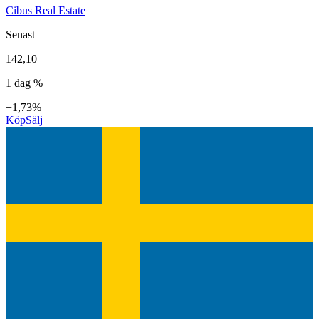
Cibus Real Estate
Senast
142,10
1 dag %
−1,73%
Köp
Sälj