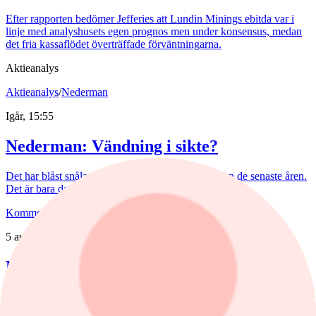
Efter rapporten bedömer Jefferies att Lundin Minings ebitda var i
linje med analyshusets egen prognos men under konsensus, medan
det fria kassaflödet överträffade förväntningarna.
Aktieanalys
Aktieanalys
/
Nederman
Igår, 15:55
Nederman: Vändning i sikte?
Det har blåst snåla vindar runt Nederman på börsen de senaste åren.
Det är bara delvis befogat av den tuffa marknaden.
Kommentar
,
Aktieanalys
/
Scandi Standard
5 augusti, 15:50
Kommentar: Kan nuggets bli lika
lönsamma som kycklingfilé?
Kycklingproducenten Scandi Standard håller hög fart i affärerna.