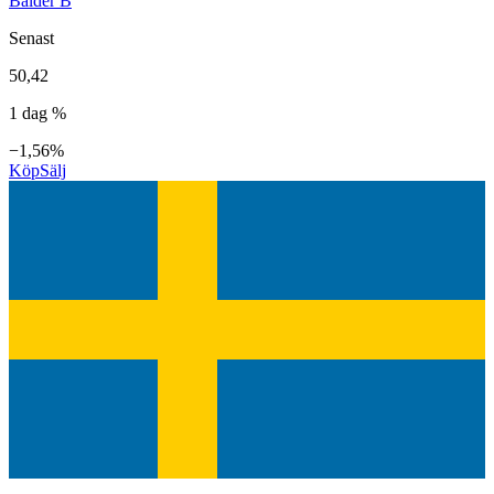
Balder B
Senast
50,42
1 dag %
−1,56%
Köp
Sälj