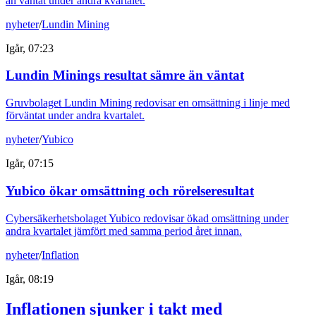
än väntat under andra kvartalet.
nyheter
/
Lundin Mining
Igår, 07:23
Lundin Minings resultat sämre än väntat
Gruvbolaget Lundin Mining redovisar en omsättning i linje med
förväntat under andra kvartalet.
nyheter
/
Yubico
Igår, 07:15
Yubico ökar omsättning och rörelseresultat
Cybersäkerhetsbolaget Yubico redovisar ökad omsättning under
andra kvartalet jämfört med samma period året innan.
nyheter
/
Inflation
Igår, 08:19
Inflationen sjunker i takt med