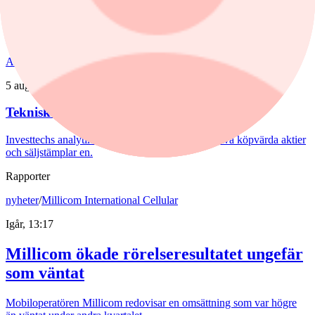
Bredden är uppfriskande och flera av affärerna kan bli riktiga
guldklimpar (nuggets). Fast då vill det till att just storsatsningen på
panerade kycklingprodukter, av typen chicken nuggets, blir lönsam.
Aktieanalys
/
teknisk-analys
5 augusti, 09:21
Teknisk analys: Köp storbanken
Investtechs analytiker David Östblad lyfter fram två köpvärda aktier
och säljstämplar en.
Rapporter
nyheter
/
Millicom International Cellular
Igår, 13:17
Millicom ökade rörelseresultatet ungefär
som väntat
Mobiloperatören Millicom redovisar en omsättning som var högre