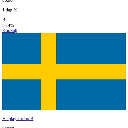
85,90
1 dag %
5,14%
Köp
Sälj
Viaplay Group B