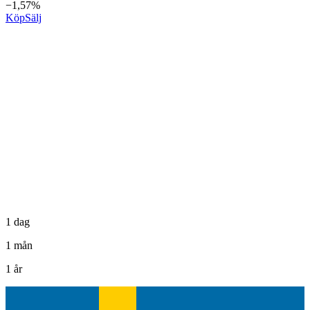
−1,57%
Köp
Sälj
1 dag
1 mån
1 år