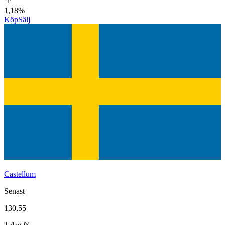
1,18%
Köp
Sälj
Castellum
Senast
130,55