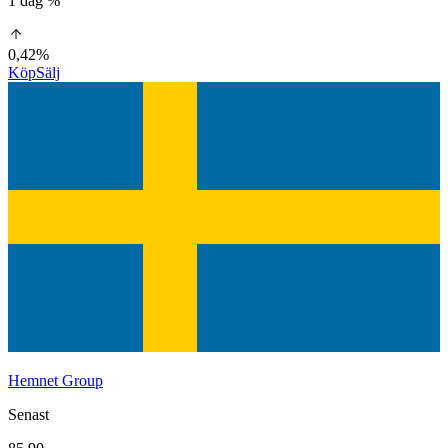
1 dag %
0,42%
Köp
Sälj
Hemnet Group
Senast