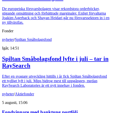
De europeiska försvarsbolagen visar rekordstora orderböcker,
stigande omsättning och förbättrade marginaler. Enligt förvaltarna
Joakim Agerback och Shayan Heidari går nu försvarssektorn in i en
ny tillväxtfas.
Fonder
nyheter
/
Spiltan Småbolagsfond
Igår, 14:51
Spiltan Småbolagsfond lyfte i juli – tar in
RaySearch
Efter en svagare utveckling hittills i år fick Spiltan Småbolagsfond
ett tydligt lyft i juli. Mips bidrog mest till uppgången, medan
RaySearch Laboratories är ett nytt innehav i fonden.
nyheter
/
Aktiefonder
5 augusti, 15:06
Fondvinnare med banktung portfölj