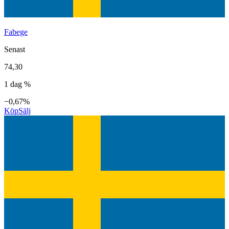
Fabege
Senast
74,30
1 dag %
−0,67%
Köp
Sälj