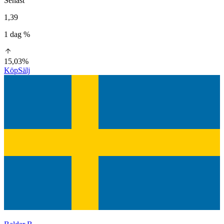
Senast
1,39
1 dag %
15,03%
Köp
Sälj