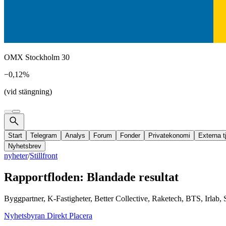
OMX Stockholm 30
−0,12%
(vid stängning)
Start
Telegram
Analys
Forum
Fonder
Privatekonomi
Externa t
Nyhetsbrev
nyheter
/
Stillfront
Rapportfloden: Blandade resultat
Byggpartner, K-Fastigheter, Better Collective, Raketech, BTS, Irlab, 
Nyhetsbyran Direkt Placera