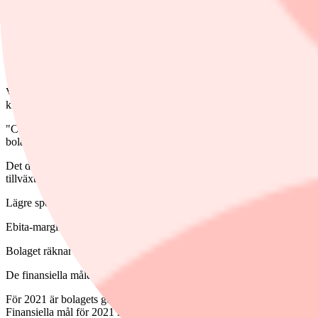
Dessa uppdrag innebär att bolaget tar marknadsandelar inom vård- och o
Under det tredje kvartalet ökade Byggpartners orderingång till 764 (5
Fastighetsbolaget K-Fastigheters hyresintäkter uppgick till 51,0 miljone
Värdeförändringar på förvaltningsfastigheter summerade till 108 miljon
kronor (64,0).
"Covid-19-pandemin har fortsatt inte haft någon väsentlig effekt på K-
bolaget i sin delårsrapport.
Det danska affiliatebolaget Better Collective redovisar ett justerat ebi
tillväxten var -3 procent.
Lägre sportbettingmarginal drog ned intäkterna under kvartalet med om
Ebita-marginalen, exklusive extraordinära poster, ökade till 44 procent t
Bolaget räknar med att återhämtningen och tillväxten som sågs i oktobe
De finansiella målen för 2020 kvarstår. Målen är en total intäktstillvä
För 2021 är bolagets generella förväntningar att situationen normalis
Finansiella mål för 2021 kommer att lämnas i samband med bokslutsra