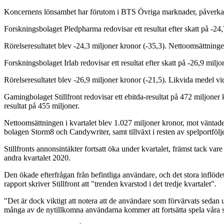
Koncernens lönsamhet har förutom i BTS Övriga marknader, påverkats n
Forskningsbolaget Pledpharma redovisar ett resultat efter skatt på -24,7
Rörelseresultatet blev -24,3 miljoner kronor (-35,3). Nettoomsättningen
Forskningsbolaget Irlab redovisar ett resultat efter skatt på -26,9 miljo
Rörelseresultatet blev -26,9 miljoner kronor (-21,5). Likvida medel v
Gamingbolaget Stillfront redovisar ett ebitda-resultat på 472 miljoner 
resultat på 455 miljoner.
Nettoomsättningen i kvartalet blev 1.027 miljoner kronor, mot väntade 1
bolagen Storm8 och Candywriter, samt tillväxt i resten av spelportfölj
Stillfronts annonsintäkter fortsatt öka under kvartalet, främst tack va
andra kvartalet 2020.
Den ökade efterfrågan från befintliga användare, och det stora inflöde
rapport skriver Stillfront att "trenden kvarstod i det tredje kvartalet".
"Det är dock viktigt att notera att de användare som förvärvats seda
många av de nytillkomna användarna kommer att fortsätta spela våra sp