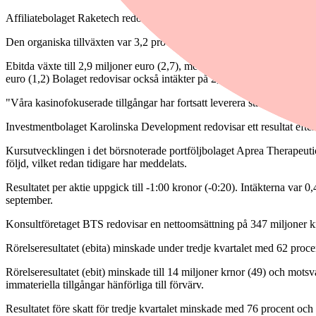
Affiliatebolaget Raketech redovisar omsättningen 7,4 miljoner euro (6
Den organiska tillväxten var 3,2 procent (-17,9). Antalet nya insätta
Ebitda växte till 2,9 miljoner euro (2,7), med en marginal på 39,8 pro
euro (1,2) Bolaget redovisar också intäkter på 2,6 miljoner euro för o
"Våra kasinofokuserade tillgångar har fortsatt leverera starka resultat
Investmentbolaget Karolinska Development redovisar ett resultat efter s
Kursutvecklingen i det börsnoterade portföljbolaget Aprea Therapeuti
följd, vilket redan tidigare har meddelats.
Resultatet per aktie uppgick till -1:00 kronor (-0:20). Intäkterna var
september.
Konsultföretaget BTS redovisar en nettoomsättning på 347 miljoner kr
Rörelseresultatet (ebita) minskade under tredje kvartalet med 62 proce
Rörelseresultatet (ebit) minskade till 14 miljoner krnor (49) och motsv
immateriella tillgångar hänförliga till förvärv.
Resultatet före skatt för tredje kvartalet minskade med 76 procent och 