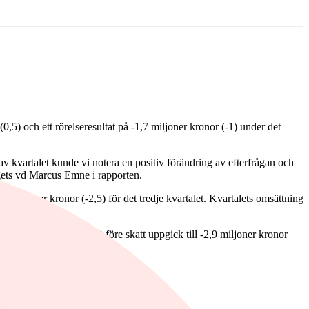
,5) och ett rörelseresultat på -1,7 miljoner kronor (-1) under det
av kvartalet kunde vi notera en positiv förändring av efterfrågan och
lagets vd Marcus Emne i rapporten.
 miljoner kronor (-2,5) för det tredje kvartalet. Kvartalets omsättning
rsrapporten. Resultatet före skatt uppgick till -2,9 miljoner kronor
ets slut.
k i rapporten.