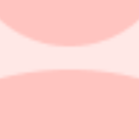
msorg samt skola, vilket är kategorier som bolaget vill fokusera på, he
39) miljoner kronor och orderstocken vid periodens utgång uppgick till 
r kronor i det tredje kvartalet (40,5). Förvaltningsresultatet uppgick til
er kronor (73,4), medan värdeförändringar på derivat redovisades till -2,
Fastigheters verksamhet, resultat eller finansiell ställning under period
ta-resultat på 8,0 miljoner euro för det tredje kvartalet 2020 (6,8). Net
kring 2 miljoner euro, jämfört med det historiska genomsnittet, uppger
ill följd av att kostnadsnivån fortfarande kunde hållas relativt låg, enli
r fortsätter under återstoden av året.
xt på över 30 procent, varav över 10 procent ska vara organisk tillväxt.
eras för större sportevenemang. Dessutom väntas flera större evenemang 
pporten för 2020, heter det i niomånadersrapporten.