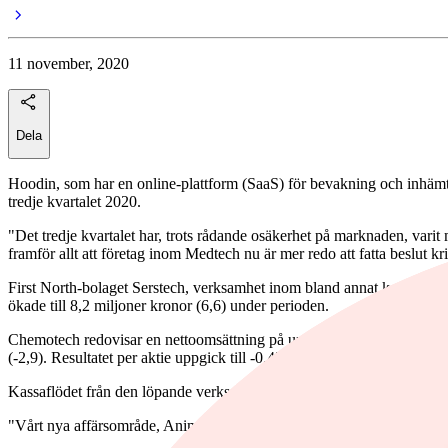
11 november, 2020
Dela
Hoodin, som har en online-plattform (SaaS) för bevakning och inhämtnin
tredje kvartalet 2020.
"Det tredje kvartalet har, trots rådande osäkerhet på marknaden, varit
framför allt att företag inom Medtech nu är mer redo att fatta beslut k
First North-bolaget Serstech, verksamhet inom bland annat kemisk ident
ökade till 8,2 miljoner kronor (6,6) under perioden.
Chemotech redovisar en nettoomsättning på under 0,1 miljoner kronor i 
(-2,9). Resultatet per aktie uppgick till -0,47 kronor (-0,84).
Kassaflödet från den löpande verksamheten uppgick till -2,8 miljoner k
"Vårt nya affärsområde, Animal Care, har sedan lanseringen skapat stor