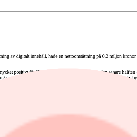
g av digitalt innehåll, hade en nettoomsättning på 0,2 miljon kronor (0
 mycket positivt för Hoodin i flera avseenden. Under den senare hälften 
ring verktyg för att effektivisera Post Market Surveillance", skriver bo
ifiering av sprängmedel och narkotika, redovisar ett nettoresultat på 2,1
tredje kvartalet 2020, i likhet med samma period i fjol, framgår av delå
ronor (-2,9) och orderboken uppgick till 0,5 miljoner kronor vid kvartal
t intresse och har redan börjat leverera intäkter", säger vd Mohan Fric