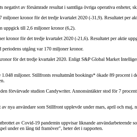
egativt av försämrade resultat i samtliga övriga operativa enheter, skr
 miljoner kronor för det tredje kvartalet 2020 (-31,9). Resultatet per akt
 uppgick till 2,6 miljoner kronor (6,2).
ner kronor för det tredje kvartalet 2020 (-21,6). Resultatet per aktie uppg
id periodens utgång var 170 miljoner kronor.
kronor för det tredje kvartalet 2020. Enligt S&P Global Market Intelligen
.048 miljoner. Stillfronts resultatmått bookings* ökade 89 procent i det
en.
re den förvärvade studion Candywriter. Annonsintäkter stod för 7 procent 
t av nya användare som Stillfront upplevde under mars, april och maj, n
n utbrottet av Covid-19 pandemin uppvisar liknande användarbeteende som
el under en lång tid framöver", heter det i rapporten.