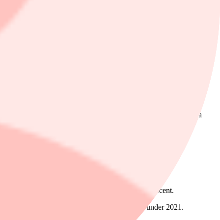
ter det i rapporten.
2.476 (1.954) miljoner kronor.
l 21,2 miljoner (16,5).
4 miljoner kronor (-13,4). Efter skatt blev resultatet 99,5 miljoner
en fram till och med avgivandet av denna delårsrapport", skriver
toomsättningen uppgick till 18,3 miljoner euro (17,1). Den organiska
 bolaget i rapporten.
gt Better Collective.
 Ebita-marginalen väntas fortfarande vara över 40 procent.
som ställdes in under 2020 i stället genomföras under 2021.