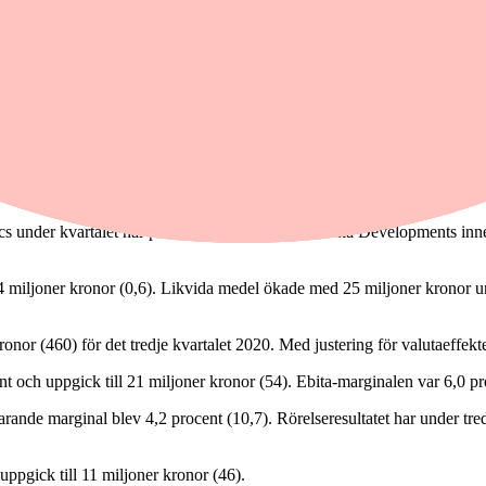
,0) i det tredje kvartalet 2020, framgår av delårsrapporten. Det motsva
nde kunder var 52.000 (27.000).
cent (45,5). Rörelsevinsten blev 1,5 miljoner euro (1,5) med en marginal
ktober 2020.
, men vår sportrelaterade verksamhet är fortsatt inte tillbaka på nivåer
katt på -169 miljoner kronor för det tredje kvartalet 2020 (-14,6).
cs under kvartalet har påverkat värdet av Karolinska Developments inn
 0,4 miljoner kronor (0,6). Likvida medel ökade med 25 miljoner kronor u
onor (460) för det tredje kvartalet 2020. Med justering för valutaeffe
nt och uppgick till 21 miljoner kronor (54). Ebita-marginalen var 6,0 pr
arande marginal blev 4,2 procent (10,7). Rörelseresultatet har under tre
uppgick till 11 miljoner kronor (46).