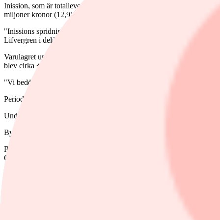
Inission, som är totalleverantör av elektroniska och mekaniska produkte
miljoner kronor (12,9).
"Inissions spridning inom olika kundsegment har påvisat stabilitet under
Lifvergren i delårsrapporten.
Varulagret under kvartalet minskade med 23 miljoner kronor och lever
blev cirka +1 procent.
"Vi bedömer att den organiska tillväxten är acceptabel med tanke på 
Periodens resultat blev 8,6 miljoner kronor (8,2), motsvarande 1:68 kr
Under kvartalet genomförde Inission en riktad nyemission, vilket tillf
Byggentreprenadföretag Byggpartner, listat på First North, hade en ne
Rörelseresultatet uppgick till 15,4 miljoner kronor (17,2) och rörelsema
Orderingången uppgick till 764 miljoner kronor (539) och orderstocke
Kassaflödet från den löpande verksamheten uppgick till 37,3 miljoner
Byggpartners orderingång är fortsatt stark när bolaget ser in i fjärde k
"Byggpartners entreprenadverksamhet växer stadigt med flera uppdrag s
ramavtal. Vi har även två projekt för Micasa Fastigheter som äger och