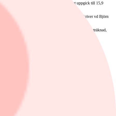
der det tredje kvartalet 2020. Ebita-resultatet uppgick till 15,9
ons historia både gällande omsättning och resultat", skriver vd Björn
oner kronor. Den organiska tillväxten, valutapåverkan borträknad,
n Lifvergren.
020.
 miljoner kronor (13) med ett resultat per aktie om 1:01 kronor (1:07).
je kvartalet.
 partnering för Gagnefs kommun, som omfattar tre skolprojekt i ett