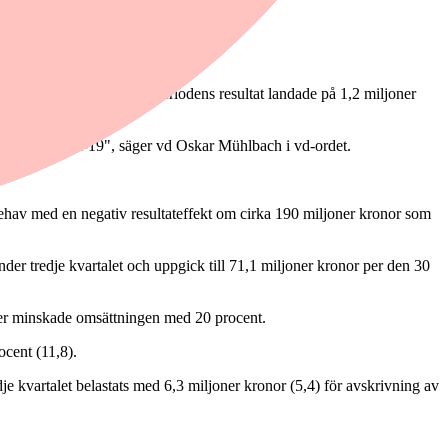
rar en ökning med 23,9 procent.
 på 19,8 procent (25,1). Periodens resultat landade på 1,2 miljoner
 som innan covid-19", säger vd Oskar Mühlbach i vd-ordet.
ehav med en negativ resultateffekt om cirka 190 miljoner kronor som
nder tredje kvartalet och uppgick till 71,1 miljoner kronor per den 30
kter minskade omsättningen med 20 procent.
ocent (11,8).
dje kvartalet belastats med 6,3 miljoner kronor (5,4) för avskrivning av