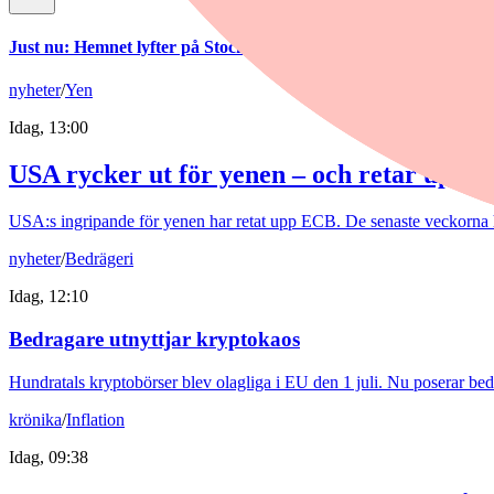
Just nu
:
Hemnet lyfter på Stockholmsbörsen
nyheter
/
Yen
Idag, 13:00
USA rycker ut för yenen – och retar upp 
USA:s ingripande för yenen har retat upp ECB. De senaste veckorna ha
nyheter
/
Bedrägeri
Idag, 12:10
Bedragare utnyttjar kryptokaos
Hundratals kryptobörser blev olagliga i EU den 1 juli. Nu poserar be
krönika
/
Inflation
Idag, 09:38