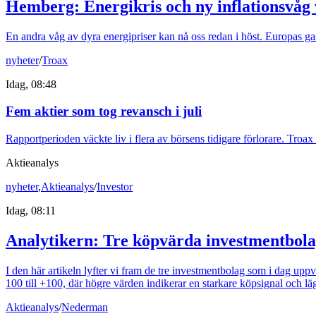
Hemberg: Energikris och ny inflationsvåg
En andra våg av dyra energipriser kan nå oss redan i höst. Europas gas
nyheter
/
Troax
Idag, 08:48
Fem aktier som tog revansch i juli
Rapportperioden väckte liv i flera av börsens tidigare förlorare. Tro
Aktieanalys
nyheter
,
Aktieanalys
/
Investor
Idag, 08:11
Analytikern: Tre köpvärda investmentbol
I den här artikeln lyfter vi fram de tre investmentbolag som i dag upp
100 till +100, där högre värden indikerar en starkare köpsignal och läg
Aktieanalys
/
Nederman