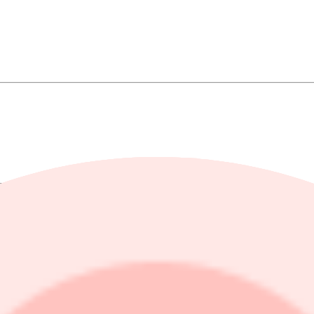
 hur många som tvingas sluta.
ga av de 1 000 konsulterna som har lämnat", säger finanschefen Fredrik
ing men ett klart högre resultat än väntat.