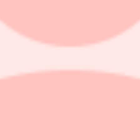
 hur många som tvingas sluta.
ga av de 1 000 konsulterna som har lämnat", säger finanschefen Fredrik
ing men ett klart högre resultat än väntat.