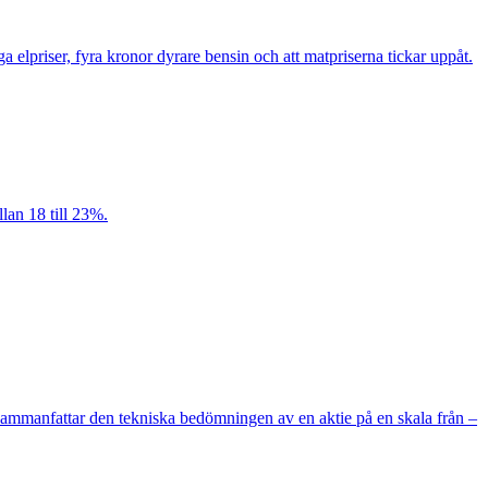
 elpriser, fyra kronor dyrare bensin och att matpriserna tickar uppåt.
lan 18 till 23%.
m sammanfattar den tekniska bedömningen av en aktie på en skala från –