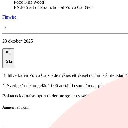
Foto: Kris Wood
EX30 Start of Production at Volvo Car Gent
Finwire
23 oktober, 2025
Dela
Biltillverkaren Volvo Cars lade i våras ett varsel och nu står det klart
"I Sverige är det ungefär 1 000 anställda som lämnar plus ganska mån
Bolagets kvartalsrapport under morgonen visade på en minskad omsättn
Ämnen i artikeln
Volvo Car