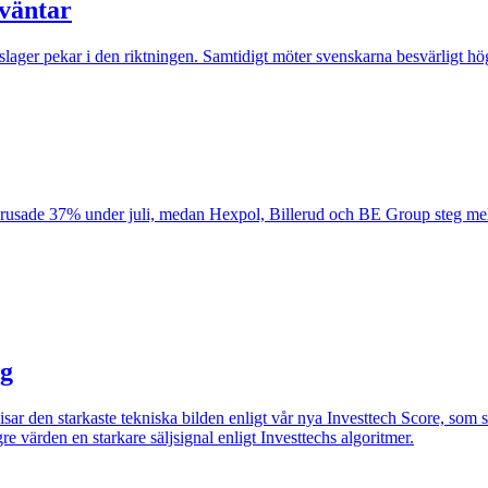
 väntar
lager pekar i den riktningen. Samtidigt möter svenskarna besvärligt höga
ax rusade 37% under juli, medan Hexpol, Billerud och BE Group steg mel
ag
visar den starkaste tekniska bilden enligt vår nya Investtech Score, so
re värden en starkare säljsignal enligt Investtechs algoritmer.