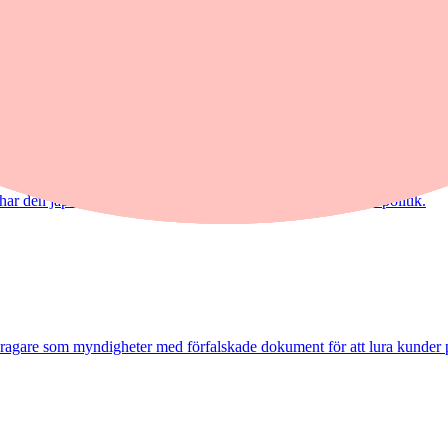
Europa
r den japanska valutan förvandlat valutamarknaden till storpolitik.
dragare som myndigheter med förfalskade dokument för att lura kunder 