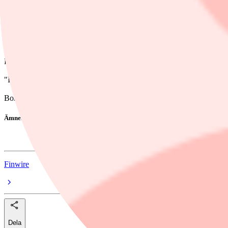
Dela
Biltillverkaren Volvo Cars lade i våras ett varsel och nu står det klart
"I Sverige är det ungefär 1 000 anställda som lämnar plus ganska mån
Bolagets kvartalsrapport under morgonen visade på en minskad omsättn
Ämnen i artikeln
Volvo Car
Finwire
Dela