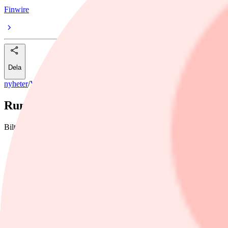
Finwire
Dela
nyheter
/
Volvo Car
Runt 1 000 anställda får lämna Volvo Cars 
Biltillverkaren Volvo Cars lade i våras ett varsel och nu står det klart
Foto: Kris Wood
EX30 Start of Production at Volvo Car Gent
Finwire
23 oktober, 2025