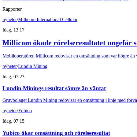
Rapporter
nyheter
/
Millicom International Cellular
Idag, 13:17
Millicom ökade rörelseresultatet ungefär 
Mobiloperatören Millicom redovisar en omsättning som var högre än v
nyheter
/
Lundin Mining
Idag, 07:23
Lundin Minings resultat sämre än väntat
Gruvbolaget Lundin Mining redovisar en omsättning i linje med förvän
nyheter
/
Yubico
Idag, 07:15
Yubico ökar omsättning och rörelseresultat