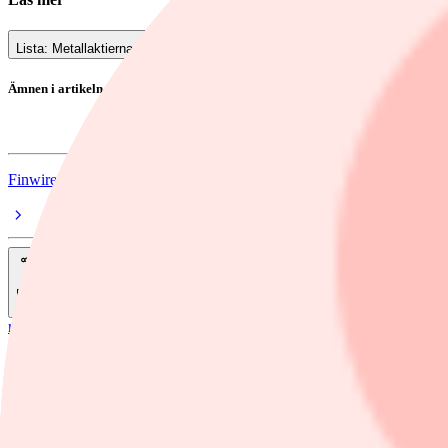
Lista: Metallaktierna som glimmar mest
Ämnen i artikeln
Ädelmetaller
Finwire
Dela
nyheter
/
Ädelmetaller
Silverpriset föll rejält på uteblivna USA-tu
Silverpriset föll som mest 7,3 procent på torsdagen efter att USA:s pre