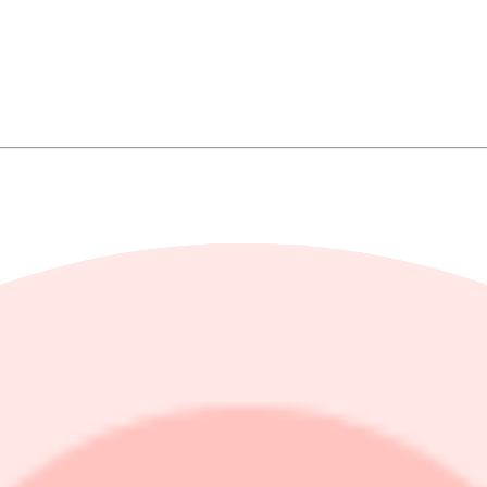
 att säkerställa tillräckliga leveranser av viktiga mineraler.
handelsdagarna, för att nå en ny rekordnivå på 93,75 dollar per uns. Men ef
dollar.