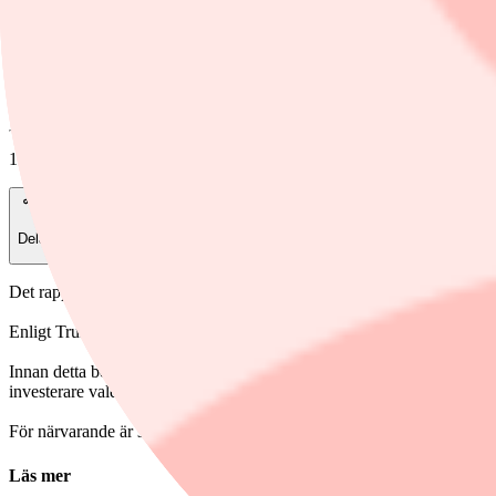
Foto: Alex Brandon /AP/TT
Finwire
15 januari, 08:43
Dela
Det rapporterar Bloomberg News.
Enligt Trump kommer det istället att förhandlas fram bilaterala avtal för
Innan detta besked hade priset stigit kraftigt under de fyra föregående 
investerare valde att ta hem vinsten. Även guldet backade.
För närvarande är spotpriset på silver ned runt 3,5 procent till runt 90 
Läs mer