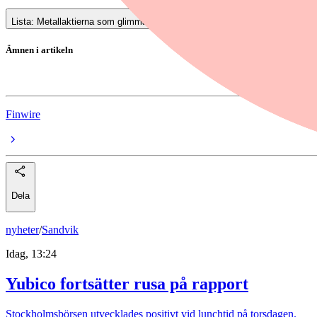
Lista: Metallaktierna som glimmar mest
Ämnen i artikeln
Ädelmetaller
Finwire
Dela
nyheter
/
Sandvik
Idag, 13:24
Yubico fortsätter rusa på rapport
Stockholmsbörsen utvecklades positivt vid lunchtid på torsdagen.