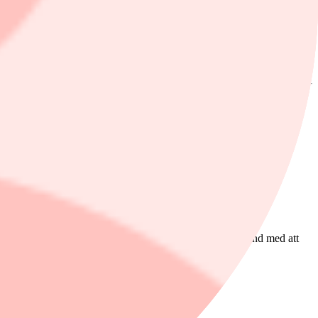
ter att tullarna inte realiserats föll priset rejält i samband med att