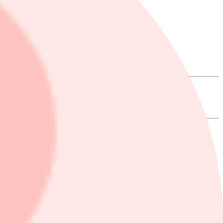
aler.