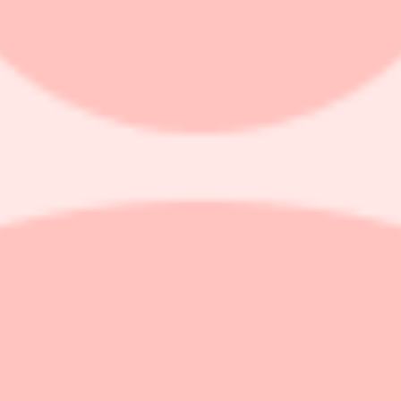
 att säkerställa tillräckliga leveranser av viktiga mineraler.
handelsdagarna, för att nå en ny rekordnivå på 93,75 dollar per uns. Men ef
dollar.