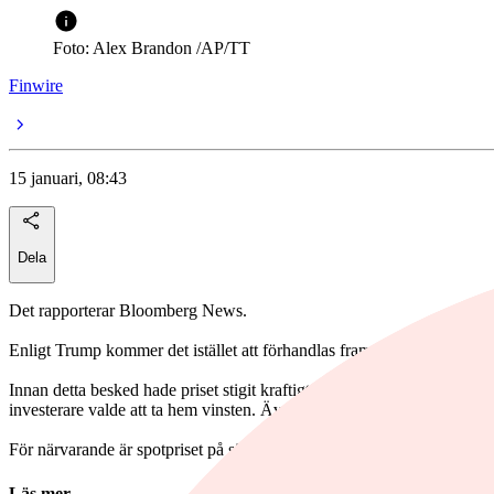
Foto: Alex Brandon /AP/TT
Finwire
15 januari, 08:43
Dela
Det rapporterar Bloomberg News.
Enligt Trump kommer det istället att förhandlas fram bilaterala avtal för
Innan detta besked hade priset stigit kraftigt under de fyra föregående 
investerare valde att ta hem vinsten. Även guldet backade.
För närvarande är spotpriset på silver ned runt 3,5 procent till runt 90 
Läs mer