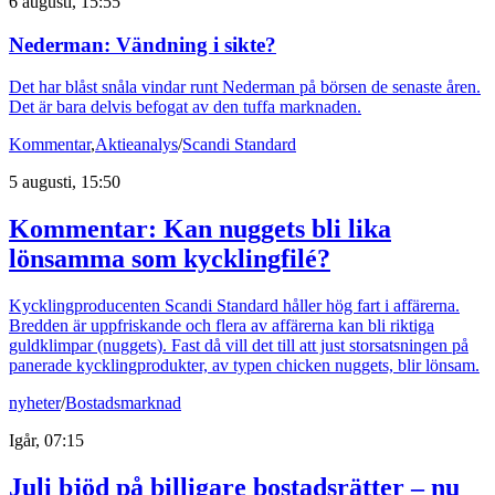
6 augusti, 15:55
Nederman: Vändning i sikte?
Det har blåst snåla vindar runt Nederman på börsen de senaste åren.
Det är bara delvis befogat av den tuffa marknaden.
Kommentar
,
Aktieanalys
/
Scandi Standard
5 augusti, 15:50
Kommentar: Kan nuggets bli lika
lönsamma som kycklingfilé?
Kycklingproducenten Scandi Standard håller hög fart i affärerna.
Bredden är uppfriskande och flera av affärerna kan bli riktiga
guldklimpar (nuggets). Fast då vill det till att just storsatsningen på
panerade kycklingprodukter, av typen chicken nuggets, blir lönsam.
nyheter
/
Bostadsmarknad
Igår, 07:15
Juli bjöd på billigare bostadsrätter – nu