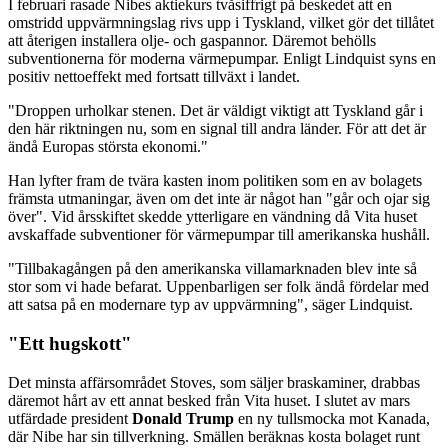
I februari rasade Nibes aktiekurs tvåsiffrigt på beskedet att en
omstridd uppvärmningslag rivs upp i Tyskland, vilket gör det tillåtet
att återigen installera olje- och gaspannor. Däremot behölls
subventionerna för moderna värmepumpar. Enligt Lindquist syns en
positiv nettoeffekt med fortsatt tillväxt i landet.
"Droppen urholkar stenen. Det är väldigt viktigt att Tyskland går i
den här riktningen nu, som en signal till andra länder. För att det är
ändå Europas största ekonomi."
Han lyfter fram de tvära kasten inom politiken som en av bolagets
främsta utmaningar, även om det inte är något han "går och ojar sig
över". Vid årsskiftet skedde ytterligare en vändning då Vita huset
avskaffade subventioner för värmepumpar till amerikanska hushåll.
"Tillbakagången på den amerikanska villamarknaden blev inte så
stor som vi hade befarat. Uppenbarligen ser folk ändå fördelar med
att satsa på en modernare typ av uppvärmning", säger Lindquist.
"Ett hugskott"
Det minsta affärsområdet Stoves, som säljer braskaminer, drabbas
däremot hårt av ett annat besked från Vita huset. I slutet av mars
utfärdade president
Donald Trump
en ny tullsmocka mot Kanada,
där Nibe har sin tillverkning. Smällen beräknas kosta bolaget runt