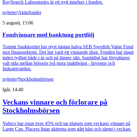
RaySearch Laboratories är ett nytt innehav i fonden.
nyheter
/
Aktiefonder
5 augusti, 15:06
Fondvinnare med banktung portfölj
Tommi Saukkoriipi har styrt nästan halva SEB Swedish Value Fund
mot finanssektorn. Det har varit ett vinnande drag. Fonden har slagit
index tydligt både i år och på längre sikt. Samtidigt har förvaltaren
valt sida mellan börsens två stora maktbolag - Investor och
Industrivärden.
nyheter
/
Stockholmsbörsen
Igår, 14:40
Veckans vinnare och förlorare på
Stockholmsbörsen
Yubico har rusat över 45% och tar platsen som veckans vinnare på
Large Cap. Placera listar aktierna som gått bäst och sämst i veckan.