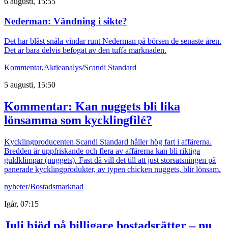
6 augusti, 15:55
Nederman: Vändning i sikte?
Det har blåst snåla vindar runt Nederman på börsen de senaste åren.
Det är bara delvis befogat av den tuffa marknaden.
Kommentar
,
Aktieanalys
/
Scandi Standard
5 augusti, 15:50
Kommentar: Kan nuggets bli lika
lönsamma som kycklingfilé?
Kycklingproducenten Scandi Standard håller hög fart i affärerna.
Bredden är uppfriskande och flera av affärerna kan bli riktiga
guldklimpar (nuggets). Fast då vill det till att just storsatsningen på
panerade kycklingprodukter, av typen chicken nuggets, blir lönsam.
nyheter
/
Bostadsmarknad
Igår, 07:15
Juli bjöd på billigare bostadsrätter – nu