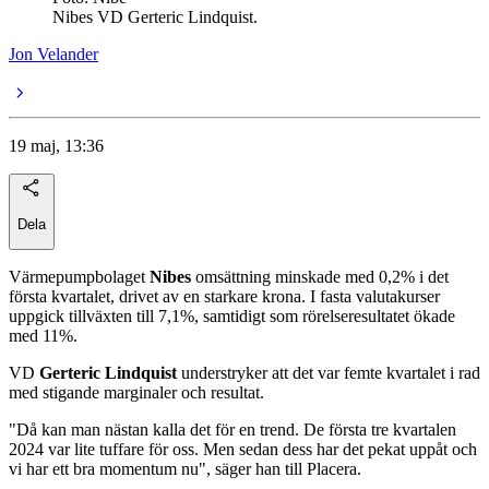
Nibes VD Gerteric Lindquist.
Jon Velander
19 maj, 13:36
Dela
Värmepumpbolaget
Nibes
omsättning minskade med 0,2% i det
första kvartalet, drivet av en starkare krona. I fasta valutakurser
uppgick tillväxten till 7,1%, samtidigt som rörelseresultatet ökade
med 11%.
VD
Gerteric Lindquist
understryker att det var femte kvartalet i rad
med stigande marginaler och resultat.
"Då kan man nästan kalla det för en trend. De första tre kvartalen
2024 var lite tuffare för oss. Men sedan dess har det pekat uppåt och
vi har ett bra momentum nu", säger han till Placera.