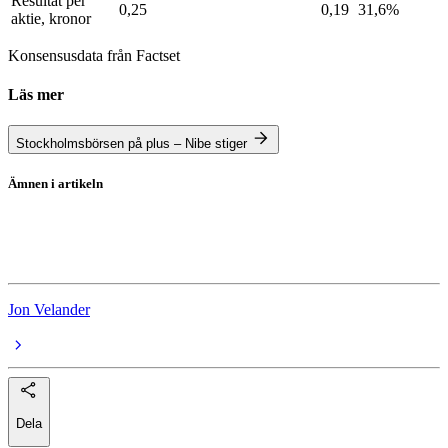
Resultat per
0,25
0,19
31,6%
aktie, kronor
Konsensusdata från Factset
Läs mer
Stockholmsbörsen på plus – Nibe stiger
Ämnen i artikeln
Nibe
Rapportperioden
Jon Velander
Dela