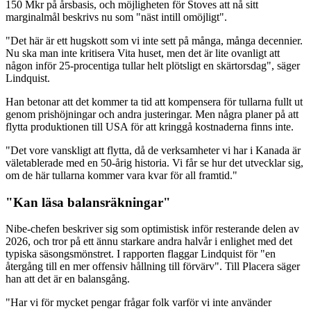
150 Mkr på årsbasis, och möjligheten för Stoves att nå sitt
marginalmål beskrivs nu som "näst intill omöjligt".
"Det här är ett hugskott som vi inte sett på många, många decennier.
Nu ska man inte kritisera Vita huset, men det är lite ovanligt att
någon inför 25-procentiga tullar helt plötsligt en skärtorsdag", säger
Lindquist.
Han betonar att det kommer ta tid att kompensera för tullarna fullt ut
genom prishöjningar och andra justeringar. Men några planer på att
flytta produktionen till USA för att kringgå kostnaderna finns inte.
"Det vore vanskligt att flytta, då de verksamheter vi har i Kanada är
väletablerade med en 50-årig historia. Vi får se hur det utvecklar sig,
om de här tullarna kommer vara kvar för all framtid."
"Kan läsa balansräkningar"
Nibe-chefen beskriver sig som optimistisk inför resterande delen av
2026, och tror på ett ännu starkare andra halvår i enlighet med det
typiska säsongsmönstret. I rapporten flaggar Lindquist för "en
återgång till en mer offensiv hållning till förvärv". Till Placera säger
han att det är en balansgång.
"Har vi för mycket pengar frågar folk varför vi inte använder