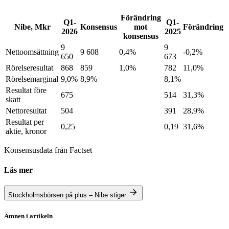
Förändring
Q1-
Q1-
Nibe, Mkr
Konsensus
mot
Förändring
2026
2025
konsensus
9
9
Nettoomsättning
9 608
0,4%
-0,2%
650
673
Rörelseresultat
868
859
1,0%
782
11,0%
Rörelsemarginal
9,0%
8,9%
8,1%
Resultat före
675
514
31,3%
skatt
Nettoresultat
504
391
28,9%
Resultat per
0,25
0,19
31,6%
aktie, kronor
Konsensusdata från Factset
Läs mer
Stockholmsbörsen på plus – Nibe stiger
Ämnen i artikeln
Nibe