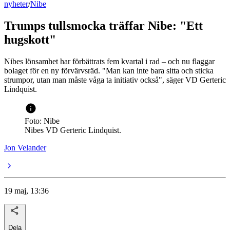
nyheter
/
Nibe
Trumps tullsmocka träffar Nibe: "Ett
hugskott"
Nibes lönsamhet har förbättrats fem kvartal i rad – och nu flaggar
bolaget för en ny förvärvsräd. "Man kan inte bara sitta och sticka
strumpor, utan man måste våga ta initiativ också", säger VD Gerteric
Lindquist.
Foto: Nibe
Nibes VD Gerteric Lindquist.
Jon Velander
19 maj, 13:36
Dela