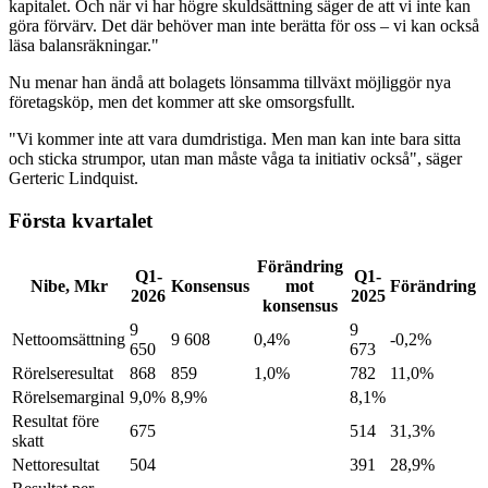
kapitalet. Och när vi har högre skuldsättning säger de att vi inte kan
göra förvärv. Det där behöver man inte berätta för oss – vi kan också
läsa balansräkningar."
Nu menar han ändå att bolagets lönsamma tillväxt möjliggör nya
företagsköp, men det kommer att ske omsorgsfullt.
"Vi kommer inte att vara dumdristiga. Men man kan inte bara sitta
och sticka strumpor, utan man måste våga ta initiativ också", säger
Gerteric Lindquist.
Första kvartalet
Förändring
Q1-
Q1-
Nibe, Mkr
Konsensus
mot
Förändring
2026
2025
konsensus
9
9
Nettoomsättning
9 608
0,4%
-0,2%
650
673
Rörelseresultat
868
859
1,0%
782
11,0%
Rörelsemarginal
9,0%
8,9%
8,1%
Resultat före
675
514
31,3%
skatt
Nettoresultat
504
391
28,9%