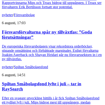
Rapportvinnarna Mips och Troax bidrog till uppgången. I Troax ser
förvaltaren Erik Bertilsson fortsatt stor potential.
nyheter
/
Försvarsbolag
6 augusti, 17:03
Försvarsförvaltarna spår ny tillväxtfas: ”Goda
förutsättningar”
De europeiska försvarsbolagen visar rekordstora orderböcker,
stigande omsättning och förbättrade marginaler. Enligt förvaltarna
Joakim Agerback och Shayan Heidari går nu försvarssektorn in i en
ny tillväxtfas.
nyheter
/
Spiltan Småbolagsfond
6 augusti, 14:51
Spiltan Småbolagsfond lyfte i juli – tar in
RaySearch
Efter en svagare utveckling hittills i år fick Spiltan Småbolagsfond
ett tydligt lyft i juli. Mips bidrog mest till uppgången, medan