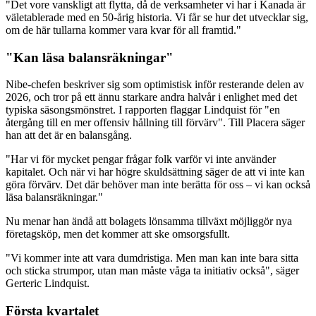
"Det vore vanskligt att flytta, då de verksamheter vi har i Kanada är
väletablerade med en 50-årig historia. Vi får se hur det utvecklar sig,
om de här tullarna kommer vara kvar för all framtid."
"Kan läsa balansräkningar"
Nibe-chefen beskriver sig som optimistisk inför resterande delen av
2026, och tror på ett ännu starkare andra halvår i enlighet med det
typiska säsongsmönstret. I rapporten flaggar Lindquist för "en
återgång till en mer offensiv hållning till förvärv". Till Placera säger
han att det är en balansgång.
"Har vi för mycket pengar frågar folk varför vi inte använder
kapitalet. Och när vi har högre skuldsättning säger de att vi inte kan
göra förvärv. Det där behöver man inte berätta för oss – vi kan också
läsa balansräkningar."
Nu menar han ändå att bolagets lönsamma tillväxt möjliggör nya
företagsköp, men det kommer att ske omsorgsfullt.
"Vi kommer inte att vara dumdristiga. Men man kan inte bara sitta
och sticka strumpor, utan man måste våga ta initiativ också", säger
Gerteric Lindquist.
Första kvartalet