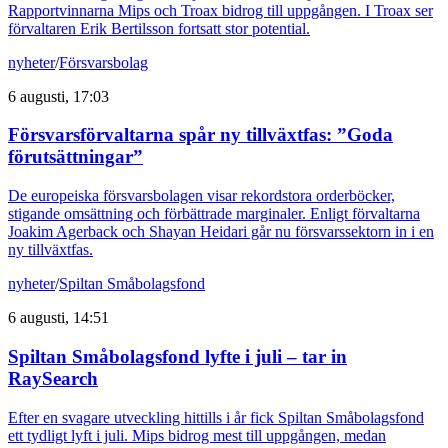
Rapportvinnarna Mips och Troax bidrog till uppgången. I Troax ser
förvaltaren Erik Bertilsson fortsatt stor potential.
nyheter
/
Försvarsbolag
6 augusti, 17:03
Försvarsförvaltarna spår ny tillväxtfas: ”Goda
förutsättningar”
De europeiska försvarsbolagen visar rekordstora orderböcker,
stigande omsättning och förbättrade marginaler. Enligt förvaltarna
Joakim Agerback och Shayan Heidari går nu försvarssektorn in i en
ny tillväxtfas.
nyheter
/
Spiltan Småbolagsfond
6 augusti, 14:51
Spiltan Småbolagsfond lyfte i juli – tar in
RaySearch
Efter en svagare utveckling hittills i år fick Spiltan Småbolagsfond
ett tydligt lyft i juli. Mips bidrog mest till uppgången, medan