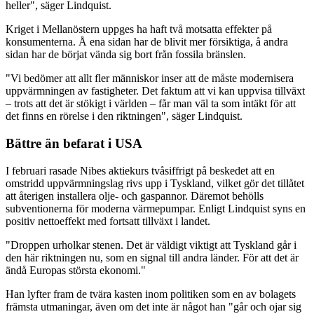
heller", säger Lindquist.
Kriget i Mellanöstern uppges ha haft två motsatta effekter på
konsumenterna. Å ena sidan har de blivit mer försiktiga, å andra
sidan har de börjat vända sig bort från fossila bränslen.
"Vi bedömer att allt fler människor inser att de måste modernisera
uppvärmningen av fastigheter. Det faktum att vi kan uppvisa tillväxt
– trots att det är stökigt i världen – får man väl ta som intäkt för att
det finns en rörelse i den riktningen", säger Lindquist.
Bättre än befarat i USA
I februari rasade Nibes aktiekurs tvåsiffrigt på beskedet att en
omstridd uppvärmningslag rivs upp i Tyskland, vilket gör det tillåtet
att återigen installera olje- och gaspannor. Däremot behölls
subventionerna för moderna värmepumpar. Enligt Lindquist syns en
positiv nettoeffekt med fortsatt tillväxt i landet.
"Droppen urholkar stenen. Det är väldigt viktigt att Tyskland går i
den här riktningen nu, som en signal till andra länder. För att det är
ändå Europas största ekonomi."
Han lyfter fram de tvära kasten inom politiken som en av bolagets
främsta utmaningar, även om det inte är något han "går och ojar sig