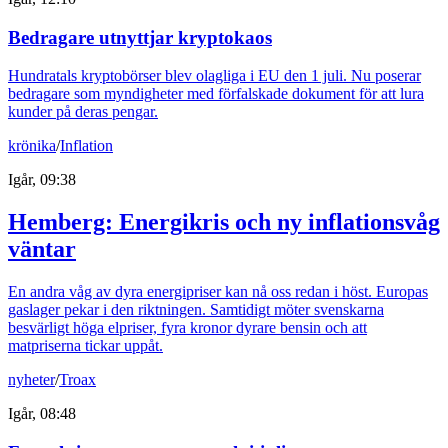
Bedragare utnyttjar kryptokaos
Hundratals kryptobörser blev olagliga i EU den 1 juli. Nu poserar
bedragare som myndigheter med förfalskade dokument för att lura
kunder på deras pengar.
krönika
/
Inflation
Igår, 09:38
Hemberg: Energikris och ny inflationsvåg
väntar
En andra våg av dyra energipriser kan nå oss redan i höst. Europas
gaslager pekar i den riktningen. Samtidigt möter svenskarna
besvärligt höga elpriser, fyra kronor dyrare bensin och att
matpriserna tickar uppåt.
nyheter
/
Troax
Igår, 08:48