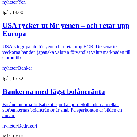
nyheter
/
Yen
Igår, 13:00
USA rycker ut för yenen – och retar upp
Europa
USA:s ingripande för yenen har retat upp ECB. De senaste
veckorna har den japanska valutan förvandlat valutamarknaden till
storpolitik.
nyheter
/
Banker
Igår, 15:32
Bankerna med lägst bolåneränta
Bolåneräntorna fortsatte att sjunka i juli. Skillnaderna mellan
storbankernas bolåneräntor är små. På sparkonton är bilden en
annan.
nyheter
/
Bedrägeri
Igår, 12:10