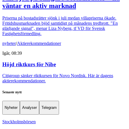
väntar en aktiv marknad
Priserna på bostadsrätter sjönk i juli medan villapriserna ökade.
Fritidshusmarknaden bjöd samtidigt på månadens tredbrott. "En
glädjande signal", menar Liza Nyberg, tf VD för Svensk
Fastighetsförmedling.
nyheter
/
Aktierekommendationer
Igår, 08:39
Höjd riktkurs för Nibe
Citigroup sänker riktkursen för Novo Nordisk. Här är dagens
aktierekommendationer.
Senaste nytt
Nyheter
Analyser
Telegram
Stockholmsbörsen