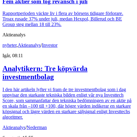
Fem aktier som tog revansch i juli
Rapportperioden väckte liv i flera av börsens tidigare förlorare.
Troax rusade 37% under juli, medan Hexpol, Billerud och BE
Group steg mellan 18 till 23%.
Aktieanalys
nyheter
,
Aktieanalys
/
Investor
Igår, 08:11
Analytikern: Tre köpvärda
investmentbolag
I den här artikeln lyfter vi fram de tre investmentbolag som i dag
uppvisar den starkaste tekniska bilden enligt vår nya Investtech
Score, som sammanfattar den tekniska bedömningen av en aktie på
en skala från –100 till +100, där högre värden indikerar en starkare
köpsignal och lägre värden en starkare säljsignal enligt Investtechs
algoritmer.
Aktieanalys
/
Nederman