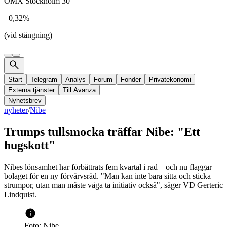
OMX Stockholm 30
−0,32%
(vid stängning)
Start
Telegram
Analys
Forum
Fonder
Privatekonomi
Externa tjänster
Till Avanza
Nyhetsbrev
nyheter
/
Nibe
Trumps tullsmocka träffar Nibe: "Ett
hugskott"
Nibes lönsamhet har förbättrats fem kvartal i rad – och nu flaggar
bolaget för en ny förvärvsräd. "Man kan inte bara sitta och sticka
strumpor, utan man måste våga ta initiativ också", säger VD Gerteric
Lindquist.
Foto: Nibe