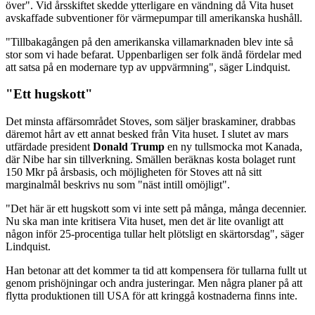
över". Vid årsskiftet skedde ytterligare en vändning då Vita huset
avskaffade subventioner för värmepumpar till amerikanska hushåll.
"Tillbakagången på den amerikanska villamarknaden blev inte så
stor som vi hade befarat. Uppenbarligen ser folk ändå fördelar med
att satsa på en modernare typ av uppvärmning", säger Lindquist.
"Ett hugskott"
Det minsta affärsområdet Stoves, som säljer braskaminer, drabbas
däremot hårt av ett annat besked från Vita huset. I slutet av mars
utfärdade president
Donald Trump
en ny tullsmocka mot Kanada,
där Nibe har sin tillverkning. Smällen beräknas kosta bolaget runt
150 Mkr på årsbasis, och möjligheten för Stoves att nå sitt
marginalmål beskrivs nu som "näst intill omöjligt".
"Det här är ett hugskott som vi inte sett på många, många decennier.
Nu ska man inte kritisera Vita huset, men det är lite ovanligt att
någon inför 25-procentiga tullar helt plötsligt en skärtorsdag", säger
Lindquist.
Han betonar att det kommer ta tid att kompensera för tullarna fullt ut
genom prishöjningar och andra justeringar. Men några planer på att
flytta produktionen till USA för att kringgå kostnaderna finns inte.