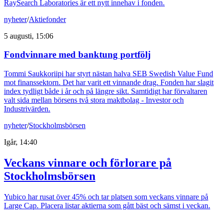
RaySearch Laboratories är ett nytt innehav i fonden.
nyheter
/
Aktiefonder
5 augusti, 15:06
Fondvinnare med banktung portfölj
Tommi Saukkoriipi har styrt nästan halva SEB Swedish Value Fund
mot finanssektorn. Det har varit ett vinnande drag. Fonden har slagit
index tydligt både i år och på längre sikt. Samtidigt har förvaltaren
valt sida mellan börsens två stora maktbolag - Investor och
Industrivärden.
nyheter
/
Stockholmsbörsen
Igår, 14:40
Veckans vinnare och förlorare på
Stockholmsbörsen
Yubico har rusat över 45% och tar platsen som veckans vinnare på
Large Cap. Placera listar aktierna som gått bäst och sämst i veckan.