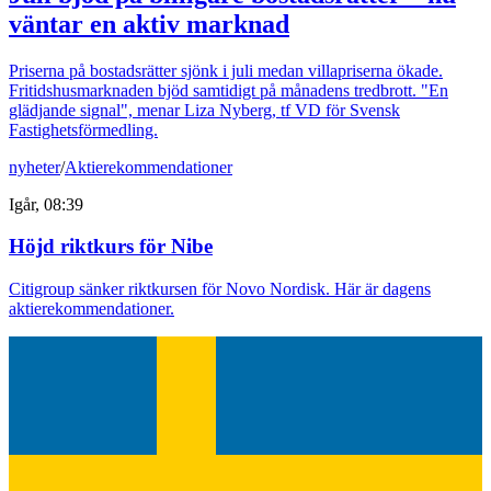
väntar en aktiv marknad
Priserna på bostadsrätter sjönk i juli medan villapriserna ökade.
Fritidshusmarknaden bjöd samtidigt på månadens tredbrott. "En
glädjande signal", menar Liza Nyberg, tf VD för Svensk
Fastighetsförmedling.
nyheter
/
Aktierekommendationer
Igår, 08:39
Höjd riktkurs för Nibe
Citigroup sänker riktkursen för Novo Nordisk. Här är dagens
aktierekommendationer.