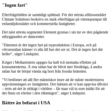
"Ingen fart"
Efterfrågebilden är samtidigt splittrad. För det största affärsområdet
Climate Solutions beskrivs en stark efterfrågan på värmepumpar till
enfamiljsbostäder och kommersiella fastigheter.
Det näst största segmentet Element gynnas i sin tur av den pågående
utbyggnaden av datacenter.
"Däremot är det ingen fart på nyproduktion i Europa, och på
vitvarusidan känner vi alla till hur det ser ut. Det är ingen fart där
heller", säger Lindquist.
Kriget i Mellanöstern uppges ha haft två motsatta effekter på
konsumenterna. Å ena sidan har de blivit mer försiktiga, å andra
sidan har de börjat vända sig bort från fossila bränslen.
"Vi bedömer att allt fler människor inser att de måste modernisera
uppvärmningen av fastigheter. Det faktum att vi kan uppvisa tillväxt
– trots att det är stökigt i världen – får man väl ta som intäkt för att
det finns en rörelse i den riktningen", säger Lindquist.
Bättre än befarat i USA