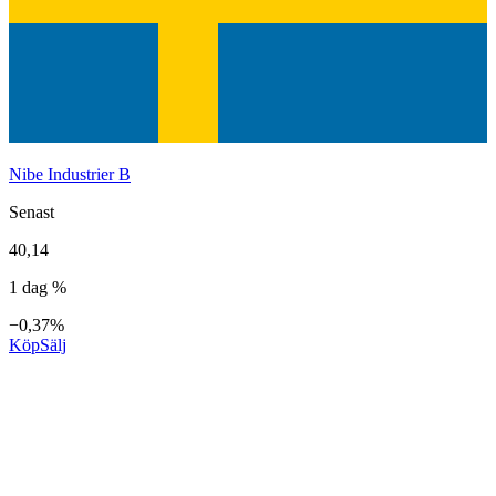
Nibe Industrier B
Senast
40,14
1 dag %
−0,37%
Köp
Sälj