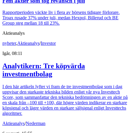
Fem aktier som tog revansch i juli
Rapportperioden väckte liv i flera av börsens tidigare förlorare.
Troax rusade 37% under juli, medan Hexpol, Billerud och BE
Group steg mellan 18 till 23%.
Aktieanalys
nyheter
,
Aktieanalys
/
Investor
Igår, 08:11
Analytikern: Tre köpvärda
investmentbolag
I den här artikeln lyfter vi fram de tre investmentbolag som i dag
uppvisar den starkaste tekniska bilden enligt vår nya Investtech
Score, som sammanfattar den tekniska bedömningen av en aktie på
en skala från –100 till +100, där högre värden indikerar en starkare
köpsignal och lägre värden en starkare säljsignal enligt Investtechs
algoritmer.
Aktieanalys
/
Nederman