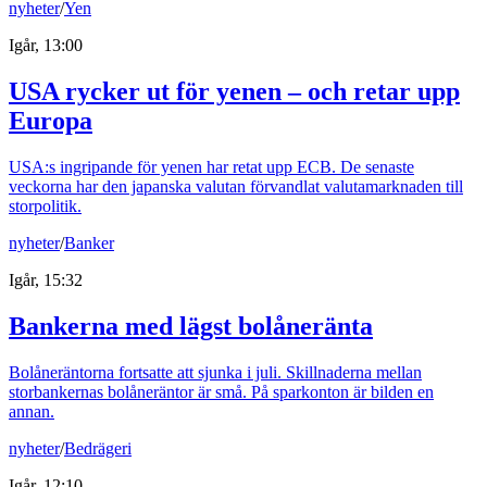
nyheter
/
Yen
Igår, 13:00
USA rycker ut för yenen – och retar upp
Europa
USA:s ingripande för yenen har retat upp ECB. De senaste
veckorna har den japanska valutan förvandlat valutamarknaden till
storpolitik.
nyheter
/
Banker
Igår, 15:32
Bankerna med lägst bolåneränta
Bolåneräntorna fortsatte att sjunka i juli. Skillnaderna mellan
storbankernas bolåneräntor är små. På sparkonton är bilden en
annan.
nyheter
/
Bedrägeri
Igår, 12:10