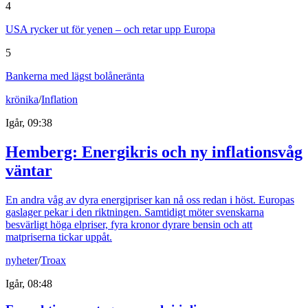
4
USA rycker ut för yenen – och retar upp Europa
5
Bankerna med lägst bolåneränta
krönika
/
Inflation
Igår, 09:38
Hemberg: Energikris och ny inflationsvåg
väntar
En andra våg av dyra energipriser kan nå oss redan i höst. Europas
gaslager pekar i den riktningen. Samtidigt möter svenskarna
besvärligt höga elpriser, fyra kronor dyrare bensin och att
matpriserna tickar uppåt.
nyheter
/
Troax
Igår, 08:48