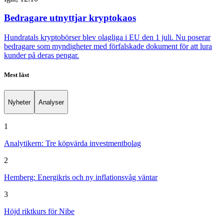
Bedragare utnyttjar kryptokaos
Hundratals kryptobörser blev olagliga i EU den 1 juli. Nu poserar
bedragare som myndigheter med förfalskade dokument för att lura
kunder på deras pengar.
Mest läst
Nyheter
Analyser
1
Analytikern: Tre köpvärda investmentbolag
2
Hemberg: Energikris och ny inflationsvåg väntar
3
Höjd riktkurs för Nibe