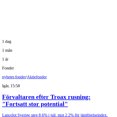
1 dag
1 mån
1 år
Fonder
nyheter
,
fonder
/
Aktiefonder
Igår, 15:58
Förvaltaren efter Troax rusning:
"Fortsatt stor potential"
Lancelot Sverige steg 8,6% i juli, mot 2,2% för jämförelseindex.