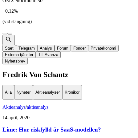
OMX Stockholm 30
−0,12%
(vid stängning)
Start
Telegram
Analys
Forum
Fonder
Privatekonomi
Externa tjänster
Till Avanza
Nyhetsbrev
Fredrik Von Schantz
Alla
Nyheter
Aktieanalyser
Krönikor
Aktieanalys
/
aktieanalys
14 april, 2020
Lime: Hur riskfylld är SaaS-modellen?