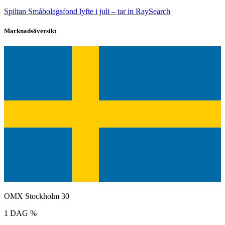
Spiltan Småbolagsfond lyfte i juli – tar in RaySearch
Marknadsöversikt
OMX Stockholm 30
1 DAG %