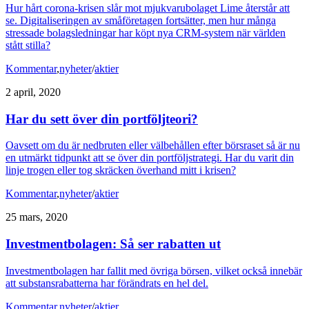
Hur hårt corona-krisen slår mot mjukvarubolaget Lime återstår att
se. Digitaliseringen av småföretagen fortsätter, men hur många
stressade bolagsledningar har köpt nya CRM-system när världen
stått stilla?
Kommentar
,
nyheter
/
aktier
2 april, 2020
Har du sett över din portföljteori?
Oavsett om du är nedbruten eller välbehållen efter börsraset så är nu
en utmärkt tidpunkt att se över din portföljstrategi. Har du varit din
linje trogen eller tog skräcken överhand mitt i krisen?
Kommentar
,
nyheter
/
aktier
25 mars, 2020
Investmentbolagen: Så ser rabatten ut
Investmentbolagen har fallit med övriga börsen, vilket också innebär
att substansrabatterna har förändrats en hel del.
Kommentar
,
nyheter
/
aktier