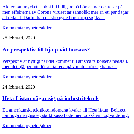
Aktier kan mycket snabbt bli billigare på börsen när det rasar på
men effekterna av Corona-viruset tar sannolikt mer än ett par dagar
att reda ut. Därför kan en stökigare börs dröja sig kvar.
Kommentar
,
nyheter
/
aktier
25 februari, 2020
Är perspektiv till hjälp vid börsras?
Perspektiv är nyttigt när det kommer till att smälta börsens nedställ,
men det hjälper inte för att ta reda på vart den rör sig härnäst.
Kommentar
,
nyheter
/
aktier
24 februari, 2020
Heta Listan vågar sig på industriteknik
Ett amerikanskt teknikkonglomerat kvalar till Heta listan. Bolaget
har höga marginaler, starkt kassaflöde men också en hög värdering.
Kommentar
,
nyheter
/
aktier