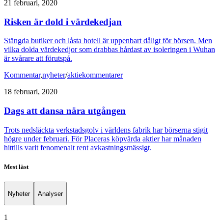
21 februari, 2020
Risken är dold i värdekedjan
Stängda butiker och låsta hotell är uppenbart dåligt för börsen. Men
vilka dolda värdekedjor som drabbas hårdast av isoleringen i Wuhan
är svårare att förutspå.
Kommentar
,
nyheter
/
aktiekommentarer
18 februari, 2020
Dags att dansa nära utgången
Trots nedsläckta verkstadsgolv i världens fabrik har börserna stigit
högre under februari. För Placeras köpvärda aktier har månaden
hittills varit fenomenalt rent avkastningsmässigt.
Mest läst
Nyheter
Analyser
1