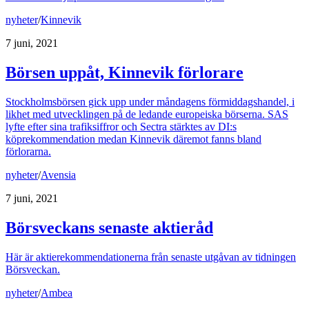
nyheter
/
Kinnevik
7 juni, 2021
Börsen uppåt, Kinnevik förlorare
Stockholmsbörsen gick upp under måndagens förmiddagshandel, i
likhet med utvecklingen på de ledande europeiska börserna. SAS
lyfte efter sina trafiksiffror och Sectra stärktes av DI:s
köprekommendation medan Kinnevik däremot fanns bland
förlorarna.
nyheter
/
Avensia
7 juni, 2021
Börsveckans senaste aktieråd
Här är aktierekommendationerna från senaste utgåvan av tidningen
Börsveckan.
nyheter
/
Ambea