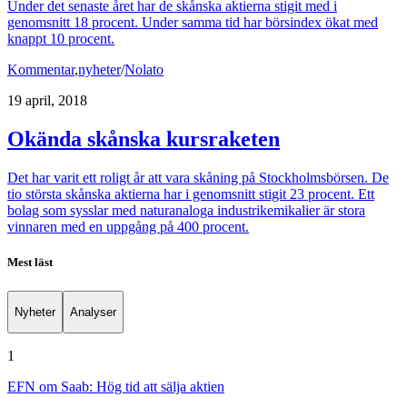
Under det senaste året har de skånska aktierna stigit med i
genomsnitt 18 procent. Under samma tid har börsindex ökat med
knappt 10 procent.
Kommentar
,
nyheter
/
Nolato
19 april, 2018
Okända skånska kursraketen
Det har varit ett roligt år att vara skåning på Stockholmsbörsen. De
tio största skånska aktierna har i genomsnitt stigit 23 procent. Ett
bolag som sysslar med naturanaloga industrikemikalier är stora
vinnaren med en uppgång på 400 procent.
Mest läst
Nyheter
Analyser
1
EFN om Saab: Hög tid att sälja aktien