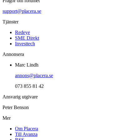
Frågor om forumet
support@placera.se
Tjänster
Redeye
SME Direkt
Investtech
Annonsera
Marc Lindh
annons@placera.se
073 855 81 42
Ansvarig utgivare
Peter Benson
Mer
Om Placera
Till Avanza
RSS