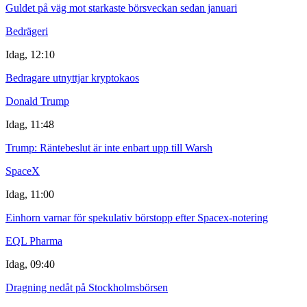
Guldet på väg mot starkaste börsveckan sedan januari
Bedrägeri
Idag, 12:10
Bedragare utnyttjar kryptokaos
Donald Trump
Idag, 11:48
Trump: Räntebeslut är inte enbart upp till Warsh
SpaceX
Idag, 11:00
Einhorn varnar för spekulativ börstopp efter Spacex-notering
EQL Pharma
Idag, 09:40
Dragning nedåt på Stockholmsbörsen