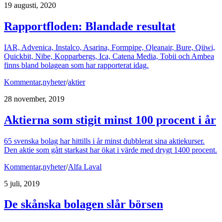
19 augusti, 2020
Rapportfloden: Blandade resultat
IAR, Advenica, Instalco, Asarina, Formpipe, Qleanair, Bure, Qiiwi,
Quickbit, Nibe, Kopparbergs, Ica, Catena Media, Tobii och Ambea
finns bland bolagean som har rapporterat idag.
Kommentar
,
nyheter
/
aktier
28 november, 2019
Aktierna som stigit minst 100 procent i år
65 svenska bolag har hittills i år minst dubblerat sina aktiekurser.
Den aktie som gått starkast har ökat i värde med drygt 1400 procent.
Kommentar
,
nyheter
/
Alfa Laval
5 juli, 2019
De skånska bolagen slår börsen