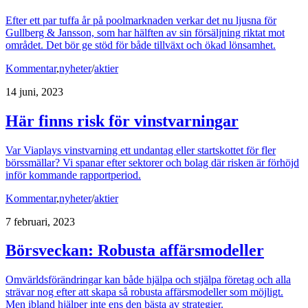
Efter ett par tuffa år på poolmarknaden verkar det nu ljusna för
Gullberg & Jansson, som har hälften av sin försäljning riktat mot
området. Det bör ge stöd för både tillväxt och ökad lönsamhet.
Kommentar
,
nyheter
/
aktier
14 juni, 2023
Här finns risk för vinstvarningar
Var Viaplays vinstvarning ett undantag eller startskottet för fler
börssmällar? Vi spanar efter sektorer och bolag där risken är förhöjd
inför kommande rapportperiod.
Kommentar
,
nyheter
/
aktier
7 februari, 2023
Börsveckan: Robusta affärsmodeller
Omvärldsförändringar kan både hjälpa och stjälpa företag och alla
strävar nog efter att skapa så robusta affärsmodeller som möjligt.
Men ibland hjälper inte ens den bästa av strategier.