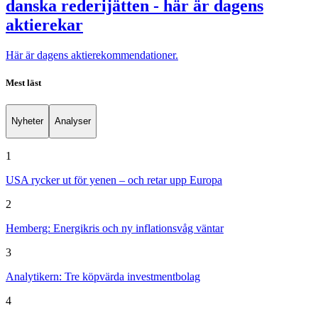
danska rederijätten - här är dagens
aktierekar
Här är dagens aktierekommendationer.
Mest läst
Nyheter
Analyser
1
USA rycker ut för yenen – och retar upp Europa
2
Hemberg: Energikris och ny inflationsvåg väntar
3
Analytikern: Tre köpvärda investmentbolag
4