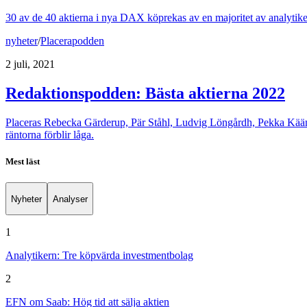
30 av de 40 aktierna i nya DAX köprekas av en majoritet av analytike
nyheter
/
Placerapodden
2 juli, 2021
Redaktionspodden: Bästa aktierna 2022
Placeras Rebecka Gärderup, Pär Ståhl, Ludvig Löngårdh, Pekka Kääntä
räntorna förblir låga.
Mest läst
Nyheter
Analyser
1
Analytikern: Tre köpvärda investmentbolag
2
EFN om Saab: Hög tid att sälja aktien