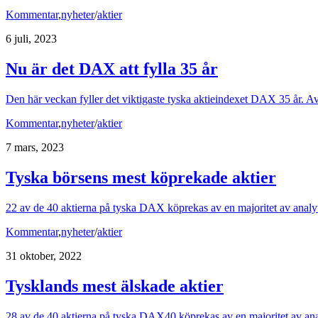
Kommentar
,
nyheter
/
aktier
6 juli, 2023
Nu är det DAX att fylla 35 år
Den här veckan fyller det viktigaste tyska aktieindexet DAX 35 år. A
Kommentar
,
nyheter
/
aktier
7 mars, 2023
Tyska börsens mest köprekade aktier
22 av de 40 aktierna på tyska DAX köprekas av en majoritet av analytik
Kommentar
,
nyheter
/
aktier
31 oktober, 2022
Tysklands mest älskade aktier
28 av de 40 aktierna på tyska DAX40 köprekas av en majoritet av analyt