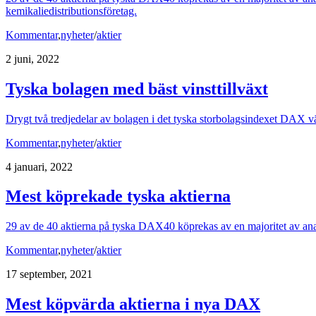
kemikaliedistributionsföretag.
Kommentar
,
nyheter
/
aktier
2 juni, 2022
Tyska bolagen med bäst vinsttillväxt
Drygt två tredjedelar av bolagen i det tyska storbolagsindexet DAX vän
Kommentar
,
nyheter
/
aktier
4 januari, 2022
Mest köprekade tyska aktierna
29 av de 40 aktierna på tyska DAX40 köprekas av en majoritet av analyt
Kommentar
,
nyheter
/
aktier
17 september, 2021
Mest köpvärda aktierna i nya DAX