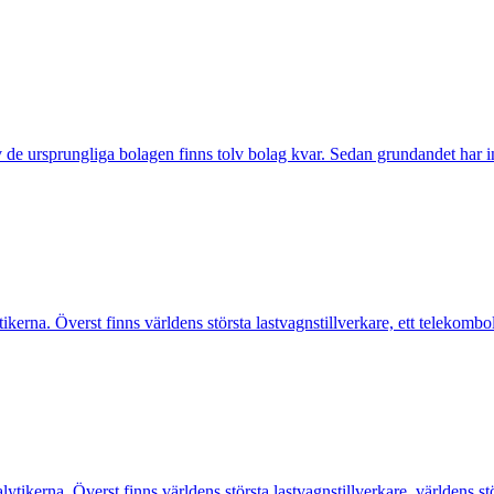
v de ursprungliga bolagen finns tolv bolag kvar. Sedan grundandet har 
erna. Överst finns världens största lastvagnstillverkare, ett telekombo
ikerna. Överst finns världens största lastvagnstillverkare, världens st