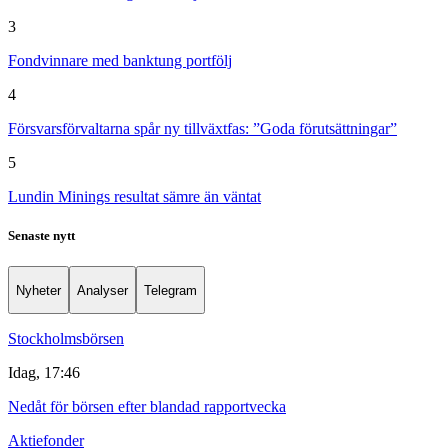
3
Fondvinnare med banktung portfölj
4
Försvarsförvaltarna spår ny tillväxtfas: ”Goda förutsättningar”
5
Lundin Minings resultat sämre än väntat
Senaste nytt
Nyheter
Analyser
Telegram
Stockholmsbörsen
Idag, 17:46
Nedåt för börsen efter blandad rapportvecka
Aktiefonder