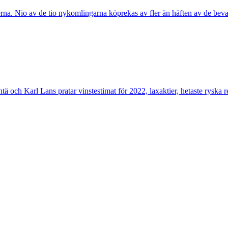
rna. Nio av de tio nykomlingarna köprekas av fler än häften av de bev
 och Karl Lans pratar vinstestimat för 2022, laxaktier, hetaste ryska