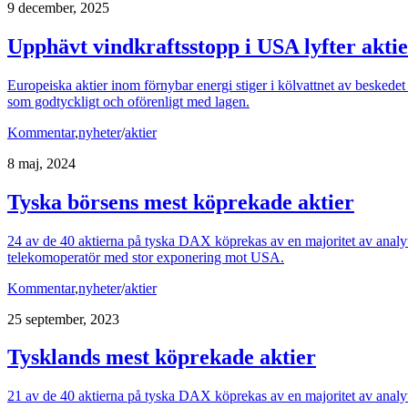
9 december, 2025
Upphävt vindkraftsstopp i USA lyfter akti
Europeiska aktier inom förnybar energi stiger i kölvattnet av besked
som godtyckligt och oförenligt med lagen.
Kommentar
,
nyheter
/
aktier
8 maj, 2024
Tyska börsens mest köprekade aktier
24 av de 40 aktierna på tyska DAX köprekas av en majoritet av analyti
telekomoperatör med stor exponering mot USA.
Kommentar
,
nyheter
/
aktier
25 september, 2023
Tysklands mest köprekade aktier
21 av de 40 aktierna på tyska DAX köprekas av en majoritet av analytik