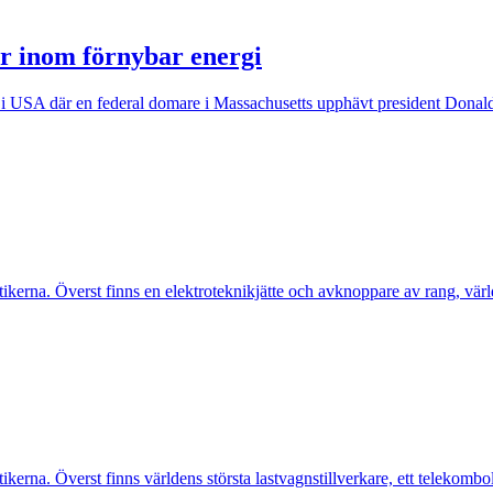
er inom förnybar energi
et i USA där en federal domare i Massachusetts upphävt president Donal
kerna. Överst finns en elektroteknikjätte och avknoppare av rang, värl
erna. Överst finns världens största lastvagnstillverkare, ett telekombo