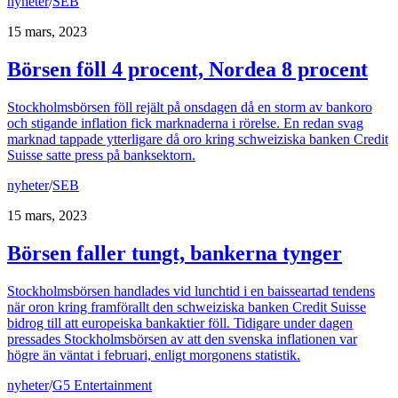
nyheter
/
SEB
15 mars, 2023
Börsen föll 4 procent, Nordea 8 procent
Stockholmsbörsen föll rejält på onsdagen då en storm av bankoro
och stigande inflation fick marknaderna i rörelse. En redan svag
marknad tappade ytterligare då oro kring schweiziska banken Credit
Suisse satte press på banksektorn.
nyheter
/
SEB
15 mars, 2023
Börsen faller tungt, bankerna tynger
Stockholmsbörsen handlades vid lunchtid i en baisseartad tendens
när oron kring framförallt den schweiziska banken Credit Suisse
bidrog till att europeiska bankaktier föll. Tidigare under dagen
pressades Stockholmsbörsen av att den svenska inflationen var
högre än väntat i februari, enligt morgonens statistik.
nyheter
/
G5 Entertainment