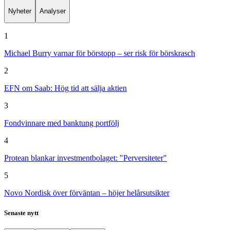
Nyheter
Analyser
1
Michael Burry varnar för börstopp – ser risk för börskrasch
2
EFN om Saab: Hög tid att sälja aktien
3
Fondvinnare med banktung portfölj
4
Protean blankar investmentbolaget: "Perversiteter"
5
Novo Nordisk över förväntan – höjer helårsutsikter
Senaste nytt