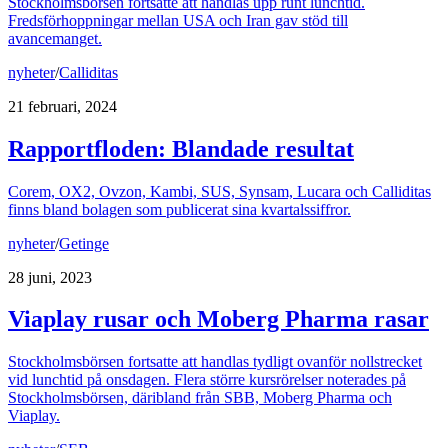
Stockholmsbörsen fortsatte att handlas upp runt lunchtid.
Fredsförhoppningar mellan USA och Iran gav stöd till
avancemanget.
nyheter
/
Calliditas
21 februari, 2024
Rapportfloden: Blandade resultat
Corem, OX2, Ovzon, Kambi, SUS, Synsam, Lucara och Calliditas
finns bland bolagen som publicerat sina kvartalssiffror.
nyheter
/
Getinge
28 juni, 2023
Viaplay rusar och Moberg Pharma rasar
Stockholmsbörsen fortsatte att handlas tydligt ovanför nollstrecket
vid lunchtid på onsdagen. Flera större kursrörelser noterades på
Stockholmsbörsen, däribland från SBB, Moberg Pharma och
Viaplay.