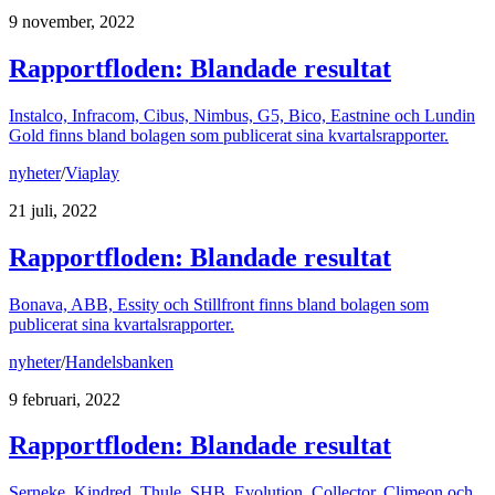
9 november, 2022
Rapportfloden: Blandade resultat
Instalco, Infracom, Cibus, Nimbus, G5, Bico, Eastnine och Lundin
Gold finns bland bolagen som publicerat sina kvartalsrapporter.
nyheter
/
Viaplay
21 juli, 2022
Rapportfloden: Blandade resultat
Bonava, ABB, Essity och Stillfront finns bland bolagen som
publicerat sina kvartalsrapporter.
nyheter
/
Handelsbanken
9 februari, 2022
Rapportfloden: Blandade resultat
Serneke, Kindred, Thule, SHB, Evolution, Collector, Climeon och