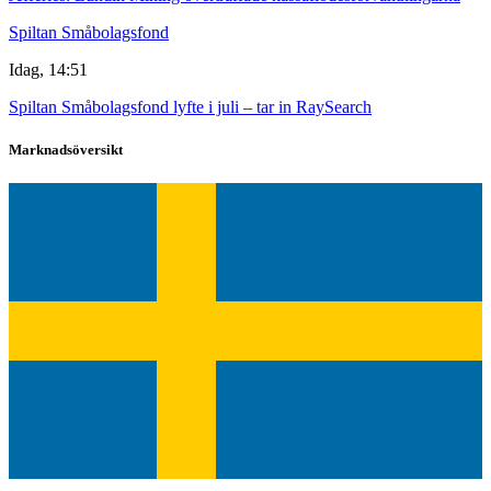
Spiltan Småbolagsfond
Idag, 14:51
Spiltan Småbolagsfond lyfte i juli – tar in RaySearch
Marknadsöversikt