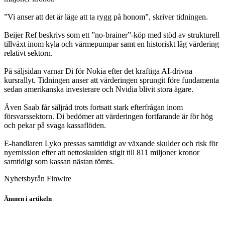
”Vi anser att det är läge att ta rygg på honom”, skriver tidningen.
Beijer Ref beskrivs som ett ”no-brainer”-köp med stöd av strukturell
tillväxt inom kyla och värmepumpar samt en historiskt låg värdering
relativt sektorn.
På säljsidan varnar Di för Nokia efter det kraftiga AI-drivna
kursrallyt. Tidningen anser att värderingen sprungit före fundamenta
sedan amerikanska investerare och Nvidia blivit stora ägare.
Även Saab får säljråd trots fortsatt stark efterfrågan inom
försvarssektorn. Di bedömer att värderingen fortfarande är för hög
och pekar på svaga kassaflöden.
E-handlaren Lyko pressas samtidigt av växande skulder och risk för
nyemission efter att nettoskulden stigit till 811 miljoner kronor
samtidigt som kassan nästan tömts.
Nyhetsbyrån Finwire
Ämnen i artikeln
Nokia