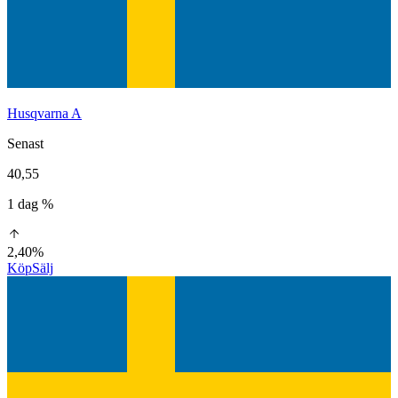
Husqvarna A
Senast
40,55
1 dag %
2,40%
Köp
Sälj