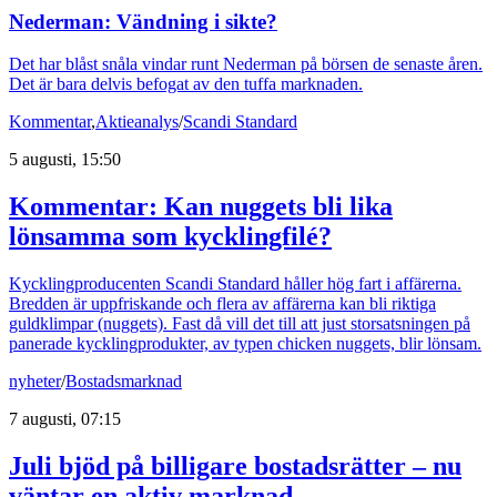
Nederman: Vändning i sikte?
Det har blåst snåla vindar runt Nederman på börsen de senaste åren.
Det är bara delvis befogat av den tuffa marknaden.
Kommentar
,
Aktieanalys
/
Scandi Standard
5 augusti, 15:50
Kommentar: Kan nuggets bli lika
lönsamma som kycklingfilé?
Kycklingproducenten Scandi Standard håller hög fart i affärerna.
Bredden är uppfriskande och flera av affärerna kan bli riktiga
guldklimpar (nuggets). Fast då vill det till att just storsatsningen på
panerade kycklingprodukter, av typen chicken nuggets, blir lönsam.
nyheter
/
Bostadsmarknad
7 augusti, 07:15
Juli bjöd på billigare bostadsrätter – nu
väntar en aktiv marknad