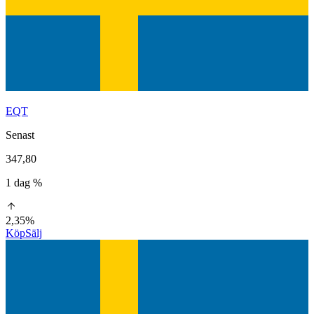
EQT
Senast
347,80
1 dag %
2,35%
Köp
Sälj