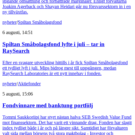
stigande omsättning och förbättrade marginaler. Enligt förvaltarna
Joakim Agerback och Shayan Heidari går nu försvarssektorn in i en
ny tillväxtfas.
nyheter
/
Spiltan Småbolagsfond
6 augusti, 14:51
Spiltan Småbolagsfond lyfte i juli – tar in
RaySearch
Efter en svagare utveckling hittills i år fick Spiltan Småbolagsfond
ett tydligt lyft i juli. Mips bidrog mest till uppgången, medan
RaySearch Laboratories är ett nytt innehav i fonden.
nyheter
/
Aktiefonder
5 augusti, 15:06
Fondvinnare med banktung portfölj
Tommi Saukkoriipi har styrt nästan halva SEB Swedish Value Fund
mot finanssektorn. Det har varit ett vinnande drag. Fonden har slagit
index tydligt både i år och på längre sikt. Samtidigt har förvaltaren
valt sida mellan börsens två stora maktbolag - Investor och