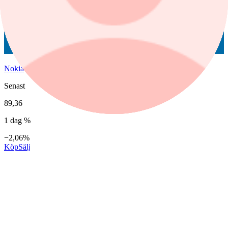
Nokia
Senast
89,36
1 dag %
−2,06%
Köp
Sälj