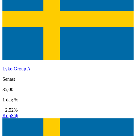
Lyko Group A
Senast
85,00
1 dag %
−2,52%
Köp
Sälj