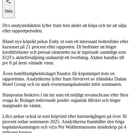
Dela
Di:s analysredaktion lyfter fram fem aktier att köpa och tre att sälja
efter rapportperioden.
Bland nya köpråd pekas Enity ut som ett intressant bottenfiske efter
kursraset på 21 procent efter rapporten. Di bedömer att högre
kreditförluster och pressat räntenetto nu är inprisade samtidigt som
EQT:s aktieförsäljning undanröjt ett överhäng. Aktien handlas till
p/e 8 på årets väntade vinst.
Även hotellfastighetsbolaget Pandox får köpstämpel trots en
rapportmiss. Analytikerna lyfter fram förvärvet av irländska Dalata
Hotel Group och en stark evenemangskalender inför sommaren.
Husqvarna beskrivs i sin tur som ett möjligt revanschcase efter flera
svaga år. Bolaget redovisade positiv organisk tillväxt och högre
marginaler än väntat.
Lifco pekas också ut som köpvärd efter kursnedgången på över 30
procent sedan sommaren 2025. Analytikerna framhåller den höga
kapitalavkastningen och vd:n Per Waldermarssons insiderköp på 4
miljoner kronor.