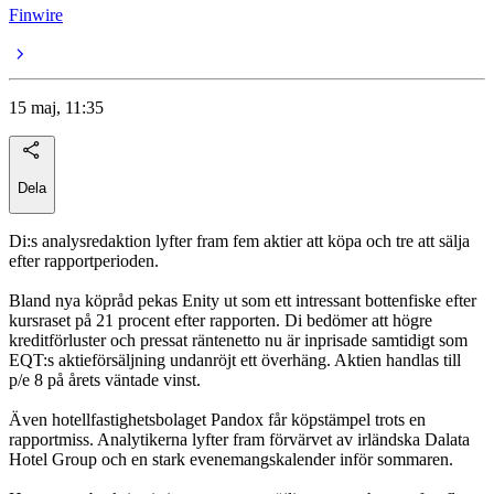
Finwire
15 maj, 11:35
Dela
Di:s analysredaktion lyfter fram fem aktier att köpa och tre att sälja
efter rapportperioden.
Bland nya köpråd pekas Enity ut som ett intressant bottenfiske efter
kursraset på 21 procent efter rapporten. Di bedömer att högre
kreditförluster och pressat räntenetto nu är inprisade samtidigt som
EQT:s aktieförsäljning undanröjt ett överhäng. Aktien handlas till
p/e 8 på årets väntade vinst.
Även hotellfastighetsbolaget Pandox får köpstämpel trots en
rapportmiss. Analytikerna lyfter fram förvärvet av irländska Dalata
Hotel Group och en stark evenemangskalender inför sommaren.