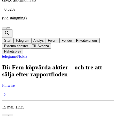
OMX Stockholm 30
−0,32%
(vid stängning)
Start
Telegram
Analys
Forum
Fonder
Privatekonomi
Externa tjänster
Till Avanza
Nyhetsbrev
telegram
/
Nokia
Di: Fem köpvärda aktier – och tre att
sälja efter rapportfloden
Finwire
15 maj, 11:35