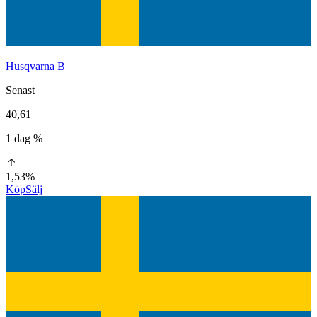
Husqvarna B
Senast
40,61
1 dag %
1,53%
Köp
Sälj