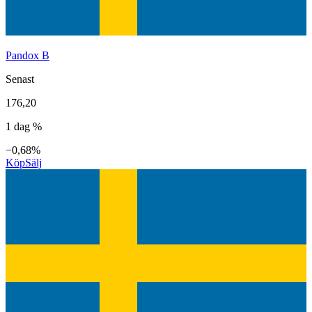
Pandox B
Senast
176,20
1 dag %
−0,68%
Köp
Sälj