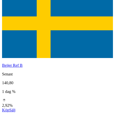
Beijer Ref B
Senast
140,80
1 dag %
2,92%
Köp
Sälj