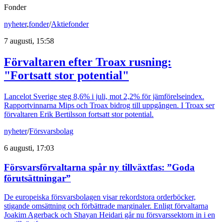
Fonder
nyheter
,
fonder
/
Aktiefonder
7 augusti, 15:58
Förvaltaren efter Troax rusning:
"Fortsatt stor potential"
Lancelot Sverige steg 8,6% i juli, mot 2,2% för jämförelseindex.
Rapportvinnarna Mips och Troax bidrog till uppgången. I Troax ser
förvaltaren Erik Bertilsson fortsatt stor potential.
nyheter
/
Försvarsbolag
6 augusti, 17:03
Försvarsförvaltarna spår ny tillväxtfas: ”Goda
förutsättningar”
De europeiska försvarsbolagen visar rekordstora orderböcker,
stigande omsättning och förbättrade marginaler. Enligt förvaltarna
Joakim Agerback och Shayan Heidari går nu försvarssektorn in i en