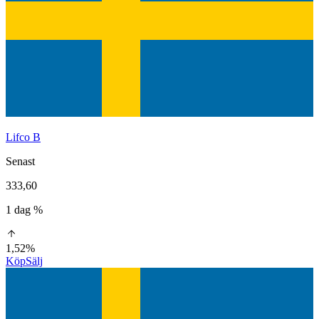
Lifco B
Senast
333,60
1 dag %
1,52%
Köp
Sälj