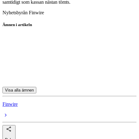
samtidigt som kassan nästan tömts.
Nyhetsbyrån Finwire
Ämnen i artikeln
Nokia
Pandox
Husqvarna
Husqvarna A
Saab
Visa alla ämnen
Finwire