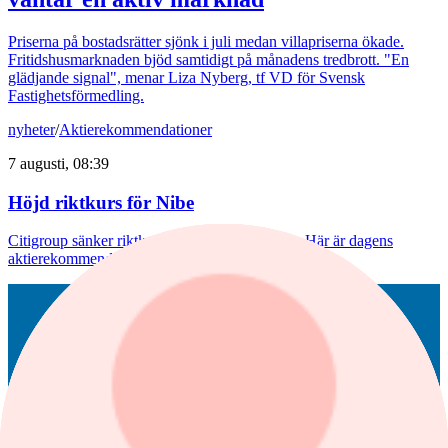
Priserna på bostadsrätter sjönk i juli medan villapriserna ökade.
Fritidshusmarknaden bjöd samtidigt på månadens tredbrott. "En
glädjande signal", menar Liza Nyberg, tf VD för Svensk
Fastighetsförmedling.
nyheter
/
Aktierekommendationer
7 augusti, 08:39
Höjd riktkurs för Nibe
Citigroup sänker riktkursen för Novo Nordisk. Här är dagens
aktierekommendationer.