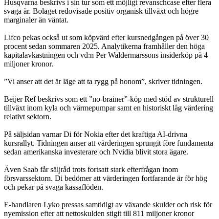
Husqvarna beskrivs i sin tur som ett möjligt revanschcase efter flera
svaga år. Bolaget redovisade positiv organisk tillväxt och högre
marginaler än väntat.
Lifco pekas också ut som köpvärd efter kursnedgången på över 30
procent sedan sommaren 2025. Analytikerna framhåller den höga
kapitalavkastningen och vd:n Per Waldermarssons insiderköp på 4
miljoner kronor.
”Vi anser att det är läge att ta rygg på honom”, skriver tidningen.
Beijer Ref beskrivs som ett ”no-brainer”-köp med stöd av strukturell
tillväxt inom kyla och värmepumpar samt en historiskt låg värdering
relativt sektorn.
På säljsidan varnar Di för Nokia efter det kraftiga AI-drivna
kursrallyt. Tidningen anser att värderingen sprungit före fundamenta
sedan amerikanska investerare och Nvidia blivit stora ägare.
Även Saab får säljråd trots fortsatt stark efterfrågan inom
försvarssektorn. Di bedömer att värderingen fortfarande är för hög
och pekar på svaga kassaflöden.
E-handlaren Lyko pressas samtidigt av växande skulder och risk för
nyemission efter att nettoskulden stigit till 811 miljoner kronor