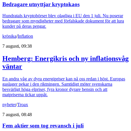
Bedragare utnyttjar kryptokaos
Hundratals kryptobörser blev olagliga i EU den 1 juli. Nu poserar
bedragare som myndigheter med förfalskade dokument för att lura
kunder på deras pengar.
krönika
/
Inflation
7 augusti, 09:38
Hemberg: Energikris och ny inflationsvåg
väntar
En andra våg av dyra energipriser kan nå oss redan i höst. Europas
gaslager pekar i den riktningen. Samtidigt möter svenskarna
besvärligt höga elpriser, fyra kronor dyrare bensin och att
matpriserna tickar uppåt.
nyheter
/
Troax
7 augusti, 08:48
Fem aktier som tog revansch i juli