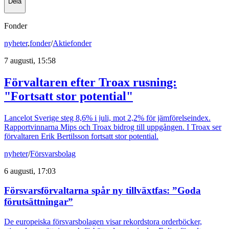
Dela
Fonder
nyheter
,
fonder
/
Aktiefonder
7 augusti, 15:58
Förvaltaren efter Troax rusning:
"Fortsatt stor potential"
Lancelot Sverige steg 8,6% i juli, mot 2,2% för jämförelseindex.
Rapportvinnarna Mips och Troax bidrog till uppgången. I Troax ser
förvaltaren Erik Bertilsson fortsatt stor potential.
nyheter
/
Försvarsbolag
6 augusti, 17:03
Försvarsförvaltarna spår ny tillväxtfas: ”Goda
förutsättningar”
De europeiska försvarsbolagen visar rekordstora orderböcker,