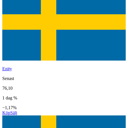
Enity
Senast
76,10
1 dag %
−1,17%
Köp
Sälj