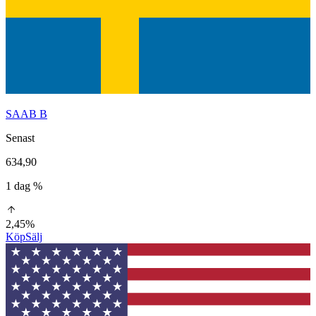
SAAB B
Senast
634,90
1 dag %
2,45%
Köp
Sälj