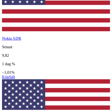
Nokia ADR
Senast
9,82
1 dag %
−1,01%
Köp
Sälj