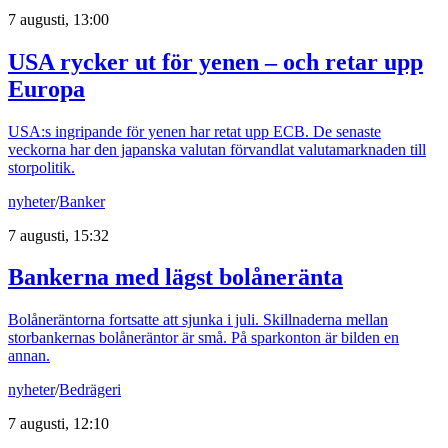
7 augusti, 13:00
USA rycker ut för yenen – och retar upp
Europa
USA:s ingripande för yenen har retat upp ECB. De senaste
veckorna har den japanska valutan förvandlat valutamarknaden till
storpolitik.
nyheter
/
Banker
7 augusti, 15:32
Bankerna med lägst bolåneränta
Bolåneräntorna fortsatte att sjunka i juli. Skillnaderna mellan
storbankernas bolåneräntor är små. På sparkonton är bilden en
annan.
nyheter
/
Bedrägeri
7 augusti, 12:10