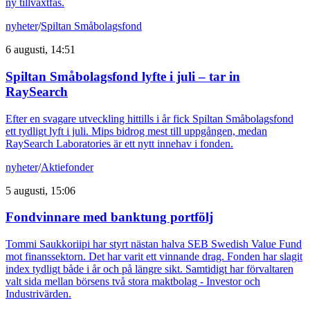
ny tillväxtfas.
nyheter
/
Spiltan Småbolagsfond
6 augusti, 14:51
Spiltan Småbolagsfond lyfte i juli – tar in
RaySearch
Efter en svagare utveckling hittills i år fick Spiltan Småbolagsfond
ett tydligt lyft i juli. Mips bidrog mest till uppgången, medan
RaySearch Laboratories är ett nytt innehav i fonden.
nyheter
/
Aktiefonder
5 augusti, 15:06
Fondvinnare med banktung portfölj
Tommi Saukkoriipi har styrt nästan halva SEB Swedish Value Fund
mot finanssektorn. Det har varit ett vinnande drag. Fonden har slagit
index tydligt både i år och på längre sikt. Samtidigt har förvaltaren
valt sida mellan börsens två stora maktbolag - Investor och
Industrivärden.