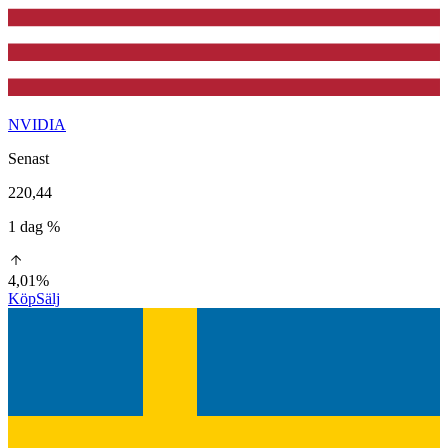
NVIDIA
Senast
220,44
1 dag %
4,01%
Köp
Sälj