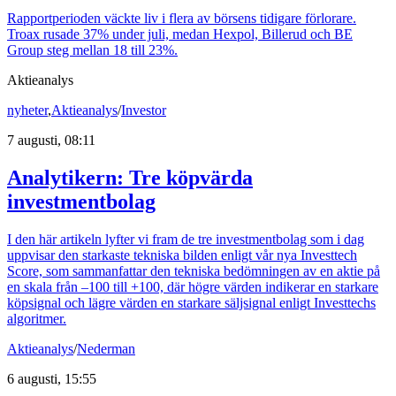
Rapportperioden väckte liv i flera av börsens tidigare förlorare.
Troax rusade 37% under juli, medan Hexpol, Billerud och BE
Group steg mellan 18 till 23%.
Aktieanalys
nyheter
,
Aktieanalys
/
Investor
7 augusti, 08:11
Analytikern: Tre köpvärda
investmentbolag
I den här artikeln lyfter vi fram de tre investmentbolag som i dag
uppvisar den starkaste tekniska bilden enligt vår nya Investtech
Score, som sammanfattar den tekniska bedömningen av en aktie på
en skala från –100 till +100, där högre värden indikerar en starkare
köpsignal och lägre värden en starkare säljsignal enligt Investtechs
algoritmer.
Aktieanalys
/
Nederman
6 augusti, 15:55