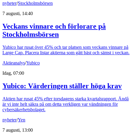
nyheter
/
Stockholmsbörsen
7 augusti, 14:40
Veckans vinnare och förlorare på
Stockholmsbörsen
Yubico har rusat över 45% och tar platsen som veckans vinnare på
Large Cap. Placera listar aktierna som gått bäst och sämst i veckan.
Aktieanalys
/
Yubico
Idag, 07:00
Yubico: Värderingen ställer höga krav
Aktien har rusat 45% efter torsdagens starka kvartalsrapport. Ändå
är vi inte helt säkra på om detta verkligen var vändningen för
cybersäkerhetsbolaget.
nyheter
/
Yen
7 augusti, 13:00