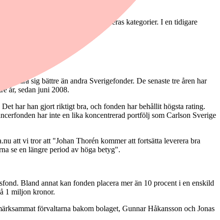
och rankar fonder sinsemellan inom deras kategorier. I en tidigare
lig.
lle klara sig bättre än andra Sverigefonder. De senaste tre åren har
re år, sedan juni 2008.
 har han gjort riktigt bra, och fonden har behållit högsta rating.
ncerfonden har inte en lika koncentrerad portfölj som Carlson Sverige
nu att vi tror att "Johan Thorén kommer att fortsätta leverera bra
na se en längre period av höga betyg".
ersfond. Bland annat kan fonden placera mer än 10 procent i en enskild
på 1 miljon kronor.
 uppmärksammat förvaltarna bakom bolaget, Gunnar Håkansson och Jonas