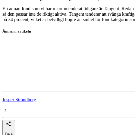
En annan fond som vi har rekommenderat tidigare är Tangent. Redan i 
så den passar inte de riktigt aktiva. Tangent tenderar att svänga krafti
på 34 procent, vilket är betydligt högre än snittet för fondkategorin so
Ämnen i artikeln
fonder
Enter Sverige Hållbar Tillväxt A
Skandia Cancerfonden
Cliens Sverige A
Strand Småbolagsfond
Jesper Strandberg
Dela