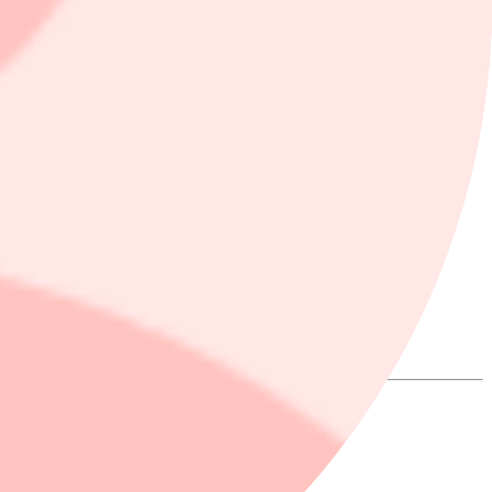
åller det. Placera.nu vet vilka det är.