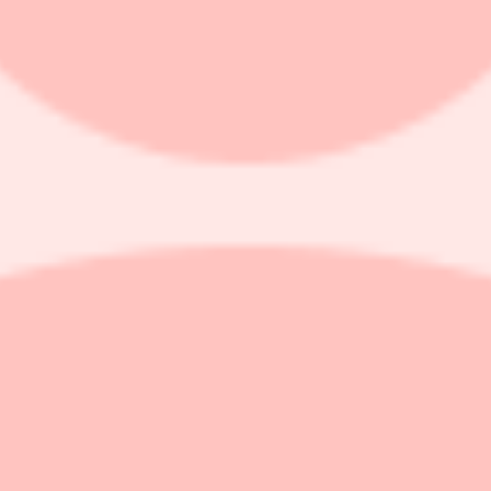
ingstar i år. Men vi ska inte glömma de som redan har toppbetyg, och beh