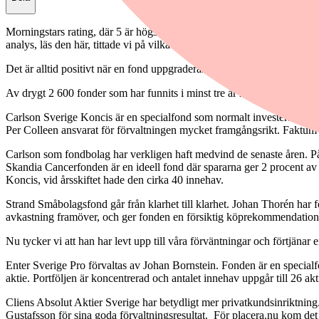
Morningstars rating, där 5 är högst och 1 lägst, säger en hel del om fo
analys, läs den här, tittade vi på vilka fonder som har uppgraderats rat
Det är alltid positivt när en fond uppgraderas, men att behålla en hög ra
Av drygt 2 600 fonder som har funnits i minst tre år har 180 fonder beh
Carlson Sverige Koncis är en specialfond som normalt investerar i 15 t
Per Colleen ansvarat för förvaltningen mycket framgångsrikt. Faktum ä
Carlson som fondbolag har verkligen haft medvind de senaste åren. På
Skandia Cancerfonden är en ideell fond där spararna ger 2 procent av
Koncis, vid årsskiftet hade den cirka 40 innehav.
Strand Småbolagsfond går från klarhet till klarhet. Johan Thorén har f
avkastning framöver, och ger fonden en försiktig köprekommendation.
Nu tycker vi att han har levt upp till våra förväntningar och förtjäna
Enter Sverige Pro förvaltas av Johan Bornstein. Fonden är en specialf
aktie. Portföljen är koncentrerad och antalet innehav uppgår till 26 akt
Cliens Absolut Aktier Sverige har betydligt mer privatkundsinriktnin
Gustafsson för sina goda förvaltningsresultat. För placera.nu kom det 