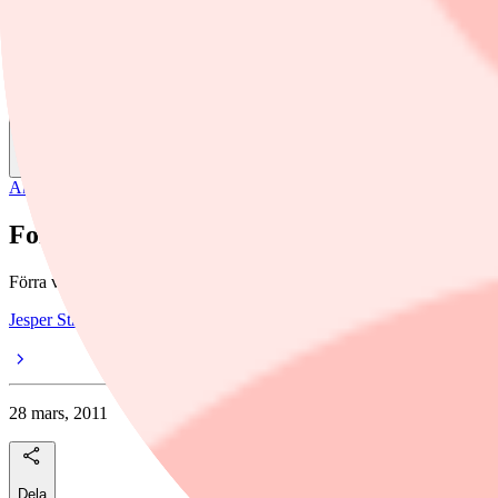
Jesper Strandberg
Dela
Aktieanalys
,
fonder
/
fonder
Fonderna med toppbetyg
Förra veckan skrev placera.nu om de fonder som fått höjt betyg i Morn
Jesper Strandberg
28 mars, 2011
Dela