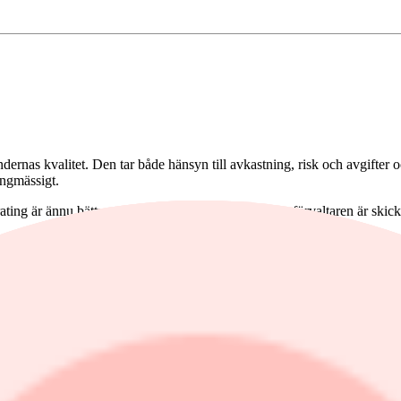
ndernas kvalitet. Den tar både hänsyn till avkastning, risk och avgifter 
ingmässigt.
ting är ännu bättre och ett klart styrkebesked på att förvaltaren är skick
ållit högsta rating från årsskiftet. Av dem är sex svenska aktiefonder.
ill 20 bolag. Redan 2008 skrev placera.nu att vi bedömde att fonden sku
r att Carlson Sverige Koncis har belönats med högsta betyg, sett över t
 uppdrag av Skandia förvaltar Henrik Asplund Skandia Cancerfonden. Det
 sina pengar till Cancerfonden - Riksföreningen mot cancer. Skandia Ca
örvaltat fonden sedan den startade 2007. I november 2010 skrev placera.
 Ännu är fonden rätt ung och för en full köprekommendation vill vi gär