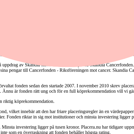
ndernas kvalitet. Den tar både hänsyn till avkastning, risk och avgifter 
ingmässigt.
ting är ännu bättre och ett klart styrkebesked på att förvaltaren är skick
ållit högsta rating från årsskiftet. Av dem är sex svenska aktiefonder.
ill 20 bolag. Redan 2008 skrev placera.nu att vi bedömde att fonden sku
r att Carlson Sverige Koncis har belönats med högsta betyg, sett över t
 uppdrag av Skandia förvaltar Henrik Asplund Skandia Cancerfonden. Det
 sina pengar till Cancerfonden - Riksföreningen mot cancer. Skandia Ca
örvaltat fonden sedan den startade 2007. I november 2010 skrev placera.
 Ännu är fonden rätt ung och för en full köprekommendation vill vi gär
r en riktig köprekommendation.
ond, vilket innebär att den har friare placeringsregler än en värdepapp
ier. Fonden riktar in sig mot institutioner och minsta investering ligger 
g. Minsta investering ligger på tusen kronor. Placera.nu har tidigare
inte som en överraskning att fonden behåller högsta rating.