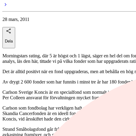
28 mars, 2011
Dela
Morningstars rating, där 5 är högst och 1 lägst, säger en hel del om fo
analys, läs den här, tittade vi på vilka fonder som har uppgraderats rat
Det är alltid positivt när en fond uppgraderas, men att behålla en hög ra
Av drygt 2 600 fonder som har funnits i minst tre år har 180 fonder beh
Carlson Sverige Koncis är en specialfond som normalt investerar i 15 t
Per Colleen ansvarat för förvaltningen mycket framgångsrikt. Faktum ä
Carlson som fondbolag har verkligen haft medvind de senaste åren. På
Skandia Cancerfonden är en ideell fond där spararna ger 2 procent av
Koncis, vid årsskiftet hade den cirka 40 innehav.
Strand Småbolagsfond går från klarhet till klarhet. Johan Thorén har f
avkastning framöver, och ger fonden en försiktig köprekommendation.