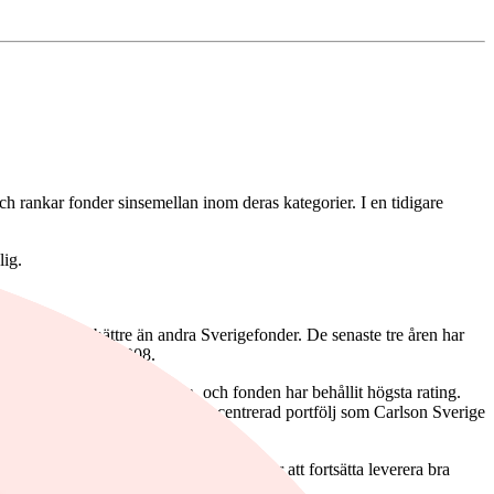
och rankar fonder sinsemellan inom deras kategorier. I en tidigare
lig.
lle klara sig bättre än andra Sverigefonder. De senaste tre åren har
re år, sedan juni 2008.
 har han gjort riktigt bra, och fonden har behållit högsta rating.
ncerfonden har inte en lika koncentrerad portfölj som Carlson Sverige
nu att vi tror att "Johan Thorén kommer att fortsätta leverera bra
na se en längre period av höga betyg".