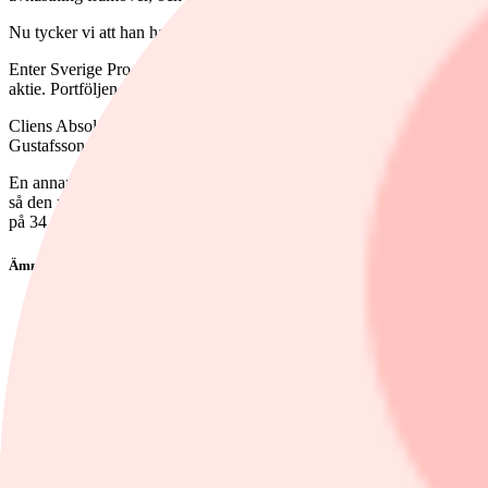
Nu tycker vi att han har levt upp till våra förväntningar och förtjäna
Enter Sverige Pro förvaltas av Johan Bornstein. Fonden är en specialf
aktie. Portföljen är koncentrerad och antalet innehav uppgår till 26 akt
Cliens Absolut Aktier Sverige har betydligt mer privatkundsinriktnin
Gustafsson för sina goda förvaltningsresultat. För placera.nu kom det 
En annan fond som vi har rekommenderat tidigare är Tangent. Redan i 
så den passar inte de riktigt aktiva. Tangent tenderar att svänga krafti
på 34 procent, vilket är betydligt högre än snittet för fondkategorin so
Ämnen i artikeln
fonder
Enter Sverige Hållbar Tillväxt A
Skandia Cancerfonden
Cliens Sverige A
Strand Småbolagsfond