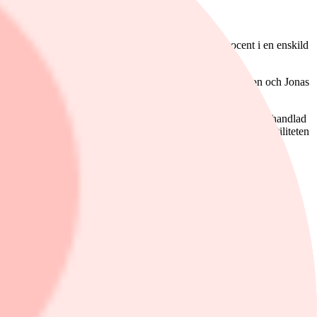
ersfond. Bland annat kan fonden placera mer än 10 procent i en enskild
på 1 miljon kronor.
 uppmärksammat förvaltarna bakom bolaget, Gunnar Håkansson och Jonas
har Daniel Lindkvist fortsatt att leverera. Tangent är månadshandlad
perspektiv när man går in i den. De senaste tre åren ligger volatiliteten