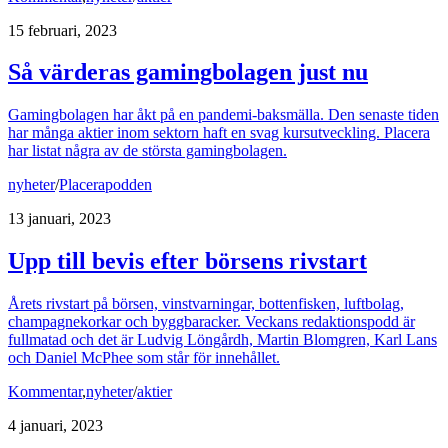
15 februari, 2023
Så värderas gamingbolagen just nu
Gamingbolagen har åkt på en pandemi-baksmälla. Den senaste tiden
har många aktier inom sektorn haft en svag kursutveckling. Placera
har listat några av de största gamingbolagen.
nyheter
/
Placerapodden
13 januari, 2023
Upp till bevis efter börsens rivstart
Årets rivstart på börsen, vinstvarningar, bottenfisken, luftbolag,
champagnekorkar och byggbaracker. Veckans redaktionspodd är
fullmatad och det är Ludvig Löngårdh, Martin Blomgren, Karl Lans
och Daniel McPhee som står för innehållet.
Kommentar
,
nyheter
/
aktier
4 januari, 2023