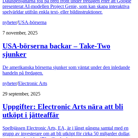
Dataspelsjättarna föll på bred front under fredagen efter att Google
presenterat AI-modellen Project Genie, som kan skapa interaktiva
spelvärldar utifrån enkla text- eller bildinstruktioner.
nyheter
/
USA-börserna
7 november, 2025
USA-börserna backar – Take-Two
sjunker
De amerikanska börserna sjunker som väntat under den inledande
handeln på fredagen.
nyheter
/
Electronic Arts
29 september, 2025
Uppgifter: Electronic Arts nära att bli
utköpt i jätteaffär
Spelbjässen Electronic Arts, EA, är i långt gångna samtal med en
grupp av investerare om att bli utköpt för cirka 50 miljarder dollar,