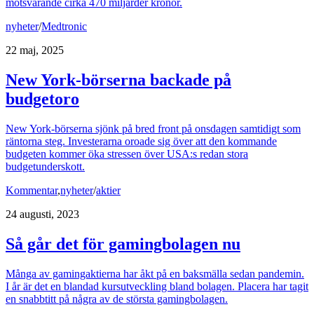
motsvarande cirka 470 miljarder kronor.
nyheter
/
Medtronic
22 maj, 2025
New York-börserna backade på
budgetoro
New York-börserna sjönk på bred front på onsdagen samtidigt som
räntorna steg. Investerarna oroade sig över att den kommande
budgeten kommer öka stressen över USA:s redan stora
budgetunderskott.
Kommentar
,
nyheter
/
aktier
24 augusti, 2023
Så går det för gamingbolagen nu
Många av gamingaktierna har åkt på en baksmälla sedan pandemin.
I år är det en blandad kursutveckling bland bolagen. Placera har tagit
en snabbtitt på några av de största gamingbolagen.