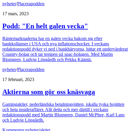
nyheter
/
Placerapodden
17 mars, 2023
Podd: "En helt galen vecka"
Räntemarknaderna har en galen vecka bakom sig efter
bankkollapser i USA och nya inflationschocker. I veckans
redaktionspodd dyker vi ned i bankhärvorna, hittar ett undervärderat
Country-bolag och tar tempen på spac-bolagen. Med Martin
Blomgren, Ludvig Löngårdh och Pekka Kääntä.
nyheter
/
Placerapodden
17 februari, 2023
Aktierna som gör oss knäsvaga
Gamingaktier, nederländska betalningsjätten, iskalla tyska bojätten
och heta insideraffärer. Allt detta och mer därtill i veckans
redaktionspodd med Martin Blomgren, Daniel McPhee, Karl Lans
och Ludvig Löngårdh.
Kommentar
,
nyheter
/
aktier