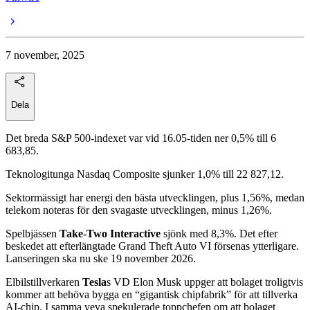
7 november, 2025
Dela
Det breda S&P 500-indexet var vid 16.05-tiden ner 0,5% till 6
683,85.
Teknologitunga Nasdaq Composite sjunker 1,0% till 22 827,12.
Sektormässigt har energi den bästa utvecklingen, plus 1,56%, medan
telekom noteras för den svagaste utvecklingen, minus 1,26%.
Spelbjässen
Take-Two Interactive
sjönk med 8,3%. Det efter
beskedet att efterlängtade Grand Theft Auto VI försenas ytterligare.
Lanseringen ska nu ske 19 november 2026.
Elbilstillverkaren
Tesla
s VD Elon Musk uppger att bolaget troligtvis
kommer att behöva bygga en “gigantisk chipfabrik” för att tillverka
AI-chip. I samma veva spekulerade toppchefen om att bolaget