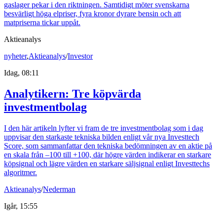
gaslager pekar i den riktningen. Samtidigt möter svenskarna
besvärligt höga elpriser, fyra kronor dyrare bensin och att
matpriserna tickar uppåt.
Aktieanalys
nyheter
,
Aktieanalys
/
Investor
Idag, 08:11
Analytikern: Tre köpvärda
investmentbolag
I den här artikeln lyfter vi fram de tre investmentbolag som i dag
uppvisar den starkaste tekniska bilden enligt vår nya Investtech
Score, som sammanfattar den tekniska bedömningen av en aktie på
en skala från –100 till +100, där högre värden indikerar en starkare
köpsignal och lägre värden en starkare säljsignal enligt Investtechs
algoritmer.
Aktieanalys
/
Nederman
Igår, 15:55