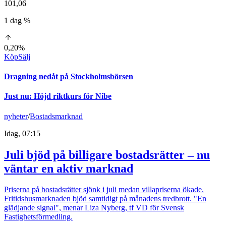
101,06
1 dag %
0,20%
Köp
Sälj
Dragning nedåt på Stockholmsbörsen
Just nu
:
Höjd riktkurs för Nibe
nyheter
/
Bostadsmarknad
Idag, 07:15
Juli bjöd på billigare bostadsrätter – nu
väntar en aktiv marknad
Priserna på bostadsrätter sjönk i juli medan villapriserna ökade.
Fritidshusmarknaden bjöd samtidigt på månadens tredbrott. "En
glädjande signal", menar Liza Nyberg, tf VD för Svensk
Fastighetsförmedling.