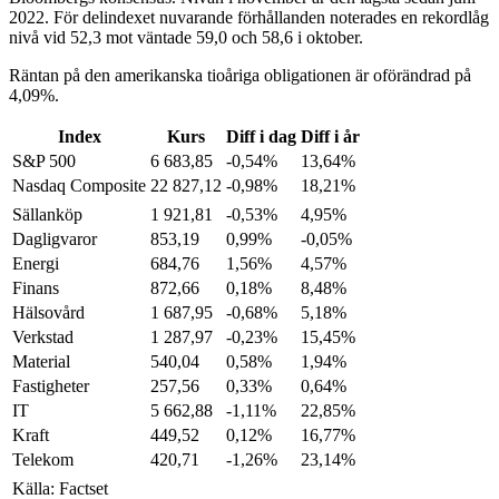
2022. För delindexet nuvarande förhållanden noterades en rekordlåg
nivå vid 52,3 mot väntade 59,0 och 58,6 i oktober.
Räntan på den amerikanska tioåriga obligationen är oförändrad på
4,09%.
Index
Kurs
Diff i dag
Diff i år
S&P 500
6 683,85
-0,54%
13,64%
Nasdaq Composite
22 827,12
-0,98%
18,21%
Sällanköp
1 921,81
-0,53%
4,95%
Dagligvaror
853,19
0,99%
-0,05%
Energi
684,76
1,56%
4,57%
Finans
872,66
0,18%
8,48%
Hälsovård
1 687,95
-0,68%
5,18%
Verkstad
1 287,97
-0,23%
15,45%
Material
540,04
0,58%
1,94%
Fastigheter
257,56
0,33%
0,64%
IT
5 662,88
-1,11%
22,85%
Kraft
449,52
0,12%
16,77%
Telekom
420,71
-1,26%
23,14%
Källa: Factset