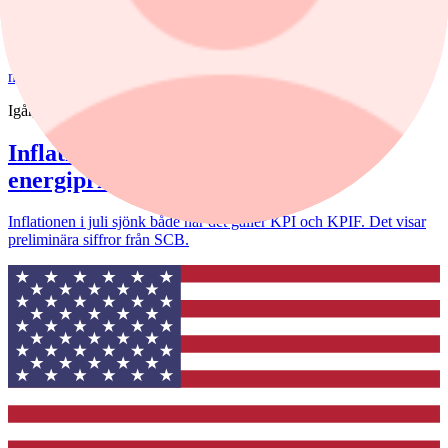
upp farten. Under årets första sex månader slog fonden sitt
jämförelseindex med 5,6 procentenheter. Hon har också plockat in
ett nytt finskt bolag i portföljen.
nyheter
/
Inflation
Igår, 08:19
Inflationen sjunker i takt med
energipriserna
Inflationen i juli sjönk både när det gäller KPI och KPIF. Det visar
preliminära siffror från SCB.