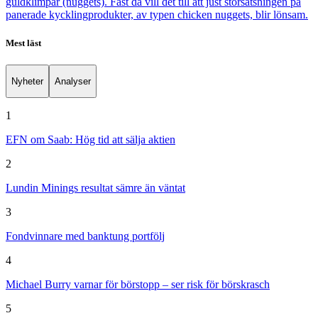
guldklimpar (nuggets). Fast då vill det till att just storsatsningen på
panerade kycklingprodukter, av typen chicken nuggets, blir lönsam.
Mest läst
Nyheter
Analyser
1
EFN om Saab: Hög tid att sälja aktien
2
Lundin Minings resultat sämre än väntat
3
Fondvinnare med banktung portfölj
4
Michael Burry varnar för börstopp – ser risk för börskrasch
5