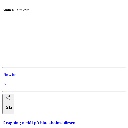
Ämnen i artikeln
USA-börserna
Take-Two Interactive
Airbnb
Tesla
Intel
Finwire
Dela
Dragning nedåt på Stockholmsbörsen