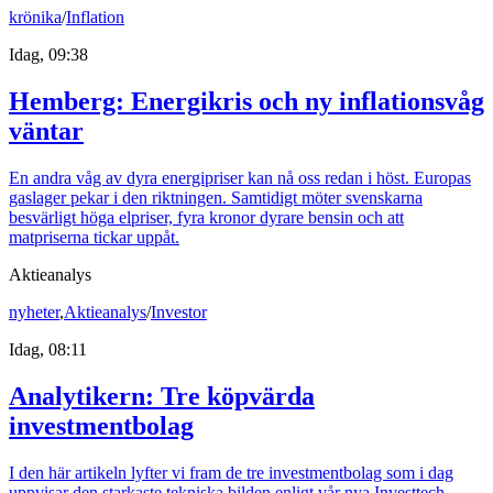
krönika
/
Inflation
Idag, 09:38
Hemberg: Energikris och ny inflationsvåg
väntar
En andra våg av dyra energipriser kan nå oss redan i höst. Europas
gaslager pekar i den riktningen. Samtidigt möter svenskarna
besvärligt höga elpriser, fyra kronor dyrare bensin och att
matpriserna tickar uppåt.
Aktieanalys
nyheter
,
Aktieanalys
/
Investor
Idag, 08:11
Analytikern: Tre köpvärda
investmentbolag
I den här artikeln lyfter vi fram de tre investmentbolag som i dag
uppvisar den starkaste tekniska bilden enligt vår nya Investtech