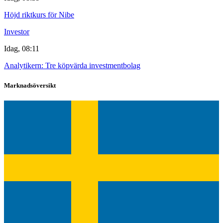
Höjd riktkurs för Nibe
Investor
Idag, 08:11
Analytikern: Tre köpvärda investmentbolag
Marknadsöversikt