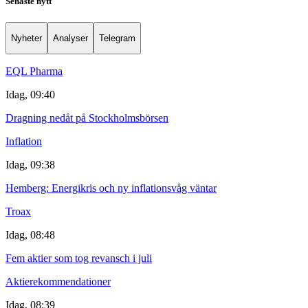
Senaste nytt
Nyheter
Analyser
Telegram
EQL Pharma
Idag, 09:40
Dragning nedåt på Stockholmsbörsen
Inflation
Idag, 09:38
Hemberg: Energikris och ny inflationsvåg väntar
Troax
Idag, 08:48
Fem aktier som tog revansch i juli
Aktierekommendationer
Idag, 08:39