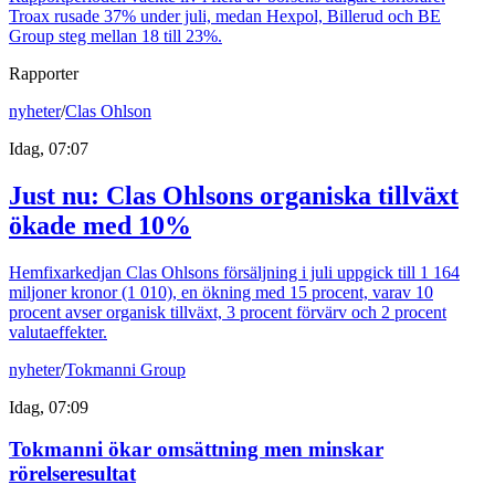
Troax rusade 37% under juli, medan Hexpol, Billerud och BE
Group steg mellan 18 till 23%.
Rapporter
nyheter
/
Clas Ohlson
Idag, 07:07
Just nu
:
Clas Ohlsons organiska tillväxt
ökade med 10%
Hemfixarkedjan Clas Ohlsons försäljning i juli uppgick till 1 164
miljoner kronor (1 010), en ökning med 15 procent, varav 10
procent avser organisk tillväxt, 3 procent förvärv och 2 procent
valutaeffekter.
nyheter
/
Tokmanni Group
Idag, 07:09
Tokmanni ökar omsättning men minskar
rörelseresultat