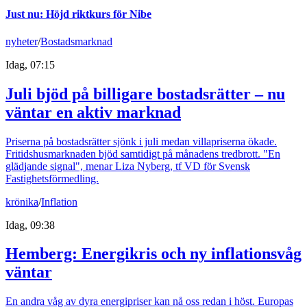
Just nu
:
Höjd riktkurs för Nibe
nyheter
/
Bostadsmarknad
Idag, 07:15
Juli bjöd på billigare bostadsrätter – nu
väntar en aktiv marknad
Priserna på bostadsrätter sjönk i juli medan villapriserna ökade.
Fritidshusmarknaden bjöd samtidigt på månadens tredbrott. "En
glädjande signal", menar Liza Nyberg, tf VD för Svensk
Fastighetsförmedling.
krönika
/
Inflation
Idag, 09:38
Hemberg: Energikris och ny inflationsvåg
väntar
En andra våg av dyra energipriser kan nå oss redan i höst. Europas