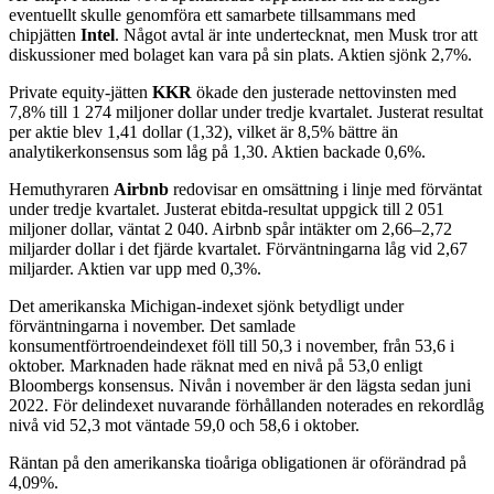
eventuellt skulle genomföra ett samarbete tillsammans med
chipjätten
Intel
. Något avtal är inte undertecknat, men Musk tror att
diskussioner med bolaget kan vara på sin plats. Aktien sjönk 2,7%.
Private equity-jätten
KKR
ökade den justerade nettovinsten med
7,8% till 1 274 miljoner dollar under tredje kvartalet. Justerat resultat
per aktie blev 1,41 dollar (1,32), vilket är 8,5% bättre än
analytikerkonsensus som låg på 1,30. Aktien backade 0,6%.
Hemuthyraren
Airbnb
redovisar en omsättning i linje med förväntat
under tredje kvartalet. Justerat ebitda-resultat uppgick till 2 051
miljoner dollar, väntat 2 040. Airbnb spår intäkter om 2,66–2,72
miljarder dollar i det fjärde kvartalet. Förväntningarna låg vid 2,67
miljarder. Aktien var upp med 0,3%.
Det amerikanska Michigan-indexet sjönk betydligt under
förväntningarna i november. Det samlade
konsumentförtroendeindexet föll till 50,3 i november, från 53,6 i
oktober. Marknaden hade räknat med en nivå på 53,0 enligt
Bloombergs konsensus. Nivån i november är den lägsta sedan juni
2022. För delindexet nuvarande förhållanden noterades en rekordlåg
nivå vid 52,3 mot väntade 59,0 och 58,6 i oktober.
Räntan på den amerikanska tioåriga obligationen är oförändrad på
4,09%.