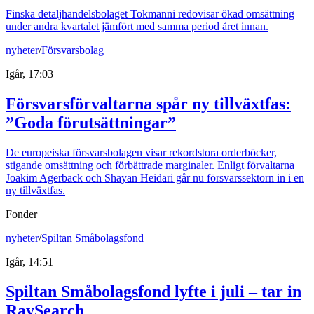
Finska detaljhandelsbolaget Tokmanni redovisar ökad omsättning
under andra kvartalet jämfört med samma period året innan.
nyheter
/
Försvarsbolag
Igår, 17:03
Försvarsförvaltarna spår ny tillväxtfas:
”Goda förutsättningar”
De europeiska försvarsbolagen visar rekordstora orderböcker,
stigande omsättning och förbättrade marginaler. Enligt förvaltarna
Joakim Agerback och Shayan Heidari går nu försvarssektorn in i en
ny tillväxtfas.
Fonder
nyheter
/
Spiltan Småbolagsfond
Igår, 14:51
Spiltan Småbolagsfond lyfte i juli – tar in
RaySearch