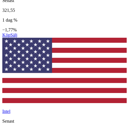
Senast
321,55
1 dag %
−1,77%
Köp
Sälj
Intel
Senast