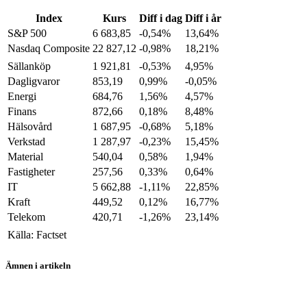
Index
Kurs
Diff i dag
Diff i år
S&P 500
6 683,85
-0,54%
13,64%
Nasdaq Composite
22 827,12
-0,98%
18,21%
Sällanköp
1 921,81
-0,53%
4,95%
Dagligvaror
853,19
0,99%
-0,05%
Energi
684,76
1,56%
4,57%
Finans
872,66
0,18%
8,48%
Hälsovård
1 687,95
-0,68%
5,18%
Verkstad
1 287,97
-0,23%
15,45%
Material
540,04
0,58%
1,94%
Fastigheter
257,56
0,33%
0,64%
IT
5 662,88
-1,11%
22,85%
Kraft
449,52
0,12%
16,77%
Telekom
420,71
-1,26%
23,14%
Källa: Factset
Ämnen i artikeln
USA-börserna
Take-Two Interactive