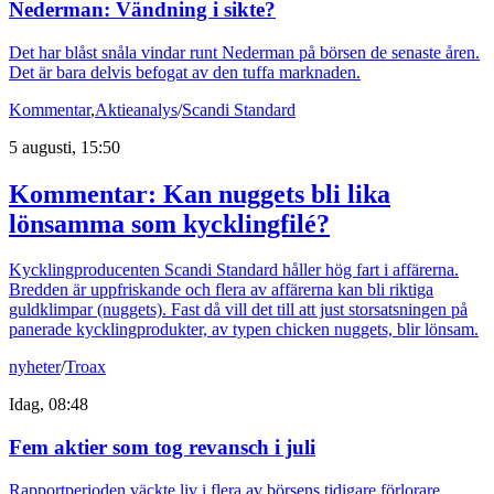
Nederman: Vändning i sikte?
Det har blåst snåla vindar runt Nederman på börsen de senaste åren.
Det är bara delvis befogat av den tuffa marknaden.
Kommentar
,
Aktieanalys
/
Scandi Standard
5 augusti, 15:50
Kommentar: Kan nuggets bli lika
lönsamma som kycklingfilé?
Kycklingproducenten Scandi Standard håller hög fart i affärerna.
Bredden är uppfriskande och flera av affärerna kan bli riktiga
guldklimpar (nuggets). Fast då vill det till att just storsatsningen på
panerade kycklingprodukter, av typen chicken nuggets, blir lönsam.
nyheter
/
Troax
Idag, 08:48
Fem aktier som tog revansch i juli
Rapportperioden väckte liv i flera av börsens tidigare förlorare.