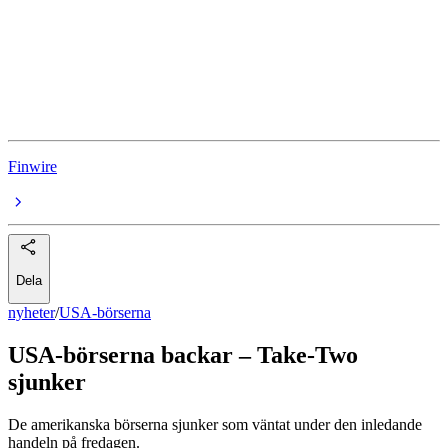
Airbnb
Tesla
Intel
Finwire
Dela
nyheter
/
USA-börserna
USA-börserna backar – Take-Two
sjunker
De amerikanska börserna sjunker som väntat under den inledande
handeln på fredagen.