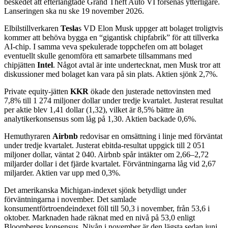
beskedet att efterlängtade Grand Theft Auto VI försenas ytterligare.
Lanseringen ska nu ske 19 november 2026.
Elbilstillverkaren
Tesla
s VD Elon Musk uppger att bolaget troligtvis
kommer att behöva bygga en “gigantisk chipfabrik” för att tillverka
AI-chip. I samma veva spekulerade toppchefen om att bolaget
eventuellt skulle genomföra ett samarbete tillsammans med
chipjätten
Intel
. Något avtal är inte undertecknat, men Musk tror att
diskussioner med bolaget kan vara på sin plats. Aktien sjönk 2,7%.
Private equity-jätten
KKR
ökade den justerade nettovinsten med
7,8% till 1 274 miljoner dollar under tredje kvartalet. Justerat resultat
per aktie blev 1,41 dollar (1,32), vilket är 8,5% bättre än
analytikerkonsensus som låg på 1,30. Aktien backade 0,6%.
Hemuthyraren
Airbnb
redovisar en omsättning i linje med förväntat
under tredje kvartalet. Justerat ebitda-resultat uppgick till 2 051
miljoner dollar, väntat 2 040. Airbnb spår intäkter om 2,66–2,72
miljarder dollar i det fjärde kvartalet. Förväntningarna låg vid 2,67
miljarder. Aktien var upp med 0,3%.
Det amerikanska Michigan-indexet sjönk betydligt under
förväntningarna i november. Det samlade
konsumentförtroendeindexet föll till 50,3 i november, från 53,6 i
oktober. Marknaden hade räknat med en nivå på 53,0 enligt
Bloombergs konsensus. Nivån i november är den lägsta sedan juni