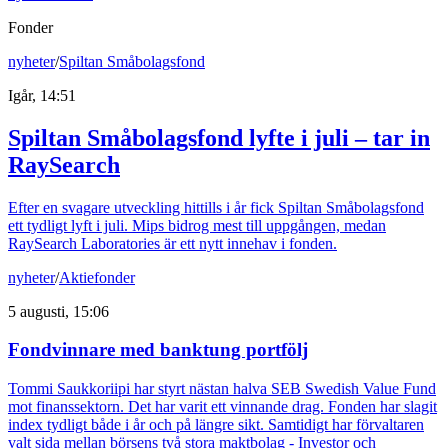
Fonder
nyheter
/
Spiltan Småbolagsfond
Igår, 14:51
Spiltan Småbolagsfond lyfte i juli – tar in
RaySearch
Efter en svagare utveckling hittills i år fick Spiltan Småbolagsfond
ett tydligt lyft i juli. Mips bidrog mest till uppgången, medan
RaySearch Laboratories är ett nytt innehav i fonden.
nyheter
/
Aktiefonder
5 augusti, 15:06
Fondvinnare med banktung portfölj
Tommi Saukkoriipi har styrt nästan halva SEB Swedish Value Fund
mot finanssektorn. Det har varit ett vinnande drag. Fonden har slagit
index tydligt både i år och på längre sikt. Samtidigt har förvaltaren
valt sida mellan börsens två stora maktbolag - Investor och