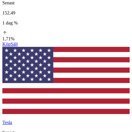
Senast
152,49
1 dag %
1,71%
Köp
Sälj
Tesla