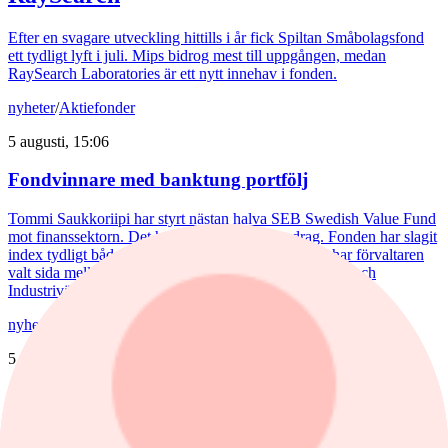
Efter en svagare utveckling hittills i år fick Spiltan Småbolagsfond
ett tydligt lyft i juli. Mips bidrog mest till uppgången, medan
RaySearch Laboratories är ett nytt innehav i fonden.
nyheter
/
Aktiefonder
5 augusti, 15:06
Fondvinnare med banktung portfölj
Tommi Saukkoriipi har styrt nästan halva SEB Swedish Value Fund
mot finanssektorn. Det har varit ett vinnande drag. Fonden har slagit
index tydligt både i år och på längre sikt. Samtidigt har förvaltaren
valt sida mellan börsens två stora maktbolag - Investor och
Industrivärden.
nyheter
/
Aktiefonder
5 augusti, 10:42
Theorells revansch – småbolagsfonden kör om index
Efter flera år av motvind har Henrietta Theorells småbolagsfond fått