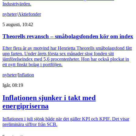
Industrivärden.
nyheter
/
Aktiefonder
5 augusti, 10:42
Theorells revansch – småbolagsfonden kör om index
Efter flera år av motvind har Henrietta Theorells småbolagsfond fått
upp farten. Under årets första sex månader slog fonden sitt
jämförelseindex med 5,6 procentenheter. Hon har också plockat in
ett nytt finskt bolag i portföljen.
nyheter
/
Inflation
Igår, 08:19
Inflationen sjunker i takt med
energipriserna
Inflationen i juli sjönk både när det gäller KPI och KPIF. Det visar
preliminära siffror från SCB.