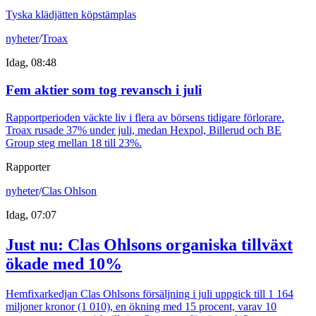
Tyska klädjätten köpstämplas
nyheter
/
Troax
Idag, 08:48
Fem aktier som tog revansch i juli
Rapportperioden väckte liv i flera av börsens tidigare förlorare.
Troax rusade 37% under juli, medan Hexpol, Billerud och BE
Group steg mellan 18 till 23%.
Rapporter
nyheter
/
Clas Ohlson
Idag, 07:07
Just nu
:
Clas Ohlsons organiska tillväxt
ökade med 10%
Hemfixarkedjan Clas Ohlsons försäljning i juli uppgick till 1 164
miljoner kronor (1 010), en ökning med 15 procent, varav 10