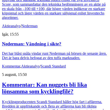
Score, som sammanfattar den tekniska bedömningen av en aktie på
en skala från –100 till +100, där högre värden indikerar en starkare
köpsignal och lägre värden en starkare säljsignal enligt Investtechs
algoritmer.
Aktieanalys
/
Nederman
Igår, 15:55
Nederman: Vändning i sikte?
Det har blåst snåla vindar runt Nederman på börsen de senaste åren.
Det är bara delvis befogat av den tuffa marknaden.
Kommentar
,
Aktieanalys
/
Scandi Standard
5 augusti, 15:50
Kommentar: Kan nuggets bli lika
lönsamma som kycklingfilé?
Kycklingproducenten Scandi Standard håller hög fart i affärerna.
Bredden är uppfriskande och flera av affärerna kan bli riktiga