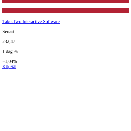
Take-Two Interactive Software
Senast
232,47
1 dag %
−1,04%
Köp
Sälj