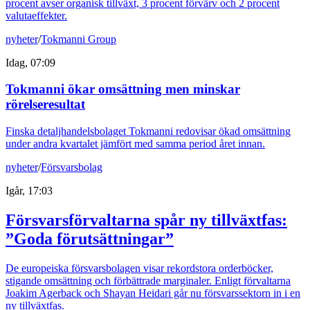
procent avser organisk tillväxt, 3 procent förvärv och 2 procent
valutaeffekter.
nyheter
/
Tokmanni Group
Idag, 07:09
Tokmanni ökar omsättning men minskar
rörelseresultat
Finska detaljhandelsbolaget Tokmanni redovisar ökad omsättning
under andra kvartalet jämfört med samma period året innan.
nyheter
/
Försvarsbolag
Igår, 17:03
Försvarsförvaltarna spår ny tillväxtfas:
”Goda förutsättningar”
De europeiska försvarsbolagen visar rekordstora orderböcker,
stigande omsättning och förbättrade marginaler. Enligt förvaltarna
Joakim Agerback och Shayan Heidari går nu försvarssektorn in i en
ny tillväxtfas.