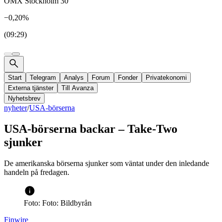
OMX Stockholm 30
−0,20%
(09:29)
Start
Telegram
Analys
Forum
Fonder
Privatekonomi
Externa tjänster
Till Avanza
Nyhetsbrev
nyheter
/
USA-börserna
USA-börserna backar – Take-Two
sjunker
De amerikanska börserna sjunker som väntat under den inledande
handeln på fredagen.
Foto: Foto: Bildbyrån
Finwire