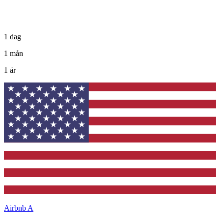
1 dag
1 mån
1 år
Airbnb A