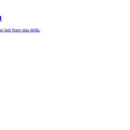
t
g lagt fram sina delår.