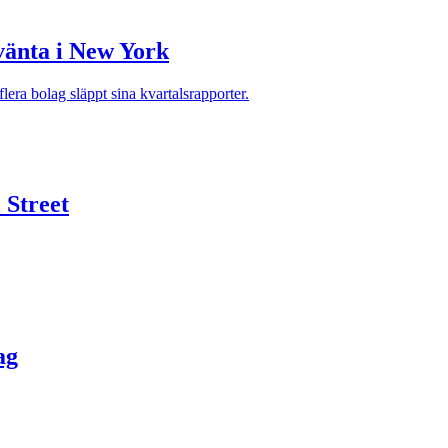
 vänta i New York
era bolag släppt sina kvartalsrapporter.
 Street
ag