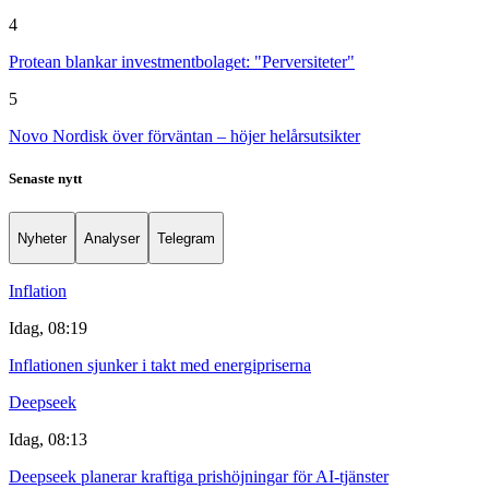
4
Protean blankar investmentbolaget: "Perversiteter"
5
Novo Nordisk över förväntan – höjer helårsutsikter
Senaste nytt
Nyheter
Analyser
Telegram
Inflation
Idag, 08:19
Inflationen sjunker i takt med energipriserna
Deepseek
Idag, 08:13
Deepseek planerar kraftiga prishöjningar för AI-tjänster