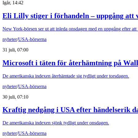
Igår, 14:42
Eli Lilly stiger i förhandeln – uppgång att
New York-börsen ser ut att inleda onsdagen med en uppgång efter att fl
nyheter
/
USA-börserna
31 juli, 07:00
Microsoft i täten för återhämtning på Wall
De amerikanska indexen återhämtade sig tydligt under torsdagen.
nyheter
/
USA-börserna
30 juli, 07:10
Kraftig nedgång i USA efter händelserik d
De amerikanska indexen sjönk tydligt under onsdagen.
nyheter
/
USA-börserna