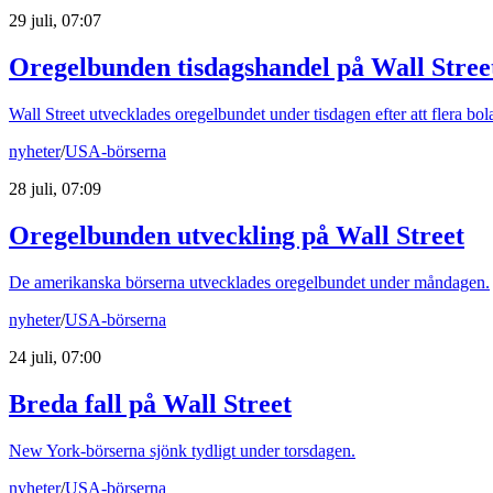
29 juli, 07:07
Oregelbunden tisdagshandel på Wall Stree
Wall Street utvecklades oregelbundet under tisdagen efter att flera bola
nyheter
/
USA-börserna
28 juli, 07:09
Oregelbunden utveckling på Wall Street
De amerikanska börserna utvecklades oregelbundet under måndagen.
nyheter
/
USA-börserna
24 juli, 07:00
Breda fall på Wall Street
New York-börserna sjönk tydligt under torsdagen.
nyheter
/
USA-börserna