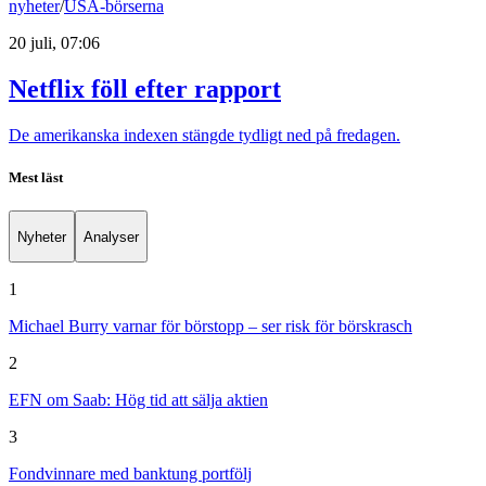
nyheter
/
USA-börserna
20 juli, 07:06
Netflix föll efter rapport
De amerikanska indexen stängde tydligt ned på fredagen.
Mest läst
Nyheter
Analyser
1
Michael Burry varnar för börstopp – ser risk för börskrasch
2
EFN om Saab: Hög tid att sälja aktien
3
Fondvinnare med banktung portfölj