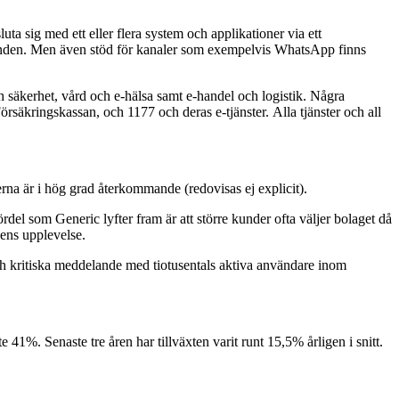
 sig med ett eller flera system och applikationer via ett
landen. Men även stöd för kanaler som exempelvis WhatsApp finns
säkerhet, vård och e-hälsa samt e-handel och logistik. Några
kringskassan, och 1177 och deras e-tjänster. Alla tjänster och all
rna är i hög grad återkommande (redovisas ej explicit).
el som Generic lyfter fram är att större kunder ofta väljer bolaget då
dens upplevelse.
och kritiska meddelande med tiotusentals aktiva användare inom
41%. Senaste tre åren har tillväxten varit runt 15,5% årligen i snitt.