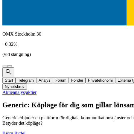
OMX Stockholm 30
−0,32%
(vid stängning)
Start
Telegram
Analys
Forum
Fonder
Privatekonomi
Externa t
Nyhetsbrev
Aktieanalys
/
aktier
Generic: Köpläge för dig som gillar löns
Generic erbjuder en plattform för digitala kommunikationstjänster och
Betyder det köpläge?
Björn Rydell