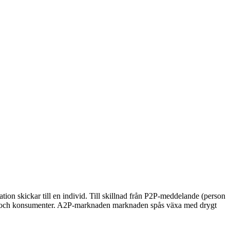
on skickar till en individ. Till skillnad från P2P-meddelande (person
ag och konsumenter. A2P-marknaden marknaden spås växa med drygt