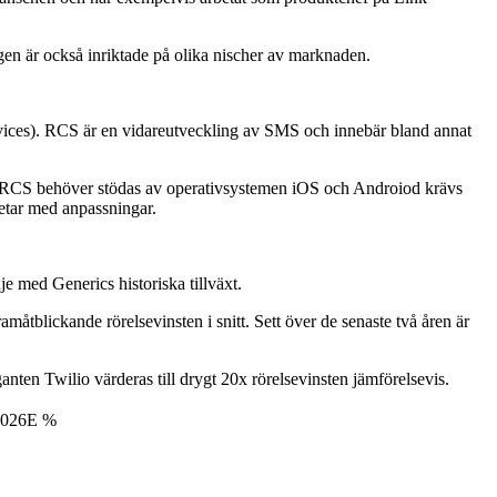
en är också inriktade på olika nischer av marknaden.
ices). RCS är en vidareutveckling av SMS och innebär bland annat
tt RCS behöver stödas av operativsystemen iOS och Androiod krävs
betar med anpassningar.
je med Generics historiska tillväxt.
åtblickande rörelsevinsten i snitt. Sett över de senaste två åren är
ten Twilio värderas till drygt 20x rörelsevinsten jämförelsevis.
-2026E %