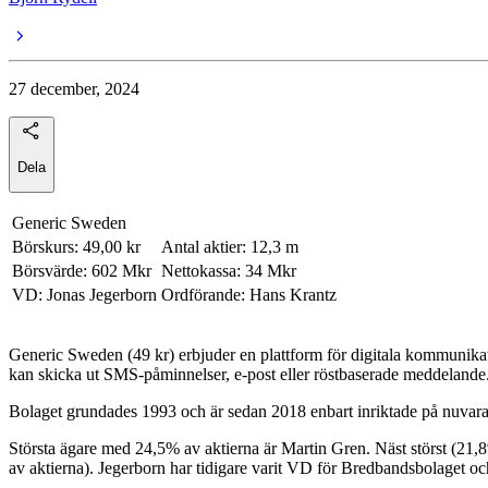
27 december, 2024
Dela
Generic Sweden
Börskurs: 49,00 kr
Antal aktier: 12,3 m
Börsvärde: 602 Mkr
Nettokassa: 34 Mkr
VD: Jonas Jegerborn
Ordförande: Hans Krantz
Generic Sweden (49 kr) erbjuder en plattform för digitala kommunikat
kan skicka ut SMS-påminnelser, e-post eller röstbaserade meddelande
Bolaget grundades 1993 och är sedan 2018 enbart inriktade på nuvara
Största ägare med 24,5% av aktierna är Martin Gren. Näst störst (21
av aktierna). Jegerborn har tidigare varit VD för Bredbandsbolaget oc