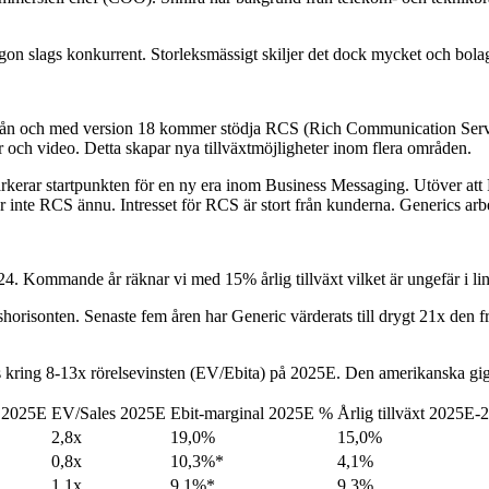
on slags konkurrent. Storleksmässigt skiljer det dock mycket och bolag
från och med version 18 kommer stödja RCS (Rich Communication Serv
lder och video. Detta skapar nya tillväxtmöjligheter inom flera områden.
markerar startpunkten för en ny era inom Business Messaging. Utöver a
r inte RCS ännu. Intresset för RCS är stort från kunderna. Generics ar
24. Kommande år räknar vi med 15% årlig tillväxt vilket är ungefär i lin
risonten. Senaste fem åren har Generic värderats till drygt 21x den fram
 kring 8-13x rörelsevinsten (EV/Ebita) på 2025E. Den amerikanska gigan
 2025E
EV/Sales 2025E
Ebit-marginal 2025E %
Årlig tillväxt 2025E
2,8x
19,0%
15,0%
0,8x
10,3%*
4,1%
1,1x
9,1%*
9,3%