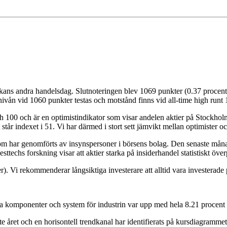
ans andra handelsdag. Slutnoteringen blev 1069 punkter (0.37 procent).
dnivån vid 1060 punkter testas och motstånd finns vid all-time high runt
ch 100 och är en optimistindikator som visar andelen aktier på Stockhol
 står indexet i 51. Vi har därmed i stort sett jämvikt mellan optimister 
 som har genomförts av insynspersoner i börsens bolag. Den senaste månad
ttechs forskning visar att aktier starka på insiderhandel statistiskt öv
). Vi rekommenderar långsiktiga investerare att alltid vara investerad
ska komponenter och system för industrin var upp med hela 8.21 procent 
e året och en horisontell trendkanal har identifierats på kursdiagrammet 