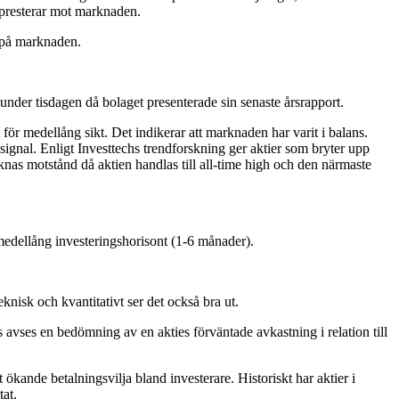
erpresterar mot marknaden.
e på marknaden.
under tisdagen då bolaget presenterade sin senaste årsrapport.
för medellång sikt. Det indikerar att marknaden har varit i balans.
signal. Enligt Investtechs trendforskning ger aktier som bryter upp
aknas motstånd då aktien handlas till all-time high och den närmaste
 medellång investeringshorisont (1-6 månader).
nisk och kvantitativt ser det också bra ut.
s avses en bedömning av en akties förväntade avkastning i relation till
ökande betalningsvilja bland investerare. Historiskt har aktier i
tat.