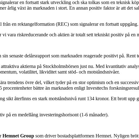
ignalerar en fortsatt stark utveckling och ska tolkas som en teknisk köp
er årlig växt än marknaden i stort. En annan positiv faktor är att det s
al från en rektangelformation (REC) som signalerar en fortsatt uppgång.
 vi vara riskreducerande och aktien är totalt sett tekniskt positiv på en
in senaste delårsrapport som marknaden reagerade positivt på. Rent tek
t attraktiva aktierna på Stockholmsbörsen just nu. Med kvantitativ analy
entum, volatilitet, likviditet samt stöd- och motståndsnivåer.
ra trendens övre del, vilket tyder på en stor optimism och en successivt 
.5 procentenheter bättre än marknaden enligt Investtechs forskningsresul
ng sikt återfinns en stark motståndsnivå runt 134 kronor. Ett brott up
ositiv på en medellång investeringshorisont (1-6 månader).
ur
Hemnet Group
som driver bostadsplattformen Hemnet. Nyligen bröt 