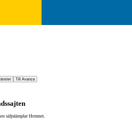
jänster
Till Avanza
adssajten
men säljstämplar Hemnet.