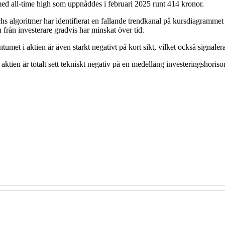
 med all-time high som uppnåddes i februari 2025 runt 414 kronor.
chs algoritmer har identifierat en fallande trendkanal på kursdiagrammet
 från investerare gradvis har minskat över tid.
et i aktien är även starkt negativt på kort sikt, vilket också signalerar
ktien är totalt sett tekniskt negativ på en medellång investeringshoriso