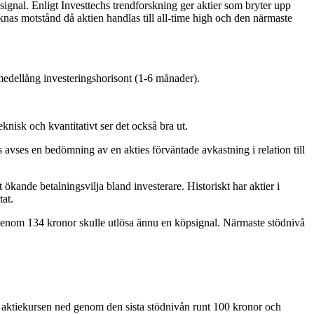
signal. Enligt Investtechs trendforskning ger aktier som bryter upp
aknas motstånd då aktien handlas till all-time high och den närmaste
 medellång investeringshorisont (1-6 månader).
nisk och kvantitativt ser det också bra ut.
s avses en bedömning av en akties förväntade avkastning i relation till
ökande betalningsvilja bland investerare. Historiskt har aktier i
tat.
p genom 134 kronor skulle utlösa ännu en köpsignal. Närmaste stödnivå
aktiekursen ned genom den sista stödnivån runt 100 kronor och