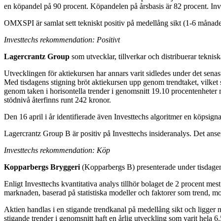
en köpandel på 90 procent. Köpandelen på årsbasis är 82 procent. Inves
OMXSPI är samlat sett tekniskt positiv på medellång sikt (1-6 månader
Investtechs rekommendation: Positivt
Lagercrantz Group
som utvecklar, tillverkar och distribuerar tekni
Utvecklingen för aktiekursen har annars varit sidledes under det senast
Med tisdagens stigning bröt aktiekursen upp genom trendtaket, vilket s
genom taken i horisontella trender i genomsnitt 19.10 procentenheter m
stödnivå återfinns runt 242 kronor.
Den 16 april i år identifierade även Investtechs algoritmer en köpsign
Lagercrantz Group B är positiv på Investtechs insideranalys. Det anser
Investtechs rekommendation: Köp
Kopparbergs Bryggeri
(Kopparbergs B) presenterade under tisdagen s
Enligt Investtechs kvantitativa analys tillhör bolaget de 2 procent mes
marknaden, baserad på statistiska modeller och faktorer som trend, mom
Aktien handlas i en stigande trendkanal på medellång sikt och ligger nä
stigande trender i genomsnitt haft en årlig utveckling som varit hela 6