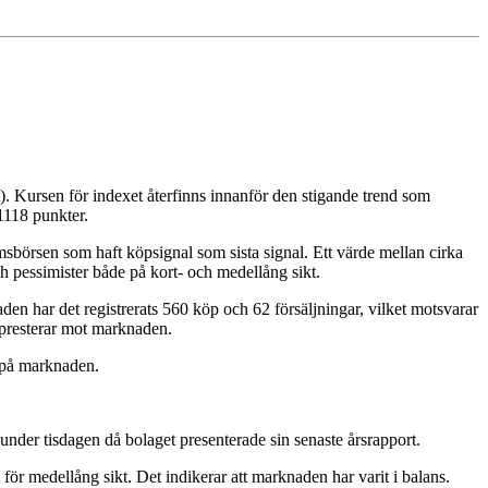
 Kursen för indexet återfinns innanför den stigande trend som
 1118 punkter.
msbörsen som haft köpsignal som sista signal. Ett värde mellan cirka
och pessimister både på kort- och medellång sikt.
en har det registrerats 560 köp och 62 försäljningar, vilket motsvarar
erpresterar mot marknaden.
e på marknaden.
under tisdagen då bolaget presenterade sin senaste årsrapport.
för medellång sikt. Det indikerar att marknaden har varit i balans.