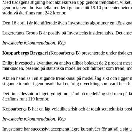
Med tisdagens stigning bröt aktiekursen upp genom trendtaket, vilket s
genom taken i horisontella trender i genomsnitt 19.10 procentenheter m
stödnivå återfinns runt 242 kronor.
Den 16 april i år identifierade även Investtechs algoritmer en köpsign
Lagercrantz Group B är positiv på Investtechs insideranalys. Det anser
Investtechs rekommendation: Köp
Kopparbergs Bryggeri
(Kopparbergs B) presenterade under tisdagen s
Enligt Investtechs kvantitativa analys tillhör bolaget de 2 procent mes
marknaden, baserad på statistiska modeller och faktorer som trend, mom
Aktien handlas i en stigande trendkanal på medellång sikt och ligger nä
stigande trender i genomsnitt haft en årlig utveckling som varit hela 6
Det finns dessutom inget tydligt motstånd på medellång sikt men på lå
återfinns runt 119 kronor.
Kopparbergs B har en låg volatilitetsrisk och är totalt sett tekniskt p
Investtechs rekommendation: Köp
Investerare har successivt accepterat lägre kursnivåer för att sälja sig 