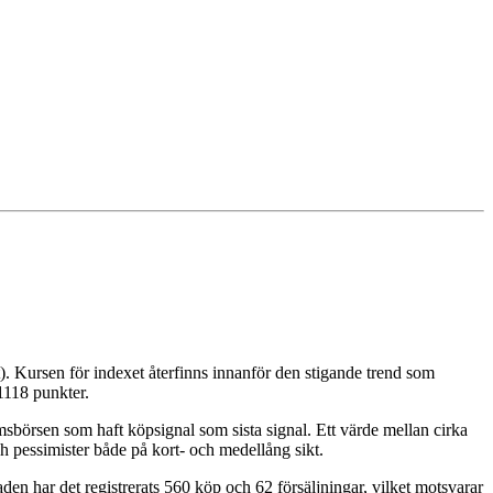
 Kursen för indexet återfinns innanför den stigande trend som
 1118 punkter.
msbörsen som haft köpsignal som sista signal. Ett värde mellan cirka
och pessimister både på kort- och medellång sikt.
en har det registrerats 560 köp och 62 försäljningar, vilket motsvarar