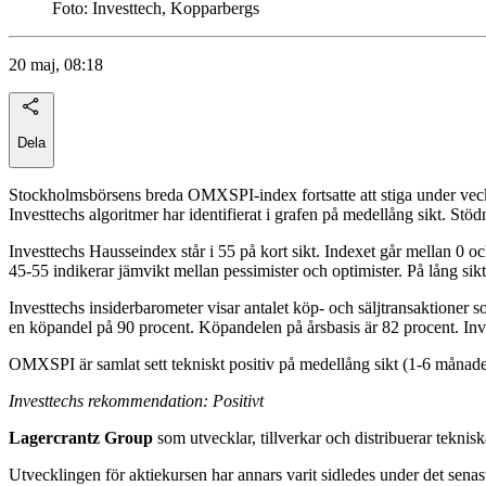
Foto: Investtech, Kopparbergs
20 maj, 08:18
Dela
Stockholmsbörsens breda OMXSPI-index fortsatte att stiga under veck
Investtechs algoritmer har identifierat i grafen på medellång sikt. Stö
Investtechs Hausseindex står i 55 på kort sikt. Indexet går mellan 0 o
45-55 indikerar jämvikt mellan pessimister och optimister. På lång sikt
Investtechs insiderbarometer visar antalet köp- och säljtransaktioner
en köpandel på 90 procent. Köpandelen på årsbasis är 82 procent. Inves
OMXSPI är samlat sett tekniskt positiv på medellång sikt (1-6 månader
Investtechs rekommendation: Positivt
Lagercrantz Group
som utvecklar, tillverkar och distribuerar tekni
Utvecklingen för aktiekursen har annars varit sidledes under det senast