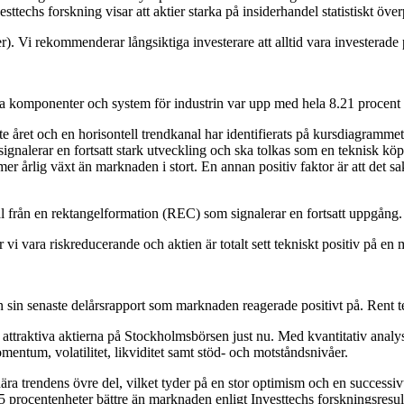
ttechs forskning visar att aktier starka på insiderhandel statistiskt öv
). Vi rekommenderar långsiktiga investerare att alltid vara investerad
ska komponenter och system för industrin var upp med hela 8.21 procent 
e året och en horisontell trendkanal har identifierats på kursdiagrammet 
ignalerar en fortsatt stark utveckling och ska tolkas som en teknisk köp
er årlig växt än marknaden i stort. En annan positiv faktor är att det s
al från en rektangelformation (REC) som signalerar en fortsatt uppgång.
 vi vara riskreducerande och aktien är totalt sett tekniskt positiv på en
in senaste delårsrapport som marknaden reagerade positivt på. Rent tek
t attraktiva aktierna på Stockholmsbörsen just nu. Med kvantitativ analy
entum, volatilitet, likviditet samt stöd- och motståndsnivåer.
ra trendens övre del, vilket tyder på en stor optimism och en successivt 
.5 procentenheter bättre än marknaden enligt Investtechs forskningsresul