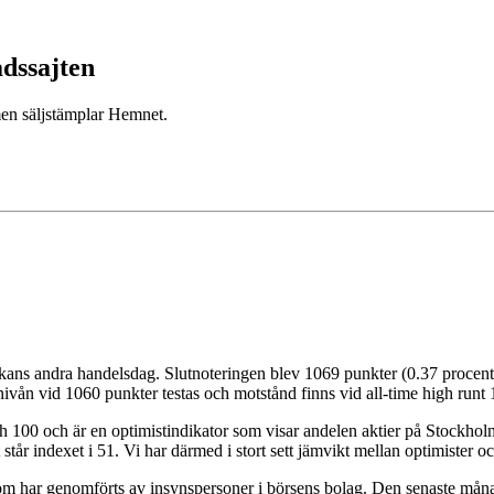
adssajten
men säljstämplar Hemnet.
ans andra handelsdag. Slutnoteringen blev 1069 punkter (0.37 procent).
dnivån vid 1060 punkter testas och motstånd finns vid all-time high runt
ch 100 och är en optimistindikator som visar andelen aktier på Stockhol
 står indexet i 51. Vi har därmed i stort sett jämvikt mellan optimister 
 som har genomförts av insynspersoner i börsens bolag. Den senaste månad