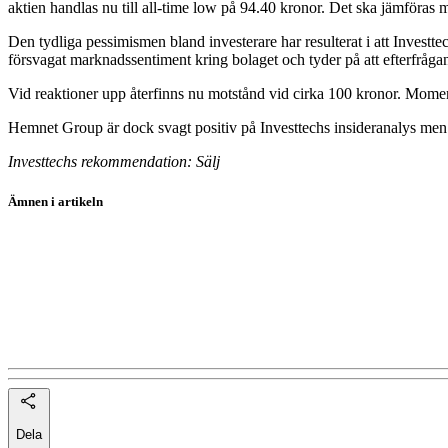
aktien handlas nu till all-time low på 94.40 kronor. Det ska jämföras
Den tydliga pessimismen bland investerare har resulterat i att Investte
försvagat marknadssentiment kring bolaget och tyder på att efterfrågan
Vid reaktioner upp återfinns nu motstånd vid cirka 100 kronor. Momentum
Hemnet Group är dock svagt positiv på Investtechs insideranalys men a
Investtechs rekommendation: Sälj
Ämnen i artikeln
Aktierekommendationer
Hemnet
Lagercrantz
Kopparbergs
Dela