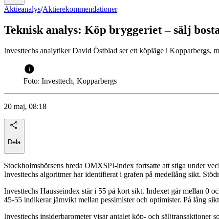
Aktieanalys
/
Aktierekommendationer
Teknisk analys: Köp bryggeriet – sälj bost
Investtechs analytiker David Östblad ser ett köpläge i Kopparbergs, 
Foto: Investtech, Kopparbergs
20 maj, 08:18
Dela
Stockholmsbörsens breda OMXSPI-index fortsatte att stiga under veck
Investtechs algoritmer har identifierat i grafen på medellång sikt. Stö
Investtechs Hausseindex står i 55 på kort sikt. Indexet går mellan 0 o
45-55 indikerar jämvikt mellan pessimister och optimister. På lång sikt
Investtechs insiderbarometer visar antalet köp- och säljtransaktioner