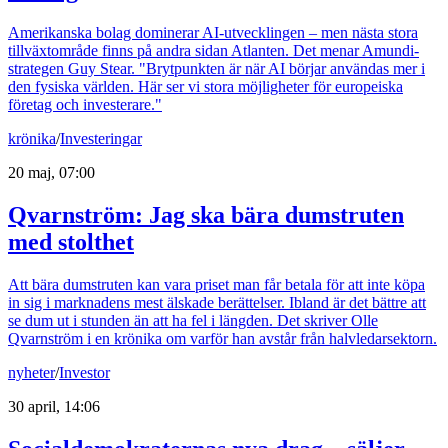
Amerikanska bolag dominerar AI-utvecklingen – men nästa stora
tillväxtområde finns på andra sidan Atlanten. Det menar Amundi-
strategen Guy Stear. "Brytpunkten är när AI börjar användas mer i
den fysiska världen. Här ser vi stora möjligheter för europeiska
företag och investerare."
krönika
/
Investeringar
20 maj, 07:00
Qvarnström: Jag ska bära dumstruten
med stolthet
Att bära dumstruten kan vara priset man får betala för att inte köpa
in sig i marknadens mest älskade berättelser. Ibland är det bättre att
se dum ut i stunden än att ha fel i längden. Det skriver Olle
Qvarnström i en krönika om varför han avstår från halvledarsektorn.
nyheter
/
Investor
30 april, 14:06