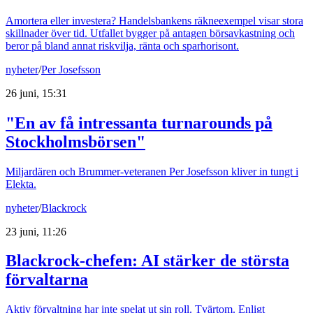
Amortera eller investera? Handelsbankens räkneexempel visar stora
skillnader över tid. Utfallet bygger på antagen börsavkastning och
beror på bland annat riskvilja, ränta och sparhorisont.
nyheter
/
Per Josefsson
26 juni, 15:31
"En av få intressanta turnarounds på
Stockholmsbörsen"
Miljardären och Brummer-veteranen Per Josefsson kliver in tungt i
Elekta.
nyheter
/
Blackrock
23 juni, 11:26
Blackrock-chefen: AI stärker de största
förvaltarna
Aktiv förvaltning har inte spelat ut sin roll. Tvärtom. Enligt