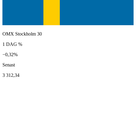
OMX Stockholm 30
1 DAG %
−0,32%
Senast
3 312,34