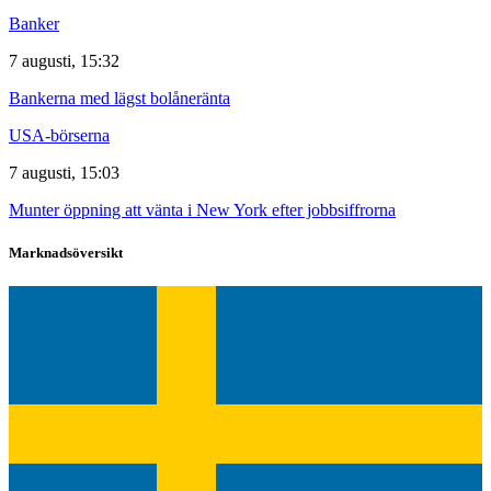
Banker
7 augusti, 15:32
Bankerna med lägst bolåneränta
USA-börserna
7 augusti, 15:03
Munter öppning att vänta i New York efter jobbsiffrorna
Marknadsöversikt