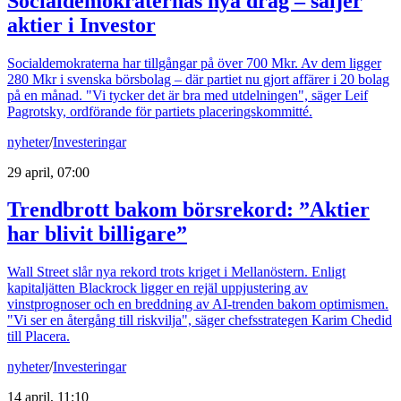
Socialdemokraternas nya drag – säljer
aktier i Investor
Socialdemokraterna har tillgångar på över 700 Mkr. Av dem ligger
280 Mkr i svenska börsbolag – där partiet nu gjort affärer i 20 bolag
på en månad. "Vi tycker det är bra med utdelningen", säger Leif
Pagrotsky, ordförande för partiets placeringskommitté.
nyheter
/
Investeringar
29 april, 07:00
Trendbrott bakom börsrekord: ”Aktier
har blivit billigare”
Wall Street slår nya rekord trots kriget i Mellanöstern. Enligt
kapitaljätten Blackrock ligger en rejäl uppjustering av
vinstprognoser och en breddning av AI-trenden bakom optimismen.
"Vi ser en återgång till riskvilja", säger chefsstrategen Karim Chedid
till Placera.
nyheter
/
Investeringar
14 april, 11:10