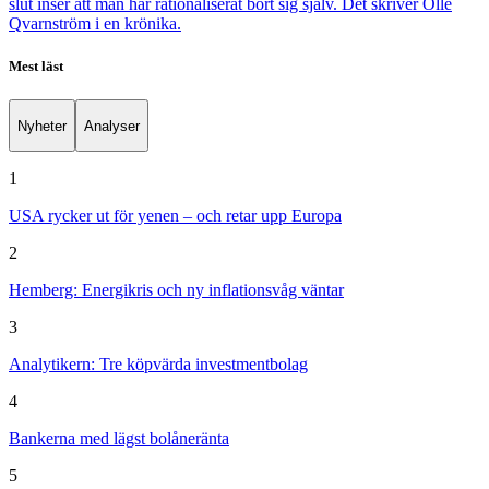
slut inser att man har rationaliserat bort sig själv. Det skriver Olle
Qvarnström i en krönika.
Mest läst
Nyheter
Analyser
1
USA rycker ut för yenen – och retar upp Europa
2
Hemberg: Energikris och ny inflationsvåg väntar
3
Analytikern: Tre köpvärda investmentbolag
4
Bankerna med lägst bolåneränta
5