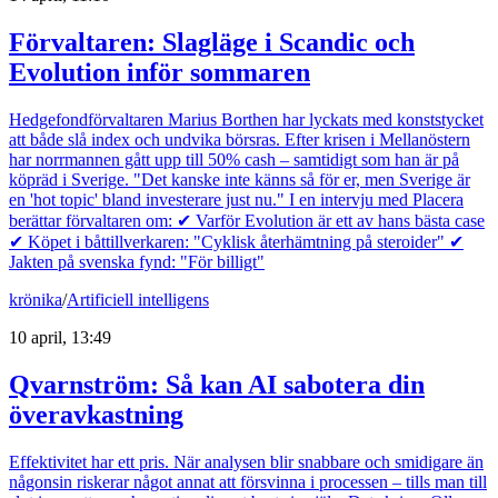
Förvaltaren: Slagläge i Scandic och
Evolution inför sommaren
Hedgefondförvaltaren Marius Borthen har lyckats med konststycket
att både slå index och undvika börsras. Efter krisen i Mellanöstern
har norrmannen gått upp till 50% cash – samtidigt som han är på
köpräd i Sverige. "Det kanske inte känns så för er, men Sverige är
en 'hot topic' bland investerare just nu." I en intervju med Placera
berättar förvaltaren om: ✔ Varför Evolution är ett av hans bästa case
✔ Köpet i båttillverkaren: "Cyklisk återhämtning på steroider" ✔
Jakten på svenska fynd: "För billigt"
krönika
/
Artificiell intelligens
10 april, 13:49
Qvarnström: Så kan AI sabotera din
överavkastning
Effektivitet har ett pris. När analysen blir snabbare och smidigare än
någonsin riskerar något annat att försvinna i processen – tills man till