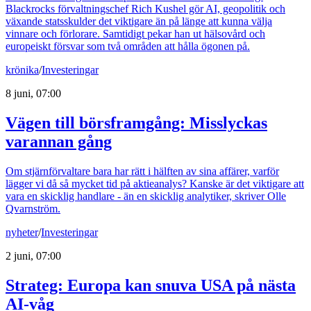
Blackrocks förvaltningschef Rich Kushel gör AI, geopolitik och
växande statsskulder det viktigare än på länge att kunna välja
vinnare och förlorare. Samtidigt pekar han ut hälsovård och
europeiskt försvar som två områden att hålla ögonen på.
krönika
/
Investeringar
8 juni, 07:00
Vägen till börsframgång: Misslyckas
varannan gång
Om stjärnförvaltare bara har rätt i hälften av sina affärer, varför
lägger vi då så mycket tid på aktieanalys? Kanske är det viktigare att
vara en skicklig handlare - än en skicklig analytiker, skriver Olle
Qvarnström.
nyheter
/
Investeringar
2 juni, 07:00
Strateg: Europa kan snuva USA på nästa
AI-våg