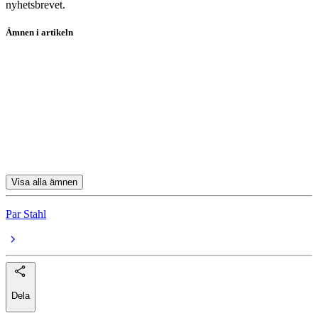
nyhetsbrevet.
Ämnen i artikeln
fondanalys
Meta Platforms
Amazon.com
Netflix
Nvidia
Visa alla ämnen
Par Stahl
Dela