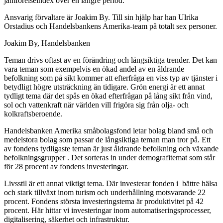
jämförelseindex över en längre period.
Ansvarig förvaltare är Joakim By. Till sin hjälp har han Ulrika
Orstadius och Handelsbankens Amerika-team på totalt sex personer.
Joakim By, Handelsbanken
Teman drivs oftast av en förändring och långsiktiga trender. Det kan
vara teman som exempelvis en ökad andel av en åldrande
befolkning som på sikt kommer att efterfråga en viss typ av tjänster i
betydligt högre utsträckning än tidigare. Grön energi är ett annat
tydligt tema där det spås en ökad efterfrågan på lång sikt från vind,
sol och vattenkraft när världen vill frigöra sig från olja- och
kolkraftsberoende.
Handelsbanken Amerika småbolagsfond letar bolag bland små och
medelstora bolag som passar de långsiktiga teman man tror på. Ett
av fondens tydligaste teman är just åldrande befolkning och växande
befolkningsgrupper . Det sorteras in under demografitemat som står
för 28 procent av fondens investeringar.
Livsstil är ett annat viktigt tema. Där investerar fonden i bättre hälsa
och stark tillväxt inom turism och underhållning motsvarande 22
procent. Fondens största investeringstema är produktivitet på 42
procent. Här hittar vi investeringar inom automatiseringsprocesser,
digitalisering, säkerhet och infrastruktur.