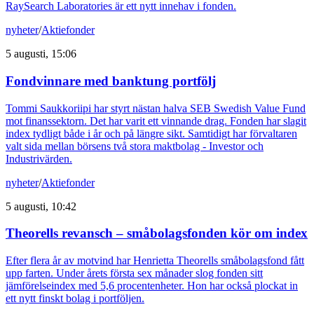
RaySearch Laboratories är ett nytt innehav i fonden.
nyheter
/
Aktiefonder
5 augusti, 15:06
Fondvinnare med banktung portfölj
Tommi Saukkoriipi har styrt nästan halva SEB Swedish Value Fund
mot finanssektorn. Det har varit ett vinnande drag. Fonden har slagit
index tydligt både i år och på längre sikt. Samtidigt har förvaltaren
valt sida mellan börsens två stora maktbolag - Investor och
Industrivärden.
nyheter
/
Aktiefonder
5 augusti, 10:42
Theorells revansch – småbolagsfonden kör om index
Efter flera år av motvind har Henrietta Theorells småbolagsfond fått
upp farten. Under årets första sex månader slog fonden sitt
jämförelseindex med 5,6 procentenheter. Hon har också plockat in
ett nytt finskt bolag i portföljen.