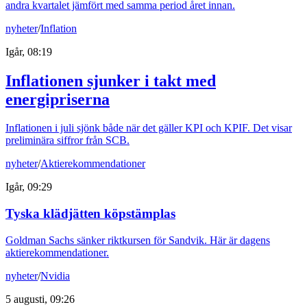
andra kvartalet jämfört med samma period året innan.
nyheter
/
Inflation
Igår, 08:19
Inflationen sjunker i takt med
energipriserna
Inflationen i juli sjönk både när det gäller KPI och KPIF. Det visar
preliminära siffror från SCB.
nyheter
/
Aktierekommendationer
Igår, 09:29
Tyska klädjätten köpstämplas
Goldman Sachs sänker riktkursen för Sandvik. Här är dagens
aktierekommendationer.
nyheter
/
Nvidia
5 augusti, 09:26