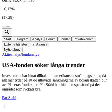
OMX Stockholm 30
−0,12%
(17:29)
Start
Telegram
Analys
Forum
Fonder
Privatekonomi
Externa tjänster
Till Avanza
Nyhetsbrev
Aktieanalys
/
fondanalys
USA-fonden söker långa trender
Investerarna har hittat tillbaka till amerikanska småbolagsaktier, då
allt mer tyder på att de utlovade sänkningarna av bolagsskatten blir
av. Placeras fondexpert Pär Ståhl har hittat en spetsfond på det
området som lyckats bra.
Par Stahl