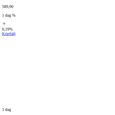
589,90
1 dag %
0,19%
Köp
Sälj
1 dag