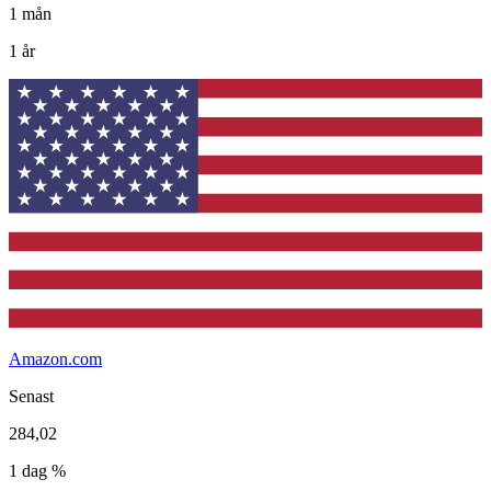
1 mån
1 år
Amazon.com
Senast
284,02
1 dag %