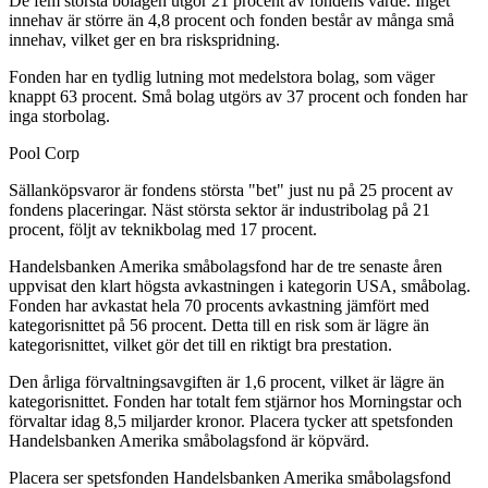
De fem största bolagen utgör 21 procent av fondens värde. Inget
innehav är större än 4,8 procent och fonden består av många små
innehav, vilket ger en bra riskspridning.
Fonden har en tydlig lutning mot medelstora bolag, som väger
knappt 63 procent. Små bolag utgörs av 37 procent och fonden har
inga storbolag.
Pool Corp
Sällanköpsvaror är fondens största "bet" just nu på 25 procent av
fondens placeringar. Näst största sektor är industribolag på 21
procent, följt av teknikbolag med 17 procent.
Handelsbanken Amerika småbolagsfond har de tre senaste åren
uppvisat den klart högsta avkastningen i kategorin USA, småbolag.
Fonden har avkastat hela 70 procents avkastning jämfört med
kategorisnittet på 56 procent. Detta till en risk som är lägre än
kategorisnittet, vilket gör det till en riktigt bra prestation.
Den årliga förvaltningsavgiften är 1,6 procent, vilket är lägre än
kategorisnittet. Fonden har totalt fem stjärnor hos Morningstar och
förvaltar idag 8,5 miljarder kronor. Placera tycker att spetsfonden
Handelsbanken Amerika småbolagsfond är köpvärd.
Placera ser spetsfonden Handelsbanken Amerika småbolagsfond