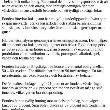
- helt enkelt unika bolag. En central del i investeringsprocessen är att
ha en diskussion och dialog med företagsledningen där man
värdesätter ett ansvarsfullt beteende och ett tydligt aktieägarfokus.
Fonden föredrar bolag som har en tydlig underliggande tillväxt som
skapar mervärde. Starka kassaflöden och stabila balansräkningar
som skapas av bra vinstmarginaler är ekonomiska egenskaper man
gillar.
Hållbarhetsanalysen genomsyrar investeringsprocessen. Den hjälper
till att identifiera bolagens möjligheter och risker. Exkludering görs
av bolag som har en högre andel än 5 procent av exponering mot
produktion eller distribution av tobak, pornografi, alkohol, spel,
vapen och fossila bränslen.
Fonden investerar långsiktigt i ett koncentrerat antal bolag, mellan
50 – 60 stycken. För tillfället har fonden 56 investeringar. Ett fåtal
investeringar ger ökad kunskap och förståelsen av bolagen.
De fem största bolagen utgör 21 procent av fondens värde. Inget
innehav är större än 4,8 procent och fonden består av många små
innehav, vilket ger en bra riskspridning.
Fonden har en tydlig lutning mot medelstora bolag, som väger
knappt 63 procent. Små bolag utgörs av 37 procent och fonden har
inga storbolag.