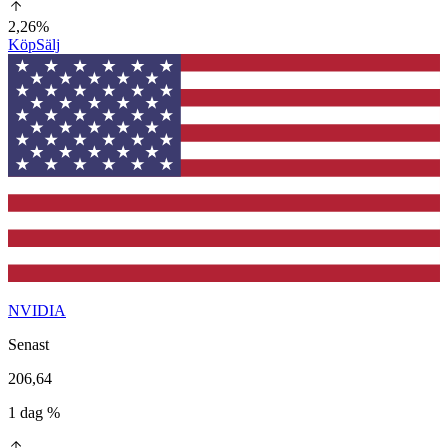
2,26%
Köp
Sälj
NVIDIA
Senast
206,64
1 dag %