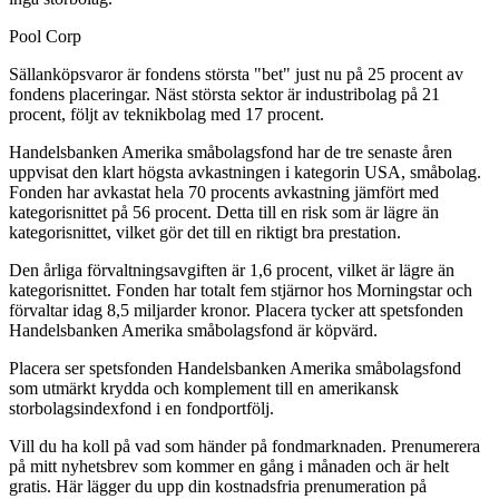
Pool Corp
Sällanköpsvaror är fondens största "bet" just nu på 25 procent av
fondens placeringar. Näst största sektor är industribolag på 21
procent, följt av teknikbolag med 17 procent.
Handelsbanken Amerika småbolagsfond har de tre senaste åren
uppvisat den klart högsta avkastningen i kategorin USA, småbolag.
Fonden har avkastat hela 70 procents avkastning jämfört med
kategorisnittet på 56 procent. Detta till en risk som är lägre än
kategorisnittet, vilket gör det till en riktigt bra prestation.
Den årliga förvaltningsavgiften är 1,6 procent, vilket är lägre än
kategorisnittet. Fonden har totalt fem stjärnor hos Morningstar och
förvaltar idag 8,5 miljarder kronor. Placera tycker att spetsfonden
Handelsbanken Amerika småbolagsfond är köpvärd.
Placera ser spetsfonden Handelsbanken Amerika småbolagsfond
som utmärkt krydda och komplement till en amerikansk
storbolagsindexfond i en fondportfölj.
Vill du ha koll på vad som händer på fondmarknaden. Prenumerera
på mitt nyhetsbrev som kommer en gång i månaden och är helt
gratis. Här lägger du upp din kostnadsfria prenumeration på