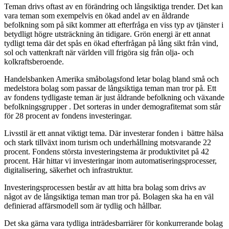
Teman drivs oftast av en förändring och långsiktiga trender. Det kan
vara teman som exempelvis en ökad andel av en åldrande
befolkning som på sikt kommer att efterfråga en viss typ av tjänster i
betydligt högre utsträckning än tidigare. Grön energi är ett annat
tydligt tema där det spås en ökad efterfrågan på lång sikt från vind,
sol och vattenkraft när världen vill frigöra sig från olja- och
kolkraftsberoende.
Handelsbanken Amerika småbolagsfond letar bolag bland små och
medelstora bolag som passar de långsiktiga teman man tror på. Ett
av fondens tydligaste teman är just åldrande befolkning och växande
befolkningsgrupper . Det sorteras in under demografitemat som står
för 28 procent av fondens investeringar.
Livsstil är ett annat viktigt tema. Där investerar fonden i bättre hälsa
och stark tillväxt inom turism och underhållning motsvarande 22
procent. Fondens största investeringstema är produktivitet på 42
procent. Här hittar vi investeringar inom automatiseringsprocesser,
digitalisering, säkerhet och infrastruktur.
Investeringsprocessen består av att hitta bra bolag som drivs av
något av de långsiktiga teman man tror på. Bolagen ska ha en väl
definierad affärsmodell som är tydlig och hållbar.
Det ska gärna vara tydliga inträdesbarriärer för konkurrerande bolag