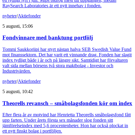
ett tydligt lyft i juli. Mips bidrog mest till uppgången, medan
RaySearch Laboratories är ett nytt innehav i fonden.
nyheter
/
Aktiefonder
5 augusti, 15:06
Fondvinnare med banktung portfölj
Tommi Saukkoriipi har styrt nästan halva SEB Swedish Value Fund
mot finanssektorn. Det har varit ett vinnande drag. Fonden har slagit
index tydligt både i år och på längre sikt. Samtidigt har förvaltaren
valt sida mellan börsens två stora maktbolag - Investor och
Industrivärden.
nyheter
/
Aktiefonder
5 augusti, 10:42
Theorells revansch – småbolagsfonden kör om index
Efter flera år av motvind har Henrietta Theorells småbolagsfond fått
upp farten. Under årets första sex månader slog fonden sitt
jämförelseindex med 5,6 procentenheter. Hon har också plockat in
ett nytt finskt bolag i portföljen.