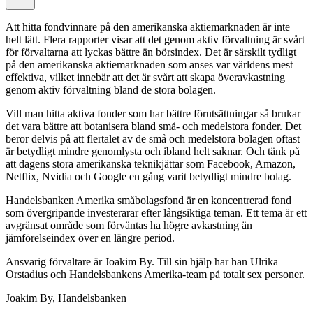
Att hitta fondvinnare på den amerikanska aktiemarknaden är inte
helt lätt. Flera rapporter visar att det genom aktiv förvaltning är svårt
för förvaltarna att lyckas bättre än börsindex. Det är särskilt tydligt
på den amerikanska aktiemarknaden som anses var världens mest
effektiva, vilket innebär att det är svårt att skapa överavkastning
genom aktiv förvaltning bland de stora bolagen.
Vill man hitta aktiva fonder som har bättre förutsättningar så brukar
det vara bättre att botanisera bland små- och medelstora fonder. Det
beror delvis på att flertalet av de små och medelstora bolagen oftast
är betydligt mindre genomlysta och ibland helt saknar. Och tänk på
att dagens stora amerikanska teknikjättar som Facebook, Amazon,
Netflix, Nvidia och Google en gång varit betydligt mindre bolag.
Handelsbanken Amerika småbolagsfond är en koncentrerad fond
som övergripande investerarar efter långsiktiga teman. Ett tema är ett
avgränsat område som förväntas ha högre avkastning än
jämförelseindex över en längre period.
Ansvarig förvaltare är Joakim By. Till sin hjälp har han Ulrika
Orstadius och Handelsbankens Amerika-team på totalt sex personer.
Joakim By, Handelsbanken