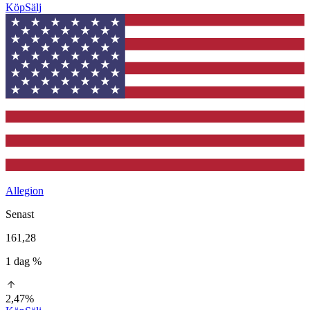
Köp
Sälj
Allegion
Senast
161,28
1 dag %
2,47%