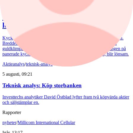
5 augusti, 15:50
Kommentar: Kan nuggets bli lika
lönsamma som kycklingfilé?
Kycklingproducenten Scandi Standard håller hög fart i affärerna.
Bredden är uppfriskande och flera av affärerna kan bli riktiga
guldklimpar (nuggets). Fast då vill det till att just storsatsningen på
panerade kycklingprodukter, av typen chicken nuggets, blir lönsam.
Aktieanalys
/
teknisk-analys
5 augusti, 09:21
Teknisk analys: Köp storbanken
Investtechs analytiker David Östblad lyfter fram två köpvärda aktier
och säljstämplar en.
Rapporter
nyheter
/
Millicom International Cellular
Igår, 13:17