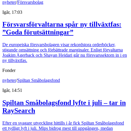
nyheter
/
Försvarsbolag
Igår, 17:03
Försvarsförvaltarna spår ny tillväxtfas:
”Goda förutsättningar”
De europeiska försvarsbolagen visar rekordstora orderböcker,
stigande omsättning och förbättrade marginaler. Enligt förvaltarna
Joakim Agerback och Shayan Heidari går nu försvarssektorn in i en
ny tillväxtfas.
Fonder
nyheter
/
Spiltan Småbolagsfond
Igår, 14:51
Spiltan Småbolagsfond lyfte i juli – tar in
RaySearch
Efter en svagare utveckling hittills i år fick Spiltan Småbolagsfond
ett tydligt lyft i juli. Mips bidrog mest till uppgången, medan