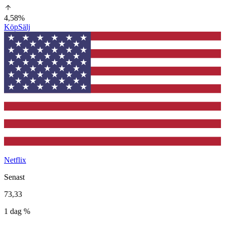
4,58%
Köp
Sälj
Netflix
Senast
73,33
1 dag %