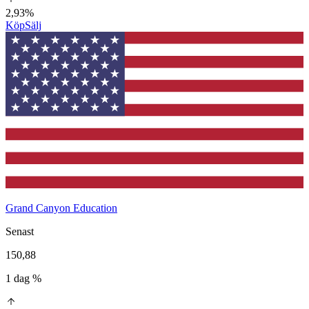
2,93%
Köp
Sälj
Grand Canyon Education
Senast
150,88
1 dag %