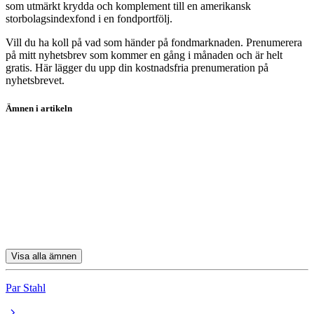
som utmärkt krydda och komplement till en amerikansk
storbolagsindexfond i en fondportfölj.
Vill du ha koll på vad som händer på fondmarknaden. Prenumerera
på mitt nyhetsbrev som kommer en gång i månaden och är helt
gratis. Här lägger du upp din kostnadsfria prenumeration på
nyhetsbrevet.
Ämnen i artikeln
fondanalys
Meta Platforms
Amazon.com
Netflix
Nvidia
Visa alla ämnen
Par Stahl