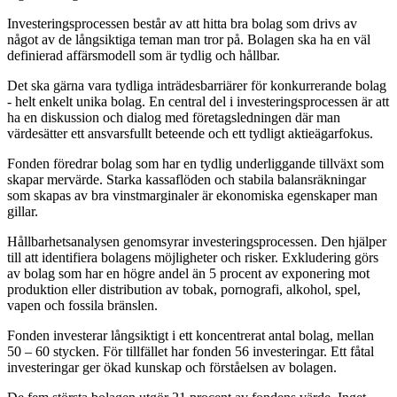
Investeringsprocessen består av att hitta bra bolag som drivs av
något av de långsiktiga teman man tror på. Bolagen ska ha en väl
definierad affärsmodell som är tydlig och hållbar.
Det ska gärna vara tydliga inträdesbarriärer för konkurrerande bolag
- helt enkelt unika bolag. En central del i investeringsprocessen är att
ha en diskussion och dialog med företagsledningen där man
värdesätter ett ansvarsfullt beteende och ett tydligt aktieägarfokus.
Fonden föredrar bolag som har en tydlig underliggande tillväxt som
skapar mervärde. Starka kassaflöden och stabila balansräkningar
som skapas av bra vinstmarginaler är ekonomiska egenskaper man
gillar.
Hållbarhetsanalysen genomsyrar investeringsprocessen. Den hjälper
till att identifiera bolagens möjligheter och risker. Exkludering görs
av bolag som har en högre andel än 5 procent av exponering mot
produktion eller distribution av tobak, pornografi, alkohol, spel,
vapen och fossila bränslen.
Fonden investerar långsiktigt i ett koncentrerat antal bolag, mellan
50 – 60 stycken. För tillfället har fonden 56 investeringar. Ett fåtal
investeringar ger ökad kunskap och förståelsen av bolagen.