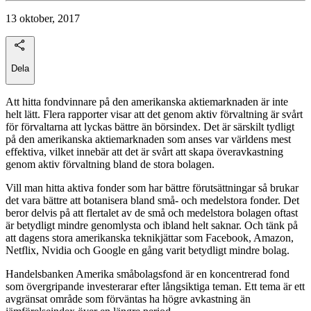
13 oktober, 2017
Dela
Att hitta fondvinnare på den amerikanska aktiemarknaden är inte
helt lätt. Flera rapporter visar att det genom aktiv förvaltning är svårt
för förvaltarna att lyckas bättre än börsindex. Det är särskilt tydligt
på den amerikanska aktiemarknaden som anses var världens mest
effektiva, vilket innebär att det är svårt att skapa överavkastning
genom aktiv förvaltning bland de stora bolagen.
Vill man hitta aktiva fonder som har bättre förutsättningar så brukar
det vara bättre att botanisera bland små- och medelstora fonder. Det
beror delvis på att flertalet av de små och medelstora bolagen oftast
är betydligt mindre genomlysta och ibland helt saknar. Och tänk på
att dagens stora amerikanska teknikjättar som Facebook, Amazon,
Netflix, Nvidia och Google en gång varit betydligt mindre bolag.
Handelsbanken Amerika småbolagsfond är en koncentrerad fond
som övergripande investerarar efter långsiktiga teman. Ett tema är ett
avgränsat område som förväntas ha högre avkastning än