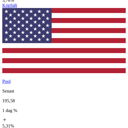
3,78%
Köp
Sälj
Pool
Senast
195,58
1 dag %
5,31%