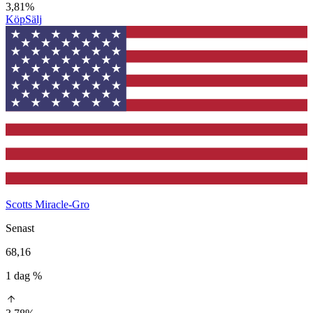
3,81%
Köp
Sälj
Scotts Miracle-Gro
Senast
68,16
1 dag %