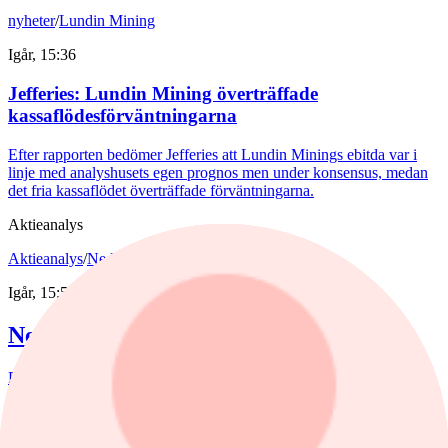
nyheter
/
Lundin Mining
Igår, 15:36
Jefferies: Lundin Mining överträffade
kassaflödesförväntningarna
Efter rapporten bedömer Jefferies att Lundin Minings ebitda var i
linje med analyshusets egen prognos men under konsensus, medan
det fria kassaflödet överträffade förväntningarna.
Aktieanalys
Aktieanalys
/
Nederman
Igår, 15:55
Nederman: Vändning i sikte?
Det har blåst snåla vindar runt Nederman på börsen de senaste åren.
Det är bara delvis befogat av den tuffa marknaden.
Kommentar
,
Aktieanalys
/
Scandi Standard