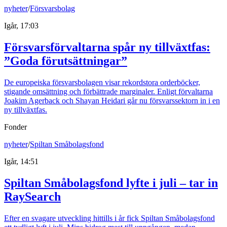
nyheter
/
Försvarsbolag
Igår, 17:03
Försvarsförvaltarna spår ny tillväxtfas:
”Goda förutsättningar”
De europeiska försvarsbolagen visar rekordstora orderböcker,
stigande omsättning och förbättrade marginaler. Enligt förvaltarna
Joakim Agerback och Shayan Heidari går nu försvarssektorn in i en
ny tillväxtfas.
Fonder
nyheter
/
Spiltan Småbolagsfond
Igår, 14:51
Spiltan Småbolagsfond lyfte i juli – tar in
RaySearch
Efter en svagare utveckling hittills i år fick Spiltan Småbolagsfond