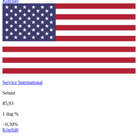
Köp
Sälj
Service International
Senast
85,93
1 dag %
−0,30%
Köp
Sälj