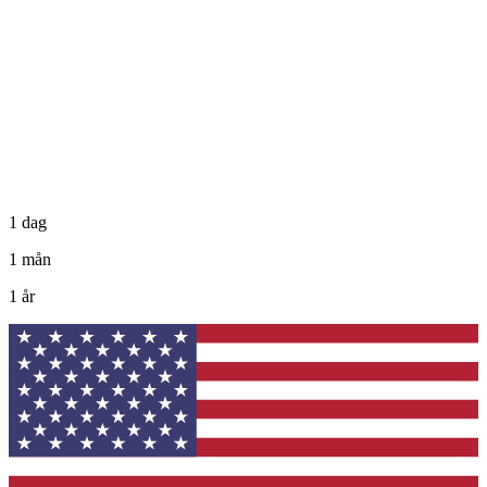
1 dag
1 mån
1 år