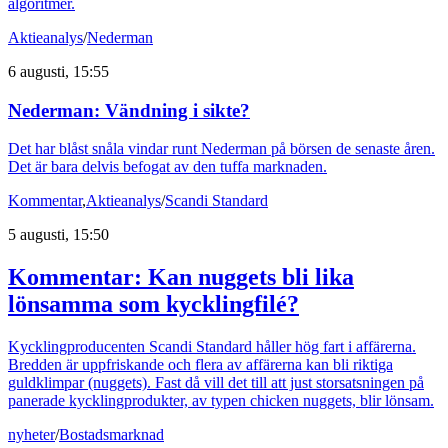
algoritmer.
Aktieanalys
/
Nederman
6 augusti, 15:55
Nederman: Vändning i sikte?
Det har blåst snåla vindar runt Nederman på börsen de senaste åren.
Det är bara delvis befogat av den tuffa marknaden.
Kommentar
,
Aktieanalys
/
Scandi Standard
5 augusti, 15:50
Kommentar: Kan nuggets bli lika
lönsamma som kycklingfilé?
Kycklingproducenten Scandi Standard håller hög fart i affärerna.
Bredden är uppfriskande och flera av affärerna kan bli riktiga
guldklimpar (nuggets). Fast då vill det till att just storsatsningen på
panerade kycklingprodukter, av typen chicken nuggets, blir lönsam.
nyheter
/
Bostadsmarknad