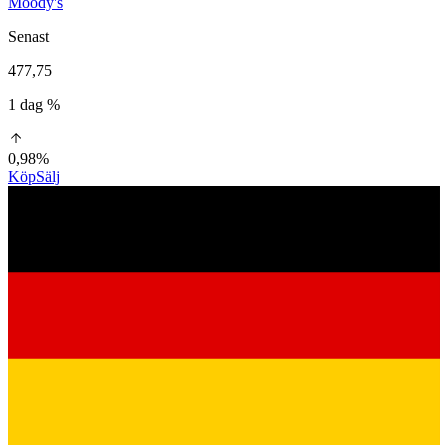
Moody's
Senast
477,75
1 dag %
0,98%
Köp
Sälj