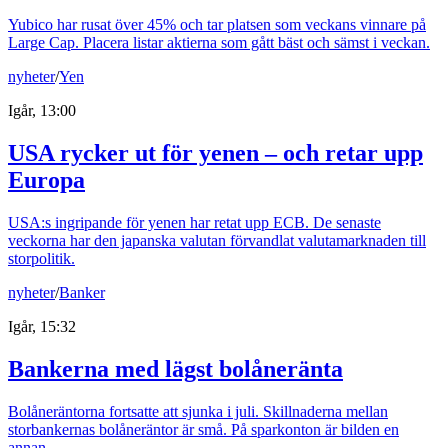
Yubico har rusat över 45% och tar platsen som veckans vinnare på
Large Cap. Placera listar aktierna som gått bäst och sämst i veckan.
nyheter
/
Yen
Igår, 13:00
USA rycker ut för yenen – och retar upp
Europa
USA:s ingripande för yenen har retat upp ECB. De senaste
veckorna har den japanska valutan förvandlat valutamarknaden till
storpolitik.
nyheter
/
Banker
Igår, 15:32
Bankerna med lägst bolåneränta
Bolåneräntorna fortsatte att sjunka i juli. Skillnaderna mellan
storbankernas bolåneräntor är små. På sparkonton är bilden en
annan.