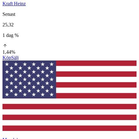
Kraft Heinz
Senast
25,32
1 dag %
1,44%
Köp
Sälj