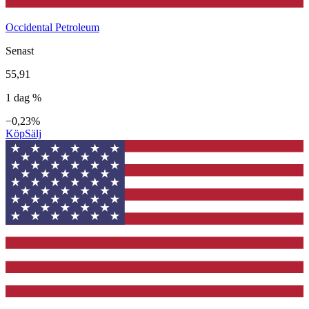
Occidental Petroleum
Senast
55,91
1 dag %
−0,23%
Köp
Sälj