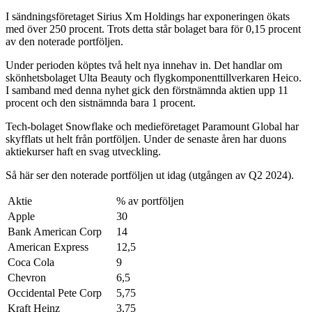
I sändningsföretaget Sirius Xm Holdings har exponeringen ökats
med över 250 procent. Trots detta står bolaget bara för 0,15 procent
av den noterade portföljen.
Under perioden köptes två helt nya innehav in. Det handlar om
skönhetsbolaget Ulta Beauty och flygkomponenttillverkaren Heico.
I samband med denna nyhet gick den förstnämnda aktien upp 11
procent och den sistnämnda bara 1 procent.
Tech-bolaget Snowflake och medieföretaget Paramount Global har
skyfflats ut helt från portföljen. Under de senaste åren har duons
aktiekurser haft en svag utveckling.
Så här ser den noterade portföljen ut idag (utgången av Q2 2024).
Aktie
% av portföljen
Apple
30
Bank American Corp
14
American Express
12,5
Coca Cola
9
Chevron
6,5
Occidental Pete Corp
5,75
Kraft Heinz
3,75