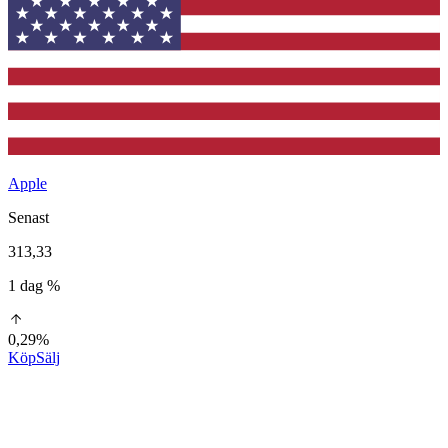
Apple
Senast
313,33
1 dag %
0,29%
Köp
Sälj