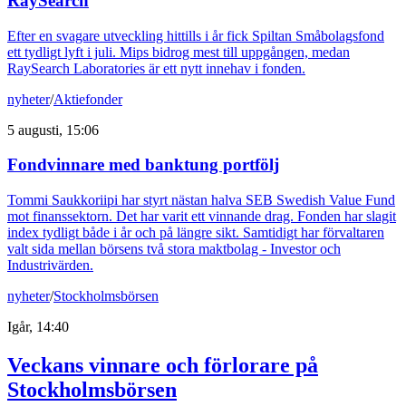
RaySearch
Efter en svagare utveckling hittills i år fick Spiltan Småbolagsfond
ett tydligt lyft i juli. Mips bidrog mest till uppgången, medan
RaySearch Laboratories är ett nytt innehav i fonden.
nyheter
/
Aktiefonder
5 augusti, 15:06
Fondvinnare med banktung portfölj
Tommi Saukkoriipi har styrt nästan halva SEB Swedish Value Fund
mot finanssektorn. Det har varit ett vinnande drag. Fonden har slagit
index tydligt både i år och på längre sikt. Samtidigt har förvaltaren
valt sida mellan börsens två stora maktbolag - Investor och
Industrivärden.
nyheter
/
Stockholmsbörsen
Igår, 14:40
Veckans vinnare och förlorare på
Stockholmsbörsen