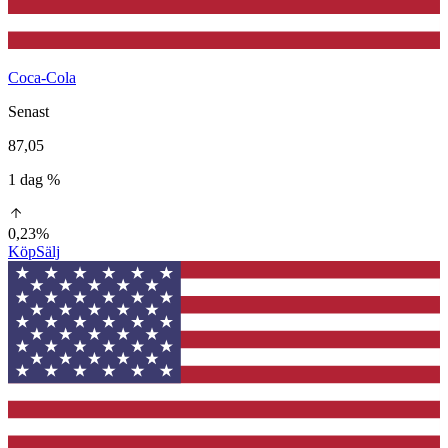
Coca-Cola
Senast
87,05
1 dag %
0,23%
Köp
Sälj