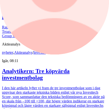
nyheter
/
Troax
Igår, 08:48
Fem aktier som tog revansch i juli
Rapportperioden väckte liv i flera av börsens tidigare förlorare.
Troax rusade 37% under juli, medan Hexpol, Billerud och BE
Group steg mellan 18 till 23%.
Aktieanalys
nyheter
,
Aktieanalys
/
Investor
Igår, 08:11
Analytikern: Tre köpvärda
investmentbolag
I den här artikeln lyfter vi fram de tre investmentbolag som i dag
uppvisar den starkaste tekniska bilden enligt vår nya Investtech
Score, som sammanfattar den tekniska bedömningen av en aktie på
en skala från –100 till +100, där högre värden indikerar en starkare
köpsignal och lägre värden en starkare säljsignal enligt Investtechs