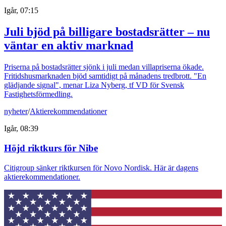
Igår, 07:15
Juli bjöd på billigare bostadsrätter – nu
väntar en aktiv marknad
Priserna på bostadsrätter sjönk i juli medan villapriserna ökade.
Fritidshusmarknaden bjöd samtidigt på månadens tredbrott. "En
glädjande signal", menar Liza Nyberg, tf VD för Svensk
Fastighetsförmedling.
nyheter
/
Aktierekommendationer
Igår, 08:39
Höjd riktkurs för Nibe
Citigroup sänker riktkursen för Novo Nordisk. Här är dagens
aktierekommendationer.