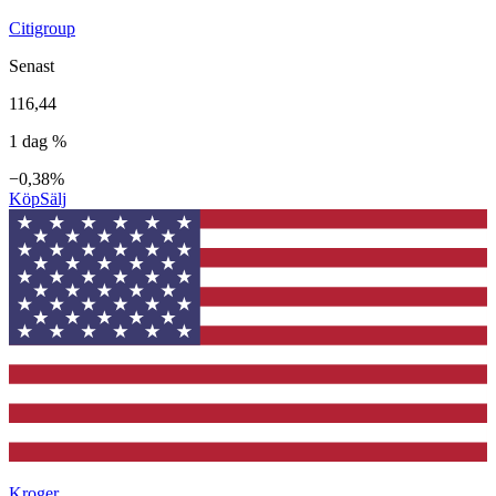
Citigroup
Senast
116,44
1 dag %
−0,38%
Köp
Sälj
Kroger