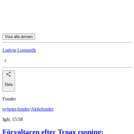
American Express
Coca-Cola
Chevron
Visa alla ämnen
Ludvig Longardh
Dela
Fonder
nyheter
,
fonder
/
Aktiefonder
Igår, 15:58
Förvaltaren efter Troax rusning: