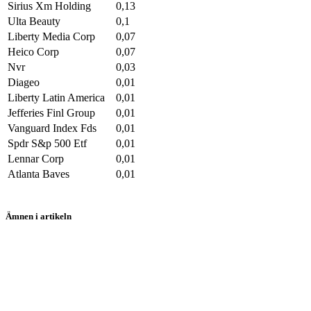
Sirius Xm Holding
0,13
Ulta Beauty
0,1
Liberty Media Corp
0,07
Heico Corp
0,07
Nvr
0,03
Diageo
0,01
Liberty Latin America
0,01
Jefferies Finl Group
0,01
Vanguard Index Fds
0,01
Spdr S&p 500 Etf
0,01
Lennar Corp
0,01
Atlanta Baves
0,01
Ämnen i artikeln
aktier
Apple
American Express
Coca-Cola