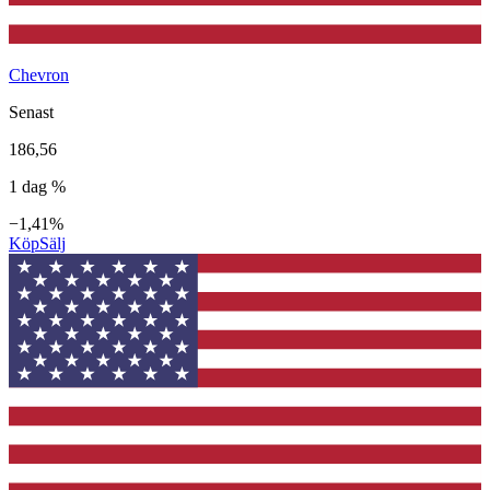
Chevron
Senast
186,56
1 dag %
−1,41%
Köp
Sälj