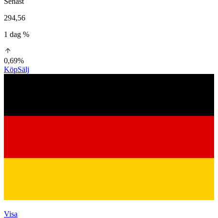
Senast
294,56
1 dag %
0,69%
Köp
Sälj
Visa