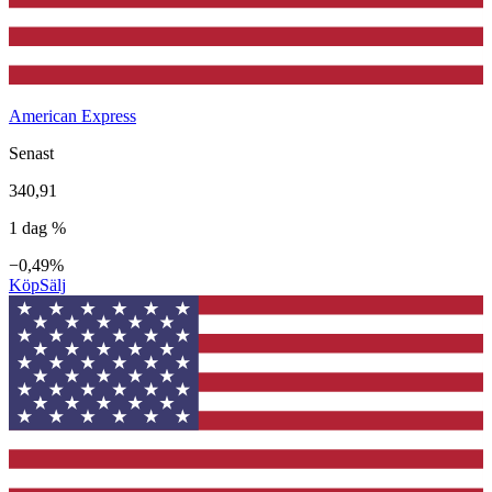
American Express
Senast
340,91
1 dag %
−0,49%
Köp
Sälj