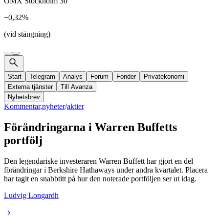
OMX Stockholm 30
−0,32%
(vid stängning)
Start
Telegram
Analys
Forum
Fonder
Privatekonomi
Externa tjänster
Till Avanza
Nyhetsbrev
Kommentar
,
nyheter
/
aktier
Förändringarna i Warren Buffetts
portfölj
Den legendariske investeraren Warren Buffett har gjort en del
förändringar i Berkshire Hathaways under andra kvartalet. Placera
har tagit en snabbtitt på hur den noterade portföljen ser ut idag.
Ludvig Longardh