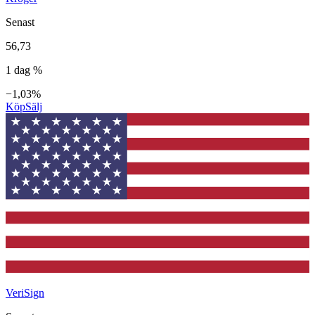
Senast
56,73
1 dag %
−1,03%
Köp
Sälj
VeriSign