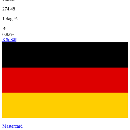
274,48
1 dag %
0,82%
Köp
Sälj
Mastercard