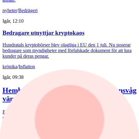
nyheter
/
Bedrägeri
Igår, 12:10
Bedragare utnyttjar kryptokaos
Hundratals kryptobörser blev olagliga i EU den 1 juli. Nu poserar
bedragare som myndigheter med förfalskade dokument för att lura
kunder på deras pengar.
krönika
/
Inflation
Igår, 09:38
Hemberg: Energikris och ny inflationsvåg
väntar
En andra våg av dyra energipriser kan nå oss redan i höst. Europas
gaslager pekar i den riktningen. Samtidigt möter svenskarna
besvärligt höga elpriser, fyra kronor dyrare bensin och att
matpriserna tickar uppåt.