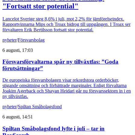
"Fortsatt stor potential"
Lancelot Sverige steg 8,6% i juli, mot 2,2% för jämförelseindex.
Rapportvinnarna Mips och Troax bidrog till uppgången. I Troax ser
förvaltaren Erik Bertilsson fortsatt stor potential.
nyheter
/
Försvarsbolag
6 augusti, 17:03
Försvarsförvaltarna spår ny tillväxtfas: ”Goda
förutsättningar”
De europeiska försvarsbolagen visar rekordstora orderböcker,
stigande omsättning och förbättrade marginaler. Enligt förvaltarna
Joakim Agerback och Shayan Heidari går nu försvarssektorn in i en
ny tillväxtfas.
nyheter
/
Spiltan Småbolagsfond
6 augusti, 14:51
Spiltan Småbolagsfond lyfte i juli – tar in