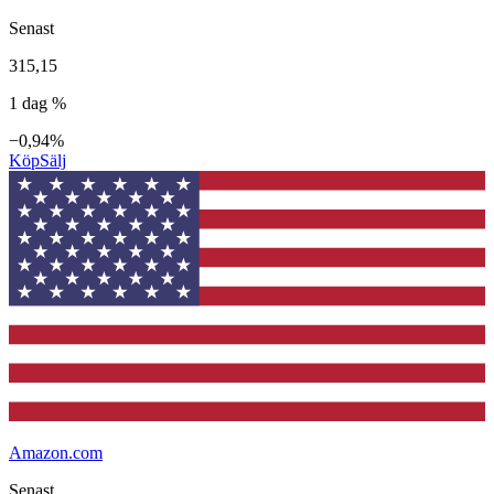
Senast
315,15
1 dag %
−0,94%
Köp
Sälj
Amazon.com
Senast