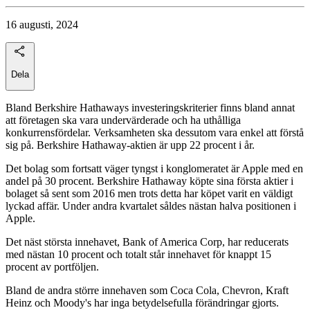
16 augusti, 2024
Dela
Bland Berkshire Hathaways investeringskriterier finns bland annat
att företagen ska vara undervärderade och ha uthålliga
konkurrensfördelar. Verksamheten ska dessutom vara enkel att förstå
sig på. Berkshire Hathaway-aktien är upp 22 procent i år.
Det bolag som fortsatt väger tyngst i konglomeratet är Apple med en
andel på 30 procent. Berkshire Hathaway köpte sina första aktier i
bolaget så sent som 2016 men trots detta har köpet varit en väldigt
lyckad affär. Under andra kvartalet såldes nästan halva positionen i
Apple.
Det näst största innehavet, Bank of America Corp, har reducerats
med nästan 10 procent och totalt står innehavet för knappt 15
procent av portföljen.
Bland de andra större innehaven som Coca Cola, Chevron, Kraft
Heinz och Moody's har inga betydelsefulla förändringar gjorts.