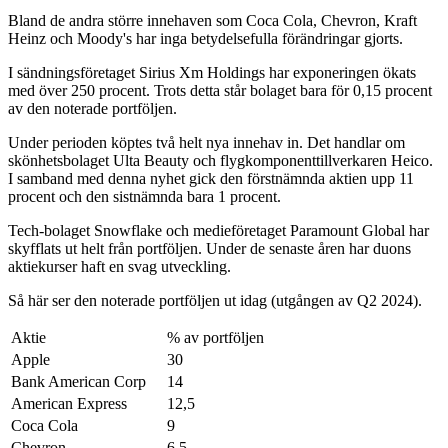
Bland de andra större innehaven som Coca Cola, Chevron, Kraft
Heinz och Moody's har inga betydelsefulla förändringar gjorts.
I sändningsföretaget Sirius Xm Holdings har exponeringen ökats
med över 250 procent. Trots detta står bolaget bara för 0,15 procent
av den noterade portföljen.
Under perioden köptes två helt nya innehav in. Det handlar om
skönhetsbolaget Ulta Beauty och flygkomponenttillverkaren Heico.
I samband med denna nyhet gick den förstnämnda aktien upp 11
procent och den sistnämnda bara 1 procent.
Tech-bolaget Snowflake och medieföretaget Paramount Global har
skyfflats ut helt från portföljen. Under de senaste åren har duons
aktiekurser haft en svag utveckling.
Så här ser den noterade portföljen ut idag (utgången av Q2 2024).
Aktie
% av portföljen
Apple
30
Bank American Corp
14
American Express
12,5
Coca Cola
9
Chevron
6,5