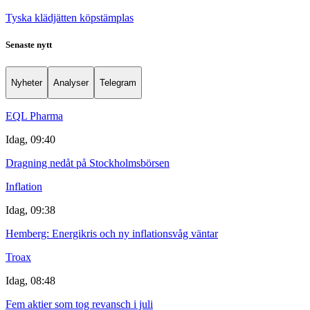
Tyska klädjätten köpstämplas
Senaste nytt
Nyheter
Analyser
Telegram
EQL Pharma
Idag, 09:40
Dragning nedåt på Stockholmsbörsen
Inflation
Idag, 09:38
Hemberg: Energikris och ny inflationsvåg väntar
Troax
Idag, 08:48
Fem aktier som tog revansch i juli