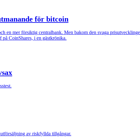
utmanande för bitcoin
 och en mer försiktig centralbank. Men bakom den svaga prisutvecklingen
ef på CoinShares, i en gästkrönika.
vsax
sstest.
tförsäljning av riskfyllda tillgångar.