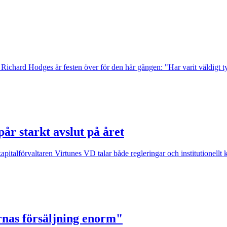
en Richard Hodges är festen över för den här gången: "Har varit väldigt t
år starkt avslut på året
pitalförvaltaren Virtunes VD talar både regleringar och institutionellt 
arnas försäljning enorm"