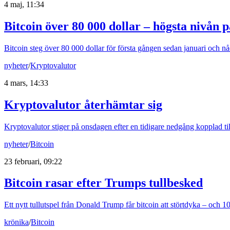
4 maj, 11:34
Bitcoin över 80 000 dollar – högsta nivån 
Bitcoin steg över 80 000 dollar för första gången sedan januari och n
nyheter
/
Kryptovalutor
4 mars, 14:33
Kryptovalutor återhämtar sig
Kryptovalutor stiger på onsdagen efter en tidigare nedgång kopplad til
nyheter
/
Bitcoin
23 februari, 09:22
Bitcoin rasar efter Trumps tullbesked
Ett nytt tullutspel från Donald Trump får bitcoin att störtdyka – och 1
krönika
/
Bitcoin