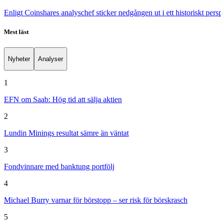
Enligt Coinshares analyschef sticker nedgången ut i ett historiskt pers
Mest läst
Nyheter
Analyser
1
EFN om Saab: Hög tid att sälja aktien
2
Lundin Minings resultat sämre än väntat
3
Fondvinnare med banktung portfölj
4
Michael Burry varnar för börstopp – ser risk för börskrasch
5