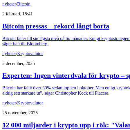
nyheter
/
Bitcoin
2 februari, 15:41
Bitcoin pressas – rekord långt borta
Bitcoin faller till sin lägsta nivå på tio månader. Enligt kryptostrateg
säger han till Bloomberg.
nyheter
/
Kryptovalutor
2 december, 2025
Experten: Ingen vinterdvala för krypto – sp
Bitcoin har fallit över 30% sedan toppen i oktober. Men enligt kryptoka
aldrig sett starkare ut", säger Christopher Kock till Placera.
nyheter
/
Kryptovalutor
25 november, 2025
12 000 miljarder i krypto upp i rök: "Val