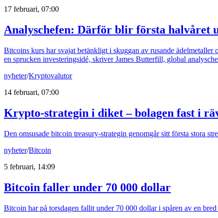
17 februari, 07:00
Analyschefen: Därför blir första halvåret 
Bitcoins kurs har svajat betänkligt i skuggan av rusande ädelmetaller
en sprucken investeringsidé, skriver James Butterfill, global analysch
nyheter
/
Kryptovalutor
14 februari, 07:00
Krypto-strategin i diket – bolagen fast i rä
Den omsusade bitcoin treasury-strategin genomgår sitt första stora stre
nyheter
/
Bitcoin
5 februari, 14:09
Bitcoin faller under 70 000 dollar
Bitcoin har på torsdagen fallit under 70 000 dollar i spåren av en bred u