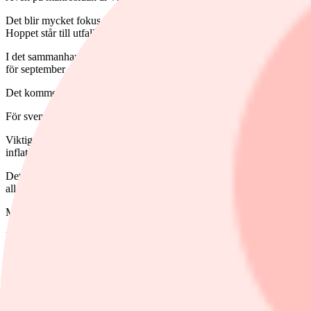
Det blir mycket fokus på inflationen. Inte minst mot bakgrund av de
Hoppet står till utfall på, eller under, förväntningarna.
I det sammanhanget blir också fredagens amerikanska arbetsmarknadssi
för september som satte fart på det, främst, amerikanska ränterallyt. Så h
Det kommer dessutom BNP-siffror för både EMU-området och USA och e
För svenskt vidkommande kommer också preliminära BNP-siffror för året
Viktigare för synen på Riksbankens räntebesked blir ändå den konjun
inflationssiffra några av de tyngsta makrosiffror som Riksbanken får til
Det här är dessutom den sista ”Makrovecka” som Placera kommer att pub
alla åren. Jag vet att det i alla fall är några stycken av er.
Mest stolt är jag över att jag endast missat en veckotext under alla de
Den mest udda platsen var när jag hyrde en stuga i norra Jämtland och m
men jag fick inte komma in i deras hus. Så jag fick parkera bilen utanf
att det var -20 grader.
Tack för mig.
Pekka