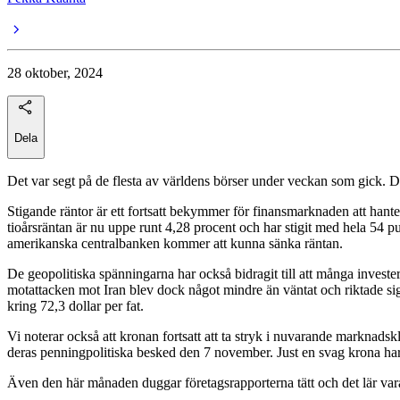
28 oktober, 2024
Dela
Det var segt på de flesta av världens börser under veckan som gick
Stigande räntor är ett fortsatt bekymmer för finansmarknaden att han
tioårsräntan är nu uppe runt 4,28 procent och har stigit med hela 54 
amerikanska centralbanken kommer att kunna sänka räntan.
De geopolitiska spänningarna har också bidragit till att många invester
motattacken mot Iran blev dock något mindre än väntat och riktade sig 
kring 72,3 dollar per fat.
Vi noterar också att kronan fortsatt att ta stryk i nuvarande marknads
deras penningpolitiska besked den 7 november. Just en svag krona har
Även den här månaden duggar företagsrapporterna tätt och det lär vara