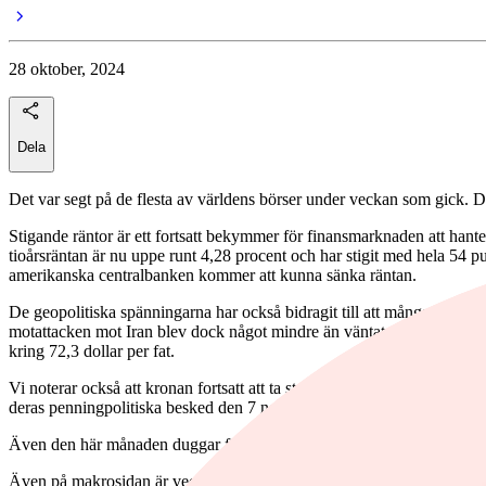
28 oktober, 2024
Dela
Det var segt på de flesta av världens börser under veckan som gick
Stigande räntor är ett fortsatt bekymmer för finansmarknaden att han
tioårsräntan är nu uppe runt 4,28 procent och har stigit med hela 54 
amerikanska centralbanken kommer att kunna sänka räntan.
De geopolitiska spänningarna har också bidragit till att många invester
motattacken mot Iran blev dock något mindre än väntat och riktade sig 
kring 72,3 dollar per fat.
Vi noterar också att kronan fortsatt att ta stryk i nuvarande marknads
deras penningpolitiska besked den 7 november. Just en svag krona har
Även den här månaden duggar företagsrapporterna tätt och det lär vara
Även på makrosidan är veckan fullmatad.