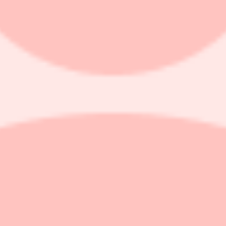
huvudnummer.
ttat upp sig något efter ett svagt andra kvartal. Ska dock inte behöva f
t det påverkar Federal Reserve. Det kommer fler viktiga arbetsmarkna
rten av valrörelsen men det skulle nog också kunna tolkas som att hushåll
 lite extra noggrannhet den här gången. Vi på Placera tror att utfallet 
ta siffrorna riskerar att bli dyster läsning medan tillväxten i USA ån
eringen presenterar sin första budget och det kan komma att ge utslag på 
öpschefsindex kan öka trycket på den politiska ledningen ytterligare. M
latorn) för USA gäller september. Det finns nog en underliggande oro f
tat. Bank of Japan lämnar räntebesked.