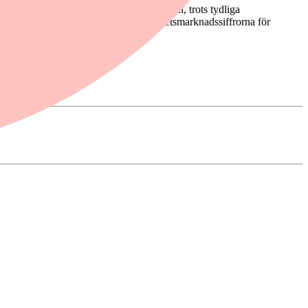
resse. Indexet har hankat sig över 50-nivån, trots tydliga
 riktas förstås mot de amerikanska arbetsmarknadssiffrorna för
 flesta på betydligt svalare siffror.