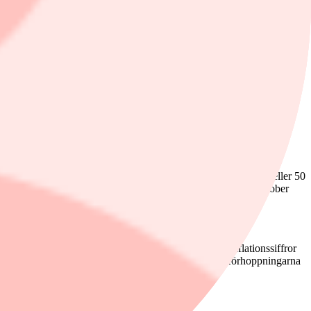
örändra något i synen på räntorna. Antalet lediga platser i amerikansk
dssiffror senare under veckan. Om det amerikanska hushållshumört
en börjar rikta in sig på en Trump-seger. Trump anses ha en bättre
kan väga tungt för Riksbanken i valet mellan att sänka med 25 eller 50
gar på. Recessionsrisken är överhängande i Tyskland och i oktober
bland annat pundet.
arknadens fokus är däremot i högre grad riktade mot inflationssiffror
ör att inflationssiffrorna kommer in något högre än förhoppningarna