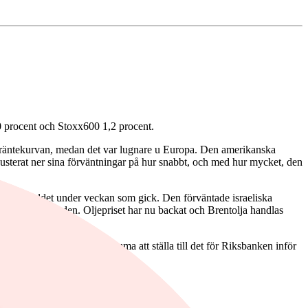
0 procent och Stoxx600 1,2 procent.
av räntekurvan, medan det var lugnare u Europa. Den amerikanska
justerat ner sina förväntningar på hur snabbt, och med hur mycket, den
t rally i guldet under veckan som gick. Den förväntade israeliska
ad på oljemarknaden. Oljepriset har nu backat och Brentolja handlas
ronförsvagning som kan komma att ställa till det för Riksbanken inför
 leverera en dubbelsänkning.