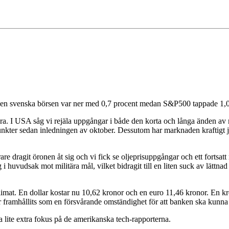
. Den svenska börsen var ner med 0,7 procent medan S&P500 tappade 1,
tera. I USA såg vi rejäla uppgångar i både den korta och långa änden 
punkter sedan inledningen av oktober. Dessutom har marknaden kraftigt 
are dragit öronen åt sig och vi fick se oljeprisuppgångar och ett fortsat
i huvudsak mot militära mål, vilket bidragit till en liten suck av lättn
klimat. En dollar kostar nu 10,62 kronor och en euro 11,46 kronor. En k
 framhållits som en försvårande omständighet för att banken ska kunna
 lite extra fokus på de amerikanska tech-rapporterna.