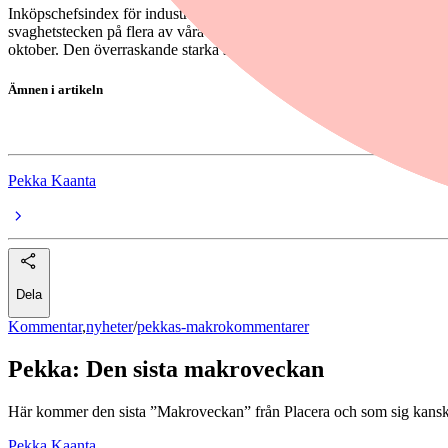
Inköpschefsindex för industrin. Eftersom de flesta redan publicerat prel
svaghetstecken på flera av våra viktigaste konkurrent- och exportmar
oktober. Den överraskande starka sysselsättningsuppgången i september
Ämnen i artikeln
pekkas-makrokommentarer
Pekka Kaanta
Dela
Kommentar
,
nyheter
/
pekkas-makrokommentarer
Pekka: Den sista makroveckan
Här kommer den sista ”Makroveckan” från Placera och som sig kansk
Pekka Kaanta