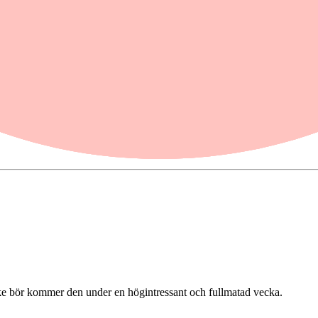
iminära siffror så är det främst de svenska siffrorna som lockar vårt int
knader. Ska den kunna göra det ännu en gång? Men det mest av intresset
 var ju det som satte ordentligt fart på ränteuppgången. Så nu hoppas de
e bör kommer den under en högintressant och fullmatad vecka.