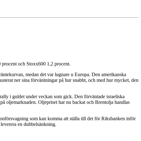
0 procent och Stoxx600 1,2 procent.
av räntekurvan, medan det var lugnare u Europa. Den amerikanska
justerat ner sina förväntningar på hur snabbt, och med hur mycket, den
t rally i guldet under veckan som gick. Den förväntade israeliska
ad på oljemarknaden. Oljepriset har nu backat och Brentolja handlas
ronförsvagning som kan komma att ställa till det för Riksbanken inför
 leverera en dubbelsänkning.