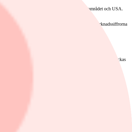
sammanhanget med inflationssiffror från både EMU-området och USA.
ve lämnar den 7 november. Det var de starka arbetsmarknadssiffrorna
geringen.
vag andra kvartal.
agens inköpschefsindex för industrin. Tillsammans med nästa veckas
 och jag vill tacka alla som läst. Särskilt de som hängt med under
åde semestrar och resor så den har producerats på många olika platser.
as nätverk för att skriva klart texten. Det gick visserligen för sig
för att skriva. Det gick ganska bra men texten blev kort. Till saken hör