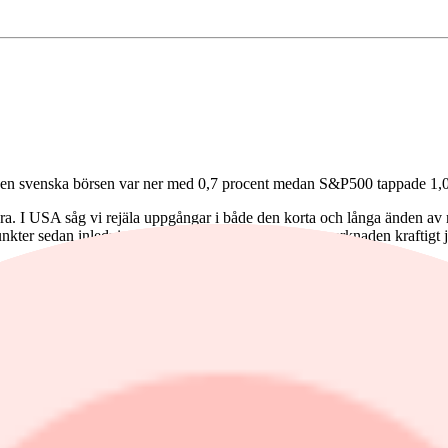
. Den svenska börsen var ner med 0,7 procent medan S&P500 tappade 1,
tera. I USA såg vi rejäla uppgångar i både den korta och långa änden 
punkter sedan inledningen av oktober. Dessutom har marknaden kraftigt 
are dragit öronen åt sig och vi fick se oljeprisuppgångar och ett fortsat
i huvudsak mot militära mål, vilket bidragit till en liten suck av lättn
klimat. En dollar kostar nu 10,62 kronor och en euro 11,46 kronor. En k
 framhållits som en försvårande omständighet för att banken ska kunna
 lite extra fokus på de amerikanska tech-rapporterna.