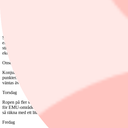
Måndag
Tunt på makroagendan med Fed-index från Dallas Fed som ett litet 
Tisdag
Svensk BNP-indikator för årets tredje kvartal. Tillväxten väntas ha spo
ekonomi väntas ha dämpats men tveksamt om det skett i sådan grad at
stiger kan det visserligen vara ett litet trumfkort för Harris i slutspu
ekonomisk politik.
Onsdag
Konjunkturbarometer från Konjunkturinstitutet. Ska nog analyseras med
punkter. BNP-siffror från Tyskland, EMU-området och USA. De två förs
väntas även inflationen ha rört sig åt fel håll. Den nya brittiska reg
Torsdag
Ropen på fler stimulansåtgärder i Kina ljuder allt högre och svaga ink
för EMU-området och USA. Observera att inflationssiffrorna (PCE-def
så räkna med ett lite glädjerally som de skulle komma in lägre än vän
Fredag