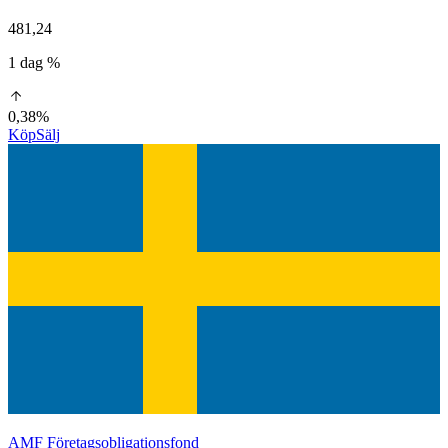
481,24
1 dag %
0,38%
Köp
Sälj
AMF Företagsobligationsfond