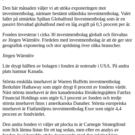
Den här månaden väljer vi att utöka exponeringen mot
investmentbolag, närmare bestämt utländska investmentbolag. Valet
faller på utmärkta Spiltan Globalfond Investmentbolag som är en
passivt förvaltad globalfond med en låg avgift på 0,5 procent per år.
Fonden investerar i cirka 30 investmentbolag globalt och förvaltas
av Jörgen Wärmlöv. Fördelen med investmentbolag är att de ger stor
geografisk exponering och stor spridning över olika branscher.
Jörgen Wärmlöv
Lite drygt hälften av bolagen i fonden är noterade i USA. På andra
plats hamnar Kanada.
Största enskilda innehavet är Warren Buffetts investmentbolag
Berkshire Hathaway som utgör drygt 8 procent av fondens värde.
Näst största innehavet är den kanadensiska försäkringsjätten Fairfax
Financial Holdings som utgör 6,3 procent av fonden och tredje
största innehavet finns i amerikanska Danaher. Största europeiska
innehavet är Fiatfamiljens investmentbolag Exor som utgör 4,4
procent av fondvärdet.
Den andra fonden vi väljer att plocka in är Carnegie Strategifond
som fick lämna listan för ett tag sedan, men efter en analys av