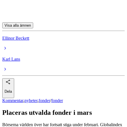
UBS (Lux) EF Mid Caps USA (USD) P
Storebrand Europa A SEK
Visa alla ämnen
Ellinor Beckett
Karl Lans
Dela
Kommentar
,
nyheter
,
fonder
/
fonder
Placeras utvalda fonder i mars
Börserna världen över har fortsatt stiga under februari. Globalindex