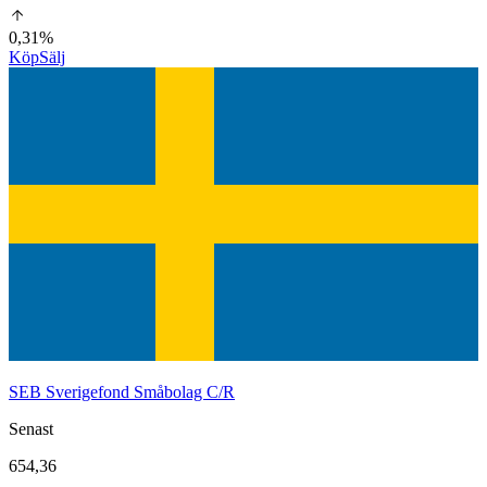
0,31%
Köp
Sälj
SEB Sverigefond Småbolag C/R
Senast
654,36