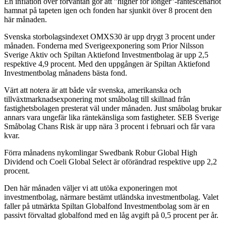
En inflation över förväntan gör att ”higher for longer”-räntescenariot
hamnat på tapeten igen och fonden har sjunkit över 8 procent den
här månaden.
Svenska storbolagsindexet OMXS30 är upp drygt 3 procent under
månaden. Fonderna med Sverigeexponering som Prior Nilsson
Sverige Aktiv och Spiltan Aktiefond Investmentbolag är upp 2,5
respektive 4,9 procent. Med den uppgången är Spiltan Aktiefond
Investmentbolag månadens bästa fond.
Värt att notera är att både vår svenska, amerikanska och
tillväxtmarknadsexponering mot småbolag till skillnad från
fastighetsbolagen presterat väl under månaden. Just småbolag brukar
annars vara ungefär lika räntekänsliga som fastigheter. SEB Sverige
Småbolag Chans Risk är upp nära 3 procent i februari och får vara
kvar.
Förra månadens nykomlingar Swedbank Robur Global High
Dividend och Coeli Global Select är oförändrad respektive upp 2,2
procent.
Den här månaden väljer vi att utöka exponeringen mot
investmentbolag, närmare bestämt utländska investmentbolag. Valet
faller på utmärkta Spiltan Globalfond Investmentbolag som är en
passivt förvaltad globalfond med en låg avgift på 0,5 procent per år.