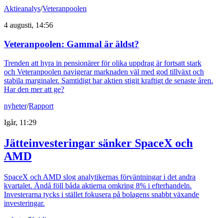
Aktieanalys
/
Veteranpoolen
4 augusti, 14:56
Veteranpoolen: Gammal är äldst?
Trenden att hyra in pensionärer för olika uppdrag är fortsatt stark
och Veteranpoolen navigerar marknaden väl med god tillväxt och
stabila marginaler. Samtidigt har aktien stigit kraftigt de senaste åren.
Har den mer att ge?
nyheter
/
Rapport
Igår, 11:29
Jätteinvesteringar sänker SpaceX och
AMD
SpaceX och AMD slog analytikernas förväntningar i det andra
kvartalet. Ändå föll båda aktierna omkring 8% i efterhandeln.
Investerarna tycks i stället fokusera på bolagens snabbt växande
investeringar.