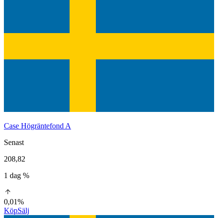
Case Högräntefond A
Senast
208,82
1 dag %
0,01%
Köp
Sälj