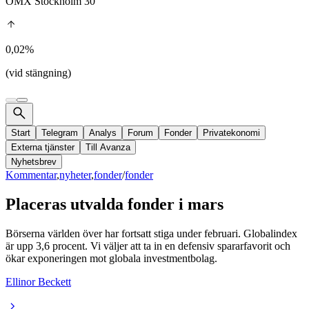
OMX Stockholm 30
0,02%
(vid stängning)
Start
Telegram
Analys
Forum
Fonder
Privatekonomi
Externa tjänster
Till Avanza
Nyhetsbrev
Kommentar
,
nyheter
,
fonder
/
fonder
Placeras utvalda fonder i mars
Börserna världen över har fortsatt stiga under februari. Globalindex
är upp 3,6 procent. Vi väljer att ta in en defensiv spararfavorit och
ökar exponeringen mot globala investmentbolag.
Ellinor Beckett