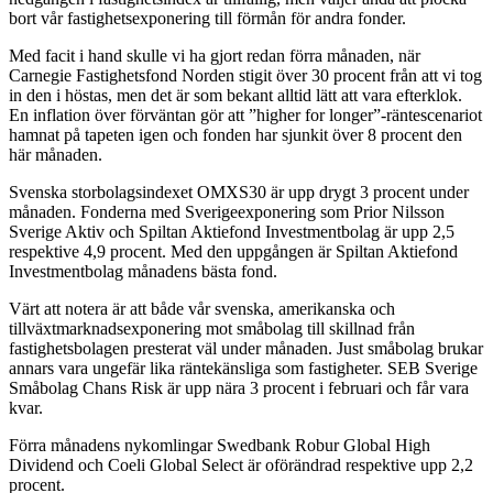
bort vår fastighetsexponering till förmån för andra fonder.
Med facit i hand skulle vi ha gjort redan förra månaden, när
Carnegie Fastighetsfond Norden stigit över 30 procent från att vi tog
in den i höstas, men det är som bekant alltid lätt att vara efterklok.
En inflation över förväntan gör att ”higher for longer”-räntescenariot
hamnat på tapeten igen och fonden har sjunkit över 8 procent den
här månaden.
Svenska storbolagsindexet OMXS30 är upp drygt 3 procent under
månaden. Fonderna med Sverigeexponering som Prior Nilsson
Sverige Aktiv och Spiltan Aktiefond Investmentbolag är upp 2,5
respektive 4,9 procent. Med den uppgången är Spiltan Aktiefond
Investmentbolag månadens bästa fond.
Värt att notera är att både vår svenska, amerikanska och
tillväxtmarknadsexponering mot småbolag till skillnad från
fastighetsbolagen presterat väl under månaden. Just småbolag brukar
annars vara ungefär lika räntekänsliga som fastigheter. SEB Sverige
Småbolag Chans Risk är upp nära 3 procent i februari och får vara
kvar.
Förra månadens nykomlingar Swedbank Robur Global High
Dividend och Coeli Global Select är oförändrad respektive upp 2,2
procent.