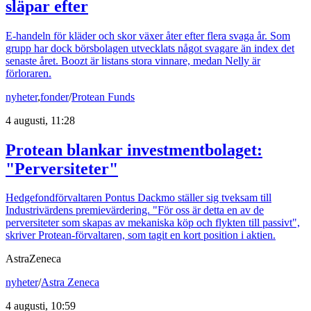
släpar efter
E-handeln för kläder och skor växer åter efter flera svaga år. Som
grupp har dock börsbolagen utvecklats något svagare än index det
senaste året. Boozt är listans stora vinnare, medan Nelly är
förloraren.
nyheter
,
fonder
/
Protean Funds
4 augusti, 11:28
Protean blankar investmentbolaget:
"Perversiteter"
Hedgefondförvaltaren Pontus Dackmo ställer sig tveksam till
Industrivärdens premievärdering. "För oss är detta en av de
perversiteter som skapas av mekaniska köp och flykten till passivt",
skriver Protean-förvaltaren, som tagit en kort position i aktien.
AstraZeneca
nyheter
/
Astra Zeneca
4 augusti, 10:59