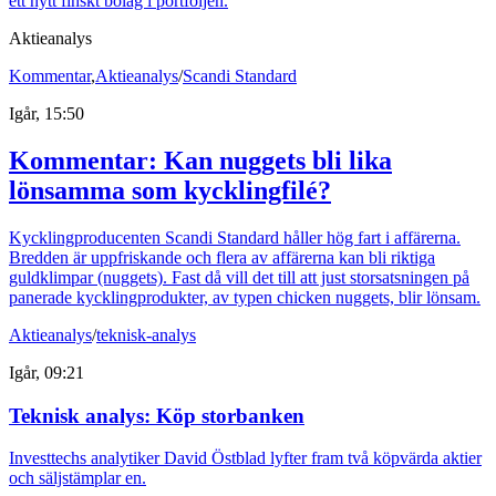
ett nytt finskt bolag i portföljen.
Aktieanalys
Kommentar
,
Aktieanalys
/
Scandi Standard
Igår, 15:50
Kommentar: Kan nuggets bli lika
lönsamma som kycklingfilé?
Kycklingproducenten Scandi Standard håller hög fart i affärerna.
Bredden är uppfriskande och flera av affärerna kan bli riktiga
guldklimpar (nuggets). Fast då vill det till att just storsatsningen på
panerade kycklingprodukter, av typen chicken nuggets, blir lönsam.
Aktieanalys
/
teknisk-analys
Igår, 09:21
Teknisk analys: Köp storbanken
Investtechs analytiker David Östblad lyfter fram två köpvärda aktier
och säljstämplar en.