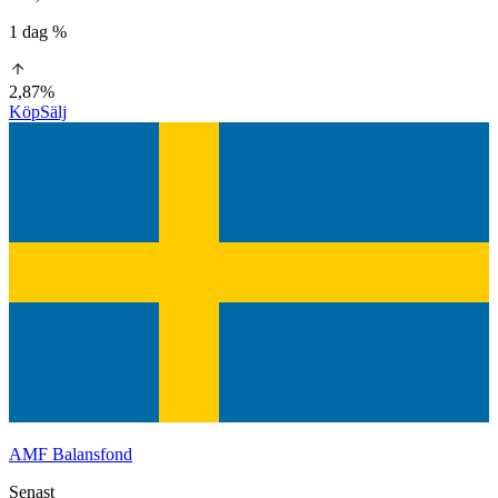
1 dag %
2,87%
Köp
Sälj
AMF Balansfond
Senast