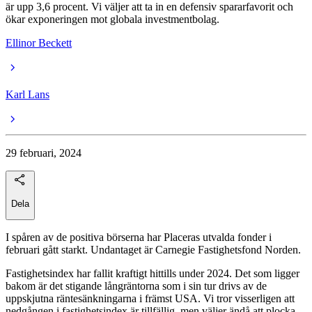
är upp 3,6 procent. Vi väljer att ta in en defensiv spararfavorit och
ökar exponeringen mot globala investmentbolag.
Ellinor Beckett
Karl Lans
29 februari, 2024
Dela
I spåren av de positiva börserna har Placeras utvalda fonder i
februari gått starkt. Undantaget är Carnegie Fastighetsfond Norden.
Fastighetsindex har fallit kraftigt hittills under 2024. Det som ligger
bakom är det stigande långräntorna som i sin tur drivs av de
uppskjutna räntesänkningarna i främst USA. Vi tror visserligen att
nedgången i fastighetsindex är tillfällig, men väljer ändå att plocka