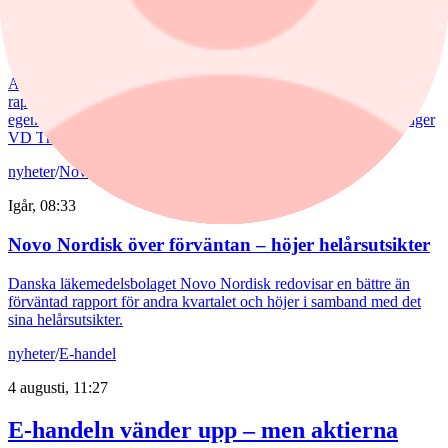
Asmodees VD: ”Det här kvartalet tickar
alla boxar”
Asmodee slår analytikernas förväntningar och aktien lyfter 8% på
rapporten. Brädspel och samlarkort växer tvåsiffrigt, medan
egenutgivna spel ökar 2%. ”Tillväxten kommer från alla håll”, säger
VD Thomas Koegler till Placera.
nyheter
/
Novo Nordisk ADR
Igår, 08:33
Novo Nordisk över förväntan – höjer helårsutsikter
Danska läkemedelsbolaget Novo Nordisk redovisar en bättre än
förväntad rapport för andra kvartalet och höjer i samband med det
sina helårsutsikter.
nyheter
/
E-handel
4 augusti, 11:27
E-handeln vänder upp – men aktierna