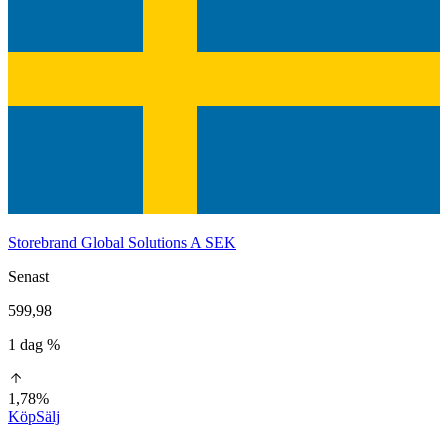
Storebrand Global Solutions A SEK
Senast
599,98
1 dag %
1,78%
Köp
Sälj