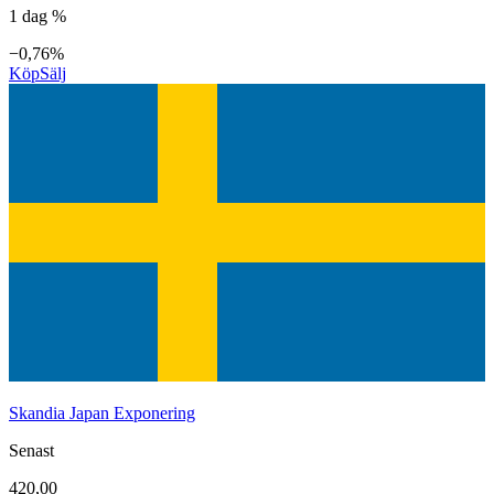
1 dag %
−0,76%
Köp
Sälj
Skandia Japan Exponering
Senast
420,00