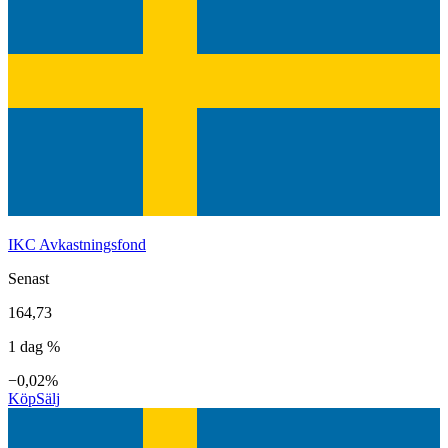
IKC Avkastningsfond
Senast
164,73
1 dag %
−0,02%
Köp
Sälj