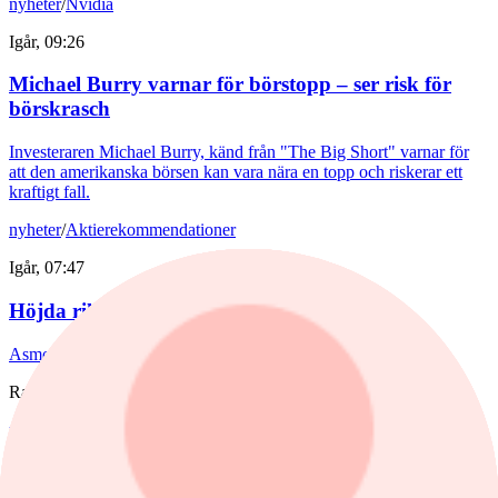
nyheter
/
Nvidia
Igår, 09:26
Michael Burry varnar för börstopp – ser risk för
börskrasch
Investeraren Michael Burry, känd från "The Big Short" varnar för
att den amerikanska börsen kan vara nära en topp och riskerar ett
kraftigt fall.
nyheter
/
Aktierekommendationer
Igår, 07:47
Höjda riktkurser för Asmodee
Asmodee får flera höjda riktkurser efter gårdagens rapport.
Rapporter
nyheter
/
Asmodee
4 augusti, 14:31