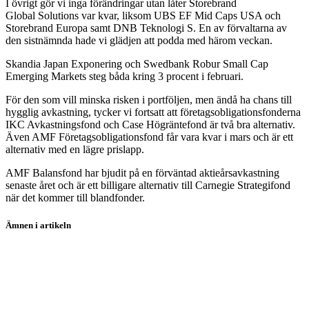
I övrigt gör vi inga förändringar utan låter Storebrand
Global Solutions var kvar, liksom UBS EF Mid Caps USA och
Storebrand Europa samt DNB Teknologi S. En av förvaltarna av
den sistnämnda hade vi glädjen att podda med härom veckan.
Skandia Japan Exponering och Swedbank Robur Small Cap
Emerging Markets steg båda kring 3 procent i februari.
För den som vill minska risken i portföljen, men ändå ha chans till
hygglig avkastning, tycker vi fortsatt att företagsobligationsfonderna
IKC Avkastningsfond och Case Högräntefond är två bra alternativ.
Även AMF Företagsobligationsfond får vara kvar i mars och är ett
alternativ med en lägre prislapp.
AMF Balansfond har bjudit på en förväntad aktieårsavkastning
senaste året och är ett billigare alternativ till Carnegie Strategifond
när det kommer till blandfonder.
Ämnen i artikeln
fonder
strategidokument
Storebrand Global Solutions A SEK