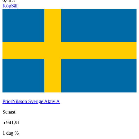
0,48%
Köp
Sälj
PriorNilsson Sverige Aktiv A
Senast
5 941,91
1 dag %