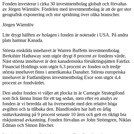
Fonden investerar i cirka 30 investmentbolag globalt och förvaltas
av Jörgen Wärmlöv. Fördelen med investmentbolag är att de ger stor
geografisk exponering och stor spridning över olika branscher.
Jörgen Wärmlöv
Lite drygt hälften av bolagen i fonden är noterade i USA. På andra
plats hamnar Kanada.
Största enskilda innehavet är Warren Buffetts investmentbolag
Berkshire Hathaway som utgör drygt 8 procent av fondens värde.
Näst största innehavet är den kanadensiska försäkringsjätten Fairfax
Financial Holdings som utgör 6,3 procent av fonden och tredje
största innehavet finns i amerikanska Danaher. Största europeiska
innehavet är Fiatfamiljens investmentbolag Exor som utgör 4,4
procent av fondvärdet.
Den andra fonden vi väljer att plocka in är Carnegie Strategifond
som fick lämna listan för ett tag sedan, men efter en analys av
fonden är vi beredda att ha överseende med den relativt höga
avgiften och ta tillbaka den. Blandfonden har haft en årlig
snittavkastning på 9 procent senaste 10 åren och gett en riktigt bra
riskjusterad avkastning. Fonden förvaltas av John Strömgren, Niklas
Edman och Simon Blecher.