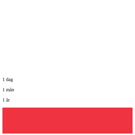
1 dag
1 mån
1 år