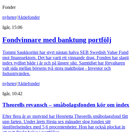
Fonder
nyheter
/
Aktiefonder
Igår, 15:06
Fondvinnare med banktung portfölj
Tommi Saukkoriipi har styrt nästan halva SEB Swedish Value Fund
mot finanssektorn. Det har varit ett vinnande drag. Fonden har slagit
index tydligt både i år och på längre sikt. Samtidigt har förvaltaren
valt sida mellan börsens två stora maktbolag - Investor och
Industrivärden.
nyheter
/
Aktiefonder
Igår, 10:42
Theorells revansch – småbolagsfonden kör om index
Efter flera år av motvind har Henrietta Theorells småbolagsfond fått
upp farten. Under årets första sex månader slog fonden sitt
jämförelseindex med 5,6 procentenheter. Hon har också plockat in