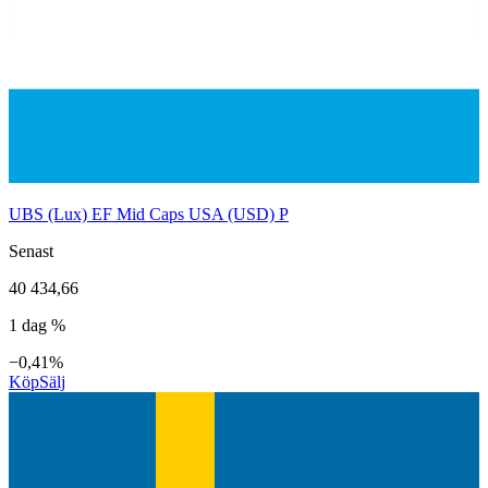
UBS (Lux) EF Mid Caps USA (USD) P
Senast
40 434,66
1 dag %
−0,41%
Köp
Sälj