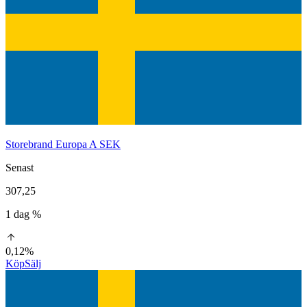
Storebrand Europa A SEK
Senast
307,25
1 dag %
0,12%
Köp
Sälj