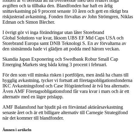
fonden är vi beredda att ha överseende med den relativt höga
avgiften och ta tillbaka den. Blandfonden har haft en årlig
snittavkastning på 9 procent senaste 10 åren och gett en riktigt bra
riskjusterad avkastning. Fonden förvaltas av John Strömgren, Niklas
Edman och Simon Blecher.
I övrigt gör vi inga förändringar utan låter Storebrand
Global Solutions var kvar, liksom UBS EF Mid Caps USA och
Storebrand Europa samt DNB Teknologi S. En av förvaltarna av
den sistnämnda hade vi glädjen att podda med härom veckan.
Skandia Japan Exponering och Swedbank Robur Small Cap
Emerging Markets steg båda kring 3 procent i februari.
För den som vill minska risken i portföljen, men ändå ha chans till
hygglig avkastning, tycker vi fortsatt att företagsobligationsfonderna
IKC Avkastningsfond och Case Högräntefond är två bra alternativ.
Även AMF Företagsobligationsfond får vara kvar i mars och är ett
alternativ med en lägre prislapp.
AMF Balansfond har bjudit på en förväntad aktieårsavkastning
senaste året och är ett billigare alternativ till Carnegie Strategifond
när det kommer till blandfonder.
Ämnen i artikeln