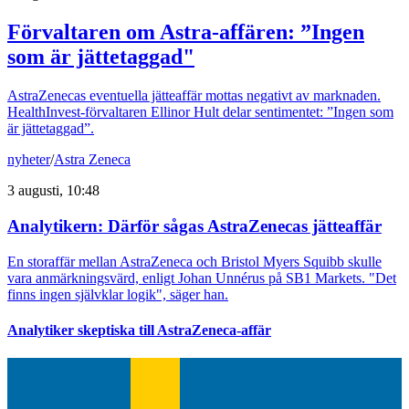
Förvaltaren om Astra-affären: ”Ingen
som är jättetaggad"
AstraZenecas eventuella jätteaffär mottas negativt av marknaden.
HealthInvest-förvaltaren Ellinor Hult delar sentimentet: ”Ingen som
är jättetaggad”.
nyheter
/
Astra Zeneca
3 augusti, 10:48
Analytikern: Därför sågas AstraZenecas jätteaffär
En storaffär mellan AstraZeneca och Bristol Myers Squibb skulle
vara anmärkningsvärd, enligt Johan Unnérus på SB1 Markets. "Det
finns ingen självklar logik", säger han.
Analytiker skeptiska till AstraZeneca-affär