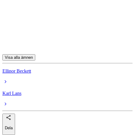
fonder
strategidokument
Storebrand Global Solutions A SEK
UBS (Lux) EF Mid Caps USA (USD) P
Storebrand Europa A SEK
Visa alla ämnen
Ellinor Beckett
Karl Lans
Dela