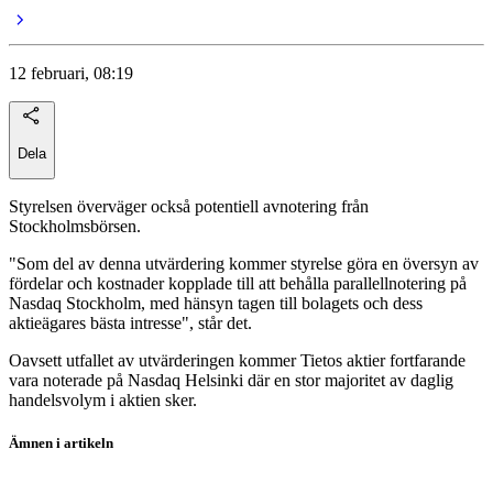
12 februari, 08:19
Dela
Styrelsen överväger också potentiell avnotering från
Stockholmsbörsen.
"Som del av denna utvärdering kommer styrelse göra en översyn av
fördelar och kostnader kopplade till att behålla parallellnotering på
Nasdaq Stockholm, med hänsyn tagen till bolagets och dess
aktieägares bästa intresse", står det.
Oavsett utfallet av utvärderingen kommer Tietos aktier fortfarande
vara noterade på Nasdaq Helsinki där en stor majoritet av daglig
handelsvolym i aktien sker.
Ämnen i artikeln
Tieto Evry