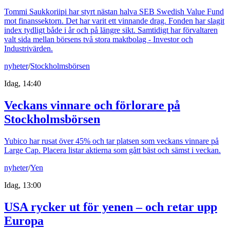
Tommi Saukkoriipi har styrt nästan halva SEB Swedish Value Fund
mot finanssektorn. Det har varit ett vinnande drag. Fonden har slagit
index tydligt både i år och på längre sikt. Samtidigt har förvaltaren
valt sida mellan börsens två stora maktbolag - Investor och
Industrivärden.
nyheter
/
Stockholmsbörsen
Idag, 14:40
Veckans vinnare och förlorare på
Stockholmsbörsen
Yubico har rusat över 45% och tar platsen som veckans vinnare på
Large Cap. Placera listar aktierna som gått bäst och sämst i veckan.
nyheter
/
Yen
Idag, 13:00
USA rycker ut för yenen – och retar upp
Europa