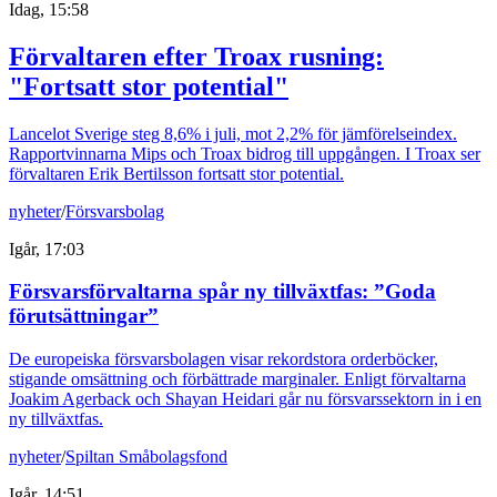
Idag, 15:58
Förvaltaren efter Troax rusning:
"Fortsatt stor potential"
Lancelot Sverige steg 8,6% i juli, mot 2,2% för jämförelseindex.
Rapportvinnarna Mips och Troax bidrog till uppgången. I Troax ser
förvaltaren Erik Bertilsson fortsatt stor potential.
nyheter
/
Försvarsbolag
Igår, 17:03
Försvarsförvaltarna spår ny tillväxtfas: ”Goda
förutsättningar”
De europeiska försvarsbolagen visar rekordstora orderböcker,
stigande omsättning och förbättrade marginaler. Enligt förvaltarna
Joakim Agerback och Shayan Heidari går nu försvarssektorn in i en
ny tillväxtfas.
nyheter
/
Spiltan Småbolagsfond
Igår, 14:51