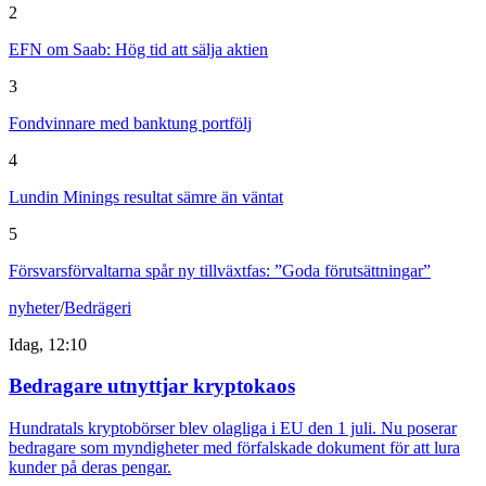
2
EFN om Saab: Hög tid att sälja aktien
3
Fondvinnare med banktung portfölj
4
Lundin Minings resultat sämre än väntat
5
Försvarsförvaltarna spår ny tillväxtfas: ”Goda förutsättningar”
nyheter
/
Bedrägeri
Idag, 12:10
Bedragare utnyttjar kryptokaos
Hundratals kryptobörser blev olagliga i EU den 1 juli. Nu poserar
bedragare som myndigheter med förfalskade dokument för att lura
kunder på deras pengar.