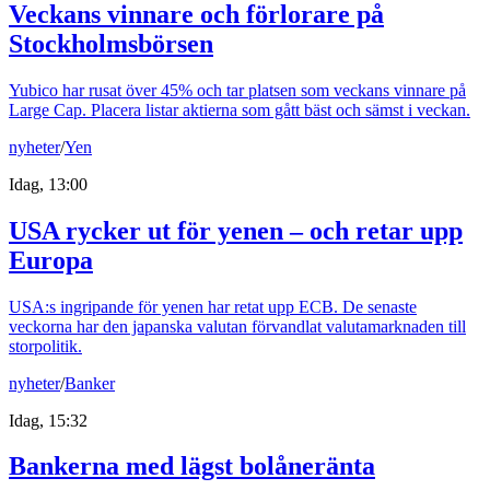
Veckans vinnare och förlorare på
Stockholmsbörsen
Yubico har rusat över 45% och tar platsen som veckans vinnare på
Large Cap. Placera listar aktierna som gått bäst och sämst i veckan.
nyheter
/
Yen
Idag, 13:00
USA rycker ut för yenen – och retar upp
Europa
USA:s ingripande för yenen har retat upp ECB. De senaste
veckorna har den japanska valutan förvandlat valutamarknaden till
storpolitik.
nyheter
/
Banker
Idag, 15:32
Bankerna med lägst bolåneränta