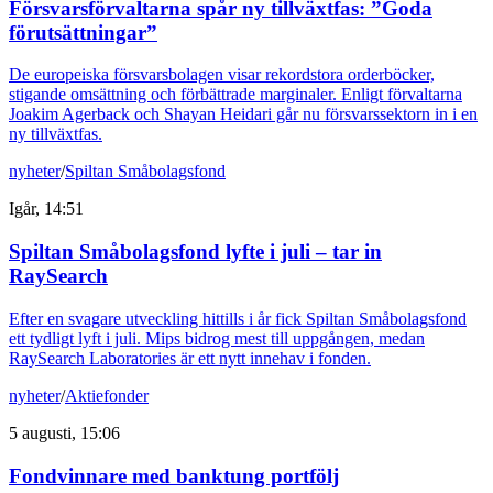
Försvarsförvaltarna spår ny tillväxtfas: ”Goda
förutsättningar”
De europeiska försvarsbolagen visar rekordstora orderböcker,
stigande omsättning och förbättrade marginaler. Enligt förvaltarna
Joakim Agerback och Shayan Heidari går nu försvarssektorn in i en
ny tillväxtfas.
nyheter
/
Spiltan Småbolagsfond
Igår, 14:51
Spiltan Småbolagsfond lyfte i juli – tar in
RaySearch
Efter en svagare utveckling hittills i år fick Spiltan Småbolagsfond
ett tydligt lyft i juli. Mips bidrog mest till uppgången, medan
RaySearch Laboratories är ett nytt innehav i fonden.
nyheter
/
Aktiefonder
5 augusti, 15:06
Fondvinnare med banktung portfölj