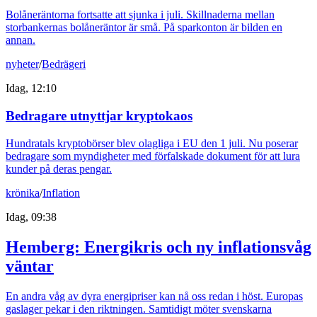
Bolåneräntorna fortsatte att sjunka i juli. Skillnaderna mellan
storbankernas bolåneräntor är små. På sparkonton är bilden en
annan.
nyheter
/
Bedrägeri
Idag, 12:10
Bedragare utnyttjar kryptokaos
Hundratals kryptobörser blev olagliga i EU den 1 juli. Nu poserar
bedragare som myndigheter med förfalskade dokument för att lura
kunder på deras pengar.
krönika
/
Inflation
Idag, 09:38
Hemberg: Energikris och ny inflationsvåg
väntar
En andra våg av dyra energipriser kan nå oss redan i höst. Europas
gaslager pekar i den riktningen. Samtidigt möter svenskarna