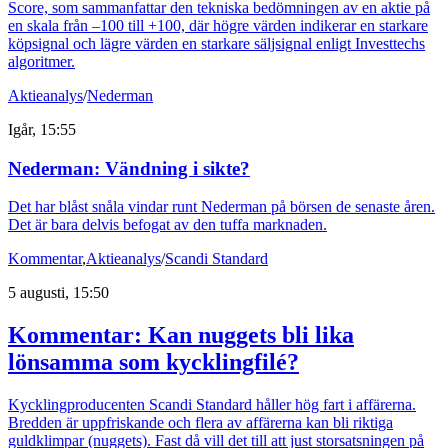
Score, som sammanfattar den tekniska bedömningen av en aktie på
en skala från –100 till +100, där högre värden indikerar en starkare
köpsignal och lägre värden en starkare säljsignal enligt Investtechs
algoritmer.
Aktieanalys
/
Nederman
Igår, 15:55
Nederman: Vändning i sikte?
Det har blåst snåla vindar runt Nederman på börsen de senaste åren.
Det är bara delvis befogat av den tuffa marknaden.
Kommentar
,
Aktieanalys
/
Scandi Standard
5 augusti, 15:50
Kommentar: Kan nuggets bli lika
lönsamma som kycklingfilé?
Kycklingproducenten Scandi Standard håller hög fart i affärerna.
Bredden är uppfriskande och flera av affärerna kan bli riktiga
guldklimpar (nuggets). Fast då vill det till att just storsatsningen på