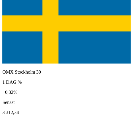
OMX Stockholm 30
1 DAG %
−0,32%
Senast
3 312,34