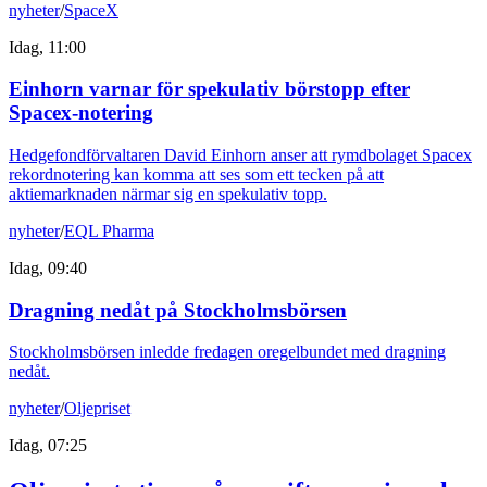
nyheter
/
SpaceX
Idag, 11:00
Einhorn varnar för spekulativ börstopp efter
Spacex-notering
Hedgefondförvaltaren David Einhorn anser att rymdbolaget Spacex
rekordnotering kan komma att ses som ett tecken på att
aktiemarknaden närmar sig en spekulativ topp.
nyheter
/
EQL Pharma
Idag, 09:40
Dragning nedåt på Stockholmsbörsen
Stockholmsbörsen inledde fredagen oregelbundet med dragning
nedåt.
nyheter
/
Oljepriset
Idag, 07:25