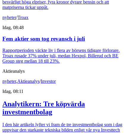
besvärligt höga elpriser, fyra kronor dyrare bensin och att
matpriserna tickar uppåt.
nyheter
/
Troax
Idag, 08:48
Fem aktier som tog revansch i juli
Rapportperioden väckte liv i flera av börsens tidigare förlorare.
Troax rusade 37% under juli, medan Hexpol, Billerud och BE
Group steg mellan 18 till 23%.
Aktieanalys
nyheter
,
Aktieanalys
/
Investor
Idag, 08:11
Analytikern: Tre köpvärda
investmentbolag
I den här artikeln lyfter vi fram de tre investmentbolag som i dag
uppvisar den starkaste tekniska bilden enligt vår nya Investtech