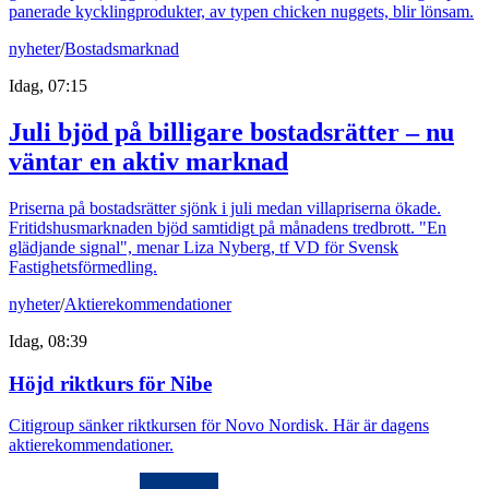
panerade kycklingprodukter, av typen chicken nuggets, blir lönsam.
nyheter
/
Bostadsmarknad
Idag, 07:15
Juli bjöd på billigare bostadsrätter – nu
väntar en aktiv marknad
Priserna på bostadsrätter sjönk i juli medan villapriserna ökade.
Fritidshusmarknaden bjöd samtidigt på månadens tredbrott. "En
glädjande signal", menar Liza Nyberg, tf VD för Svensk
Fastighetsförmedling.
nyheter
/
Aktierekommendationer
Idag, 08:39
Höjd riktkurs för Nibe
Citigroup sänker riktkursen för Novo Nordisk. Här är dagens
aktierekommendationer.