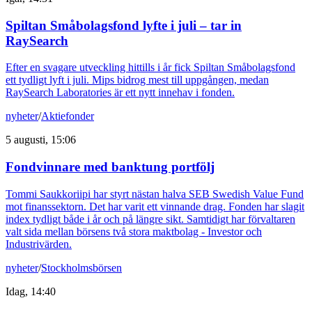
Spiltan Småbolagsfond lyfte i juli – tar in
RaySearch
Efter en svagare utveckling hittills i år fick Spiltan Småbolagsfond
ett tydligt lyft i juli. Mips bidrog mest till uppgången, medan
RaySearch Laboratories är ett nytt innehav i fonden.
nyheter
/
Aktiefonder
5 augusti, 15:06
Fondvinnare med banktung portfölj
Tommi Saukkoriipi har styrt nästan halva SEB Swedish Value Fund
mot finanssektorn. Det har varit ett vinnande drag. Fonden har slagit
index tydligt både i år och på längre sikt. Samtidigt har förvaltaren
valt sida mellan börsens två stora maktbolag - Investor och
Industrivärden.
nyheter
/
Stockholmsbörsen
Idag, 14:40