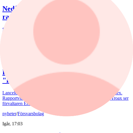
Nedåt för börsen efter blandad
rapportvecka
Stockholmsbörsen föll på veckans sista dag.
Fonder
nyheter
,
fonder
/
Aktiefonder
Idag, 15:58
Förvaltaren efter Troax rusning:
"Fortsatt stor potential"
Lancelot Sverige steg 8,6% i juli, mot 2,2% för jämförelseindex.
Rapportvinnarna Mips och Troax bidrog till uppgången. I Troax ser
förvaltaren Erik Bertilsson fortsatt stor potential.
nyheter
/
Försvarsbolag
Igår, 17:03