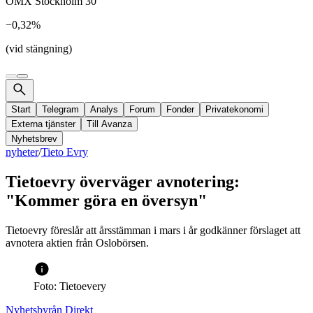
OMX Stockholm 30
−0,32%
(vid stängning)
Start
Telegram
Analys
Forum
Fonder
Privatekonomi
Externa tjänster
Till Avanza
Nyhetsbrev
nyheter
/
Tieto Evry
Tietoevry överväger avnotering:
"Kommer göra en översyn"
Tietoevry föreslår att årsstämman i mars i år godkänner förslaget att
avnotera aktien från Oslobörsen.
Foto: Tietoevery
Nyhetsbyrån Direkt