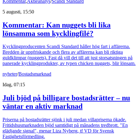
Kommentar
,
Aktieanalys
/
Scandi Standard
5 augusti, 15:50
Kommentar: Kan nuggets bli lika
lönsamma som kycklingfilé?
Kycklingproducenten Scandi Standard håller hög fart i affärerna.
Bredden är uppfriskande och flera av affärerna kan bli riktiga
guldklimpar (nuggets). Fast då vill det till att just storsatsningen på
panerade kycklingprodukter, av typen chicken nuggets, blir lönsam.
nyheter
/
Bostadsmarknad
Idag, 07:15
Juli bjöd på billigare bostadsrätter – nu
väntar en aktiv marknad
Priserna på bostadsrätter sjönk i juli medan villapriserna ökade.
Fritidshusmarknaden bjöd samtidigt på månadens tredbrott. "En
glädjande signal", menar Liza Nyberg, tf VD för Svensk
Fastighetsförmedling.