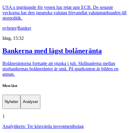
USA:s ingripande för yenen har retat upp ECB. De senaste
veckorna har den japanska valutan förvandlat valutamarknaden till
storpolitik.
nyheter
/
Banker
Idag, 15:32
Bankerna med lägst bolåneränta
Bolåneräntorna fortsatte att sjunka i juli. Skillnaderna mellan
storbankernas bolåneräntor är små. På sparkonton är bilden en
annan.
Mest läst
Nyheter
Analyser
1
Analytikern: Tre köpvärda investmentbolag