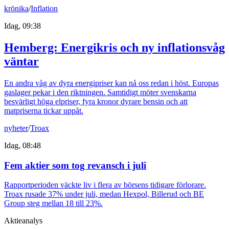
krönika
/
Inflation
Idag, 09:38
Hemberg: Energikris och ny inflationsvåg
väntar
En andra våg av dyra energipriser kan nå oss redan i höst. Europas
gaslager pekar i den riktningen. Samtidigt möter svenskarna
besvärligt höga elpriser, fyra kronor dyrare bensin och att
matpriserna tickar uppåt.
nyheter
/
Troax
Idag, 08:48
Fem aktier som tog revansch i juli
Rapportperioden väckte liv i flera av börsens tidigare förlorare.
Troax rusade 37% under juli, medan Hexpol, Billerud och BE
Group steg mellan 18 till 23%.
Aktieanalys