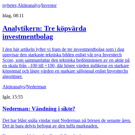
nyheter
,
Aktieanalys
/
Investor
Idag, 08:11
Analytikern: Tre köpvärda
investmentbolag
I den här artikeln lyfter vi fram de tre investmentbolag som i dag
uppvisar den starkaste tekniska bilden enligt vår nya Investtech
Score, som sammanfattar den tekniska bedömningen av en aktie på
en skala från –100 till +100, där högre värden indikerar en starkare
köpsignal och lägre värden en starkare säljsignal enligt Investtechs
algoritmer.
Aktieanalys
/
Nederman
Igår, 15:55
Nederman: Vändning i sikte?
Det har blåst snåla vindar runt Nederman på börsen de senaste åren.
Det är bara delvis befogat av den tuffa marknaden.