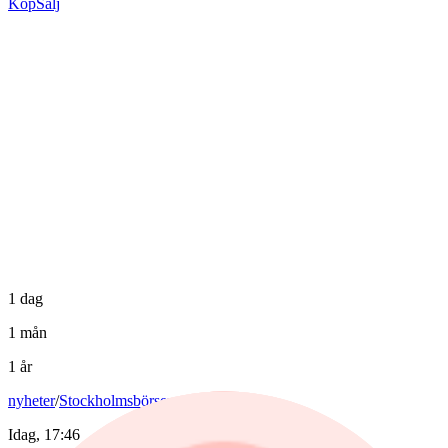
Köp
Sälj
1 dag
1 mån
1 år
nyheter
/
Stockholmsbörsen
Idag, 17:46