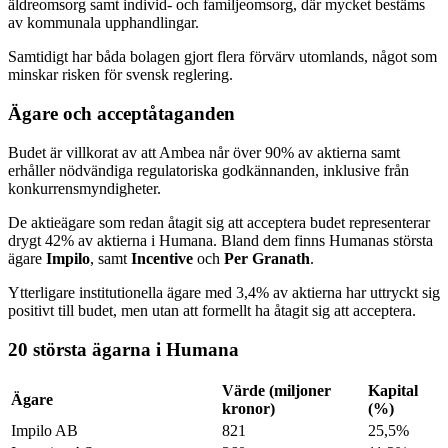
äldreomsorg samt individ- och familjeomsorg, där mycket bestäms
av kommunala upphandlingar.
Samtidigt har båda bolagen gjort flera förvärv utomlands, något som
minskar risken för svensk reglering.
Ägare och acceptåtaganden
Budet är villkorat av att Ambea når över 90% av aktierna samt
erhåller nödvändiga regulatoriska godkännanden, inklusive från
konkurrensmyndigheter.
De aktieägare som redan åtagit sig att acceptera budet representerar
drygt 42% av aktierna i Humana. Bland dem finns Humanas största
ägare
Impilo
, samt
Incentive
och
Per Granath
.
Ytterligare institutionella ägare med 3,4% av aktierna har uttryckt sig
positivt till budet, men utan att formellt ha åtagit sig att acceptera.
20 största ägarna i Humana
Värde (miljoner
Kapital
Ägare
kronor)
(%)
Impilo AB
821
25,5%