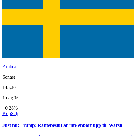
Ambea
Senast
143,30
1 dag %
−0,28%
Köp
Sälj
Just nu
:
Trump: Räntebeslut är inte enbart upp till Warsh