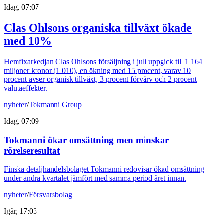
Idag, 07:07
Clas Ohlsons organiska tillväxt ökade
med 10%
Hemfixarkedjan Clas Ohlsons försäljning i juli uppgick till 1 164
miljoner kronor (1 010), en ökning med 15 procent, varav 10
procent avser organisk tillväxt, 3 procent förvärv och 2 procent
valutaeffekter.
nyheter
/
Tokmanni Group
Idag, 07:09
Tokmanni ökar omsättning men minskar
rörelseresultat
Finska detaljhandelsbolaget Tokmanni redovisar ökad omsättning
under andra kvartalet jämfört med samma period året innan.
nyheter
/
Försvarsbolag
Igår, 17:03