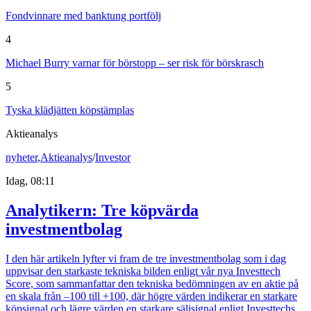
Fondvinnare med banktung portfölj
4
Michael Burry varnar för börstopp – ser risk för börskrasch
5
Tyska klädjätten köpstämplas
Aktieanalys
nyheter
,
Aktieanalys
/
Investor
Idag, 08:11
Analytikern: Tre köpvärda
investmentbolag
I den här artikeln lyfter vi fram de tre investmentbolag som i dag
uppvisar den starkaste tekniska bilden enligt vår nya Investtech
Score, som sammanfattar den tekniska bedömningen av en aktie på
en skala från –100 till +100, där högre värden indikerar en starkare
köpsignal och lägre värden en starkare säljsignal enligt Investtechs