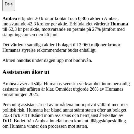
Dela
Ambea
erbjuder 20 kronor kontant och 0,305 aktier i Ambea,
motsvarande 42,3 kronor per aktie. Erbjudandet värderar
Humana
till 62,3 kr per aktie, motsvarande en premie på 27% jämfört med
stängningskursen den 26 juni.
Det värderar samtliga aktier i bolaget till 2 960 miljoner kronor.
Humanas styrelse rekommenderar budet enhälligt.
Aktien handlas under dagen upp mot budnivån.
Assistansen åker ut
Ambea avser att sälja Humanas svenska verksamhet inom personlig
assistans när affären är klar. Området utgjorde 26% av Humanas
omsättningen 2025.
Personlig assistans är ett av områdena inom privat välfärd med mer
politisk risk. Humana har bland annat stämt staten efter att bolaget
2023 fick sitt tillstånd inom assistans och hemtjänst återkallad av
IVO
. Budet från Ambea innefattar en kontant tilläggsköpeskilling
om Humana vinner den processen mot staten.