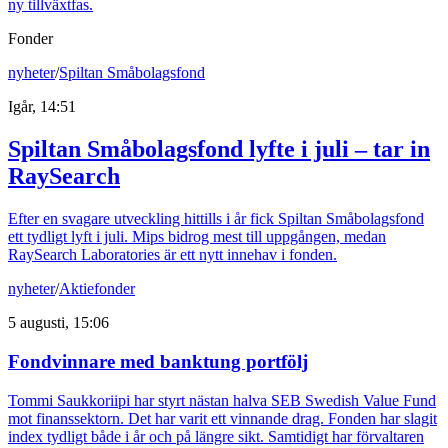
ny tillväxtfas.
Fonder
nyheter
/
Spiltan Småbolagsfond
Igår, 14:51
Spiltan Småbolagsfond lyfte i juli – tar in
RaySearch
Efter en svagare utveckling hittills i år fick Spiltan Småbolagsfond
ett tydligt lyft i juli. Mips bidrog mest till uppgången, medan
RaySearch Laboratories är ett nytt innehav i fonden.
nyheter
/
Aktiefonder
5 augusti, 15:06
Fondvinnare med banktung portfölj
Tommi Saukkoriipi har styrt nästan halva SEB Swedish Value Fund
mot finanssektorn. Det har varit ett vinnande drag. Fonden har slagit
index tydligt både i år och på längre sikt. Samtidigt har förvaltaren