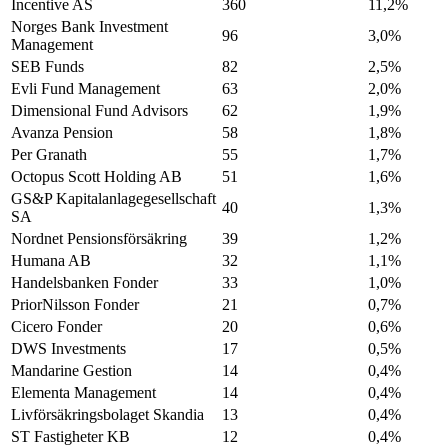
Incentive AS
360
11,2%
Norges Bank Investment
96
3,0%
Management
SEB Funds
82
2,5%
Evli Fund Management
63
2,0%
Dimensional Fund Advisors
62
1,9%
Avanza Pension
58
1,8%
Per Granath
55
1,7%
Octopus Scott Holding AB
51
1,6%
GS&P Kapitalanlagegesellschaft
40
1,3%
SA
Nordnet Pensionsförsäkring
39
1,2%
Humana AB
32
1,1%
Handelsbanken Fonder
33
1,0%
PriorNilsson Fonder
21
0,7%
Cicero Fonder
20
0,6%
DWS Investments
17
0,5%
Mandarine Gestion
14
0,4%
Elementa Management
14
0,4%
Livförsäkringsbolaget Skandia
13
0,4%
ST Fastigheter KB
12
0,4%