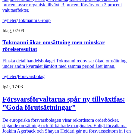
procent avser organisk tillväxt, 3 procent förvärv och 2 procent
valutaeffekter.
nyheter
/
Tokmanni Group
Idag, 07:09
Tokmanni ökar omsättning men minskar
rörelseresultat
Finska detaljhandelsbolaget Tokmanni redovisar ökad omsättning
under andra kvartalet jämfört med samma period året innan.
nyheter
/
Försvarsbolag
Igår, 17:03
Försvarsförvaltarna spår ny tillväxtfas:
”Goda förutsättningar”
De europeiska försvarsbolagen visar rekordstora orderböcker,
stigande omsättning och förbättrade marginaler. Enligt förvaltarna
Joakim Agerback och Shayan Heidari går nu försvarssektorn in i en