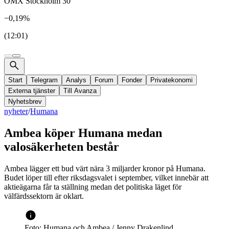
OMX Stockholm 30
−0,19%
(12:01)
Start
Telegram
Analys
Forum
Fonder
Privatekonomi
Externa tjänster
Till Avanza
Nyhetsbrev
nyheter
/
Humana
Ambea köper Humana medan
valosäkerheten består
Ambea lägger ett bud värt nära 3 miljarder kronor på Humana.
Budet löper till efter riksdagsvalet i september, vilket innebär att
aktieägarna får ta ställning medan det politiska läget för
välfärdssektorn är oklart.
Foto: Humana och Ambea / Jenny Drakenlind