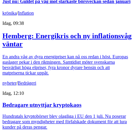
Just nu
:
Guldet på väg mot starkaste börsveckan sedan januari
krönika
/
Inflation
Idag, 09:38
Hemberg: Energikris och ny inflationsvåg
väntar
En andra våg av dyra energipriser kan nå oss redan i höst. Europas
gaslager pekar i den riktningen. Samtidigt möter svenskarna
besvärligt höga elpriser, fyra kronor dyrare bensin och att
matpriserna tickar uppåt.
nyheter
/
Bedrägeri
Idag, 12:10
Bedragare utnyttjar kryptokaos
Hundratals kryptobörser blev olagliga i EU den 1 juli. Nu poserar
bedragare som myndigheter med förfalskade dokument för att lura
kunder på deras pengar.