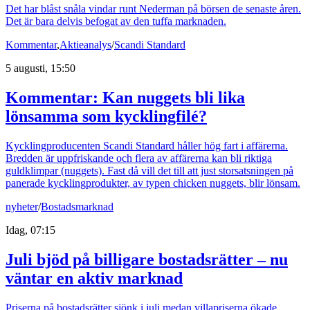
Det har blåst snåla vindar runt Nederman på börsen de senaste åren.
Det är bara delvis befogat av den tuffa marknaden.
Kommentar
,
Aktieanalys
/
Scandi Standard
5 augusti, 15:50
Kommentar: Kan nuggets bli lika
lönsamma som kycklingfilé?
Kycklingproducenten Scandi Standard håller hög fart i affärerna.
Bredden är uppfriskande och flera av affärerna kan bli riktiga
guldklimpar (nuggets). Fast då vill det till att just storsatsningen på
panerade kycklingprodukter, av typen chicken nuggets, blir lönsam.
nyheter
/
Bostadsmarknad
Idag, 07:15
Juli bjöd på billigare bostadsrätter – nu
väntar en aktiv marknad
Priserna på bostadsrätter sjönk i juli medan villapriserna ökade.