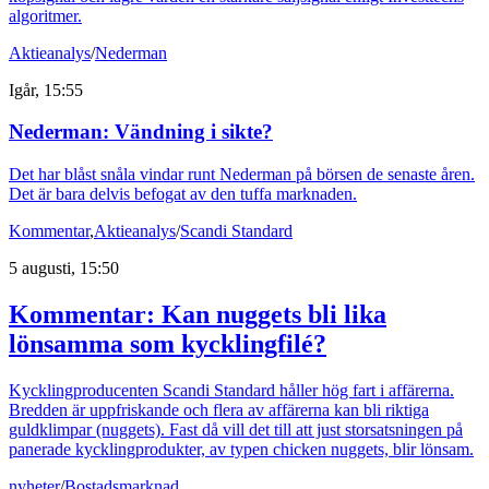
algoritmer.
Aktieanalys
/
Nederman
Igår, 15:55
Nederman: Vändning i sikte?
Det har blåst snåla vindar runt Nederman på börsen de senaste åren.
Det är bara delvis befogat av den tuffa marknaden.
Kommentar
,
Aktieanalys
/
Scandi Standard
5 augusti, 15:50
Kommentar: Kan nuggets bli lika
lönsamma som kycklingfilé?
Kycklingproducenten Scandi Standard håller hög fart i affärerna.
Bredden är uppfriskande och flera av affärerna kan bli riktiga
guldklimpar (nuggets). Fast då vill det till att just storsatsningen på
panerade kycklingprodukter, av typen chicken nuggets, blir lönsam.
nyheter
/
Bostadsmarknad