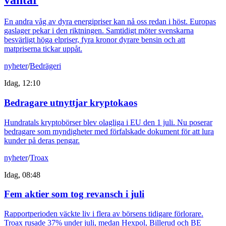
väntar
En andra våg av dyra energipriser kan nå oss redan i höst. Europas
gaslager pekar i den riktningen. Samtidigt möter svenskarna
besvärligt höga elpriser, fyra kronor dyrare bensin och att
matpriserna tickar uppåt.
nyheter
/
Bedrägeri
Idag, 12:10
Bedragare utnyttjar kryptokaos
Hundratals kryptobörser blev olagliga i EU den 1 juli. Nu poserar
bedragare som myndigheter med förfalskade dokument för att lura
kunder på deras pengar.
nyheter
/
Troax
Idag, 08:48
Fem aktier som tog revansch i juli
Rapportperioden väckte liv i flera av börsens tidigare förlorare.
Troax rusade 37% under juli, medan Hexpol, Billerud och BE