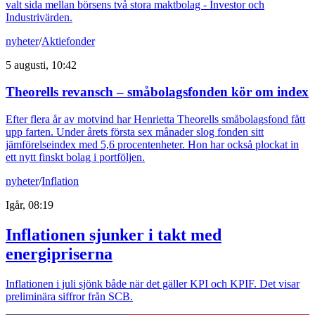
valt sida mellan börsens två stora maktbolag - Investor och
Industrivärden.
nyheter
/
Aktiefonder
5 augusti, 10:42
Theorells revansch – småbolagsfonden kör om index
Efter flera år av motvind har Henrietta Theorells småbolagsfond fått
upp farten. Under årets första sex månader slog fonden sitt
jämförelseindex med 5,6 procentenheter. Hon har också plockat in
ett nytt finskt bolag i portföljen.
nyheter
/
Inflation
Igår, 08:19
Inflationen sjunker i takt med
energipriserna
Inflationen i juli sjönk både när det gäller KPI och KPIF. Det visar
preliminära siffror från SCB.