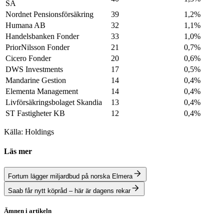
SA
Nordnet Pensionsförsäkring
39
1,2%
Humana AB
32
1,1%
Handelsbanken Fonder
33
1,0%
PriorNilsson Fonder
21
0,7%
Cicero Fonder
20
0,6%
DWS Investments
17
0,5%
Mandarine Gestion
14
0,4%
Elementa Management
14
0,4%
Livförsäkringsbolaget Skandia
13
0,4%
ST Fastigheter KB
12
0,4%
Källa: Holdings
Läs mer
Fortum lägger miljardbud på norska Elmera
Saab får nytt köpråd – här är dagens rekar
Ämnen i artikeln
Humana