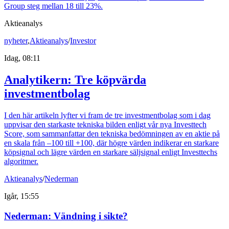
Group steg mellan 18 till 23%.
Aktieanalys
nyheter
,
Aktieanalys
/
Investor
Idag, 08:11
Analytikern: Tre köpvärda
investmentbolag
I den här artikeln lyfter vi fram de tre investmentbolag som i dag
uppvisar den starkaste tekniska bilden enligt vår nya Investtech
Score, som sammanfattar den tekniska bedömningen av en aktie på
en skala från –100 till +100, där högre värden indikerar en starkare
köpsignal och lägre värden en starkare säljsignal enligt Investtechs
algoritmer.
Aktieanalys
/
Nederman
Igår, 15:55
Nederman: Vändning i sikte?