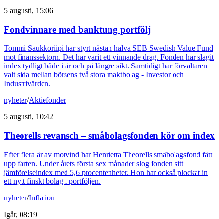
5 augusti, 15:06
Fondvinnare med banktung portfölj
Tommi Saukkoriipi har styrt nästan halva SEB Swedish Value Fund
mot finanssektorn. Det har varit ett vinnande drag. Fonden har slagit
index tydligt både i år och på längre sikt. Samtidigt har förvaltaren
valt sida mellan börsens två stora maktbolag - Investor och
Industrivärden.
nyheter
/
Aktiefonder
5 augusti, 10:42
Theorells revansch – småbolagsfonden kör om index
Efter flera år av motvind har Henrietta Theorells småbolagsfond fått
upp farten. Under årets första sex månader slog fonden sitt
jämförelseindex med 5,6 procentenheter. Hon har också plockat in
ett nytt finskt bolag i portföljen.
nyheter
/
Inflation
Igår, 08:19