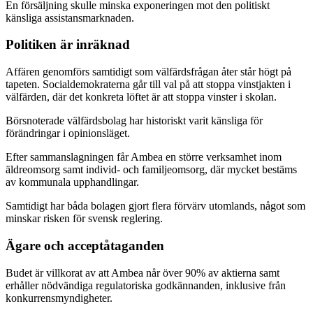
En försäljning skulle minska exponeringen mot den politiskt
känsliga assistansmarknaden.
Politiken är inräknad
Affären genomförs samtidigt som välfärdsfrågan åter står högt på
tapeten. Socialdemokraterna går till val på att stoppa vinstjakten i
välfärden, där det konkreta löftet är att stoppa vinster i skolan.
Börsnoterade välfärdsbolag har historiskt varit känsliga för
förändringar i opinionsläget.
Efter sammanslagningen får Ambea en större verksamhet inom
äldreomsorg samt individ- och familjeomsorg, där mycket bestäms
av kommunala upphandlingar.
Samtidigt har båda bolagen gjort flera förvärv utomlands, något som
minskar risken för svensk reglering.
Ägare och acceptåtaganden
Budet är villkorat av att Ambea når över 90% av aktierna samt
erhåller nödvändiga regulatoriska godkännanden, inklusive från
konkurrensmyndigheter.