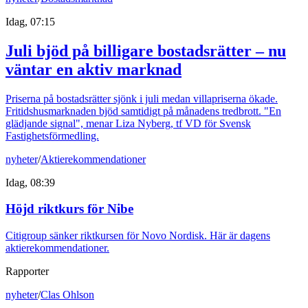
Idag, 07:15
Juli bjöd på billigare bostadsrätter – nu
väntar en aktiv marknad
Priserna på bostadsrätter sjönk i juli medan villapriserna ökade.
Fritidshusmarknaden bjöd samtidigt på månadens tredbrott. "En
glädjande signal", menar Liza Nyberg, tf VD för Svensk
Fastighetsförmedling.
nyheter
/
Aktierekommendationer
Idag, 08:39
Höjd riktkurs för Nibe
Citigroup sänker riktkursen för Novo Nordisk. Här är dagens
aktierekommendationer.
Rapporter
nyheter
/
Clas Ohlson