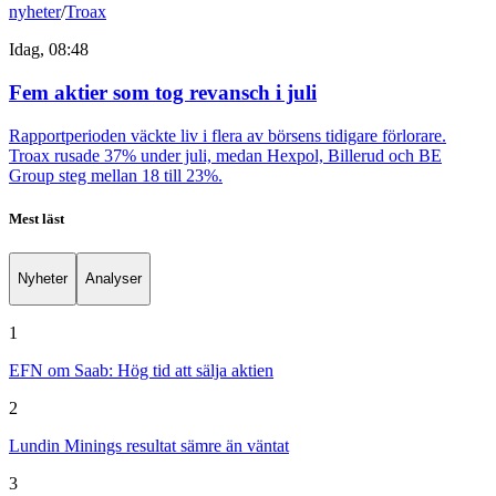
nyheter
/
Troax
Idag, 08:48
Fem aktier som tog revansch i juli
Rapportperioden väckte liv i flera av börsens tidigare förlorare.
Troax rusade 37% under juli, medan Hexpol, Billerud och BE
Group steg mellan 18 till 23%.
Mest läst
Nyheter
Analyser
1
EFN om Saab: Hög tid att sälja aktien
2
Lundin Minings resultat sämre än väntat
3