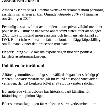
Assistansen åker ut
Ambea avser att sälja Humanas svenska verksamhet inom personlig
assistans när affären är klar. Området utgjorde 26% av Humanas
omsättningen 2025.
Personlig assistans är ett av områdena inom privat välfärd med mer
politisk risk. Humana har bland annat stämt staten efter att bolaget
2023 fick sitt tillstånd inom assistans och hemtjänst återkallad av
IVO
. Budet från Ambea innefattar en kontant tilläggsköpeskilling
om Humana vinner den processen mot staten.
En försäljning skulle minska exponeringen mot den politiskt
känsliga assistansmarknaden.
Politiken är inräknad
Affären genomförs samtidigt som välfärdsfrågan åter står högt på
tapeten. Socialdemokraterna går till val på att stoppa vinstjakten i
välfärden, där det konkreta löftet är att stoppa vinster i skolan.
Börsnoterade välfärdsbolag har historiskt varit känsliga för
förändringar i opinionsläget.
Efter sammanslagningen får Ambea en större verksamhet inom