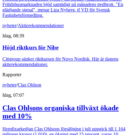
Fritidshusmarknaden bjöd samtidigt på månadens tredbrott. "En
glädjande signal", menar Liza Nyberg, tf VD för Svensk
Fastighetsförmedling.
nyheter
/
Aktierekommendationer
Idag, 08:39
Höjd riktkurs för Nibe
Citigroup sänker riktkursen för Novo Nordisk. Här är dagens
aktierekommendationer.
Rapporter
nyheter
/
Clas Ohlson
Idag, 07:07
Clas Ohlsons organiska tillväxt ökade
med 10%
Hemfixarkedjan Clas Ohlsons försäljning i juli uppgick till 1 164
miljoner kronor (1 010), en ökning med 15 procent, varav 10