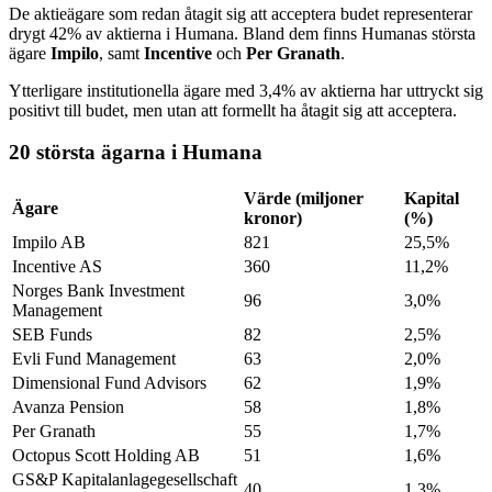
De aktieägare som redan åtagit sig att acceptera budet representerar
drygt 42% av aktierna i Humana. Bland dem finns Humanas största
ägare
Impilo
, samt
Incentive
och
Per Granath
.
Ytterligare institutionella ägare med 3,4% av aktierna har uttryckt sig
positivt till budet, men utan att formellt ha åtagit sig att acceptera.
20 största ägarna i Humana
Värde (miljoner
Kapital
Ägare
kronor)
(%)
Impilo AB
821
25,5%
Incentive AS
360
11,2%
Norges Bank Investment
96
3,0%
Management
SEB Funds
82
2,5%
Evli Fund Management
63
2,0%
Dimensional Fund Advisors
62
1,9%
Avanza Pension
58
1,8%
Per Granath
55
1,7%
Octopus Scott Holding AB
51
1,6%
GS&P Kapitalanlagegesellschaft
40
1,3%