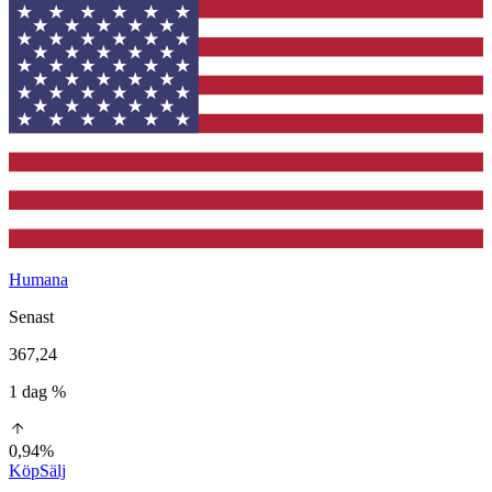
Humana
Senast
367,24
1 dag %
0,94%
Köp
Sälj