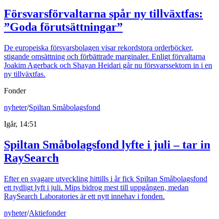
Försvarsförvaltarna spår ny tillväxtfas:
”Goda förutsättningar”
De europeiska försvarsbolagen visar rekordstora orderböcker,
stigande omsättning och förbättrade marginaler. Enligt förvaltarna
Joakim Agerback och Shayan Heidari går nu försvarssektorn in i en
ny tillväxtfas.
Fonder
nyheter
/
Spiltan Småbolagsfond
Igår, 14:51
Spiltan Småbolagsfond lyfte i juli – tar in
RaySearch
Efter en svagare utveckling hittills i år fick Spiltan Småbolagsfond
ett tydligt lyft i juli. Mips bidrog mest till uppgången, medan
RaySearch Laboratories är ett nytt innehav i fonden.
nyheter
/
Aktiefonder