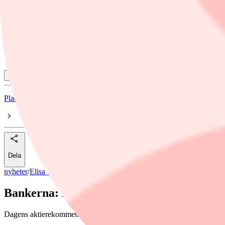
Fortum
Getinge
SEB
Visa alla ämnen
Placeranyhetsbyran Direktfinwire
Dela
nyheter
/
Elisa Oyj
Bankerna: Köp Skanska och Nibe
Dagens aktierekommendationer innehåller bland annat ett köpråd för 