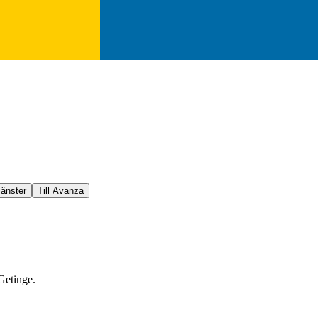
jänster
Till Avanza
Getinge.