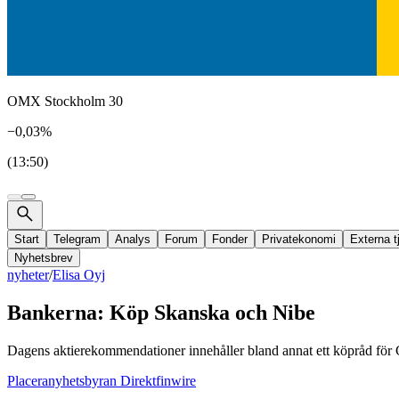
OMX Stockholm 30
−0,03%
(13:50)
Start
Telegram
Analys
Forum
Fonder
Privatekonomi
Externa t
Nyhetsbrev
nyheter
/
Elisa Oyj
Bankerna: Köp Skanska och Nibe
Dagens aktierekommendationer innehåller bland annat ett köpråd för 
Placeranyhetsbyran Direktfinwire