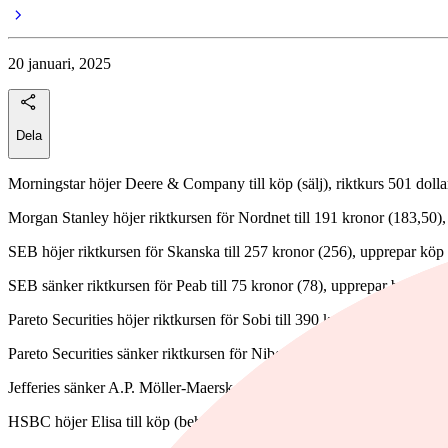
20 januari, 2025
Dela
Morningstar höjer Deere & Company till köp (sälj), riktkurs 501 dolla
Morgan Stanley höjer riktkursen för Nordnet till 191 kronor (183,50)
SEB höjer riktkursen för Skanska till 257 kronor (256), upprepar köp
SEB sänker riktkursen för Peab till 75 kronor (78), upprepar behåll
Pareto Securities höjer riktkursen för Sobi till 390 kronor (385), uppr
Pareto Securities sänker riktkursen för Nibe till 50 kronor (65), uppre
Jefferies sänker A.P. Möller-Maersk till behåll (köp), riktkurs 11 500
HSBC höjer Elisa till köp (behåll), riktkurs 50 euro