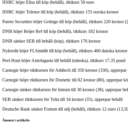
HSBC höjer Elisa till köp (behåll), riktkurs 50 euro
HSBC höjer Telenor till köp (behåll), riktkurs 155 norska kronor
Pareto Securities höjer Getinge till köp (behåll), riktkurs 220 kronor (
DNB höjer Beijer Ref till köp (behåll), riktkurs 182 kronor
DNB sänker SEB till behåll (köp), riktkurs 176 kronor
Nykredit höjer FLSmidth till köp (behåll), riktkurs 400 danska kronor
Peel Hunt höjer Antofagasta till behåll (minska), riktkurs 17,35 pund
Carnegie höjer riktkursen för Addtech till 350 kronor (330), upprepar
Carnegie höjer riktkursen för Dometic till 82 kronor (80), upprepar k
Carnegie sänker riktkursen för Intrum till 30 kronor (38), upprepar be
SEB sänker riktkursen för Telia till 34 kronor (35), upprepar behåll
Deutsche Bank sänker Fortum till sälj (behåll), riktkurs 12 euro (13,5
Ämnen i artikeln
Elisa Oyj