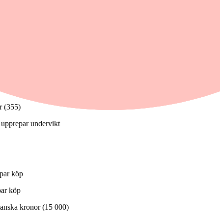
r (355)
, upprepar undervikt
epar köp
par köp
 danska kronor (15 000)