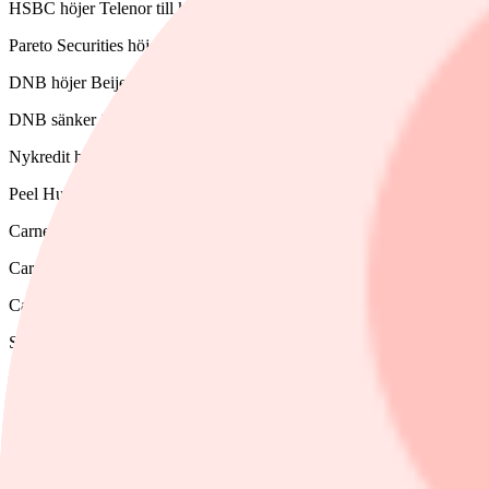
HSBC höjer Telenor till köp (behåll), riktkurs 155 norska kronor
Pareto Securities höjer Getinge till köp (behåll), riktkurs 220 kronor (
DNB höjer Beijer Ref till köp (behåll), riktkurs 182 kronor
DNB sänker SEB till behåll (köp), riktkurs 176 kronor
Nykredit höjer FLSmidth till köp (behåll), riktkurs 400 danska kronor
Peel Hunt höjer Antofagasta till behåll (minska), riktkurs 17,35 pund
Carnegie höjer riktkursen för Addtech till 350 kronor (330), upprepar
Carnegie höjer riktkursen för Dometic till 82 kronor (80), upprepar k
Carnegie sänker riktkursen för Intrum till 30 kronor (38), upprepar be
SEB sänker riktkursen för Telia till 34 kronor (35), upprepar behåll
Deutsche Bank sänker Fortum till sälj (behåll), riktkurs 12 euro (13,5
Ämnen i artikeln
Elisa Oyj
Telenor