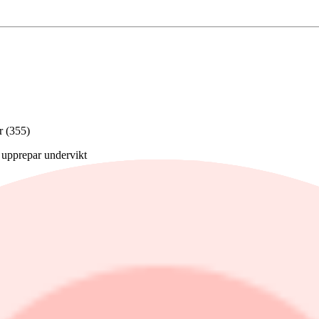
r (355)
, upprepar undervikt
epar köp
par köp
 danska kronor (15 000)