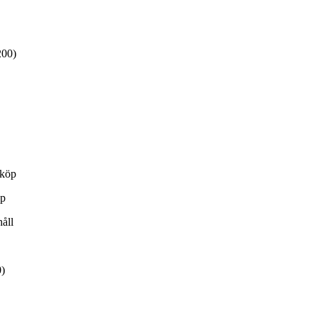
200)
 köp
öp
håll
0)