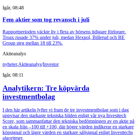
Igår, 08:48
Fem aktier som tog revansch i juli
Rapportperioden väckte liv i flera av börsens tidigare förlorare.
Troax rusade 37% under juli, medan Hexpol, Billerud och BE
Group steg mellan 18 till 23%.
Aktieanalys
nyheter
,
Aktieanalys
/
Investor
Igår, 08:11
Analytikern: Tre köpvärda
investmentbolag
I den här artikeln lyfter vi fram de tre investmentbolag som i dag
uppvisar den starkaste tekniska bilden enligt vår nya Investtech
Score, som sammanfattar den tekniska bedömningen av en aktie på
en skala från –100 till +100, där högre värden indikerar en starkare
köpsignal och lägre värden en starkare säljsignal enligt Investtechs
algoritmer.