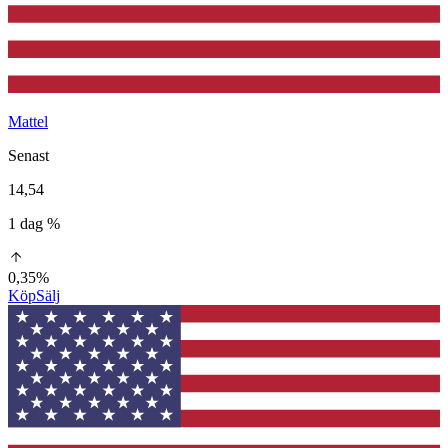
Mattel
Senast
14,54
1 dag %
0,35%
Köp
Sälj