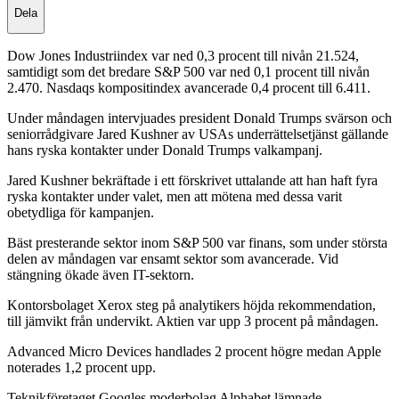
Dela
Dow Jones Industriindex var ned 0,3 procent till nivån 21.524,
samtidigt som det bredare S&P 500 var ned 0,1 procent till nivån
2.470. Nasdaqs kompositindex avancerade 0,4 procent till 6.411.
Under måndagen intervjuades president Donald Trumps svärson och
seniorrådgivare Jared Kushner av USAs underrättelsetjänst gällande
hans ryska kontakter under Donald Trumps valkampanj.
Jared Kushner bekräftade i ett förskrivet uttalande att han haft fyra
ryska kontakter under valet, men att mötena med dessa varit
obetydliga för kampanjen.
Bäst presterande sektor inom S&P 500 var finans, som under största
delen av måndagen var ensamt sektor som avancerade. Vid
stängning ökade även IT-sektorn.
Kontorsbolaget Xerox steg på analytikers höjda rekommendation,
till jämvikt från undervikt. Aktien var upp 3 procent på måndagen.
Advanced Micro Devices handlades 2 procent högre medan Apple
noterades 1,2 procent upp.
Teknikföretaget Googles moderbolag Alphabet lämnade