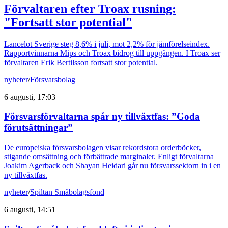
Förvaltaren efter Troax rusning:
"Fortsatt stor potential"
Lancelot Sverige steg 8,6% i juli, mot 2,2% för jämförelseindex.
Rapportvinnarna Mips och Troax bidrog till uppgången. I Troax ser
förvaltaren Erik Bertilsson fortsatt stor potential.
nyheter
/
Försvarsbolag
6 augusti, 17:03
Försvarsförvaltarna spår ny tillväxtfas: ”Goda
förutsättningar”
De europeiska försvarsbolagen visar rekordstora orderböcker,
stigande omsättning och förbättrade marginaler. Enligt förvaltarna
Joakim Agerback och Shayan Heidari går nu försvarssektorn in i en
ny tillväxtfas.
nyheter
/
Spiltan Småbolagsfond
6 augusti, 14:51