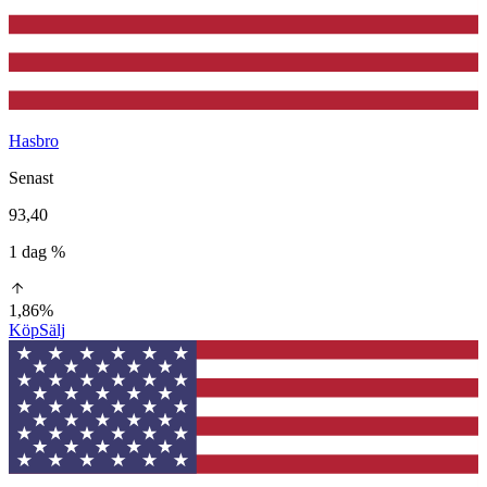
Hasbro
Senast
93,40
1 dag %
1,86%
Köp
Sälj