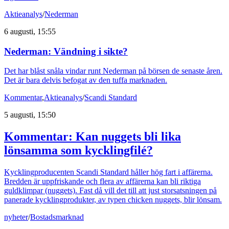
Aktieanalys
/
Nederman
6 augusti, 15:55
Nederman: Vändning i sikte?
Det har blåst snåla vindar runt Nederman på börsen de senaste åren.
Det är bara delvis befogat av den tuffa marknaden.
Kommentar
,
Aktieanalys
/
Scandi Standard
5 augusti, 15:50
Kommentar: Kan nuggets bli lika
lönsamma som kycklingfilé?
Kycklingproducenten Scandi Standard håller hög fart i affärerna.
Bredden är uppfriskande och flera av affärerna kan bli riktiga
guldklimpar (nuggets). Fast då vill det till att just storsatsningen på
panerade kycklingprodukter, av typen chicken nuggets, blir lönsam.
nyheter
/
Bostadsmarknad