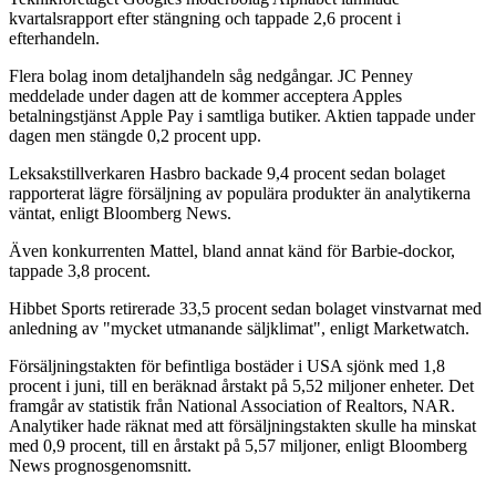
kvartalsrapport efter stängning och tappade 2,6 procent i
efterhandeln.
Flera bolag inom detaljhandeln såg nedgångar. JC Penney
meddelade under dagen att de kommer acceptera Apples
betalningstjänst Apple Pay i samtliga butiker. Aktien tappade under
dagen men stängde 0,2 procent upp.
Leksakstillverkaren Hasbro backade 9,4 procent sedan bolaget
rapporterat lägre försäljning av populära produkter än analytikerna
väntat, enligt Bloomberg News.
Även konkurrenten Mattel, bland annat känd för Barbie-dockor,
tappade 3,8 procent.
Hibbet Sports retirerade 33,5 procent sedan bolaget vinstvarnat med
anledning av "mycket utmanande säljklimat", enligt Marketwatch.
Försäljningstakten för befintliga bostäder i USA sjönk med 1,8
procent i juni, till en beräknad årstakt på 5,52 miljoner enheter. Det
framgår av statistik från National Association of Realtors, NAR.
Analytiker hade räknat med att försäljningstakten skulle ha minskat
med 0,9 procent, till en årstakt på 5,57 miljoner, enligt Bloomberg
News prognosgenomsnitt.