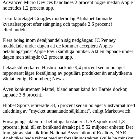
Advanced Micro Devices handlades 2 procent högre medan Apple
noterades 1,2 procent upp.
Teknikföretaget Googles moderbolag Alphabet lämnade
kvartalsrapport efter stängning och tappade 2,6 procent i
efterhandeln.
Flera bolag inom detaljhandeln såg nedgångar. JC Penney
meddelade under dagen att de kommer acceptera Apples
betalningstjänst Apple Pay i samtliga butiker. Aktien tappade under
dagen men stängde 0,2 procent upp.
Leksakstillverkaren Hasbro backade 9,4 procent sedan bolaget
rapporterat lägre försäljning av populära produkter än analytikerna
väntat, enligt Bloomberg News.
Även konkurrenten Mattel, bland annat känd för Barbie-dockor,
tappade 3,8 procent.
Hibbet Sports retirerade 33,5 procent sedan bolaget vinstvarnat med
anledning av "mycket utmanande säljklimat", enligt Marketwatch.
Försäljningstakten för befintliga bostäder i USA sjönk med 1,8
procent i juni, till en beräknad årstakt på 5,52 miljoner enheter. Det
framgår av statistik från National Association of Realtors, NAR.
Analytiker hade räknat med att försäljningstakten skulle ha minskat