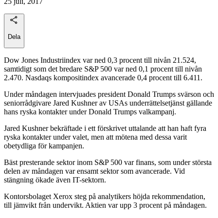
25 juli, 2017
Dela
Dow Jones Industriindex var ned 0,3 procent till nivån 21.524,
samtidigt som det bredare S&P 500 var ned 0,1 procent till nivån
2.470. Nasdaqs kompositindex avancerade 0,4 procent till 6.411.
Under måndagen intervjuades president Donald Trumps svärson och
seniorrådgivare Jared Kushner av USAs underrättelsetjänst gällande
hans ryska kontakter under Donald Trumps valkampanj.
Jared Kushner bekräftade i ett förskrivet uttalande att han haft fyra
ryska kontakter under valet, men att mötena med dessa varit
obetydliga för kampanjen.
Bäst presterande sektor inom S&P 500 var finans, som under största
delen av måndagen var ensamt sektor som avancerade. Vid
stängning ökade även IT-sektorn.
Kontorsbolaget Xerox steg på analytikers höjda rekommendation,
till jämvikt från undervikt. Aktien var upp 3 procent på måndagen.