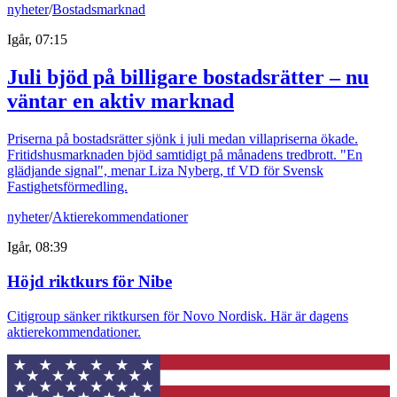
nyheter
/
Bostadsmarknad
Igår, 07:15
Juli bjöd på billigare bostadsrätter – nu
väntar en aktiv marknad
Priserna på bostadsrätter sjönk i juli medan villapriserna ökade.
Fritidshusmarknaden bjöd samtidigt på månadens tredbrott. "En
glädjande signal", menar Liza Nyberg, tf VD för Svensk
Fastighetsförmedling.
nyheter
/
Aktierekommendationer
Igår, 08:39
Höjd riktkurs för Nibe
Citigroup sänker riktkursen för Novo Nordisk. Här är dagens
aktierekommendationer.