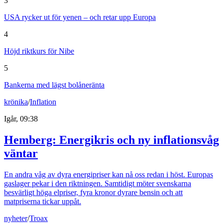
3
USA rycker ut för yenen – och retar upp Europa
4
Höjd riktkurs för Nibe
5
Bankerna med lägst bolåneränta
krönika
/
Inflation
Igår, 09:38
Hemberg: Energikris och ny inflationsvåg
väntar
En andra våg av dyra energipriser kan nå oss redan i höst. Europas
gaslager pekar i den riktningen. Samtidigt möter svenskarna
besvärligt höga elpriser, fyra kronor dyrare bensin och att
matpriserna tickar uppåt.
nyheter
/
Troax