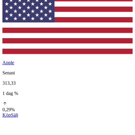
Apple
Senast
313,33
1 dag %
0,29%
Köp
Sälj