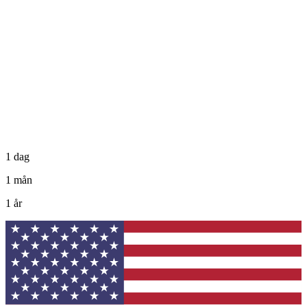
1 dag
1 mån
1 år