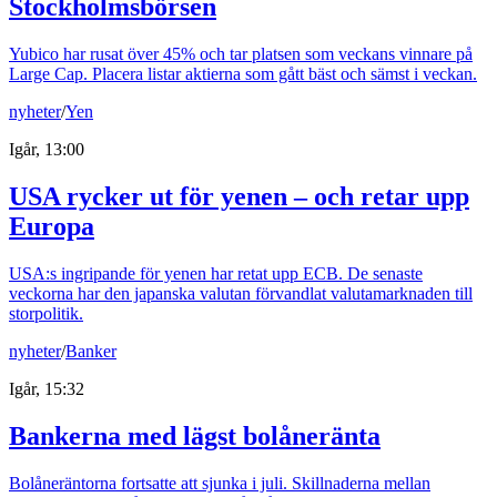
Stockholmsbörsen
Yubico har rusat över 45% och tar platsen som veckans vinnare på
Large Cap. Placera listar aktierna som gått bäst och sämst i veckan.
nyheter
/
Yen
Igår, 13:00
USA rycker ut för yenen – och retar upp
Europa
USA:s ingripande för yenen har retat upp ECB. De senaste
veckorna har den japanska valutan förvandlat valutamarknaden till
storpolitik.
nyheter
/
Banker
Igår, 15:32
Bankerna med lägst bolåneränta
Bolåneräntorna fortsatte att sjunka i juli. Skillnaderna mellan