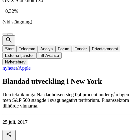
OMX Stockholm 30
−0,32%
(vid stängning)
Start
Telegram
Analys
Forum
Fonder
Privatekonomi
Externa tjänster
Till Avanza
Nyhetsbrev
nyheter
/
Apple
Blandad utveckling i New York
Den tekniktunga Nasdaqbörsen steg 0,4 procent under gårdagen
men S&P 500 stängde i svagt negativt territorium. Finanssektorn
tillhörde vinnarna.
25 juli, 2017