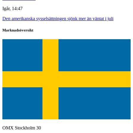
Igår, 14:47
Den amerikanska sysselsättningen sjönk mer än väntat i juli
Marknadsöversikt
OMX Stockholm 30