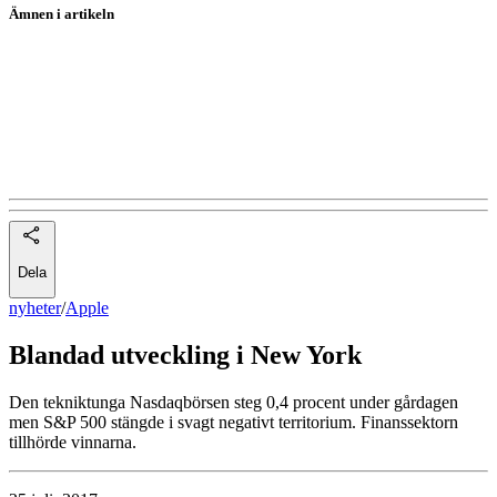
Ämnen i artikeln
Apple
Hasbro
Mattel
XORTX Therapeutics
Dela
nyheter
/
Apple
Blandad utveckling i New York
Den tekniktunga Nasdaqbörsen steg 0,4 procent under gårdagen
men S&P 500 stängde i svagt negativt territorium. Finanssektorn
tillhörde vinnarna.