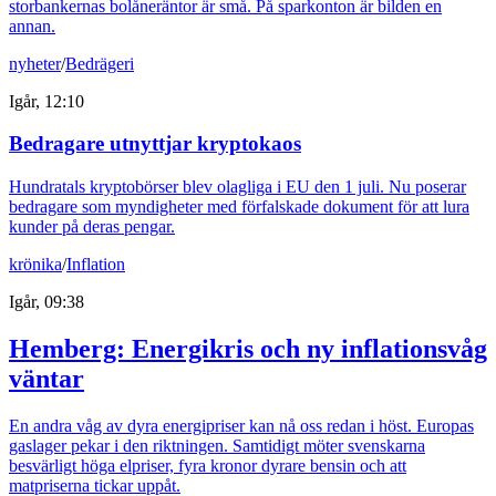
storbankernas bolåneräntor är små. På sparkonton är bilden en
annan.
nyheter
/
Bedrägeri
Igår, 12:10
Bedragare utnyttjar kryptokaos
Hundratals kryptobörser blev olagliga i EU den 1 juli. Nu poserar
bedragare som myndigheter med förfalskade dokument för att lura
kunder på deras pengar.
krönika
/
Inflation
Igår, 09:38
Hemberg: Energikris och ny inflationsvåg
väntar
En andra våg av dyra energipriser kan nå oss redan i höst. Europas
gaslager pekar i den riktningen. Samtidigt möter svenskarna
besvärligt höga elpriser, fyra kronor dyrare bensin och att
matpriserna tickar uppåt.