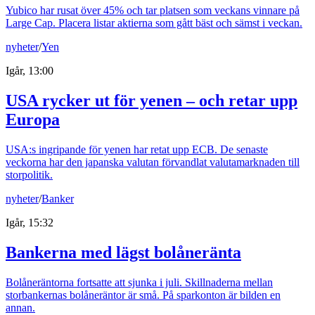
Yubico har rusat över 45% och tar platsen som veckans vinnare på
Large Cap. Placera listar aktierna som gått bäst och sämst i veckan.
nyheter
/
Yen
Igår, 13:00
USA rycker ut för yenen – och retar upp
Europa
USA:s ingripande för yenen har retat upp ECB. De senaste
veckorna har den japanska valutan förvandlat valutamarknaden till
storpolitik.
nyheter
/
Banker
Igår, 15:32
Bankerna med lägst bolåneränta
Bolåneräntorna fortsatte att sjunka i juli. Skillnaderna mellan
storbankernas bolåneräntor är små. På sparkonton är bilden en
annan.