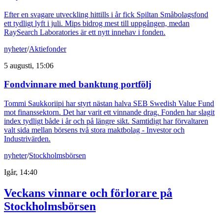
Efter en svagare utveckling hittills i år fick Spiltan Småbolagsfond
ett tydligt lyft i juli. Mips bidrog mest till uppgången, medan
RaySearch Laboratories är ett nytt innehav i fonden.
nyheter
/
Aktiefonder
5 augusti, 15:06
Fondvinnare med banktung portfölj
Tommi Saukkoriipi har styrt nästan halva SEB Swedish Value Fund
mot finanssektorn. Det har varit ett vinnande drag. Fonden har slagit
index tydligt både i år och på längre sikt. Samtidigt har förvaltaren
valt sida mellan börsens två stora maktbolag - Investor och
Industrivärden.
nyheter
/
Stockholmsbörsen
Igår, 14:40
Veckans vinnare och förlorare på
Stockholmsbörsen