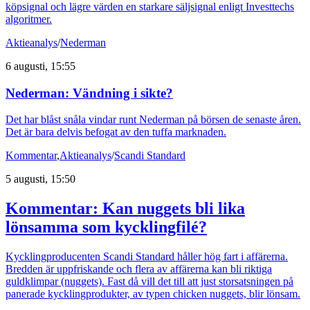
köpsignal och lägre värden en starkare säljsignal enligt Investtechs
algoritmer.
Aktieanalys
/
Nederman
6 augusti, 15:55
Nederman: Vändning i sikte?
Det har blåst snåla vindar runt Nederman på börsen de senaste åren.
Det är bara delvis befogat av den tuffa marknaden.
Kommentar
,
Aktieanalys
/
Scandi Standard
5 augusti, 15:50
Kommentar: Kan nuggets bli lika
lönsamma som kycklingfilé?
Kycklingproducenten Scandi Standard håller hög fart i affärerna.
Bredden är uppfriskande och flera av affärerna kan bli riktiga
guldklimpar (nuggets). Fast då vill det till att just storsatsningen på
panerade kycklingprodukter, av typen chicken nuggets, blir lönsam.