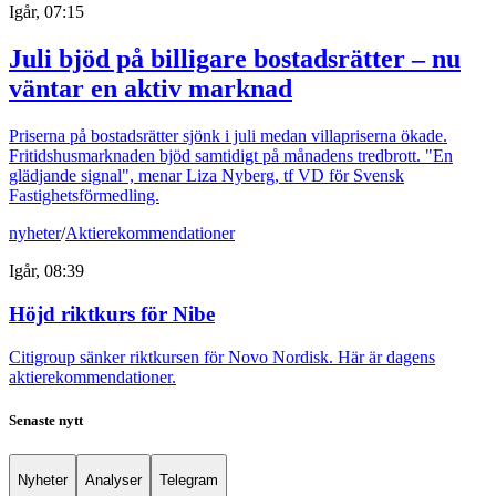
Igår, 07:15
Juli bjöd på billigare bostadsrätter – nu
väntar en aktiv marknad
Priserna på bostadsrätter sjönk i juli medan villapriserna ökade.
Fritidshusmarknaden bjöd samtidigt på månadens tredbrott. "En
glädjande signal", menar Liza Nyberg, tf VD för Svensk
Fastighetsförmedling.
nyheter
/
Aktierekommendationer
Igår, 08:39
Höjd riktkurs för Nibe
Citigroup sänker riktkursen för Novo Nordisk. Här är dagens
aktierekommendationer.
Senaste nytt
Nyheter
Analyser
Telegram