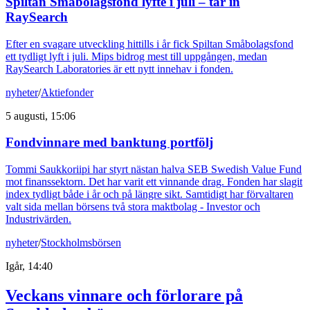
Spiltan Småbolagsfond lyfte i juli – tar in
RaySearch
Efter en svagare utveckling hittills i år fick Spiltan Småbolagsfond
ett tydligt lyft i juli. Mips bidrog mest till uppgången, medan
RaySearch Laboratories är ett nytt innehav i fonden.
nyheter
/
Aktiefonder
5 augusti, 15:06
Fondvinnare med banktung portfölj
Tommi Saukkoriipi har styrt nästan halva SEB Swedish Value Fund
mot finanssektorn. Det har varit ett vinnande drag. Fonden har slagit
index tydligt både i år och på längre sikt. Samtidigt har förvaltaren
valt sida mellan börsens två stora maktbolag - Investor och
Industrivärden.
nyheter
/
Stockholmsbörsen
Igår, 14:40
Veckans vinnare och förlorare på