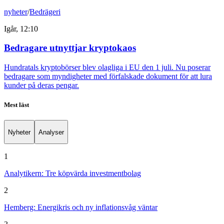
nyheter
/
Bedrägeri
Igår, 12:10
Bedragare utnyttjar kryptokaos
Hundratals kryptobörser blev olagliga i EU den 1 juli. Nu poserar
bedragare som myndigheter med förfalskade dokument för att lura
kunder på deras pengar.
Mest läst
Nyheter
Analyser
1
Analytikern: Tre köpvärda investmentbolag
2
Hemberg: Energikris och ny inflationsvåg väntar