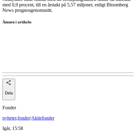
med 0,9 procent, till en årstakt på 5,57 miljoner, enligt Bloomberg
News prognosgenomsnitt.
Ämnen i artikeln
Apple
Hasbro
Mattel
XORTX Therapeutics
Dela
Fonder
nyheter
,
fonder
/
Aktiefonder
Igår, 15:58