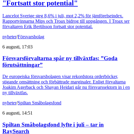
"Fortsatt stor potential"
Lancelot Sverige steg 8,6% i juli, mot 2,2% för jämförelseindex.
Rapportvinnarna Mips och Troax bidrog till uppgången. I Troax ser
förvaltaren Erik Bertilsson fortsatt stor potential.
nyheter
/
Försvarsbolag
6 augusti, 17:03
Försvarsförvaltarna spår ny tillväxtfas: ”Goda
förutsättningar”
De europeiska försvarsbolagen visar rekordstora orderböcker,
stigande omsättning och förbättrade marginaler. Enligt förvaltarna
Joakim Agerback och Shayan Heidari går nu försvarssektorn in i en
ny tillväxtfas.
nyheter
/
Spiltan Småbolagsfond
6 augusti, 14:51
Spiltan Småbolagsfond lyfte i juli – tar in
RaySearch