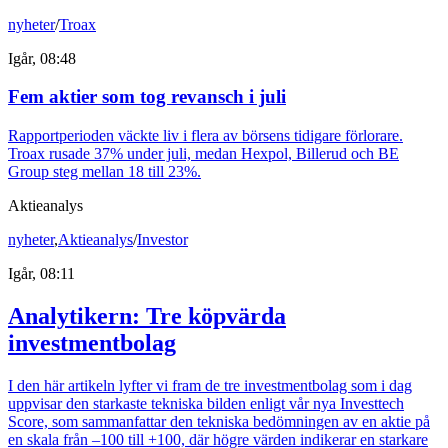
nyheter
/
Troax
Igår, 08:48
Fem aktier som tog revansch i juli
Rapportperioden väckte liv i flera av börsens tidigare förlorare.
Troax rusade 37% under juli, medan Hexpol, Billerud och BE
Group steg mellan 18 till 23%.
Aktieanalys
nyheter
,
Aktieanalys
/
Investor
Igår, 08:11
Analytikern: Tre köpvärda
investmentbolag
I den här artikeln lyfter vi fram de tre investmentbolag som i dag
uppvisar den starkaste tekniska bilden enligt vår nya Investtech
Score, som sammanfattar den tekniska bedömningen av en aktie på
en skala från –100 till +100, där högre värden indikerar en starkare