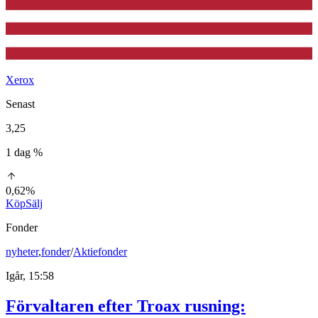
Xerox
Senast
3,25
1 dag %
0,62%
Köp
Sälj
Fonder
nyheter
,
fonder
/
Aktiefonder
Igår, 15:58
Förvaltaren efter Troax rusning: