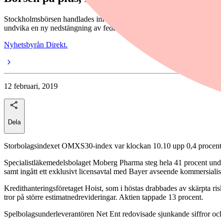
Stockholmsbörsen handlades inledningsvis högre under den bokslutstät
undvika en ny nedstängning av federal verksamhet på lördag.
Nyhetsbyrån Direkt.
12 februari, 2019
Dela
Storbolagsindexet OMXS30-index var klockan 10.10 upp 0,4 procent ti
Specialistläkemedelsbolaget Moberg Pharma steg hela 41 procent under
samt ingått ett exklusivt licensavtal med Bayer avseende kommersia
Kredithanteringsföretaget Hoist, som i höstas drabbades av skärpta risk
tror på större estimatnedrevideringar. Aktien tappade 13 procent.
Spelbolagsunderleverantören Net Ent redovisade sjunkande siffror och 