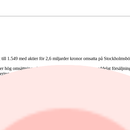
ll 1.549 med aktier för 2,6 miljarder kronor omsatta på Stockholmsbö
 hög omsättning efter att ha kommit med bokslut, meddelat försäljning 
liseringen av nagelsvamppreparatet MOB-015 i Europa.
vikter på förvärvade förfallna fordringar, sänker sitt avkastningsmål sam
har sett en trög start på 2019. Samtidigt försenas lanseringen i Pennsy
lt 565 miljoner kronor och meddelat att de totala rörelseintäkterna i fjä
 fordonsutveckling på Europabörserna. Byggbolaget Skanska steg 1,5 pr
rde kvartalet som dock var lägre än Infront Datas estimatsammanställnin