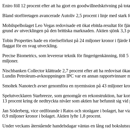
Eniro föll 12 procent efter att ha gjort en goodwillnedskrivning på tota
Bland storföretagen avancerade Autoliv 2,5 procent i linje med stark
Mobilspelbolaget Leo Vegas redovisade ett ökat ebitda-resultat för fjä
grund av utvecklingen på den brittiska marknaden. Aktien sjönk 3,3 p
Tobin Properties hade en rörelseförlust på 24 miljoner kronor i fjärde
flaggat för en svag utveckling.
Precise Biometrics, som levererar teknik för fingerigenkänning, föll 5
miljoner.
Nischbanken Collector klättrade 2,7 procent efter att ha redovisat ök
Lundin Petroleum-avknoppningen IPC var en annan rapportvinnare m
Smoltek Nanotech avser genomföra en nyemission på 43 miljoner kron
Spelutvecklaren Starbreeze, som genomgår en rekonstruktion, har kommi
13 procent kring de nedtryckta nivåer som aktien har befunnit sig vid 
Jan Söderberg, vice ordförande i Ratos och storägare i bolaget, har v
0,9 miljoner kronor i bolaget. Aktien lyfte 1,8 procent.
Under veckans återstående handelsdagar väntas en lång rad bokslutsrap