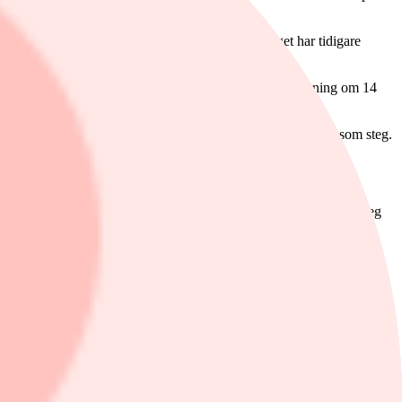
er kvartalet. Aktien var dock upp 2 procent. Bolaget har tidigare
å 15 miljoner kronor i fjärde kvartalet med en nettoomsättning om 14
återfinns fastighetsföretagen Wihlborgs som sjönk och Nyfosa som steg.
tigheterna för spelet System Shock 3 till Otherside. Starbreeze steg
ndagen blev det känt att Ratos vd Jonas Wiström har köpt aktier för