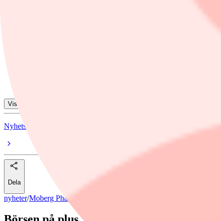
Moberg Pharma
Hoist
Eniro
Skanska
Boliden
Visa alla ämnen
Nyhetsbyrån Direkt.
Dela
nyheter
/
Moberg Pharma
Börsen på plus, Moberg Pharma vinnare