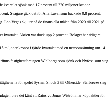
rde kvartalet sjönk med 17 procent till 320 miljoner kronor.
ocent. Svagare gick det för Alfa Laval som backade 0,8 procent.
g. Leo Vegas skjuter på de finansiella målen från 2020 till 2021 på
er kvartalet. Aktien var dock upp 2 procent. Bolaget har tidigare
å 15 miljoner kronor i fjärde kvartalet med en nettoomsättning om 14
återfinns fastighetsföretagen Wihlborgs som sjönk och Nyfosa som steg.
tigheterna för spelet System Shock 3 till Otherside. Starbreeze steg
ndagen blev det känt att Ratos vd Jonas Wiström har köpt aktier för