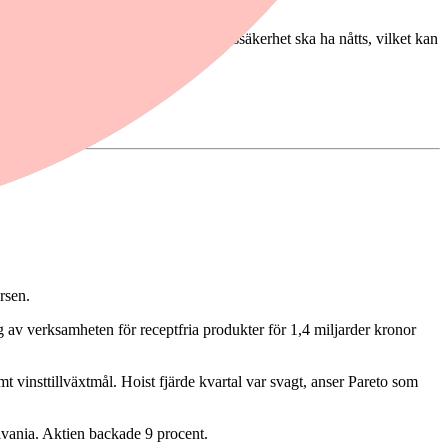
nsk principöverenskommelse om gränssäkerhet ska ha nåtts, vilket kan
rsen.
av verksamheten för receptfria produkter för 1,4 miljarder kronor
t vinsttillväxtmål. Hoist fjärde kvartal var svagt, anser Pareto som
lvania. Aktien backade 9 procent.