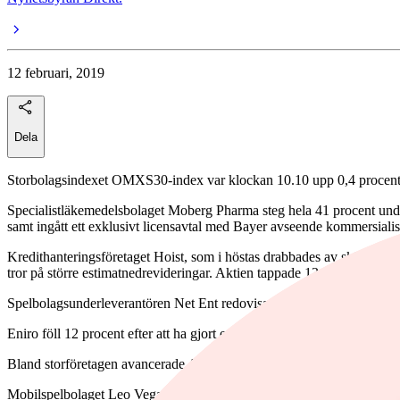
12 februari, 2019
Dela
Storbolagsindexet OMXS30-index var klockan 10.10 upp 0,4 procent ti
Specialistläkemedelsbolaget Moberg Pharma steg hela 41 procent under
samt ingått ett exklusivt licensavtal med Bayer avseende kommersia
Kredithanteringsföretaget Hoist, som i höstas drabbades av skärpta risk
tror på större estimatnedrevideringar. Aktien tappade 13 procent.
Spelbolagsunderleverantören Net Ent redovisade sjunkande siffror och 
Eniro föll 12 procent efter att ha gjort en goodwillnedskrivning på tota
Bland storföretagen avancerade Autoliv 2,5 procent i linje med stark
Mobilspelbolaget Leo Vegas redovisade ett ökat ebitda-resultat för fjä