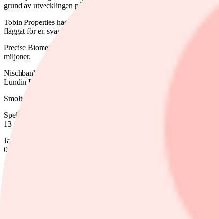
grund av utvecklingen på den brittiska marknaden. Aktien sjönk 3,3 p
Tobin Properties hade en rörelseförlust på 24 miljoner kronor i fjärde
flaggat för en svag utveckling.
Precise Biometrics, som levererar teknik för fingerigenkänning, föll 5
miljoner.
Nischbanken Collector klättrade 2,7 procent efter att ha redovisat ök
Lundin Petroleum-avknoppningen IPC var en annan rapportvinnare m
Smoltek Nanotech avser genomföra en nyemission på 43 miljoner kron
Spelutvecklaren Starbreeze, som genomgår en rekonstruktion, har kommi
13 procent kring de nedtryckta nivåer som aktien har befunnit sig vid 
Jan Söderberg, vice ordförande i Ratos och storägare i bolaget, har v
0,9 miljoner kronor i bolaget. Aktien lyfte 1,8 procent.
Under veckans återstående handelsdagar väntas en lång rad bokslutsrap
Graf: OMXS30 tisdagen den 12 februari
Bildkälla: Infront
Ämnen i artikeln