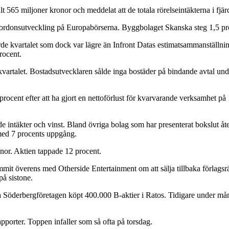
lt 565 miljoner kronor och meddelat att de totala rörelseintäkterna i fjä
 fordonsutveckling på Europabörserna. Byggbolaget Skanska steg 1,5 pr
rde kvartalet som dock var lägre än Infront Datas estimatsammanställnin
rocent.
 kvartalet. Bostadsutvecklaren sålde inga bostäder på bindande avtal und
 procent efter att ha gjort en nettoförlust för kvarvarande verksamhet p
ade intäkter och vinst. Bland övriga bolag som har presenterat bokslut 
ed 7 procents uppgång.
or. Aktien tappade 12 procent.
t överens med Otherside Entertainment om att sälja tillbaka förlagsrät
på sistone.
ia Söderbergföretagen köpt 400.000 B-aktier i Ratos. Tidigare under må
porter. Toppen infaller som så ofta på torsdag.