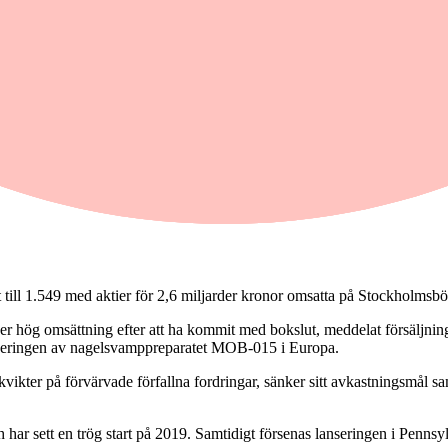
a tisdagen. Omvärldsbörserna stiger efter uppgifter om att en amerika
ll 1.549 med aktier för 2,6 miljarder kronor omsatta på Stockholmsbö
 hög omsättning efter att ha kommit med bokslut, meddelat försäljning 
liseringen av nagelsvamppreparatet MOB-015 i Europa.
vikter på förvärvade förfallna fordringar, sänker sitt avkastningsmål sam
har sett en trög start på 2019. Samtidigt försenas lanseringen i Pennsy