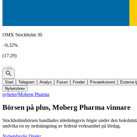
OMX Stockholm 30
−0,32%
(17:29)
Start
Telegram
Analys
Forum
Fonder
Privatekonomi
Externa t
Nyhetsbrev
nyheter
/
Moberg Pharma
Börsen på plus, Moberg Pharma vinnare
Stockholmsbörsen handlades inledningsvis högre under den bokslutstät
undvika en ny nedstängning av federal verksamhet på lördag.
Nyhetsbyrån Direkt.