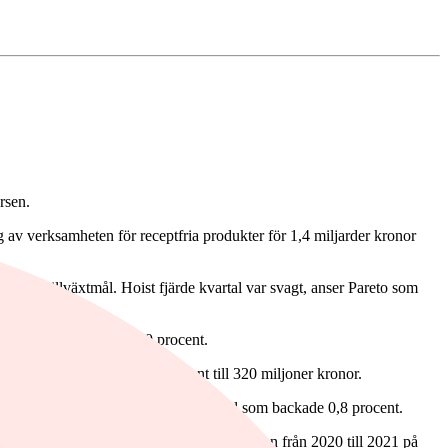
rsen.
av verksamheten för receptfria produkter för 1,4 miljarder kronor
t vinsttillväxtmål. Hoist fjärde kvartal var svagt, anser Pareto som
lvania. Aktien backade 9 procent.
rde kvartalet sjönk med 17 procent till 320 miljoner kronor.
ocent. Svagare gick det för Alfa Laval som backade 0,8 procent.
g. Leo Vegas skjuter på de finansiella målen från 2020 till 2021 på