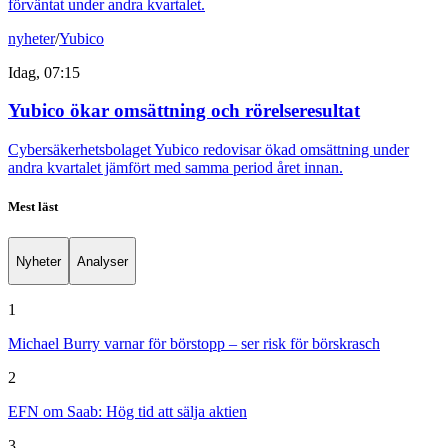
förväntat under andra kvartalet.
nyheter
/
Yubico
Idag, 07:15
Yubico ökar omsättning och rörelseresultat
Cybersäkerhetsbolaget Yubico redovisar ökad omsättning under
andra kvartalet jämfört med samma period året innan.
Mest läst
Nyheter
Analyser
1
Michael Burry varnar för börstopp – ser risk för börskrasch
2
EFN om Saab: Hög tid att sälja aktien
3