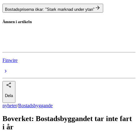
Bostadspriserna ökar: "Stark marknad under ytan"
Ämnen i artikeln
Bostadsbyggande
Bostadsmarknad
Finwire
Dela
nyheter
/
Bostadsbyggande
Boverket: Bostadsbyggandet tar inte fart
i år