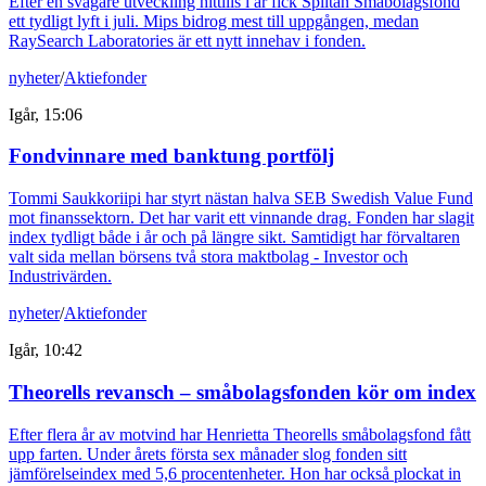
Efter en svagare utveckling hittills i år fick Spiltan Småbolagsfond
ett tydligt lyft i juli. Mips bidrog mest till uppgången, medan
RaySearch Laboratories är ett nytt innehav i fonden.
nyheter
/
Aktiefonder
Igår, 15:06
Fondvinnare med banktung portfölj
Tommi Saukkoriipi har styrt nästan halva SEB Swedish Value Fund
mot finanssektorn. Det har varit ett vinnande drag. Fonden har slagit
index tydligt både i år och på längre sikt. Samtidigt har förvaltaren
valt sida mellan börsens två stora maktbolag - Investor och
Industrivärden.
nyheter
/
Aktiefonder
Igår, 10:42
Theorells revansch – småbolagsfonden kör om index
Efter flera år av motvind har Henrietta Theorells småbolagsfond fått
upp farten. Under årets första sex månader slog fonden sitt
jämförelseindex med 5,6 procentenheter. Hon har också plockat in