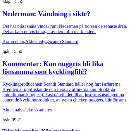
Idag, 15:55
Nederman: Vändning i sikte?
Det har blåst snåla vindar runt Nederman på börsen de senaste åren.
Det är bara delvis befogat av den tuffa marknaden.
Kommentar
,
Aktieanalys
/
Scandi Standard
Igår, 15:50
Kommentar: Kan nuggets bli lika
lönsamma som kycklingfilé?
Kycklingproducenten Scandi Standard håller hög fart i affärerna.
Bredden är uppfriskande och flera av affärerna kan bli riktiga
guldklimpar (nuggets). Fast då vill det till att just storsatsningen på
panerade kycklingprodukter, av typen chicken nuggets, blir lönsam.
Aktieanalys
/
teknisk-analys
Igår, 09:21