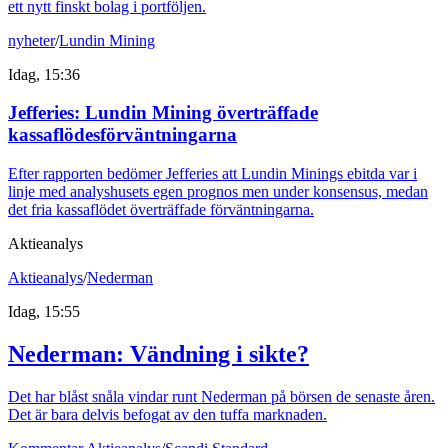
ett nytt finskt bolag i portföljen.
nyheter
/
Lundin Mining
Idag, 15:36
Jefferies: Lundin Mining överträffade
kassaflödesförväntningarna
Efter rapporten bedömer Jefferies att Lundin Minings ebitda var i
linje med analyshusets egen prognos men under konsensus, medan
det fria kassaflödet överträffade förväntningarna.
Aktieanalys
Aktieanalys
/
Nederman
Idag, 15:55
Nederman: Vändning i sikte?
Det har blåst snåla vindar runt Nederman på börsen de senaste åren.
Det är bara delvis befogat av den tuffa marknaden.