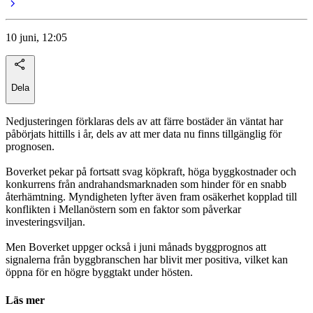
10 juni, 12:05
Dela
Nedjusteringen förklaras dels av att färre bostäder än väntat har
påbörjats hittills i år, dels av att mer data nu finns tillgänglig för
prognosen.
Boverket pekar på fortsatt svag köpkraft, höga byggkostnader och
konkurrens från andrahandsmarknaden som hinder för en snabb
återhämtning. Myndigheten lyfter även fram osäkerhet kopplad till
konflikten i Mellanöstern som en faktor som påverkar
investeringsviljan.
Men Boverket uppger också i juni månads byggprognos att
signalerna från byggbranschen har blivit mer positiva, vilket kan
öppna för en högre byggtakt under hösten.
Läs mer