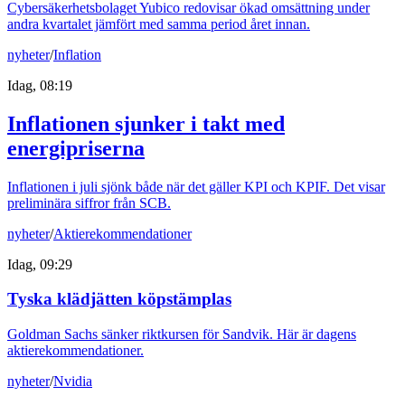
Cybersäkerhetsbolaget Yubico redovisar ökad omsättning under
andra kvartalet jämfört med samma period året innan.
nyheter
/
Inflation
Idag, 08:19
Inflationen sjunker i takt med
energipriserna
Inflationen i juli sjönk både när det gäller KPI och KPIF. Det visar
preliminära siffror från SCB.
nyheter
/
Aktierekommendationer
Idag, 09:29
Tyska klädjätten köpstämplas
Goldman Sachs sänker riktkursen för Sandvik. Här är dagens
aktierekommendationer.
nyheter
/
Nvidia