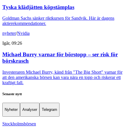
Tyska klädjätten köpstämplas
Goldman Sachs sänker riktkursen för Sandvik. Här är dagens
aktierekommendationer.
nyheter
/
Nvidia
Igår, 09:26
Michael Burry varnar för börstopp – ser risk för
börskrasch
Investeraren Michael Burry, känd från "The Big Short" varnar för
att den amerikanska börsen kan vara nära en topp och riskerar ett
kraftigt fall.
Senaste nytt
Nyheter
Analyser
Telegram
Stockholmsbörsen