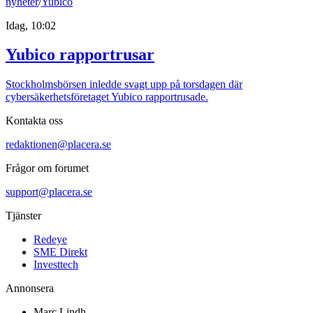
nyheter
/
Yubico
Idag, 10:02
Yubico rapportrusar
Stockholmsbörsen inledde svagt upp på torsdagen där
cybersäkerhetsföretaget Yubico rapportrusade.
Kontakta oss
redaktionen@placera.se
Frågor om forumet
support@placera.se
Tjänster
Redeye
SME Direkt
Investtech
Annonsera
Marc Lindh