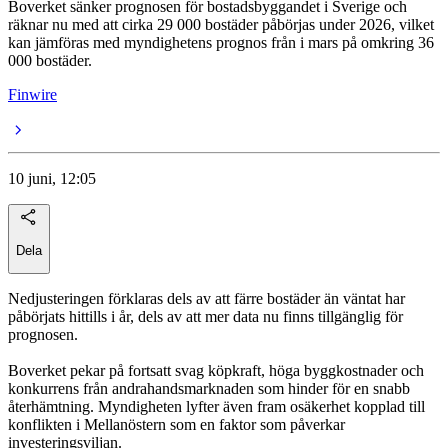
Boverket sänker prognosen för bostadsbyggandet i Sverige och
räknar nu med att cirka 29 000 bostäder påbörjas under 2026, vilket
kan jämföras med myndighetens prognos från i mars på omkring 36
000 bostäder.
Finwire
10 juni, 12:05
Dela
Nedjusteringen förklaras dels av att färre bostäder än väntat har
påbörjats hittills i år, dels av att mer data nu finns tillgänglig för
prognosen.
Boverket pekar på fortsatt svag köpkraft, höga byggkostnader och
konkurrens från andrahandsmarknaden som hinder för en snabb
återhämtning. Myndigheten lyfter även fram osäkerhet kopplad till
konflikten i Mellanöstern som en faktor som påverkar
investeringsviljan.