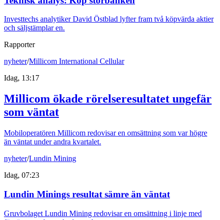
Teknisk analys: Köp storbanken
Investtechs analytiker David Östblad lyfter fram två köpvärda aktier
och säljstämplar en.
Rapporter
nyheter
/
Millicom International Cellular
Idag, 13:17
Millicom ökade rörelseresultatet ungefär
som väntat
Mobiloperatören Millicom redovisar en omsättning som var högre
än väntat under andra kvartalet.
nyheter
/
Lundin Mining
Idag, 07:23
Lundin Minings resultat sämre än väntat
Gruvbolaget Lundin Mining redovisar en omsättning i linje med