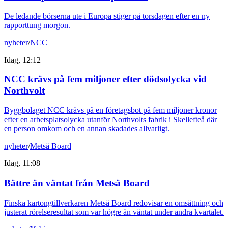
De ledande börserna ute i Europa stiger på torsdagen efter en ny
rapporttung morgon.
nyheter
/
NCC
Idag, 12:12
NCC krävs på fem miljoner efter dödsolycka vid
Northvolt
Byggbolaget NCC krävs på en företagsbot på fem miljoner kronor
efter en arbetsplatsolycka utanför Northvolts fabrik i Skellefteå där
en person omkom och en annan skadades allvarligt.
nyheter
/
Metsä Board
Idag, 11:08
Bättre än väntat från Metsä Board
Finska kartongtillverkaren Metsä Board redovisar en omsättning och
justerat rörelseresultat som var högre än väntat under andra kvartalet.