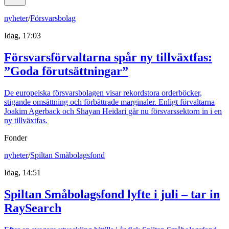
nyheter
/
Försvarsbolag
Idag, 17:03
Försvarsförvaltarna spår ny tillväxtfas:
”Goda förutsättningar”
De europeiska försvarsbolagen visar rekordstora orderböcker,
stigande omsättning och förbättrade marginaler. Enligt förvaltarna
Joakim Agerback och Shayan Heidari går nu försvarssektorn in i en
ny tillväxtfas.
Fonder
nyheter
/
Spiltan Småbolagsfond
Idag, 14:51
Spiltan Småbolagsfond lyfte i juli – tar in
RaySearch