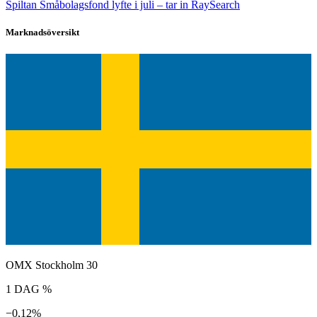
Spiltan Småbolagsfond lyfte i juli – tar in RaySearch
Marknadsöversikt
OMX Stockholm 30
1 DAG %
−0,12%