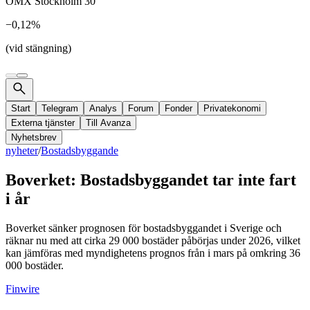
OMX Stockholm 30
−0,12%
(vid stängning)
Start
Telegram
Analys
Forum
Fonder
Privatekonomi
Externa tjänster
Till Avanza
Nyhetsbrev
nyheter
/
Bostadsbyggande
Boverket: Bostadsbyggandet tar inte fart
i år
Boverket sänker prognosen för bostadsbyggandet i Sverige och
räknar nu med att cirka 29 000 bostäder påbörjas under 2026, vilket
kan jämföras med myndighetens prognos från i mars på omkring 36
000 bostäder.
Finwire