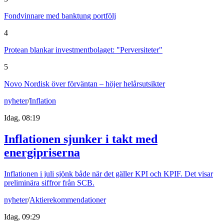
Fondvinnare med banktung portfölj
4
Protean blankar investmentbolaget: "Perversiteter"
5
Novo Nordisk över förväntan – höjer helårsutsikter
nyheter
/
Inflation
Idag, 08:19
Inflationen sjunker i takt med
energipriserna
Inflationen i juli sjönk både när det gäller KPI och KPIF. Det visar
preliminära siffror från SCB.
nyheter
/
Aktierekommendationer
Idag, 09:29