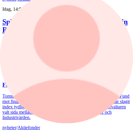
Idag, 14:51
Spiltan Småbolagsfond lyfte i juli – tar in
RaySearch
Efter en svagare utveckling hittills i år fick Spiltan Småbolagsfond
ett tydligt lyft i juli. Mips bidrog mest till uppgången, medan
RaySearch Laboratories är ett nytt innehav i fonden.
nyheter
/
Aktiefonder
Igår, 15:06
Fondvinnare med banktung portfölj
Tommi Saukkoriipi har styrt nästan halva SEB Swedish Value Fund
mot finanssektorn. Det har varit ett vinnande drag. Fonden har slagit
index tydligt både i år och på längre sikt. Samtidigt har förvaltaren
valt sida mellan börsens två stora maktbolag - Investor och
Industrivärden.
nyheter
/
Aktiefonder