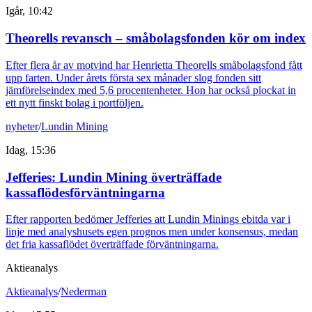
Igår, 10:42
Theorells revansch – småbolagsfonden kör om index
Efter flera år av motvind har Henrietta Theorells småbolagsfond fått
upp farten. Under årets första sex månader slog fonden sitt
jämförelseindex med 5,6 procentenheter. Hon har också plockat in
ett nytt finskt bolag i portföljen.
nyheter
/
Lundin Mining
Idag, 15:36
Jefferies: Lundin Mining överträffade
kassaflödesförväntningarna
Efter rapporten bedömer Jefferies att Lundin Minings ebitda var i
linje med analyshusets egen prognos men under konsensus, medan
det fria kassaflödet överträffade förväntningarna.
Aktieanalys
Aktieanalys
/
Nederman