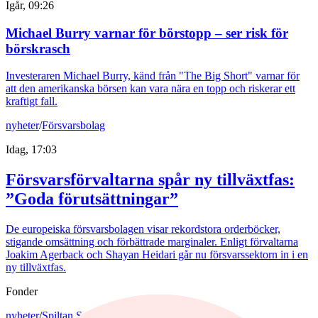
Igår, 09:26
Michael Burry varnar för börstopp – ser risk för
börskrasch
Investeraren Michael Burry, känd från "The Big Short" varnar för
att den amerikanska börsen kan vara nära en topp och riskerar ett
kraftigt fall.
nyheter
/
Försvarsbolag
Idag, 17:03
Försvarsförvaltarna spår ny tillväxtfas:
”Goda förutsättningar”
De europeiska försvarsbolagen visar rekordstora orderböcker,
stigande omsättning och förbättrade marginaler. Enligt förvaltarna
Joakim Agerback och Shayan Heidari går nu försvarssektorn in i en
ny tillväxtfas.
Fonder
nyheter
/
Spiltan Småbolagsfond