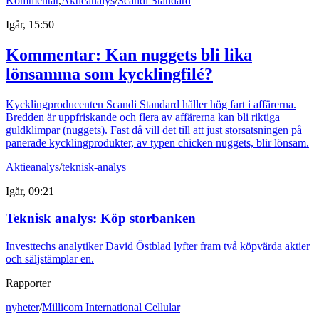
Kommentar
,
Aktieanalys
/
Scandi Standard
Igår, 15:50
Kommentar: Kan nuggets bli lika
lönsamma som kycklingfilé?
Kycklingproducenten Scandi Standard håller hög fart i affärerna.
Bredden är uppfriskande och flera av affärerna kan bli riktiga
guldklimpar (nuggets). Fast då vill det till att just storsatsningen på
panerade kycklingprodukter, av typen chicken nuggets, blir lönsam.
Aktieanalys
/
teknisk-analys
Igår, 09:21
Teknisk analys: Köp storbanken
Investtechs analytiker David Östblad lyfter fram två köpvärda aktier
och säljstämplar en.
Rapporter
nyheter
/
Millicom International Cellular