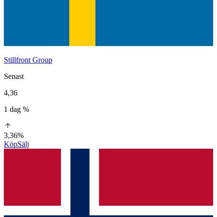
Stillfront Group
Senast
4,36
1 dag %
3,36%
Köp
Sälj