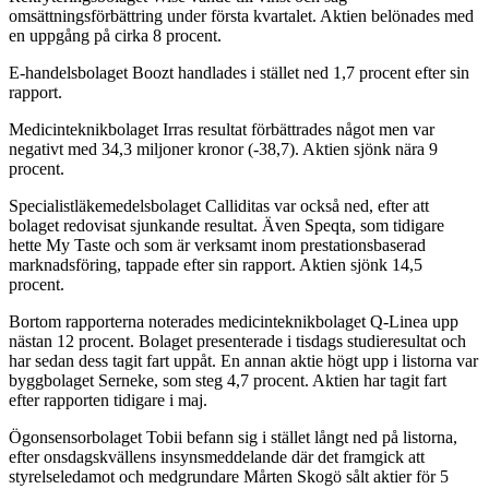
omsättningsförbättring under första kvartalet. Aktien belönades med
en uppgång på cirka 8 procent.
E-handelsbolaget Boozt handlades i stället ned 1,7 procent efter sin
rapport.
Medicinteknikbolaget Irras resultat förbättrades något men var
negativt med 34,3 miljoner kronor (-38,7). Aktien sjönk nära 9
procent.
Specialistläkemedelsbolaget Calliditas var också ned, efter att
bolaget redovisat sjunkande resultat. Även Speqta, som tidigare
hette My Taste och som är verksamt inom prestationsbaserad
marknadsföring, tappade efter sin rapport. Aktien sjönk 14,5
procent.
Bortom rapporterna noterades medicinteknikbolaget Q-Linea upp
nästan 12 procent. Bolaget presenterade i tisdags studieresultat och
har sedan dess tagit fart uppåt. En annan aktie högt upp i listorna var
byggbolaget Serneke, som steg 4,7 procent. Aktien har tagit fart
efter rapporten tidigare i maj.
Ögonsensorbolaget Tobii befann sig i stället långt ned på listorna,
efter onsdagskvällens insynsmeddelande där det framgick att
styrelseledamot och medgrundare Mårten Skogö sålt aktier för 5