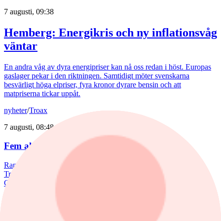
7 augusti, 09:38
Hemberg: Energikris och ny inflationsvåg
väntar
En andra våg av dyra energipriser kan nå oss redan i höst. Europas
gaslager pekar i den riktningen. Samtidigt möter svenskarna
besvärligt höga elpriser, fyra kronor dyrare bensin och att
matpriserna tickar uppåt.
nyheter
/
Troax
7 augusti, 08:48
Fem aktier som tog revansch i juli
Rapportperioden väckte liv i flera av börsens tidigare förlorare.
Troax rusade 37% under juli, medan Hexpol, Billerud och BE
Group steg mellan 18 till 23%.
Aktieanalys
nyheter
,
Aktieanalys
/
Investor