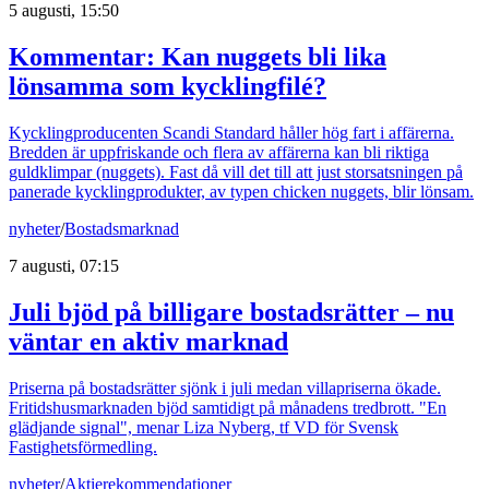
5 augusti, 15:50
Kommentar: Kan nuggets bli lika
lönsamma som kycklingfilé?
Kycklingproducenten Scandi Standard håller hög fart i affärerna.
Bredden är uppfriskande och flera av affärerna kan bli riktiga
guldklimpar (nuggets). Fast då vill det till att just storsatsningen på
panerade kycklingprodukter, av typen chicken nuggets, blir lönsam.
nyheter
/
Bostadsmarknad
7 augusti, 07:15
Juli bjöd på billigare bostadsrätter – nu
väntar en aktiv marknad
Priserna på bostadsrätter sjönk i juli medan villapriserna ökade.
Fritidshusmarknaden bjöd samtidigt på månadens tredbrott. "En
glädjande signal", menar Liza Nyberg, tf VD för Svensk
Fastighetsförmedling.
nyheter
/
Aktierekommendationer