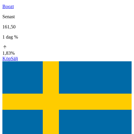
Boozt
Senast
161,50
1 dag %
1,83%
Köp
Sälj