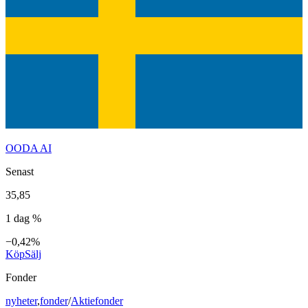
OODA AI
Senast
35,85
1 dag %
−0,42%
Köp
Sälj
Fonder
nyheter
,
fonder
/
Aktiefonder