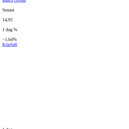
Balco Group
Senast
14,95
1 dag %
−1,64%
Köp
Sälj