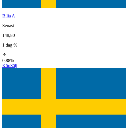
Bilia A
Senast
148,80
1 dag %
0,88%
Köp
Sälj