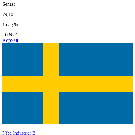
Senast
79,10
1 dag %
−0,68%
Köp
Sälj
Nibe Industrier B