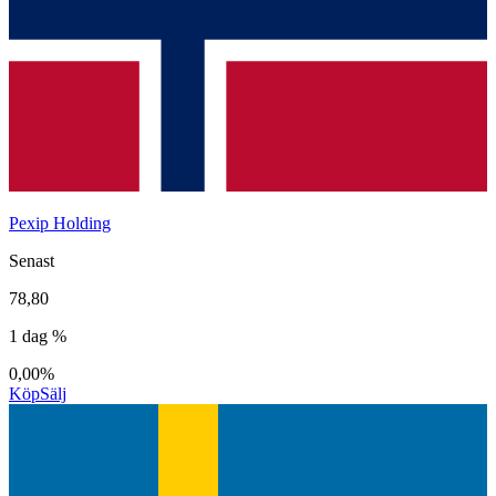
Pexip Holding
Senast
78,80
1 dag %
0,00%
Köp
Sälj