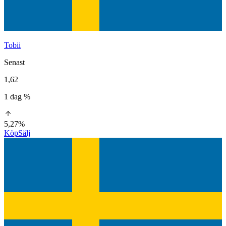
Tobii
Senast
1,62
1 dag %
5,27%
Köp
Sälj