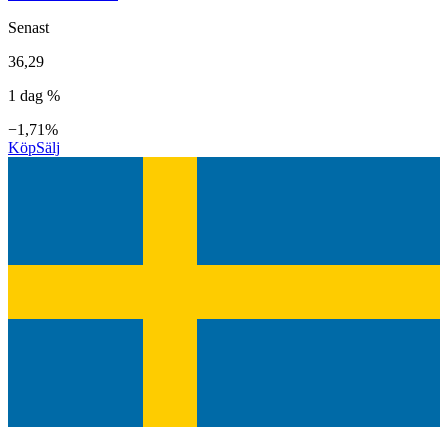
Senast
36,29
1 dag %
−1,71%
Köp
Sälj