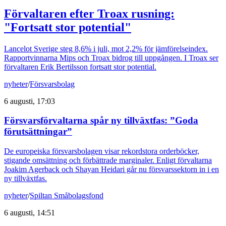
Förvaltaren efter Troax rusning:
"Fortsatt stor potential"
Lancelot Sverige steg 8,6% i juli, mot 2,2% för jämförelseindex.
Rapportvinnarna Mips och Troax bidrog till uppgången. I Troax ser
förvaltaren Erik Bertilsson fortsatt stor potential.
nyheter
/
Försvarsbolag
6 augusti, 17:03
Försvarsförvaltarna spår ny tillväxtfas: ”Goda
förutsättningar”
De europeiska försvarsbolagen visar rekordstora orderböcker,
stigande omsättning och förbättrade marginaler. Enligt förvaltarna
Joakim Agerback och Shayan Heidari går nu försvarssektorn in i en
ny tillväxtfas.
nyheter
/
Spiltan Småbolagsfond
6 augusti, 14:51