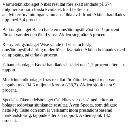
Värmeteknikbolaget Nibes resultat före skatt landade på 574
miljoner kronor i första kvartalet, klart bättre än
analytikerförväntningar sammanställda av Infront. Aktien handlades
upp med 5,4 procent.
Balkongbolaget Balco hade en omsättningstillväxt på 19 procent i
första kvartalet och ökad vinst. Aktien steg nära 5 procent.
Rekryteringsbolaget Wise vände till vinst och såg
omsättningsförbättring under första kvartalet. Aktien belönades med
en uppgång på cirka 8 procent.
E-handelsbolaget Boozt handlades i stället ned 1,7 procent efter sin
rapport.
Medicinteknikbolaget Irras resultat förbättrades något men var
negativt med 34,3 miljoner kronor (-38,7). Aktien sjönk nära 9
procent.
Specialistläkemedelsbolaget Calliditas var också ned, efter att
bolaget redovisat sjunkande resultat. Även Speqta, som tidigare
hette My Taste och som är verksamt inom prestationsbaserad
marknadsföring, tappade efter sin rapport. Aktien sjönk 14,5
procent.