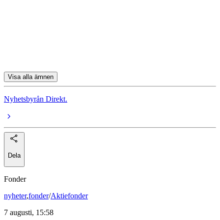
Boliden
Skanska
Hexagon
Nibe
Visa alla ämnen
Nyhetsbyrån Direkt.
Dela
Fonder
nyheter
,
fonder
/
Aktiefonder
7 augusti, 15:58