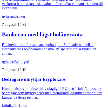
veckorna har den japanska valutan förvandlat valutamarknaden till
storpolitik.
nyheter
/
Banker
7 augusti, 15:32
Bankerna med lägst bolåneränta
Bolåneräntorna fortsatte att sjunka i juli. Skillnaderna mellan
storbankernas bolåneräntor är små. På sparkonton är bilden en
annan.
nyheter
/
Bedrägeri
7 augusti, 12:10
Bedragare utnyttjar kryptokaos
Hundratals kryptobörser blev olagliga i EU den 1 juli. Nu poserar
bedragare som myndigheter med förfalskade dokument för att lura
kunder på deras pengar.
krönika
/
Inflation