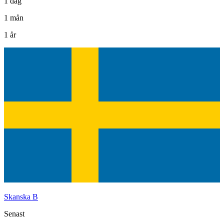
1 dag
1 mån
1 år
Skanska B
Senast