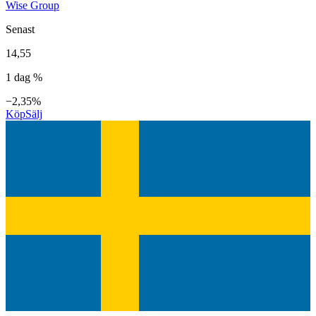
Wise Group
Senast
14,55
1 dag %
−2,35%
Köp
Sälj