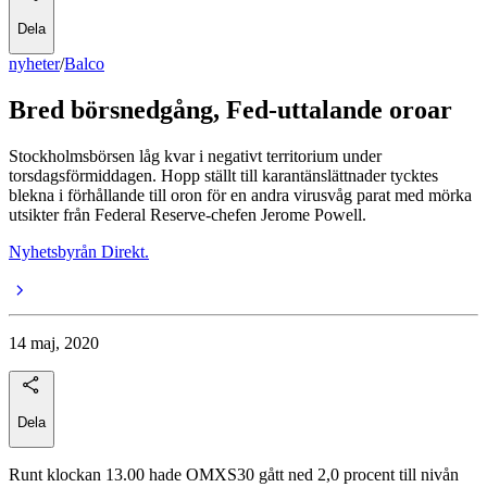
Dela
nyheter
/
Balco
Bred börsnedgång, Fed-uttalande oroar
Stockholmsbörsen låg kvar i negativt territorium under
torsdagsförmiddagen. Hopp ställt till karantänslättnader tycktes
blekna i förhållande till oron för en andra virusvåg parat med mörka
utsikter från Federal Reserve-chefen Jerome Powell.
Nyhetsbyrån Direkt.
14 maj, 2020
Dela
Runt klockan 13.00 hade OMXS30 gått ned 2,0 procent till nivån