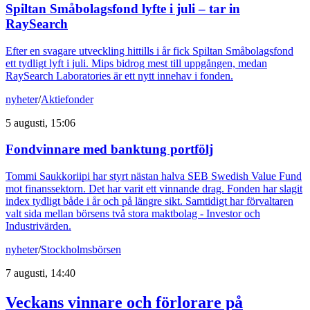
Spiltan Småbolagsfond lyfte i juli – tar in
RaySearch
Efter en svagare utveckling hittills i år fick Spiltan Småbolagsfond
ett tydligt lyft i juli. Mips bidrog mest till uppgången, medan
RaySearch Laboratories är ett nytt innehav i fonden.
nyheter
/
Aktiefonder
5 augusti, 15:06
Fondvinnare med banktung portfölj
Tommi Saukkoriipi har styrt nästan halva SEB Swedish Value Fund
mot finanssektorn. Det har varit ett vinnande drag. Fonden har slagit
index tydligt både i år och på längre sikt. Samtidigt har förvaltaren
valt sida mellan börsens två stora maktbolag - Investor och
Industrivärden.
nyheter
/
Stockholmsbörsen
7 augusti, 14:40
Veckans vinnare och förlorare på