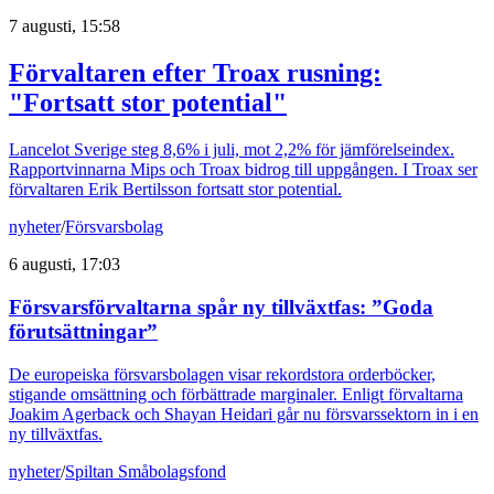
7 augusti, 15:58
Förvaltaren efter Troax rusning:
"Fortsatt stor potential"
Lancelot Sverige steg 8,6% i juli, mot 2,2% för jämförelseindex.
Rapportvinnarna Mips och Troax bidrog till uppgången. I Troax ser
förvaltaren Erik Bertilsson fortsatt stor potential.
nyheter
/
Försvarsbolag
6 augusti, 17:03
Försvarsförvaltarna spår ny tillväxtfas: ”Goda
förutsättningar”
De europeiska försvarsbolagen visar rekordstora orderböcker,
stigande omsättning och förbättrade marginaler. Enligt förvaltarna
Joakim Agerback och Shayan Heidari går nu försvarssektorn in i en
ny tillväxtfas.
nyheter
/
Spiltan Småbolagsfond