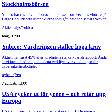
Stockholmsbörsen
Yubico har rusat över 45% och tar platsen som veckans vinnare på
Large Cap. Placera listar aktierna som gått bäst och sämst i veckan.
Aktieanalys
/
Yubico
Idag, 07:00
Yubico: Värderingen ställer höga krav
Aktien har rusat 45% efter torsdagens starka kvartalsrapport. Ändå
är vi inte helt säkra på om detta verkligen var vändningen för
cybersäkerhetsbolaget.
nyheter
/
Yen
7 augusti, 13:00
USA rycker ut för yenen – och retar upp
Europa
USA:s ingripande för yenen har retat upp ECB. De senaste