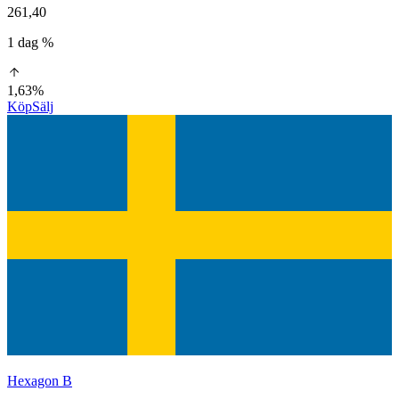
261,40
1 dag %
1,63%
Köp
Sälj
Hexagon B