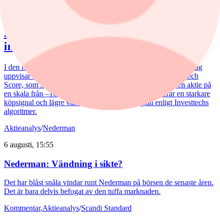
7 augusti, 08:11
Analytikern: Tre köpvärda
investmentbolag
I den här artikeln lyfter vi fram de tre investmentbolag som i dag
uppvisar den starkaste tekniska bilden enligt vår nya Investtech
Score, som sammanfattar den tekniska bedömningen av en aktie på
en skala från –100 till +100, där högre värden indikerar en starkare
köpsignal och lägre värden en starkare säljsignal enligt Investtechs
algoritmer.
Aktieanalys
/
Nederman
6 augusti, 15:55
Nederman: Vändning i sikte?
Det har blåst snåla vindar runt Nederman på börsen de senaste åren.
Det är bara delvis befogat av den tuffa marknaden.
Kommentar
,
Aktieanalys
/
Scandi Standard