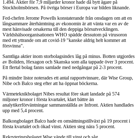
1.494. Aktier för 7,9 miljarder kronor hade då bytt ägare på
Stockholmsbörsen. På övriga börser i Europa var bilden liknande.
Fed-chefen Jerome Powells konstaterande från onsdagen om att en
långsammare återhämtning av ekonomin är att vänta var en av de
mest hänvisade orsakerna till den deppiga börsutvecklingen.
Världshälsoorganisationen WHO spädde dessutom på virusoron
med ett yttrande om att covid-19 "kanske aldrig helt kommer att
försvinna".
Samtliga aktier inom storbolagsindex låg på minus. Botten utgjordes
av Boliden, Hexagon och Skanska som alla tappade över 3 procent.
Ett flertal bolag fanns samlade med nedgångar på 2-3 procent.
På mindre listor noterades ett antal rapportvinnare, där Wise Group,
Nibe och Balco steg efter att ha öppnat böckerna.
Värmeteknikbolaget Nibes resultat före skatt landade på 574
miljoner kronor i första kvartalet, klart bättre än
analytikerförväntningar sammanställda av Infront. Aktien handlades
upp med 5,4 procent.
Balkongbolaget Balco hade en omsättningstillväxt på 19 procent i
första kvartalet och ökad vinst. Aktien steg nära 5 procent.
Rekryteringsbolaget Wise vände till vinst och såg