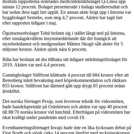
Bortom rapporterna noterades medicinteknikbolaget Q-Linea upp
nästan 12 procent. Bolaget presenterade i tisdags studieresultat och
har sedan dess tagit fart uppåt. En annan aktie högt upp i listorna var
byggbolaget Serneke, som steg 4,7 procent. Aktien har tagit fart
efter rapporten tidigare i maj.
Ögonsensorbolaget Tobii befann sig i stället långt ned på listorna,
efter onsdagskvällens insynsmeddelande där det framgick att
styrelseledamot och medgrundare Mårten Skogö sålt aktier för 5
miljoner kronor. Aktien sjönk nära 6 procent.
Bilia har beslutat att dra tillbaka sitt tidigare utdelningsförslaget för
2019. Aktien var ned 4,4 procent.
Gamingbolaget Stillfront klättrade 4 procent till 684 kronor efter att
Berenberg inlett bevakning med köprekommendation och riktkurs
855 kronor. Stillfront har därmed gått upp drygt 85 procent sedan
årsskiftet.
Det norska företaget Pexip, som levererar teknik för videomöten,
hade handelspremiär på Oslobörsen och aktien var upp 40 procent
till 88:70 norska kronor vid lunchtid. Efterfrågan på videomöten har
ökat kraftigt under pandemin med covid-19.
Eventhanteringsföretaget Invajo hade inte en lika lyckosam debut på
First North och sjönk cirka 14 procent jämfört med teckningskursen.