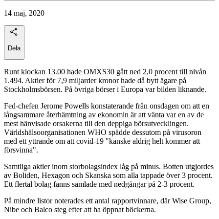
14 maj, 2020
Dela
Runt klockan 13.00 hade OMXS30 gått ned 2,0 procent till nivån
1.494. Aktier för 7,9 miljarder kronor hade då bytt ägare på
Stockholmsbörsen. På övriga börser i Europa var bilden liknande.
Fed-chefen Jerome Powells konstaterande från onsdagen om att en
långsammare återhämtning av ekonomin är att vänta var en av de
mest hänvisade orsakerna till den deppiga börsutvecklingen.
Världshälsoorganisationen WHO spädde dessutom på virusoron
med ett yttrande om att covid-19 "kanske aldrig helt kommer att
försvinna".
Samtliga aktier inom storbolagsindex låg på minus. Botten utgjordes
av Boliden, Hexagon och Skanska som alla tappade över 3 procent.
Ett flertal bolag fanns samlade med nedgångar på 2-3 procent.
På mindre listor noterades ett antal rapportvinnare, där Wise Group,
Nibe och Balco steg efter att ha öppnat böckerna.