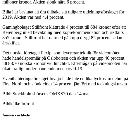
miljoner kronor. Aktien sjönk nära 6 procent.
Bilia har beslutat att dra tillbaka sitt tidigare utdelningsförslaget för
2019. Aktien var ned 4,4 procent.
Gamingbolaget Stillfront klättrade 4 procent till 684 kronor efter att
Berenberg inlett bevakning med köprekommendation och riktkurs
855 kronor. Stillfront har därmed gått upp drygt 85 procent sedan
årsskiftet.
Det norska företaget Pexip, som levererar teknik för videomöten,
hade handelspremiär på Oslobörsen och aktien var upp 40 procent
till 88:70 norska kronor vid lunchtid. Efterfrågan på videomöten har
ökat kraftigt under pandemin med covid-19.
Eventhanteringsföretaget Invajo hade inte en lika lyckosam debut på
First North och sjönk cirka 14 procent jämfört med teckningskursen.
Bild: Stockholmsbörsens OMXS30 den 14 maj
Bildkälla: Infront
Ämnen i artikeln
Balco