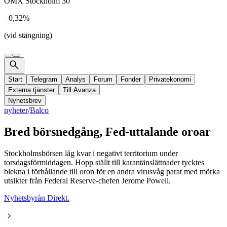
OMX Stockholm 30
−0,32%
(vid stängning)
Start
Telegram
Analys
Forum
Fonder
Privatekonomi
Externa tjänster
Till Avanza
Nyhetsbrev
nyheter
/
Balco
Bred börsnedgång, Fed-uttalande oroar
Stockholmsbörsen låg kvar i negativt territorium under
torsdagsförmiddagen. Hopp ställt till karantänslättnader tycktes
blekna i förhållande till oron för en andra virusvåg parat med mörka
utsikter från Federal Reserve-chefen Jerome Powell.
Nyhetsbyrån Direkt.