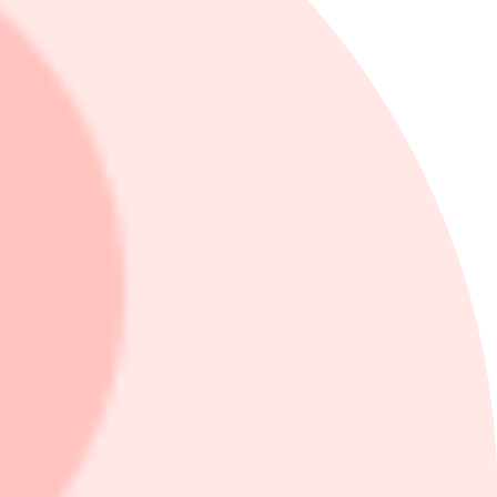
gick till 4 miljoner kronor (2).
kvartalet 2023.
stighet i Jönköping
periodens utgång.
 en sammanställning av analytikerestimat gjort av Infront.