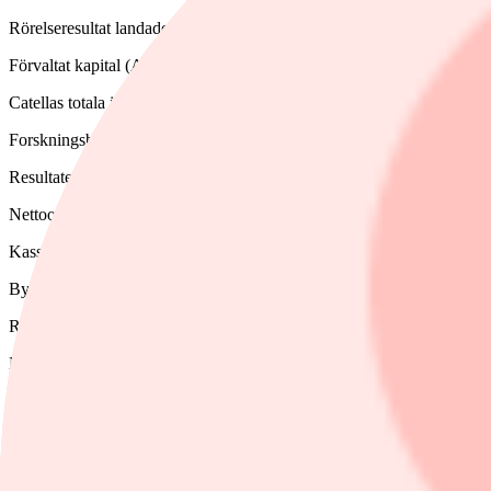
Rörelseresultat landade på 5 miljoner kronor mot föregående års 10 milj
Förvaltat kapital (AUM) vid periodens slut uppgick till 151 miljarder
Catellas totala investeringsvolym minskade med 258 miljoner kronor ti
Forskningsbolaget Alligator Bioscience redovisar ett rörelseresultat på
Resultatet efter skatt blev -62,8 miljoner kronor (-62,5). Resultatet per
Nettoomsättningen uppgick till 7,0 miljoner kronor (9,6).
Kassaflödet från den löpande verksamheten blev -82,8 miljoner krono
Byggbolaget Peabs rörelseresultat blev -106 miljoner kronor i det först
Rörelsemarginalen var -1,0 procent, mot väntade -0,5 procent.
Nettoomsättningen blev 11.141 miljoner, mot väntade 11.533 miljoner
Orderingången uppgick till 17.889 miljoner kronor under kvartalet, j
Nolato, som tillverkar polymera produktsystem, redovisar ett ebita-resu
Ebita-marginalen uppgick till 9,7 procent (7,8).