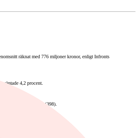
genomsnitt räknat med 776 miljoner kronor, enligt Infronts
t väntade 4,2 procent.
relsekvartalet.
l 1.289 miljoner kronor (398).