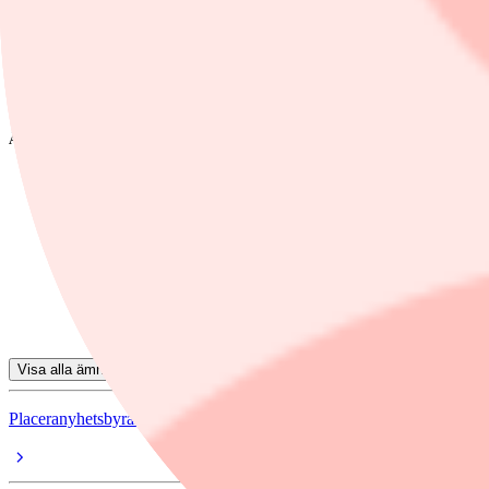
Rörelseresultatet på ebit-nivå var 227 miljoner kronor (183) och nett
Konsensus från Pinpoint Estimates*, med 15 bidragsgivare, låg på ett 
Resultatet efter skatt blev 162 miljoner kronor (136) och per aktie uppg
Ämnen i artikeln
SBB
Catella
Alligator Bioscience
Peab
Nolato
Visa alla ämnen
Placeranyhetsbyran Direktfinwire