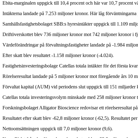
Ebita-marginalen uppgick till 10,4 procent och här var 10,7 procent vä
Intäkterna landade på 7.253 miljoner kronor. Här låg förväntningarna 
Samhällsfastighetsbolaget SBB:s hyresintäkter uppgick till 1.109 miljo
Driftöverskottet blev 736 miljoner kronor mot 742 miljoner kronor i fjo
Värdeförändringar på förvaltningsfastigheter landade på -1.984 miljon
Efter skatt blev resultatet -1.158 miljoner kronor (-4.024).
Fastighetsinvesteringsbolage Catellas totala intäkter för det första kva
Rörelseresultat landade på 5 miljoner kronor mot föregående års 10 milj
Förvaltat kapital (AUM) vid periodens slut uppgick till 151 miljarder
Catellas totala investeringsvolym minskade med 258 miljoner kronor ti
Forskningsbolaget Alligator Bioscience redovisar ett rörelseresultat på
Resultatet efter skatt blev -62,8 miljoner kronor (-62,5). Resultatet per
Nettoomsättningen uppgick till 7,0 miljoner kronor (9,6).