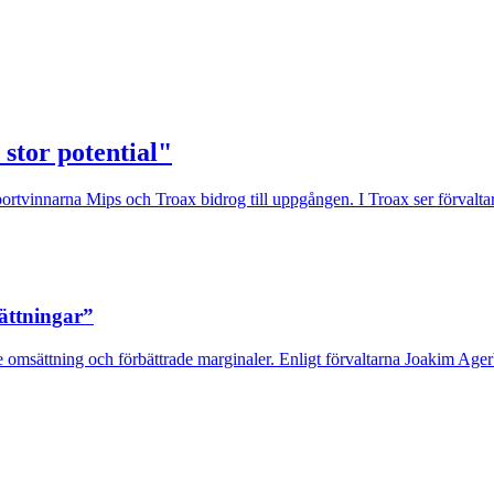
 stor potential"
rtvinnarna Mips och Troax bidrog till uppgången. I Troax ser förvaltaren
sättningar”
 omsättning och förbättrade marginaler. Enligt förvaltarna Joakim Agerb