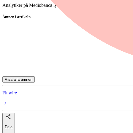
Analytiker på Mediobanca lyfter Rheinmetall, givet det “uppenbara be
Ämnen i artikeln
Leonardo
Rheinmetall
Thales
Kongsberg Gruppen
Chemring Group PLC
Visa alla ämnen
Finwire
Dela