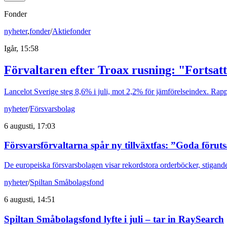
Fonder
nyheter
,
fonder
/
Aktiefonder
Igår, 15:58
Förvaltaren efter Troax rusning: "Fortsatt
Lancelot Sverige steg 8,6% i juli, mot 2,2% för jämförelseindex. Rappo
nyheter
/
Försvarsbolag
6 augusti, 17:03
Försvarsförvaltarna spår ny tillväxtfas: ”Goda förut
De europeiska försvarsbolagen visar rekordstora orderböcker, stigande
nyheter
/
Spiltan Småbolagsfond
6 augusti, 14:51
Spiltan Småbolagsfond lyfte i juli – tar in RaySearch