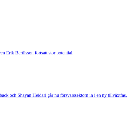
 Erik Bertilsson fortsatt stor potential.
ack och Shayan Heidari går nu försvarssektorn in i en ny tillväxtfas.