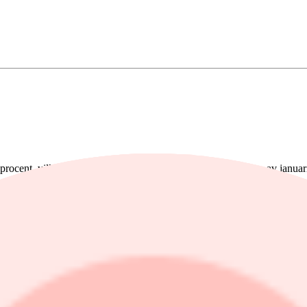
procent, vilket motsvarar den största uppgången sedan början av janu
pekar ut bolaget som mest exponerat mot konflikten, bland annat kopp
Saab, Dassault Aviation, Indra Sistemas och Kongsberg noterar uppgån
hovet av att stärka kortdistansluftförsvarssystemen i Mellanöstern”, s