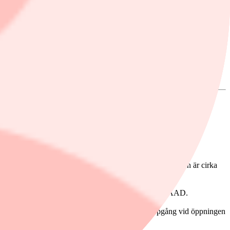
ari enligt Bloomberg News. Den ackumulerade avkastningen är cirka
lat till USA:s användning av luftförsvarssystemet THAAD.
gar. När det gäller svenska Saab har en rejäl uppgång vid öppningen