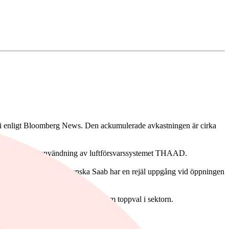
ari enligt Bloomberg News. Den ackumulerade avkastningen är cirka
lat till USA:s användning av luftförsvarssystemet THAAD.
gar. När det gäller svenska Saab har en rejäl uppgång vid öppningen
amt Leonardo och Indra Sistemas som toppval i sektorn.