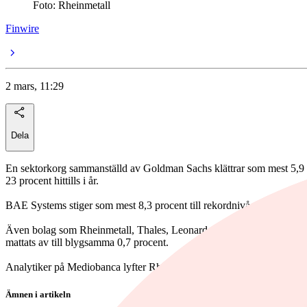
Foto: Rheinmetall
Finwire
2 mars, 11:29
Dela
En sektorkorg sammanställd av Goldman Sachs klättrar som mest 5,9 
23 procent hittills i år.
BAE Systems stiger som mest 8,3 procent till rekordnivå. JP Morgan 
Även bolag som Rheinmetall, Thales, Leonardo, Hensoldt, Chemring, 
mattats av till blygsamma 0,7 procent.
Analytiker på Mediobanca lyfter Rheinmetall, givet det “uppenbara be
Ämnen i artikeln