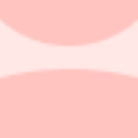
ten i Mellanöstern.
procent, vilket motsvarar den största uppgången sedan början av janu
pekar ut bolaget som mest exponerat mot konflikten, bland annat kopp
Saab, Dassault Aviation, Indra Sistemas och Kongsberg noterar uppgån