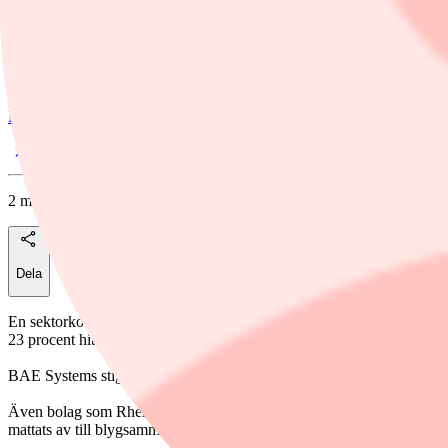
Europeiska försvarsaktier stiger kraftigt i spåren av den ökade konflik
Foto: Rheinmetall
Finwire
2 mars, 11:29
Dela
En sektorkorg sammanställd av Goldman Sachs klättrar som mest 5,9 
23 procent hittills i år.
BAE Systems stiger som mest 8,3 procent till rekordnivå. JP Morgan 
Även bolag som Rheinmetall, Thales, Leonardo, Hensoldt, Chemring, 
mattats av till blygsamma 0,7 procent.