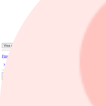
Leonardo
Rheinmetall
Thales
Kongsberg Gruppen
Chemring Group PLC
Visa alla ämnen
Finwire
Dela
nyheter
/
Leonardo
Europeiska försvarsaktier rusar efter oron