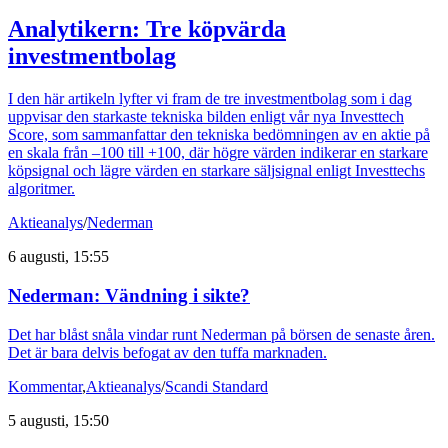
Analytikern: Tre köpvärda
investmentbolag
I den här artikeln lyfter vi fram de tre investmentbolag som i dag
uppvisar den starkaste tekniska bilden enligt vår nya Investtech
Score, som sammanfattar den tekniska bedömningen av en aktie på
en skala från –100 till +100, där högre värden indikerar en starkare
köpsignal och lägre värden en starkare säljsignal enligt Investtechs
algoritmer.
Aktieanalys
/
Nederman
6 augusti, 15:55
Nederman: Vändning i sikte?
Det har blåst snåla vindar runt Nederman på börsen de senaste åren.
Det är bara delvis befogat av den tuffa marknaden.
Kommentar
,
Aktieanalys
/
Scandi Standard
5 augusti, 15:50