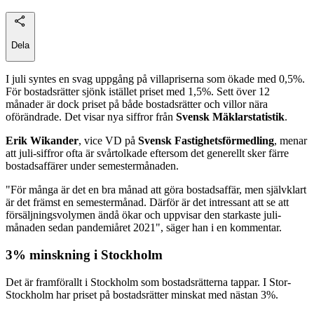
Dela
I juli syntes en svag uppgång på villapriserna som ökade med 0,5%.
För bostadsrätter sjönk istället priset med 1,5%. Sett över 12
månader är dock priset på både bostadsrätter och villor nära
oförändrade. Det visar nya siffror från
Svensk Mäklarstatistik
.
Erik Wikander
, vice VD på
Svensk Fastighetsförmedling
, menar
att juli-siffror ofta är svårtolkade eftersom det generellt sker färre
bostadsaffärer under semestermånaden.
"För många är det en bra månad att göra bostadsaffär, men självklart
är det främst en semestermånad. Därför är det intressant att se att
försäljningsvolymen ändå ökar och uppvisar den starkaste juli-
månaden sedan pandemiåret 2021", säger han i en kommentar.
3% minskning i Stockholm
Det är framförallt i Stockholm som bostadsrätterna tappar. I Stor-
Stockholm har priset på bostadsrätter minskat med nästan 3%.