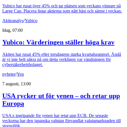
Yubico har rusat över 45% och tar platsen som veckans vinnare på
Large Cap. Placera listar aktierna som gått bäst och sämst i veckan.
Aktieanalys
/
Yubico
Idag, 07:00
Yubico: Värderingen ställer höga krav
Aktien har rusat 45% efter torsdagens starka kvartalsrapport. Ändå
är vi inte helt säkra på om detta verkligen var vändningen för
cybersäkerhetsbolaget.
nyheter
/
Yen
7 augusti, 13:00
USA rycker ut för yenen – och retar upp
Europa
USA:s ingripande för yenen har retat upp ECB. De senaste
veckorna har den japanska valutan förvandlat valutamarknaden till
storpolitik.