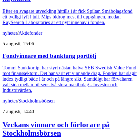
Efter en svagare utveckling hittills i år fick Spiltan Småbolagsfond
ett tydligt lyft i juli. Mips bidrog mest till uppgången, medan
RaySearch Laboratories är ett nytt innehav i fonden.
nyheter
/
Aktiefonder
5 augusti, 15:06
Fondvinnare med banktung portfölj
Tommi Saukkoriipi har styrt nästan halva SEB Swedish Value Fund
mot finanssektorn. Det har varit ett vinnande drag. Fonden har slagit
index tydligt både i år och på längre sikt. Samtidigt har förvaltaren
valt sida mellan börsens två stora maktbolag - Investor och
Industrivärden.
nyheter
/
Stockholmsbörsen
7 augusti, 14:40
Veckans vinnare och förlorare på
Stockholmsbörsen