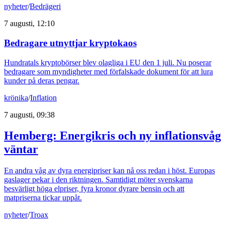
nyheter
/
Bedrägeri
7 augusti, 12:10
Bedragare utnyttjar kryptokaos
Hundratals kryptobörser blev olagliga i EU den 1 juli. Nu poserar
bedragare som myndigheter med förfalskade dokument för att lura
kunder på deras pengar.
krönika
/
Inflation
7 augusti, 09:38
Hemberg: Energikris och ny inflationsvåg
väntar
En andra våg av dyra energipriser kan nå oss redan i höst. Europas
gaslager pekar i den riktningen. Samtidigt möter svenskarna
besvärligt höga elpriser, fyra kronor dyrare bensin och att
matpriserna tickar uppåt.
nyheter
/
Troax