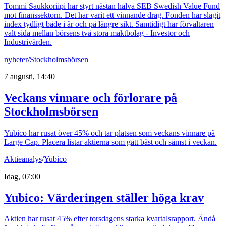
Tommi Saukkoriipi har styrt nästan halva SEB Swedish Value Fund
mot finanssektorn. Det har varit ett vinnande drag. Fonden har slagit
index tydligt både i år och på längre sikt. Samtidigt har förvaltaren
valt sida mellan börsens två stora maktbolag - Investor och
Industrivärden.
nyheter
/
Stockholmsbörsen
7 augusti, 14:40
Veckans vinnare och förlorare på
Stockholmsbörsen
Yubico har rusat över 45% och tar platsen som veckans vinnare på
Large Cap. Placera listar aktierna som gått bäst och sämst i veckan.
Aktieanalys
/
Yubico
Idag, 07:00
Yubico: Värderingen ställer höga krav
Aktien har rusat 45% efter torsdagens starka kvartalsrapport. Ändå