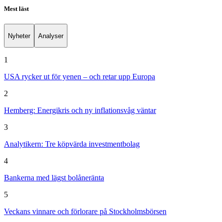
Mest läst
Nyheter
Analyser
1
USA rycker ut för yenen – och retar upp Europa
2
Hemberg: Energikris och ny inflationsvåg väntar
3
Analytikern: Tre köpvärda investmentbolag
4
Bankerna med lägst bolåneränta
5
Veckans vinnare och förlorare på Stockholmsbörsen