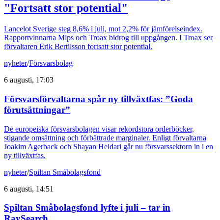
"Fortsatt stor potential"
Lancelot Sverige steg 8,6% i juli, mot 2,2% för jämförelseindex.
Rapportvinnarna Mips och Troax bidrog till uppgången. I Troax ser
förvaltaren Erik Bertilsson fortsatt stor potential.
nyheter
/
Försvarsbolag
6 augusti, 17:03
Försvarsförvaltarna spår ny tillväxtfas: ”Goda
förutsättningar”
De europeiska försvarsbolagen visar rekordstora orderböcker,
stigande omsättning och förbättrade marginaler. Enligt förvaltarna
Joakim Agerback och Shayan Heidari går nu försvarssektorn in i en
ny tillväxtfas.
nyheter
/
Spiltan Småbolagsfond
6 augusti, 14:51
Spiltan Småbolagsfond lyfte i juli – tar in
RaySearch