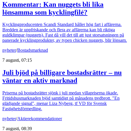
Kommentar: Kan nuggets bli lika
lönsamma som kycklingfilé?
Kycklingproducenten Scandi Standard håller hög fart i affärerna.
Bredden är uppfriskande och flera av affärerna kan bli riktiga
guldklimpar (nuggets). Fast då vill det till att just storsatsningen på
panerade kycklingprodukter, av typen chicken nuggets, blir lönsam.
nyheter
/
Bostadsmarknad
7 augusti, 07:15
Juli bjöd på billigare bostadsrätter – nu
väntar en aktiv marknad
Priserna på bostadsrätter sjönk i juli medan villapriserna ökade.
Fritidshusmarknaden bjöd samtidigt på månadens tredbrott. "En
glädjande signal", menar Liza Nyberg, tf VD för Svensk
Fastighetsförmedling.
nyheter
/
Aktierekommendationer
7 augusti, 08:39