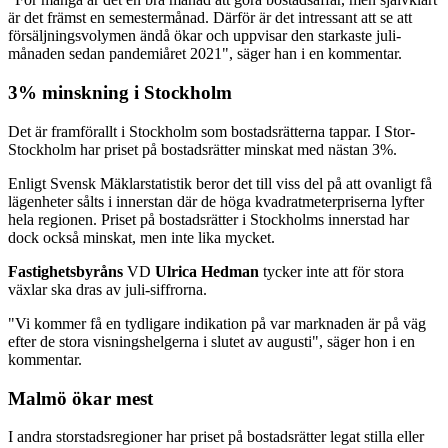
är det främst en semestermånad. Därför är det intressant att se att
försäljningsvolymen ändå ökar och uppvisar den starkaste juli-
månaden sedan pandemiåret 2021", säger han i en kommentar.
3% minskning i Stockholm
Det är framförallt i Stockholm som bostadsrätterna tappar. I Stor-
Stockholm har priset på bostadsrätter minskat med nästan 3%.
Enligt Svensk Mäklarstatistik beror det till viss del på att ovanligt få
lägenheter sålts i innerstan där de höga kvadratmeterpriserna lyfter
hela regionen. Priset på bostadsrätter i Stockholms innerstad har
dock också minskat, men inte lika mycket.
Fastighetsbyråns
VD
Ulrica Hedman
tycker inte att för stora
växlar ska dras av juli-siffrorna.
"Vi kommer få en tydligare indikation på var marknaden är på väg
efter de stora visningshelgerna i slutet av augusti", säger hon i en
kommentar.
Malmö ökar mest
I andra storstadsregioner har priset på bostadsrätter legat stilla eller