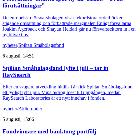
förutsättningar”
De europeiska försvarsbolagen visar rekordstora orderböcker,
stigande omsättning och förbättrade marginaler. Enligt förvaltarna
Joakim Agerback och Shayan Heidari går nu försvarssektorn in i en
ny tillväxtfas.
nyheter
/
Spiltan Småbolagsfond
6 augusti, 14:51
Spiltan Småbolagsfond lyfte i juli – tar in
RaySearch
Efter en svagare utveckling hittills i år fick Spiltan Småbolagsfond
ett tydligt lyft i juli. Mips bidrog mest till uppgången, medan
RaySearch Laboratories är ett nytt innehav i fonden.
nyheter
/
Aktiefonder
5 augusti, 15:06
Fondvinnare med banktung portfölj