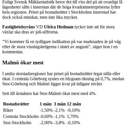
Enligt Svensk Mäklarstatistik beror det till viss del på att ovanligt få
lägenheter sålts i innerstan där de höga kvadratmeterpriserna lyfter
hela regionen. Priset på bostadsrätter i Stockholms innerstad har
dock också minskat, men inte lika mycket.
Fastighetsbyråns
VD
Ulrica Hedman
tycker inte att för stora
växlar ska dras av juli-siffrorna.
"Vi kommer få en tydligare indikation på var marknaden är på väg
efter de stora visningshelgerna i slutet av augusti", säger hon i en
kommentar.
Malmö ökar mest
I andra storstadsregioner har priset på bostadsrätter legat stilla eller
ökat. I centrala Göteborg syntes en blygsam ökning på 0,7%, medan
Stor-Göteborg och Malmö ligger kvar på tidigare nivåer.
Sett till årstakten har Stor-Malmö ökat mest med 4%.
Bostadsrätter
1 mån
3 mån
12 mån
Riket
-1,50%
-2,1%
-0,10%
Centrala Stockholm
-0,60%
-1,1%
1,70%
Stor-Stockholm
-2,90%
-3,8%
-0,10%