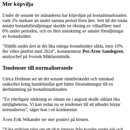
Mer köpvilja
Under de senaste tre månaderna har köpviljan på bostadsmarknaden
varit 2% starkare än under samma period förra året. Sett till det totala
antalet bostadsförsäljningar skedde en ökning av villaaffärer med
6% under perioden, och en liten minskning av antalet försäljningar
av bostadsrätter.
"Hittills under året är det lika många bostadsrätter sålda, men 10%
fler villor jämfört med 2024", kommenterar
Per-Arne Sandegren
,
analyschef på Svensk Mäklarstatistik.
Tendenser till normaliserande
Ulrica Hedman ser att det senaste räntebeskedet och minskad
osäkerhet kring handelstullar gett bättre förutsättningar till en
återhämtning på bostadsmarknaden.
"En ytterligare sänkning av räntan nu i augusti skulle såklart öka
möjligheterna. Vi kan redan nu se tendenser till att utbudet börjar
normaliseras", säger hon i en kommentar.
Även Erik Wikander ser mer positivt på hösten.
"Våra mäklare talar om ett ökat intresse från kunder under juli och