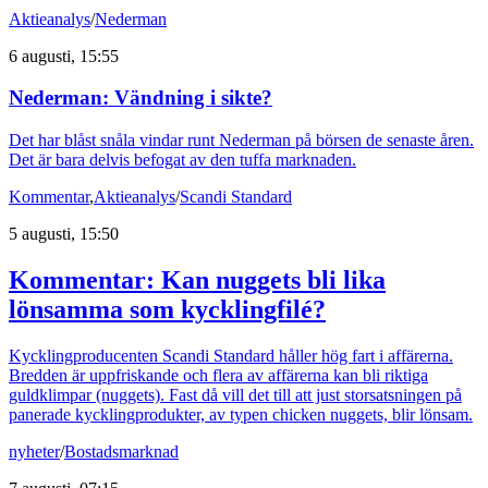
Aktieanalys
/
Nederman
6 augusti, 15:55
Nederman: Vändning i sikte?
Det har blåst snåla vindar runt Nederman på börsen de senaste åren.
Det är bara delvis befogat av den tuffa marknaden.
Kommentar
,
Aktieanalys
/
Scandi Standard
5 augusti, 15:50
Kommentar: Kan nuggets bli lika
lönsamma som kycklingfilé?
Kycklingproducenten Scandi Standard håller hög fart i affärerna.
Bredden är uppfriskande och flera av affärerna kan bli riktiga
guldklimpar (nuggets). Fast då vill det till att just storsatsningen på
panerade kycklingprodukter, av typen chicken nuggets, blir lönsam.
nyheter
/
Bostadsmarknad