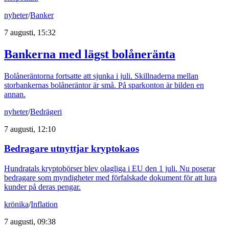
nyheter
/
Banker
7 augusti, 15:32
Bankerna med lägst bolåneränta
Bolåneräntorna fortsatte att sjunka i juli. Skillnaderna mellan
storbankernas bolåneräntor är små. På sparkonton är bilden en
annan.
nyheter
/
Bedrägeri
7 augusti, 12:10
Bedragare utnyttjar kryptokaos
Hundratals kryptobörser blev olagliga i EU den 1 juli. Nu poserar
bedragare som myndigheter med förfalskade dokument för att lura
kunder på deras pengar.
krönika
/
Inflation
7 augusti, 09:38