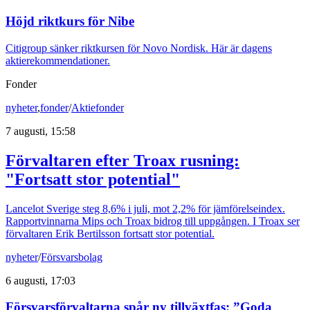
Höjd riktkurs för Nibe
Citigroup sänker riktkursen för Novo Nordisk. Här är dagens
aktierekommendationer.
Fonder
nyheter
,
fonder
/
Aktiefonder
7 augusti, 15:58
Förvaltaren efter Troax rusning:
"Fortsatt stor potential"
Lancelot Sverige steg 8,6% i juli, mot 2,2% för jämförelseindex.
Rapportvinnarna Mips och Troax bidrog till uppgången. I Troax ser
förvaltaren Erik Bertilsson fortsatt stor potential.
nyheter
/
Försvarsbolag
6 augusti, 17:03
Försvarsförvaltarna spår ny tillväxtfas: ”Goda