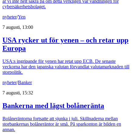
är vi inte helt säkra på om detta verkligen var vändningen för
cybersäkerhetsbolaget.
nyheter
/
Yen
7 augusti, 13:00
USA rycker ut för yenen – och retar upp
Europa
USA:s ingripande för yenen har retat upp ECB. De senaste
veckorna har den japanska valutan förvandlat valutamarknaden till
storpolitik.
nyheter
/
Banker
7 augusti, 15:32
Bankerna med lägst bolåneränta
Bolåneräntorna fortsatte att sjunka i juli. Skillnaderna mellan
storbankernas bolåneräntor är små. På sparkonton är bilden en
annan.