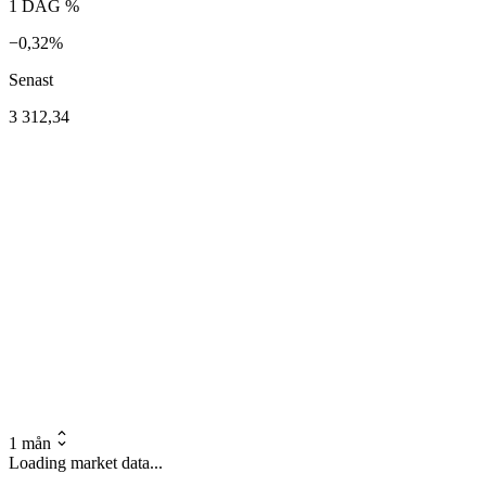
1 DAG %
−0,32%
Senast
3 312,34
1 mån
Loading market data...