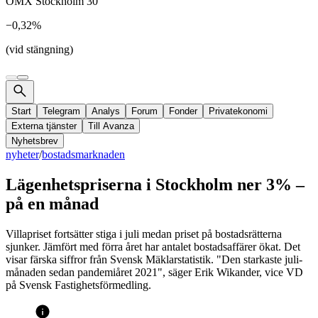
OMX Stockholm 30
−0,32%
(vid stängning)
Start
Telegram
Analys
Forum
Fonder
Privatekonomi
Externa tjänster
Till Avanza
Nyhetsbrev
nyheter
/
bostadsmarknaden
Lägenhetspriserna i Stockholm ner 3% –
på en månad
Villapriset fortsätter stiga i juli medan priset på bostadsrätterna
sjunker. Jämfört med förra året har antalet bostadsaffärer ökat. Det
visar färska siffror från Svensk Mäklarstatistik. "Den starkaste juli-
månaden sedan pandemiåret 2021", säger Erik Wikander, vice VD
på Svensk Fastighetsförmedling.