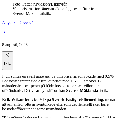
Foto: Petter Arvidsson/Bildbyrån
Villapriserna fortsätter att öka enligt nya siffror från
Svensk Mäklarstatistik.
Angelika Doverstål
8 augusti, 2025
Dela
I juli syntes en svag uppgång på villapriserna som ökade med 0,5%.
För bostadsrätter sjönk istället priset med 1,5%. Sett över 12
månader är dock priset på både bostadsrätter och villor nära
oförändrade. Det visar nya siffror från
Svensk Mäklarstatistik
.
Erik Wikander
, vice VD på
Svensk Fastighetsförmedling
, menar
att juli-siffror ofta är svårtolkade eftersom det generellt sker färre
bostadsaffärer under semestermånaden.
"För många är det en bra månad att göra bostadsaffär, men självklart