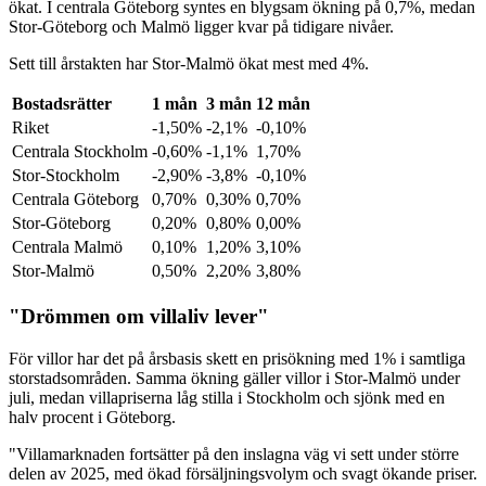
ökat. I centrala Göteborg syntes en blygsam ökning på 0,7%, medan
Stor-Göteborg och Malmö ligger kvar på tidigare nivåer.
Sett till årstakten har Stor-Malmö ökat mest med 4%.
Bostadsrätter
1 mån
3 mån
12 mån
Riket
-1,50%
-2,1%
-0,10%
Centrala Stockholm
-0,60%
-1,1%
1,70%
Stor-Stockholm
-2,90%
-3,8%
-0,10%
Centrala Göteborg
0,70%
0,30%
0,70%
Stor-Göteborg
0,20%
0,80%
0,00%
Centrala Malmö
0,10%
1,20%
3,10%
Stor-Malmö
0,50%
2,20%
3,80%
"Drömmen om villaliv lever"
För villor har det på årsbasis skett en prisökning med 1% i samtliga
storstadsområden. Samma ökning gäller villor i Stor-Malmö under
juli, medan villapriserna låg stilla i Stockholm och sjönk med en
halv procent i Göteborg.
"Villamarknaden fortsätter på den inslagna väg vi sett under större
delen av 2025, med ökad försäljningsvolym och svagt ökande priser.