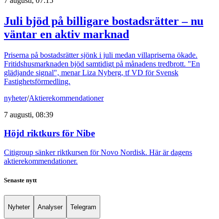
7 augusti, 07:15
Juli bjöd på billigare bostadsrätter – nu
väntar en aktiv marknad
Priserna på bostadsrätter sjönk i juli medan villapriserna ökade.
Fritidshusmarknaden bjöd samtidigt på månadens tredbrott. "En
glädjande signal", menar Liza Nyberg, tf VD för Svensk
Fastighetsförmedling.
nyheter
/
Aktierekommendationer
7 augusti, 08:39
Höjd riktkurs för Nibe
Citigroup sänker riktkursen för Novo Nordisk. Här är dagens
aktierekommendationer.
Senaste nytt
Nyheter
Analyser
Telegram