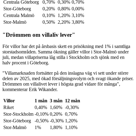
Centrala Göteborg
0,70%
0,30%
0,70%
Stor-Göteborg
0,20%
0,80%
0,00%
Centrala Malmö
0,10%
1,20%
3,10%
Stor-Malmö
0,50%
2,20%
3,80%
"Drömmen om villaliv lever"
För villor har det på årsbasis skett en prisökning med 1% i samtliga
storstadsområden. Samma ökning gäller villor i Stor-Malmö under
juli, medan villapriserna låg stilla i Stockholm och sjönk med en
halv procent i Göteborg.
"Villamarknaden fortsätter på den inslagna väg vi sett under större
delen av 2025, med ökad försäljningsvolym och svagt ökande priser.
Drömmen om villalivet lever i högsta grad vidare för många",
kommenterar Erik Wikander.
Villor
1 mån
3 mån
12 mån
Riket
0,40%
1,60%
-0,30%
Stor-Stockholm
-0,10%
0,20%
0,70%
Stor-Göteborg
-0,50%
-0,30%
1,20%
Stor-Malmö
1%
1,80%
1,10%