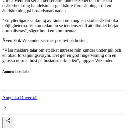
Ulrica Hedman ser att det senaste räntebeskedet och minskad
osäkerhet kring handelstullar gett bättre förutsättningar till en
återhämtning på bostadsmarknaden.
"En ytterligare sänkning av räntan nu i augusti skulle såklart öka
möjligheterna. Vi kan redan nu se tendenser till att utbudet börjar
normaliseras", säger hon i en kommentar.
Även Erik Wikander ser mer positivt på hösten.
"Våra mäklare talar om ett ökat intresse från kunder under juli och
en ökad försäljningsvolym. Det ger en god fingervisning om en
ganska normal höst på bostadsmarknaden", uppger Wikander.
Ämnen i artikeln
bostadsmarknaden
Angelika Doverstål