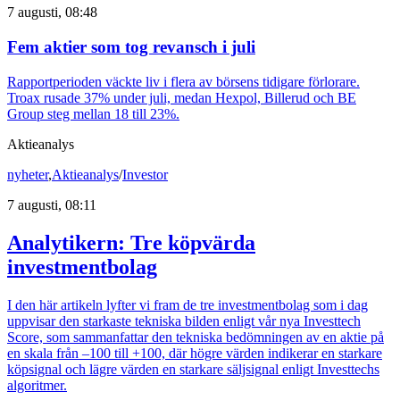
7 augusti, 08:48
Fem aktier som tog revansch i juli
Rapportperioden väckte liv i flera av börsens tidigare förlorare.
Troax rusade 37% under juli, medan Hexpol, Billerud och BE
Group steg mellan 18 till 23%.
Aktieanalys
nyheter
,
Aktieanalys
/
Investor
7 augusti, 08:11
Analytikern: Tre köpvärda
investmentbolag
I den här artikeln lyfter vi fram de tre investmentbolag som i dag
uppvisar den starkaste tekniska bilden enligt vår nya Investtech
Score, som sammanfattar den tekniska bedömningen av en aktie på
en skala från –100 till +100, där högre värden indikerar en starkare
köpsignal och lägre värden en starkare säljsignal enligt Investtechs
algoritmer.