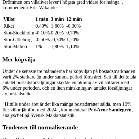
Drömmen om villalivet lever i högsta grad vidare för många",
kommenterar Erik Wikander.
Villor
1 mån
3 mån
12 mån
Riket
0,40%
1,60%
-0,30%
Stor-Stockholm
-0,10%
0,20%
0,70%
Stor-Göteborg
-0,50%
-0,30%
1,20%
Stor-Malmö
1%
1,80%
1,10%
Mer köpvilja
Under de senaste tre månaderna har köpviljan på bostadsmarknaden
varit 2% starkare än under samma period förra året. Sett till det totala
antalet bostadsförsäljningar skedde en ökning av villaaffärer med
6% under perioden, och en liten minskning av antalet försäljningar
av bostadsrätter.
"Hittills under året är det lika många bostadsrätter sålda, men 10%
fler villor jämfört med 2024", kommenterar
Per-Arne Sandegren
,
analyschef på Svensk Mäklarstatistik.
Tendenser till normaliserande