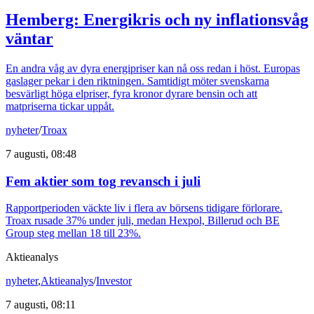
Hemberg: Energikris och ny inflationsvåg
väntar
En andra våg av dyra energipriser kan nå oss redan i höst. Europas
gaslager pekar i den riktningen. Samtidigt möter svenskarna
besvärligt höga elpriser, fyra kronor dyrare bensin och att
matpriserna tickar uppåt.
nyheter
/
Troax
7 augusti, 08:48
Fem aktier som tog revansch i juli
Rapportperioden väckte liv i flera av börsens tidigare förlorare.
Troax rusade 37% under juli, medan Hexpol, Billerud och BE
Group steg mellan 18 till 23%.
Aktieanalys
nyheter
,
Aktieanalys
/
Investor
7 augusti, 08:11