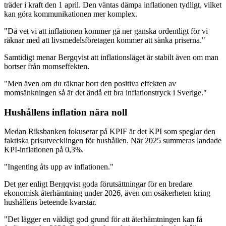
träder i kraft den 1 april. Den väntas dämpa inflationen tydligt, vilket
kan göra kommunikationen mer komplex.
"Då vet vi att inflationen kommer gå ner ganska ordentligt för vi
räknar med att livsmedelsföretagen kommer att sänka priserna."
Samtidigt menar Bergqvist att inflationsläget är stabilt även om man
bortser från momseffekten.
"Men även om du räknar bort den positiva effekten av
momsänkningen så är det ändå ett bra inflationstryck i Sverige."
Hushållens inflation nära noll
Medan Riksbanken fokuserar på KPIF är det KPI som speglar den
faktiska prisutvecklingen för hushållen. När 2025 summeras landade
KPI-inflationen på 0,3%.
"Ingenting åts upp av inflationen."
Det ger enligt Bergqvist goda förutsättningar för en bredare
ekonomisk återhämtning under 2026, även om osäkerheten kring
hushållens beteende kvarstår.
"Det lägger en väldigt god grund för att återhämtningen kan få