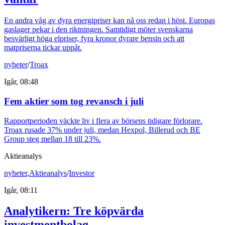
En andra våg av dyra energipriser kan nå oss redan i höst. Europas
gaslager pekar i den riktningen. Samtidigt möter svenskarna
besvärligt höga elpriser, fyra kronor dyrare bensin och att
matpriserna tickar uppåt.
nyheter
/
Troax
Igår, 08:48
Fem aktier som tog revansch i juli
Rapportperioden väckte liv i flera av börsens tidigare förlorare.
Troax rusade 37% under juli, medan Hexpol, Billerud och BE
Group steg mellan 18 till 23%.
Aktieanalys
nyheter
,
Aktieanalys
/
Investor
Igår, 08:11
Analytikern: Tre köpvärda
investmentbolag