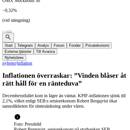
OMX Stockholm 30
−0,32%
(vid stängning)
Start
Telegram
Analys
Forum
Fonder
Privatekonomi
Externa tjänster
Till Avanza
Nyhetsbrev
nyheter
/
inflation
Inflationen överraskar: ”Vinden blåser åt
rätt håll för en ränteduva”
Decemberutfallet kom in lägre än väntat. KPIF-inflationen sjönk till
2,1%, vilket enligt SEB:s seniorekonom Robert Bergqvist ökar
sannolikheten för räntesänkning under våren.
Foto: Pressbild
Robert Bergqvist, seniorekonom på storbanken SEB.