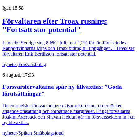
Igår, 15:58
Förvaltaren efter Troax rusning:
"Fortsatt stor potential"
Lancelot Sverige steg 8,6% i juli, mot 2,2% för jämförelseindex.
Rapportvinnarna Mips och Troax bidrog till uppgången. I Troax ser
förvaltaren Erik Bertilsson fortsatt stor potential.
nyheter
/
Försvarsbolag
6 augusti, 17:03
Försvarsförvaltarna spår ny tillväxtfas: ”Goda
förutsättningar”
De europeiska försvarsbolagen visar rekordstora orderböcker,
stigande omsättning och förbättrade marginaler. Enligt förvaltarna
Joakim Agerback och Shayan Heidari går nu försvarssektorn in i en
ny tillväxtfas.
nyheter
/
Spiltan Småbolagsfond