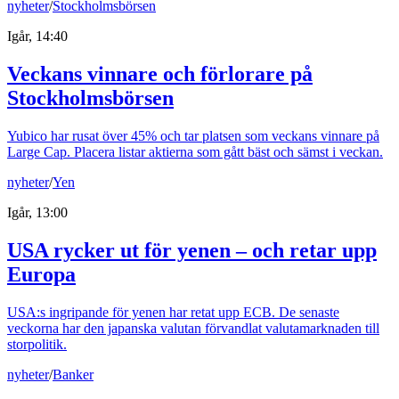
nyheter
/
Stockholmsbörsen
Igår, 14:40
Veckans vinnare och förlorare på
Stockholmsbörsen
Yubico har rusat över 45% och tar platsen som veckans vinnare på
Large Cap. Placera listar aktierna som gått bäst och sämst i veckan.
nyheter
/
Yen
Igår, 13:00
USA rycker ut för yenen – och retar upp
Europa
USA:s ingripande för yenen har retat upp ECB. De senaste
veckorna har den japanska valutan förvandlat valutamarknaden till
storpolitik.
nyheter
/
Banker