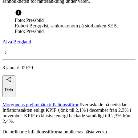
sannolikheten för räntesänkning under våren.
Foto: Pressbild
Robert Bergqvist, seniorekonom på storbanken SEB.
Foto: Pressbild
Alva Bergland
8 januari, 09:29
Dela
Morgonens preliminära inflationssiffror
överraskade på nedsidan.
Inflationstakten enligt KPIF sjönk till 2,1% i december från 2,3% i
november. KPIF exklusive energi backade samtidigt till 2,3% från
2,4%.
De ordinarie inflationssiffrorna publiceras nästa vecka.