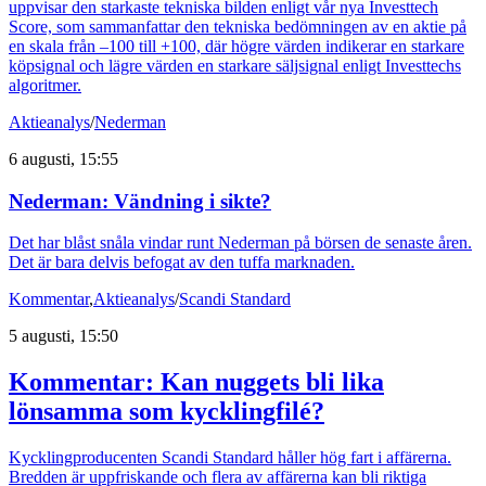
uppvisar den starkaste tekniska bilden enligt vår nya Investtech
Score, som sammanfattar den tekniska bedömningen av en aktie på
en skala från –100 till +100, där högre värden indikerar en starkare
köpsignal och lägre värden en starkare säljsignal enligt Investtechs
algoritmer.
Aktieanalys
/
Nederman
6 augusti, 15:55
Nederman: Vändning i sikte?
Det har blåst snåla vindar runt Nederman på börsen de senaste åren.
Det är bara delvis befogat av den tuffa marknaden.
Kommentar
,
Aktieanalys
/
Scandi Standard
5 augusti, 15:50
Kommentar: Kan nuggets bli lika
lönsamma som kycklingfilé?
Kycklingproducenten Scandi Standard håller hög fart i affärerna.
Bredden är uppfriskande och flera av affärerna kan bli riktiga