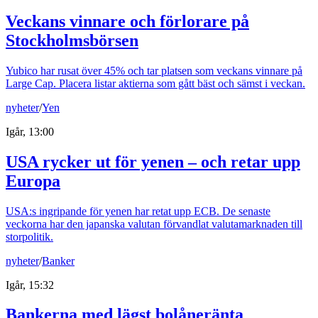
Veckans vinnare och förlorare på
Stockholmsbörsen
Yubico har rusat över 45% och tar platsen som veckans vinnare på
Large Cap. Placera listar aktierna som gått bäst och sämst i veckan.
nyheter
/
Yen
Igår, 13:00
USA rycker ut för yenen – och retar upp
Europa
USA:s ingripande för yenen har retat upp ECB. De senaste
veckorna har den japanska valutan förvandlat valutamarknaden till
storpolitik.
nyheter
/
Banker
Igår, 15:32
Bankerna med lägst bolåneränta