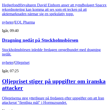
Hedgefondförvaltaren David Einhorn anser att rymdbolaget Spacex
rekordnotering kan komma att ses som ett tecken på att
aktiemarknaden närmar sig en spekulativ topp.
nyheter
/
EQL Pharma
Igår, 09:40
Dragning nedåt på Stockholmsbörsen
Stockholmsbörsen inledde fredagen oregelbundet med dragning
nedåt.
nyheter
/
Oljepriset
Igår, 07:25
Oljepriset stiger på uppgifter om iranska
attacker
Oljepriserna steg ytterligare på fredagen efter uppgifter om att Iran
attackerat "fientliga mål" i Hormuzsundet.