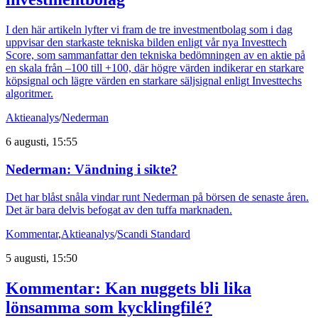
I den här artikeln lyfter vi fram de tre investmentbolag som i dag
uppvisar den starkaste tekniska bilden enligt vår nya Investtech
Score, som sammanfattar den tekniska bedömningen av en aktie på
en skala från –100 till +100, där högre värden indikerar en starkare
köpsignal och lägre värden en starkare säljsignal enligt Investtechs
algoritmer.
Aktieanalys
/
Nederman
6 augusti, 15:55
Nederman: Vändning i sikte?
Det har blåst snåla vindar runt Nederman på börsen de senaste åren.
Det är bara delvis befogat av den tuffa marknaden.
Kommentar
,
Aktieanalys
/
Scandi Standard
5 augusti, 15:50
Kommentar: Kan nuggets bli lika
lönsamma som kycklingfilé?