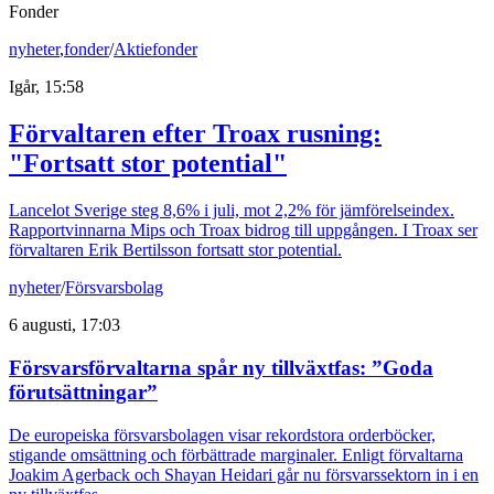
Fonder
nyheter
,
fonder
/
Aktiefonder
Igår, 15:58
Förvaltaren efter Troax rusning:
"Fortsatt stor potential"
Lancelot Sverige steg 8,6% i juli, mot 2,2% för jämförelseindex.
Rapportvinnarna Mips och Troax bidrog till uppgången. I Troax ser
förvaltaren Erik Bertilsson fortsatt stor potential.
nyheter
/
Försvarsbolag
6 augusti, 17:03
Försvarsförvaltarna spår ny tillväxtfas: ”Goda
förutsättningar”
De europeiska försvarsbolagen visar rekordstora orderböcker,
stigande omsättning och förbättrade marginaler. Enligt förvaltarna
Joakim Agerback och Shayan Heidari går nu försvarssektorn in i en