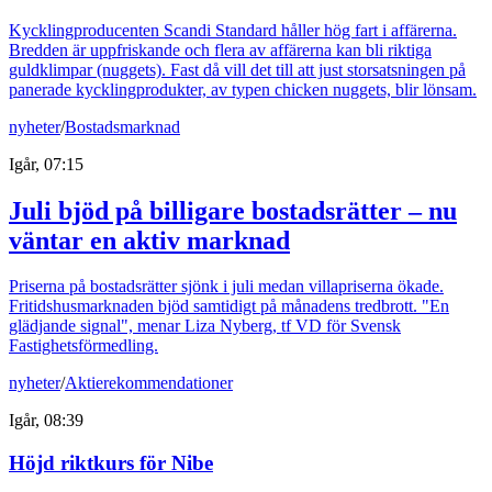
Kycklingproducenten Scandi Standard håller hög fart i affärerna.
Bredden är uppfriskande och flera av affärerna kan bli riktiga
guldklimpar (nuggets). Fast då vill det till att just storsatsningen på
panerade kycklingprodukter, av typen chicken nuggets, blir lönsam.
nyheter
/
Bostadsmarknad
Igår, 07:15
Juli bjöd på billigare bostadsrätter – nu
väntar en aktiv marknad
Priserna på bostadsrätter sjönk i juli medan villapriserna ökade.
Fritidshusmarknaden bjöd samtidigt på månadens tredbrott. "En
glädjande signal", menar Liza Nyberg, tf VD för Svensk
Fastighetsförmedling.
nyheter
/
Aktierekommendationer
Igår, 08:39
Höjd riktkurs för Nibe