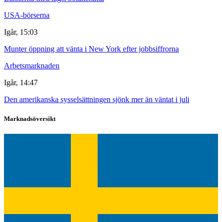
USA-börserna
Igår, 15:03
Munter öppning att vänta i New York efter jobbsiffrorna
Arbetsmarknaden
Igår, 14:47
Den amerikanska sysselsättningen sjönk mer än väntat i juli
Marknadsöversikt