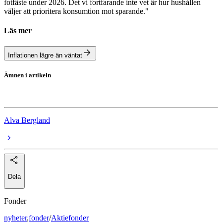
fotfäste under 2026. Det vi fortfarande inte vet är hur hushållen
väljer att prioritera konsumtion mot sparande."
Läs mer
Inflationen lägre än väntat
Ämnen i artikeln
inflation
Alva Bergland
Dela
Fonder
nyheter
,
fonder
/
Aktiefonder