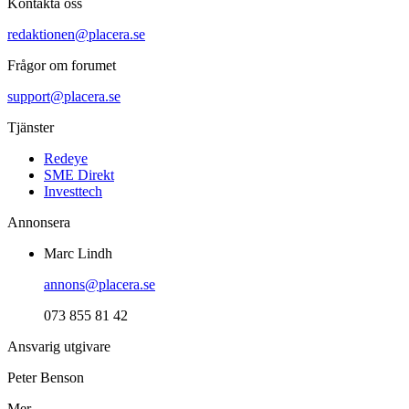
Kontakta oss
redaktionen@placera.se
Frågor om forumet
support@placera.se
Tjänster
Redeye
SME Direkt
Investtech
Annonsera
Marc Lindh
annons@placera.se
073 855 81 42
Ansvarig utgivare
Peter Benson
Mer