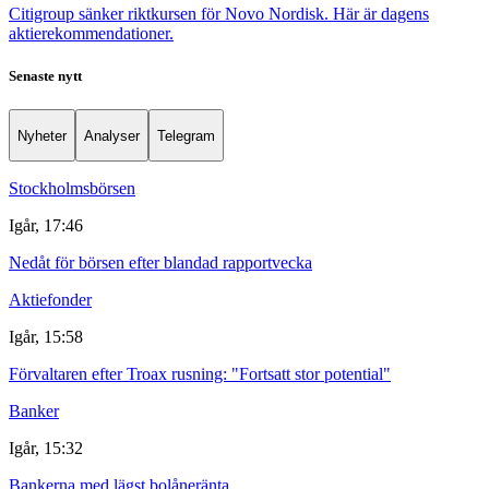
Citigroup sänker riktkursen för Novo Nordisk. Här är dagens
aktierekommendationer.
Senaste nytt
Nyheter
Analyser
Telegram
Stockholmsbörsen
Igår, 17:46
Nedåt för börsen efter blandad rapportvecka
Aktiefonder
Igår, 15:58
Förvaltaren efter Troax rusning: "Fortsatt stor potential"
Banker
Igår, 15:32
Bankerna med lägst bolåneränta