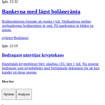
Igår, 15:32
Bankerna med lägst bolåneränta
Bolåneräntorna fortsatte att sjunka i juli. Skillnaderna mellan
storbankernas bolåneräntor är små. På sparkonton är bilden en
annan.
nyheter
/
Bedrägeri
Igår, 12:10
Bedragare utnyttjar kryptokaos
Hundratals kryptobörser blev olagliga i EU den 1 juli. Nu poserar
bedragare som myndigheter med förfalskade dokument för att lura
kunder på deras pengar.
Mest läst
Nyheter
Analyser