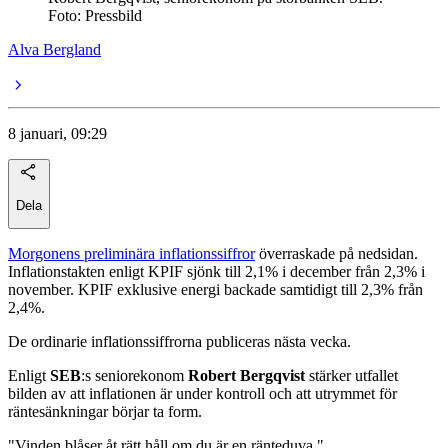
Foto: Pressbild
Alva Bergland
8 januari, 09:29
Dela
Morgonens preliminära inflationssiffror
överraskade på nedsidan.
Inflationstakten enligt KPIF sjönk till 2,1% i december från 2,3% i
november. KPIF exklusive energi backade samtidigt till 2,3% från
2,4%.
De ordinarie inflationssiffrorna publiceras nästa vecka.
Enligt
SEB
:s seniorekonom
Robert Bergqvist
stärker utfallet
bilden av att inflationen är under kontroll och att utrymmet för
räntesänkningar börjar ta form.
"Vinden blåser åt rätt håll om du är en ränteduva."