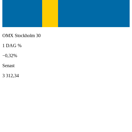
OMX Stockholm 30
1 DAG %
−0,32%
Senast
3 312,34