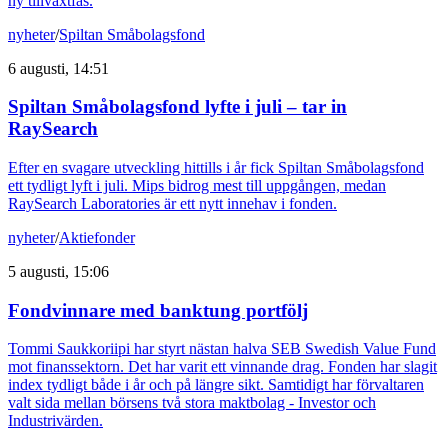
ny tillväxtfas.
nyheter
/
Spiltan Småbolagsfond
6 augusti, 14:51
Spiltan Småbolagsfond lyfte i juli – tar in
RaySearch
Efter en svagare utveckling hittills i år fick Spiltan Småbolagsfond
ett tydligt lyft i juli. Mips bidrog mest till uppgången, medan
RaySearch Laboratories är ett nytt innehav i fonden.
nyheter
/
Aktiefonder
5 augusti, 15:06
Fondvinnare med banktung portfölj
Tommi Saukkoriipi har styrt nästan halva SEB Swedish Value Fund
mot finanssektorn. Det har varit ett vinnande drag. Fonden har slagit
index tydligt både i år och på längre sikt. Samtidigt har förvaltaren
valt sida mellan börsens två stora maktbolag - Investor och
Industrivärden.