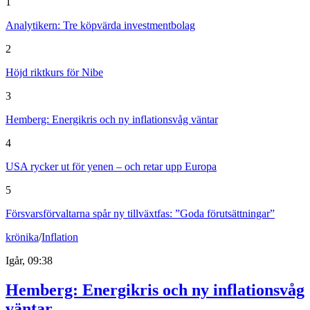
1
Analytikern: Tre köpvärda investmentbolag
2
Höjd riktkurs för Nibe
3
Hemberg: Energikris och ny inflationsvåg väntar
4
USA rycker ut för yenen – och retar upp Europa
5
Försvarsförvaltarna spår ny tillväxtfas: ”Goda förutsättningar”
krönika
/
Inflation
Igår, 09:38
Hemberg: Energikris och ny inflationsvåg
väntar