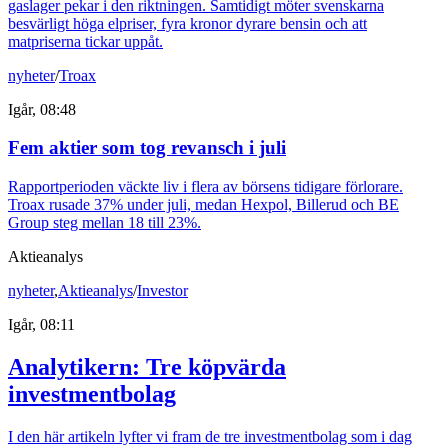
gaslager pekar i den riktningen. Samtidigt möter svenskarna
besvärligt höga elpriser, fyra kronor dyrare bensin och att
matpriserna tickar uppåt.
nyheter
/
Troax
Igår, 08:48
Fem aktier som tog revansch i juli
Rapportperioden väckte liv i flera av börsens tidigare förlorare.
Troax rusade 37% under juli, medan Hexpol, Billerud och BE
Group steg mellan 18 till 23%.
Aktieanalys
nyheter
,
Aktieanalys
/
Investor
Igår, 08:11
Analytikern: Tre köpvärda
investmentbolag
I den här artikeln lyfter vi fram de tre investmentbolag som i dag