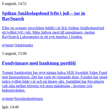
6 augusti, 14:51
Spiltan Småbolagsfond lyfte i juli – tar in
RaySearch
Efter en svagare utveckling hittills i år fick Spiltan Småbolagsfond
ett tydligt lyft i juli. Mips bidrog mest till uppgången, medan
RaySearch Laboratories är ett nytt innehav i fonden.
nyheter
/
Aktiefonder
5 augusti, 15:06
Fondvinnare med banktung portfölj
Tommi Saukkoriipi har styrt nästan halva SEB Swedish Value Fund
mot finanssektorn. Det har varit ett vinnande drag. Fonden har slagit
index tydligt både i år och på längre sikt. Samtidigt har förvaltaren
valt sida mellan börsens två stora maktbolag - Investor och
Industrivärden.
nyheter
/
Stockholmsbörsen
Igår, 14:40