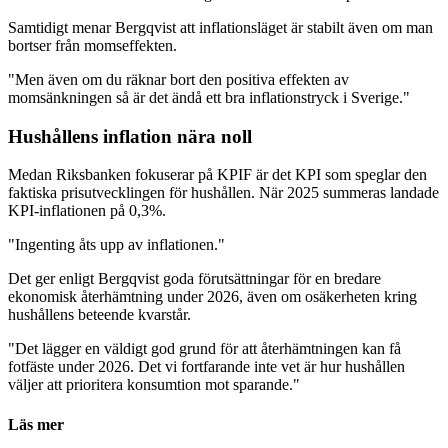
Samtidigt menar Bergqvist att inflationsläget är stabilt även om man
bortser från momseffekten.
"Men även om du räknar bort den positiva effekten av
momsänkningen så är det ändå ett bra inflationstryck i Sverige."
Hushållens inflation nära noll
Medan Riksbanken fokuserar på KPIF är det KPI som speglar den
faktiska prisutvecklingen för hushållen. När 2025 summeras landade
KPI-inflationen på 0,3%.
"Ingenting åts upp av inflationen."
Det ger enligt Bergqvist goda förutsättningar för en bredare
ekonomisk återhämtning under 2026, även om osäkerheten kring
hushållens beteende kvarstår.
"Det lägger en väldigt god grund för att återhämtningen kan få
fotfäste under 2026. Det vi fortfarande inte vet är hur hushållen
väljer att prioritera konsumtion mot sparande."
Läs mer