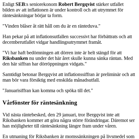
Enligt
SEB
:s seniorekonom
Robert Bergqvist
stärker utfallet
bilden av att inflationen är under kontroll och att utrymmet för
räntesänkningar börjar ta form.
"Vinden blåser åt rätt håll om du är en ränteduva."
Han pekar på att inflationsutfallen successivt har förbättrats och att
decemberutfallet vidgar handlingsutrymmet framåt.
"Vi har haft bedömningen att dörren inte är helt stängd för att
Riksbanken
nu under det här året skulle kunna sänka räntan. Med
den här siffran har dörröppningen vidgats."
Samtidigt betonar Bergqvist att inflationssiffran är preliminär och att
man bör vara försiktig med enskilda månadsutfall.
"Januarisiffran kan komma och spöka till det."
Vårfönster för räntesänkning
Vid nästa räntebesked, den 29 januari, tror Bergqvist inte att
Riksbanken kommer att göra några större förändringar. Däremot ser
han möjligheter till räntesänkning längre fram under våren.
En utmaning för Riksbanken är momssänkningen på livsmedel som