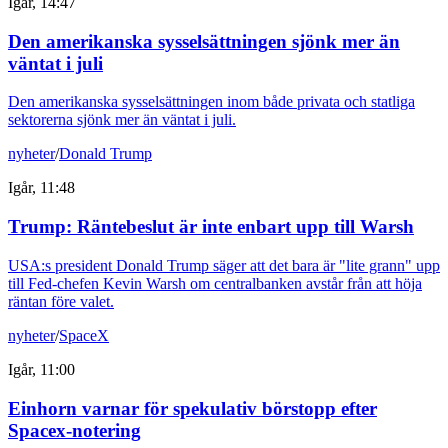
Igår, 14:47
Den amerikanska sysselsättningen sjönk mer än
väntat i juli
Den amerikanska sysselsättningen inom både privata och statliga
sektorerna sjönk mer än väntat i juli.
nyheter
/
Donald Trump
Igår, 11:48
Trump: Räntebeslut är inte enbart upp till Warsh
USA:s president Donald Trump säger att det bara är "lite grann" upp
till Fed-chefen Kevin Warsh om centralbanken avstår från att höja
räntan före valet.
nyheter
/
SpaceX
Igår, 11:00
Einhorn varnar för spekulativ börstopp efter
Spacex-notering