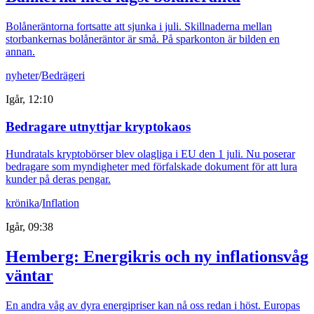
Bolåneräntorna fortsatte att sjunka i juli. Skillnaderna mellan
storbankernas bolåneräntor är små. På sparkonton är bilden en
annan.
nyheter
/
Bedrägeri
Igår, 12:10
Bedragare utnyttjar kryptokaos
Hundratals kryptobörser blev olagliga i EU den 1 juli. Nu poserar
bedragare som myndigheter med förfalskade dokument för att lura
kunder på deras pengar.
krönika
/
Inflation
Igår, 09:38
Hemberg: Energikris och ny inflationsvåg
väntar
En andra våg av dyra energipriser kan nå oss redan i höst. Europas