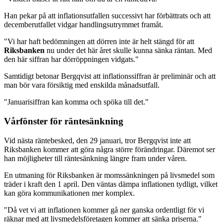
Han pekar på att inflationsutfallen successivt har förbättrats och att
decemberutfallet vidgar handlingsutrymmet framåt.
"Vi har haft bedömningen att dörren inte är helt stängd för att
Riksbanken
nu under det här året skulle kunna sänka räntan. Med
den här siffran har dörröppningen vidgats."
Samtidigt betonar Bergqvist att inflationssiffran är preliminär och att
man bör vara försiktig med enskilda månadsutfall.
"Januarisiffran kan komma och spöka till det."
Vårfönster för räntesänkning
Vid nästa räntebesked, den 29 januari, tror Bergqvist inte att
Riksbanken kommer att göra några större förändringar. Däremot ser
han möjligheter till räntesänkning längre fram under våren.
En utmaning för Riksbanken är momssänkningen på livsmedel som
träder i kraft den 1 april. Den väntas dämpa inflationen tydligt, vilket
kan göra kommunikationen mer komplex.
"Då vet vi att inflationen kommer gå ner ganska ordentligt för vi
räknar med att livsmedelsföretagen kommer att sänka priserna."