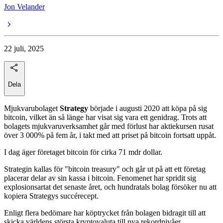
Jon Velander
22 juli, 2025
Dela
Mjukvarubolaget
Strategy
började i augusti 2020 att köpa på sig
bitcoin, vilket än så länge har visat sig vara ett genidrag. Trots att
bolagets mjukvaruverksamhet går med förlust har aktiekursen rusat
över 3 000% på fem år, i takt med att priset på bitcoin fortsatt uppåt.
I dag äger företaget bitcoin för cirka 71 mdr dollar.
Strategin kallas för "bitcoin treasury" och går ut på att ett företag
placerar delar av sin kassa i bitcoin. Fenomenet har spridit sig
explosionsartat det senaste året, och hundratals bolag försöker nu att
kopiera Strategys succérecept.
Enligt flera bedömare har köptrycket från bolagen bidragit till att
skicka världens största kryptovaluta till nya rekordnivåer.