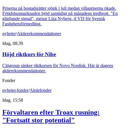
Priserna på bostadsrätter sjönk i juli medan villapriserna ökade.
Fritidshusmarknaden bjöd samtidigt på månadens tredbrott. "En
glädjande signal", menar Liza Nyberg, tf VD för Svensk
Fastighetsförmedling.
nyheter
/
Aktierekommendationer
Idag, 08:39
Höjd riktkurs för Nibe
Citigroup sänker riktkursen för Novo Nordisk. Här är dagens
aktierekommendationer.
Fonder
nyheter
,
fonder
/
Aktiefonder
Idag, 15:58
Förvaltaren efter Troax rusning:
"Fortsatt stor potential"