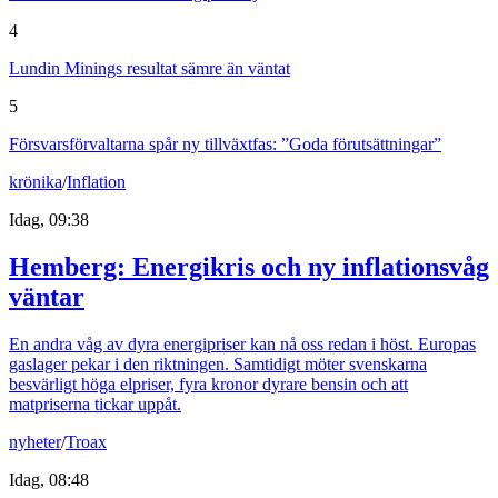
4
Lundin Minings resultat sämre än väntat
5
Försvarsförvaltarna spår ny tillväxtfas: ”Goda förutsättningar”
krönika
/
Inflation
Idag, 09:38
Hemberg: Energikris och ny inflationsvåg
väntar
En andra våg av dyra energipriser kan nå oss redan i höst. Europas
gaslager pekar i den riktningen. Samtidigt möter svenskarna
besvärligt höga elpriser, fyra kronor dyrare bensin och att
matpriserna tickar uppåt.
nyheter
/
Troax
Idag, 08:48