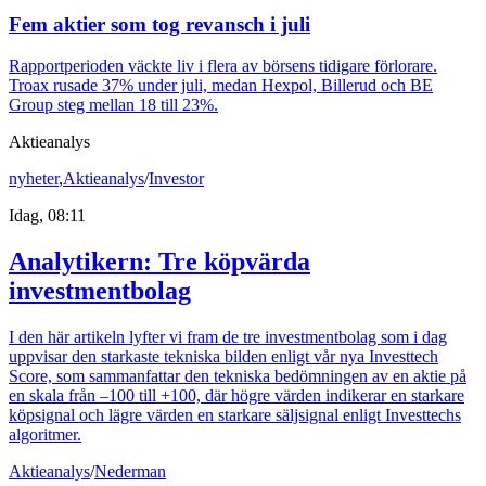
Fem aktier som tog revansch i juli
Rapportperioden väckte liv i flera av börsens tidigare förlorare.
Troax rusade 37% under juli, medan Hexpol, Billerud och BE
Group steg mellan 18 till 23%.
Aktieanalys
nyheter
,
Aktieanalys
/
Investor
Idag, 08:11
Analytikern: Tre köpvärda
investmentbolag
I den här artikeln lyfter vi fram de tre investmentbolag som i dag
uppvisar den starkaste tekniska bilden enligt vår nya Investtech
Score, som sammanfattar den tekniska bedömningen av en aktie på
en skala från –100 till +100, där högre värden indikerar en starkare
köpsignal och lägre värden en starkare säljsignal enligt Investtechs
algoritmer.
Aktieanalys
/
Nederman