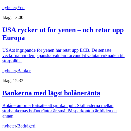
nyheter
/
Yen
Idag, 13:00
USA rycker ut för yenen – och retar upp
Europa
USA:s ingripande för yenen har retat upp ECB. De senaste
veckorna har den japanska valutan förvandlat valutamarknaden till
storpolitik.
nyheter
/
Banker
Idag, 15:32
Bankerna med lägst bolåneränta
Bolåneräntorna fortsatte att sjunka i juli. Skillnaderna mellan
storbankernas bolåneräntor är små. På sparkonton är bilden en
annan.
nyheter
/
Bedrägeri