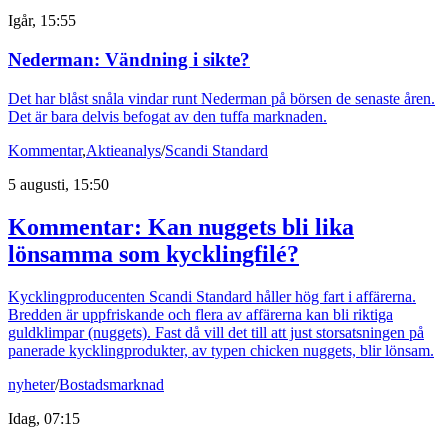
Igår, 15:55
Nederman: Vändning i sikte?
Det har blåst snåla vindar runt Nederman på börsen de senaste åren.
Det är bara delvis befogat av den tuffa marknaden.
Kommentar
,
Aktieanalys
/
Scandi Standard
5 augusti, 15:50
Kommentar: Kan nuggets bli lika
lönsamma som kycklingfilé?
Kycklingproducenten Scandi Standard håller hög fart i affärerna.
Bredden är uppfriskande och flera av affärerna kan bli riktiga
guldklimpar (nuggets). Fast då vill det till att just storsatsningen på
panerade kycklingprodukter, av typen chicken nuggets, blir lönsam.
nyheter
/
Bostadsmarknad
Idag, 07:15