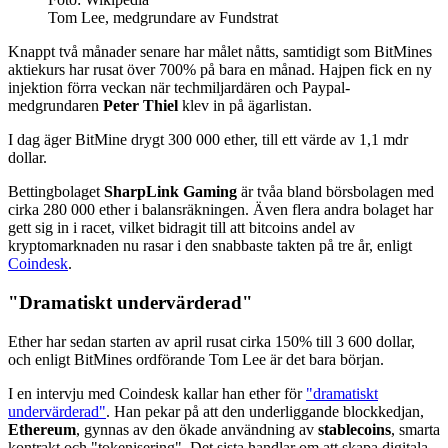
Tom Lee, medgrundare av Fundstrat
Knappt två månader senare har målet nåtts, samtidigt som BitMines
aktiekurs har rusat över 700% på bara en månad. Hajpen fick en ny
injektion förra veckan när techmiljardären och Paypal-
medgrundaren
Peter Thiel
klev in på ägarlistan.
I dag äger BitMine drygt 300 000 ether, till ett värde av 1,1 mdr
dollar.
Bettingbolaget
SharpLink Gaming
är tvåa bland börsbolagen med
cirka 280 000 ether i balansräkningen. Även flera andra bolaget har
gett sig in i racet, vilket bidragit till att bitcoins andel av
kryptomarknaden nu rasar i den snabbaste takten på tre år, enligt
Coindesk
.
"Dramatiskt undervärderad"
Ether har sedan starten av april rusat cirka 150% till 3 600 dollar,
och enligt BitMines ordförande Tom Lee är det bara början.
I en intervju med Coindesk kallar han ether för
"dramatiskt
undervärderad"
. Han pekar på att den underliggande blockkedjan,
Ethereum
, gynnas av den ökade användning av
stablecoins
, smarta
kontrakt och "tokenisering". Det sista handlar om att skapa digitala