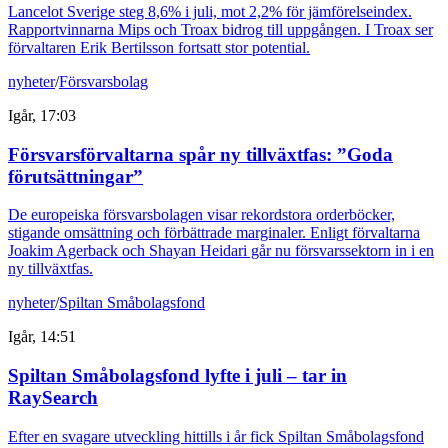
Lancelot Sverige steg 8,6% i juli, mot 2,2% för jämförelseindex.
Rapportvinnarna Mips och Troax bidrog till uppgången. I Troax ser
förvaltaren Erik Bertilsson fortsatt stor potential.
nyheter
/
Försvarsbolag
Igår, 17:03
Försvarsförvaltarna spår ny tillväxtfas: ”Goda
förutsättningar”
De europeiska försvarsbolagen visar rekordstora orderböcker,
stigande omsättning och förbättrade marginaler. Enligt förvaltarna
Joakim Agerback och Shayan Heidari går nu försvarssektorn in i en
ny tillväxtfas.
nyheter
/
Spiltan Småbolagsfond
Igår, 14:51
Spiltan Småbolagsfond lyfte i juli – tar in
RaySearch
Efter en svagare utveckling hittills i år fick Spiltan Småbolagsfond