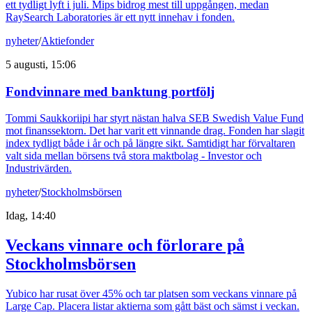
ett tydligt lyft i juli. Mips bidrog mest till uppgången, medan
RaySearch Laboratories är ett nytt innehav i fonden.
nyheter
/
Aktiefonder
5 augusti, 15:06
Fondvinnare med banktung portfölj
Tommi Saukkoriipi har styrt nästan halva SEB Swedish Value Fund
mot finanssektorn. Det har varit ett vinnande drag. Fonden har slagit
index tydligt både i år och på längre sikt. Samtidigt har förvaltaren
valt sida mellan börsens två stora maktbolag - Investor och
Industrivärden.
nyheter
/
Stockholmsbörsen
Idag, 14:40
Veckans vinnare och förlorare på
Stockholmsbörsen
Yubico har rusat över 45% och tar platsen som veckans vinnare på
Large Cap. Placera listar aktierna som gått bäst och sämst i veckan.