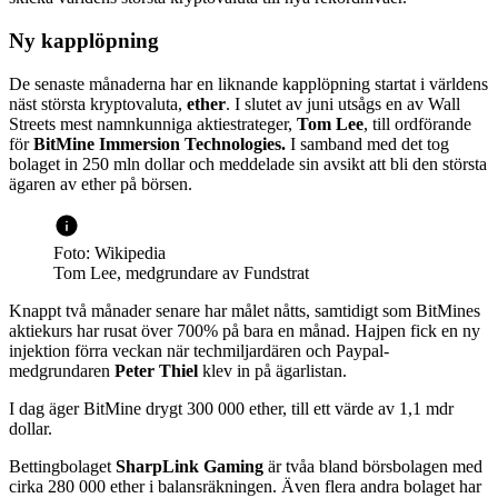
Ny kapplöpning
De senaste månaderna har en liknande kapplöpning startat i världens
näst största kryptovaluta,
ether
. I slutet av juni utsågs en av Wall
Streets mest namnkunniga aktiestrateger,
Tom Lee
, till ordförande
för
BitMine Immersion Technologies.
I samband med det tog
bolaget in 250 mln dollar och meddelade sin avsikt att bli den största
ägaren av ether på börsen.
Foto: Wikipedia
Tom Lee, medgrundare av Fundstrat
Knappt två månader senare har målet nåtts, samtidigt som BitMines
aktiekurs har rusat över 700% på bara en månad. Hajpen fick en ny
injektion förra veckan när techmiljardären och Paypal-
medgrundaren
Peter Thiel
klev in på ägarlistan.
I dag äger BitMine drygt 300 000 ether, till ett värde av 1,1 mdr
dollar.
Bettingbolaget
SharpLink Gaming
är tvåa bland börsbolagen med
cirka 280 000 ether i balansräkningen. Även flera andra bolaget har