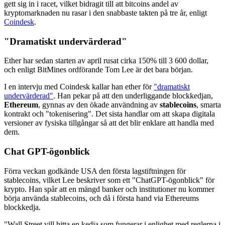
gett sig in i racet, vilket bidragit till att bitcoins andel av
kryptomarknaden nu rasar i den snabbaste takten på tre år, enligt
Coindesk
.
"Dramatiskt undervärderad"
Ether har sedan starten av april rusat cirka 150% till 3 600 dollar,
och enligt BitMines ordförande Tom Lee är det bara början.
I en intervju med Coindesk kallar han ether för
"dramatiskt
undervärderad"
. Han pekar på att den underliggande blockkedjan,
Ethereum
, gynnas av den ökade användning av
stablecoins
, smarta
kontrakt och "tokenisering". Det sista handlar om att skapa digitala
versioner av fysiska tillgångar så att det blir enklare att handla med
dem.
Chat GPT-ögonblick
Förra veckan godkände USA den första lagstiftningen för
stablecoins, vilket Lee beskriver som ett "ChatGPT-ögonblick" för
krypto. Han spår att en mängd banker och institutioner nu kommer
börja använda stablecoins, och då i första hand via Ethereums
blockkedja.
"Wall Street vill hitta en kedja som fungerar i enlighet med reglerna i