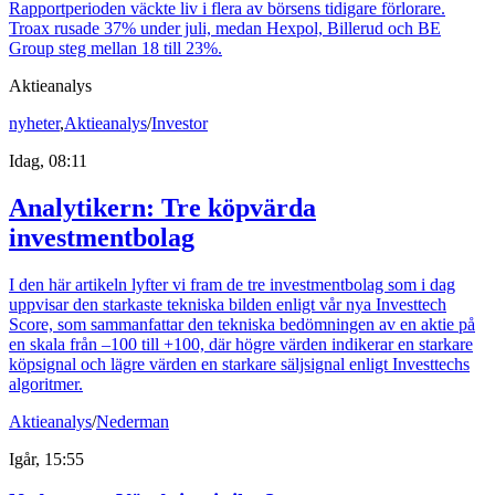
Rapportperioden väckte liv i flera av börsens tidigare förlorare.
Troax rusade 37% under juli, medan Hexpol, Billerud och BE
Group steg mellan 18 till 23%.
Aktieanalys
nyheter
,
Aktieanalys
/
Investor
Idag, 08:11
Analytikern: Tre köpvärda
investmentbolag
I den här artikeln lyfter vi fram de tre investmentbolag som i dag
uppvisar den starkaste tekniska bilden enligt vår nya Investtech
Score, som sammanfattar den tekniska bedömningen av en aktie på
en skala från –100 till +100, där högre värden indikerar en starkare
köpsignal och lägre värden en starkare säljsignal enligt Investtechs
algoritmer.
Aktieanalys
/
Nederman
Igår, 15:55