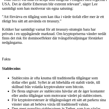
USA. Det är därför Ethereum blir extremt relevant", säger Lee
samtidigt som han motiverar sin egna satsning:
"Att förvärva en tillgång som kan öka i värde tiofalt eller mer är ett
riktigt bra sätt att använda en treasury."
Kritiker har samtidigt varnat för att treasury-strategin bara har
prövats i en uppåtgående marknad. Om kryptopriserna vänder nedåt
finns det risk för dominoeffekter där tvångsförsäljningar förstärker
nedgångarna.
Fakta
Stablecoins
Stablecoins är ofta knutna till traditionella tillgångar som
dollar eller guld. Syftet är att bibehålla ett stabilt värde, till
skillnad från volatila kryptovalutor som bitcoin.
De flesta utgivare av stablecoins hävdar att de äger kontanter
eller andra tillgångar som motsvarar värdet på stablecoinen.
För kryptoinvesterare är tillgångsslaget ett sätt att parkera sina
vinster utan att behöva växla till traditionell valuta.
Den mest populära stablecoinen är Tether, som kan växlas