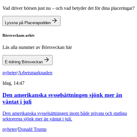
Vad driver börsen just nu – och vad betyder det för dina placeringar?
Lyssna på Placerapodden
Börsveckans arkiv
Läs alla nummer av Börsveckan här
E-tidning Börsveckan
nyheter
/
Arbetsmarknaden
Idag, 14:47
Den amerikanska sysselsättningen sjönk mer än
väntat i juli
Den amerikanska sysselsättningen inom både privata och statliga
sektorerna sjönk mer än väntat i juli.
nyheter
/
Donald Trump