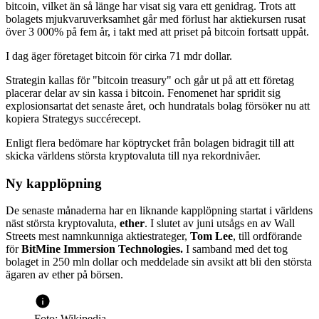
bitcoin, vilket än så länge har visat sig vara ett genidrag. Trots att
bolagets mjukvaruverksamhet går med förlust har aktiekursen rusat
över 3 000% på fem år, i takt med att priset på bitcoin fortsatt uppåt.
I dag äger företaget bitcoin för cirka 71 mdr dollar.
Strategin kallas för "bitcoin treasury" och går ut på att ett företag
placerar delar av sin kassa i bitcoin. Fenomenet har spridit sig
explosionsartat det senaste året, och hundratals bolag försöker nu att
kopiera Strategys succérecept.
Enligt flera bedömare har köptrycket från bolagen bidragit till att
skicka världens största kryptovaluta till nya rekordnivåer.
Ny kapplöpning
De senaste månaderna har en liknande kapplöpning startat i världens
näst största kryptovaluta,
ether
. I slutet av juni utsågs en av Wall
Streets mest namnkunniga aktiestrateger,
Tom Lee
, till ordförande
för
BitMine Immersion Technologies.
I samband med det tog
bolaget in 250 mln dollar och meddelade sin avsikt att bli den största
ägaren av ether på börsen.
Foto: Wikipedia