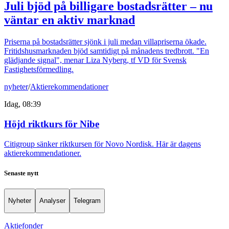
Juli bjöd på billigare bostadsrätter – nu
väntar en aktiv marknad
Priserna på bostadsrätter sjönk i juli medan villapriserna ökade.
Fritidshusmarknaden bjöd samtidigt på månadens tredbrott. "En
glädjande signal", menar Liza Nyberg, tf VD för Svensk
Fastighetsförmedling.
nyheter
/
Aktierekommendationer
Idag, 08:39
Höjd riktkurs för Nibe
Citigroup sänker riktkursen för Novo Nordisk. Här är dagens
aktierekommendationer.
Senaste nytt
Nyheter
Analyser
Telegram
Aktiefonder