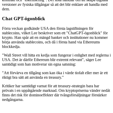
versioner av fysiska tillgångar så att det blir enklare att handla med
dem.
Chat GPT-ögonblick
Förra veckan godkände USA den första lagstiftningen för
stablecoins, vilket Lee beskriver som ett "ChatGPT-ögonblick" för
krypto. Han spår att en mängd banker och institutioner nu kommer
börja använda stablecoins, och då i första hand via Ethereums
blockkedja.
"Wall Street vill hitta en kedja som fungerar i enlighet med reglerna i
USA. Det är därför Ethereum blir extremt relevant", säger Lee
samtidigt som han motiverar sin egna satsning:
"Att förvärva en tillgång som kan öka i värde tiofalt eller mer är ett
riktigt bra sätt att använda en treasury."
Kritiker har samtidigt varnat för att treasury-strategin bara har
prövats i en uppåtgående marknad. Om kryptopriserna vänder nedåt
finns det risk för dominoeffekter där tvångsförsäljningar förstärker
nedgångarna.