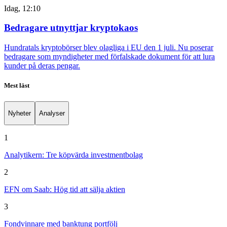
Idag, 12:10
Bedragare utnyttjar kryptokaos
Hundratals kryptobörser blev olagliga i EU den 1 juli. Nu poserar
bedragare som myndigheter med förfalskade dokument för att lura
kunder på deras pengar.
Mest läst
Nyheter
Analyser
1
Analytikern: Tre köpvärda investmentbolag
2
EFN om Saab: Hög tid att sälja aktien
3
Fondvinnare med banktung portfölj