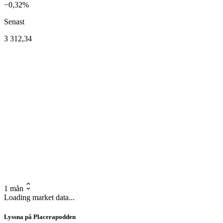
−0,32%
Senast
3 312,34
1 mån
Loading market data...
Lyssna på Placerapodden