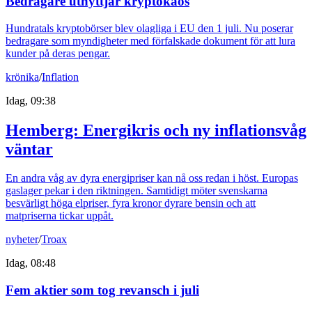
Bedragare utnyttjar kryptokaos
Hundratals kryptobörser blev olagliga i EU den 1 juli. Nu poserar
bedragare som myndigheter med förfalskade dokument för att lura
kunder på deras pengar.
krönika
/
Inflation
Idag, 09:38
Hemberg: Energikris och ny inflationsvåg
väntar
En andra våg av dyra energipriser kan nå oss redan i höst. Europas
gaslager pekar i den riktningen. Samtidigt möter svenskarna
besvärligt höga elpriser, fyra kronor dyrare bensin och att
matpriserna tickar uppåt.
nyheter
/
Troax
Idag, 08:48
Fem aktier som tog revansch i juli