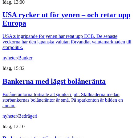
Idag, 13:00
USA rycker ut för yenen – och retar upp
Europa
USA:s ingripande för yenen har retat upp ECB. De senaste
veckorna har den japanska valutan förvandlat valutamarknaden till
storpolitik.
nyheter
/
Banker
Idag, 15:32
Bankerna med lägst bolåneränta
Bolåneräntorna fortsatte att sjunka i juli. Skillnaderna mellan
storbankernas bolåneräntor är små. På sparkonton är bilden en
annan.
nyheter
/
Bedrägeri
Idag, 12:10