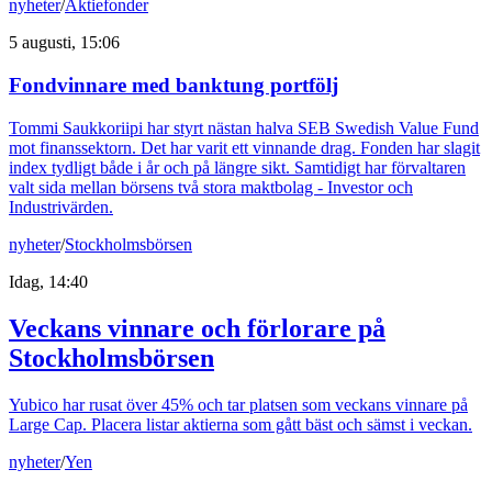
nyheter
/
Aktiefonder
5 augusti, 15:06
Fondvinnare med banktung portfölj
Tommi Saukkoriipi har styrt nästan halva SEB Swedish Value Fund
mot finanssektorn. Det har varit ett vinnande drag. Fonden har slagit
index tydligt både i år och på längre sikt. Samtidigt har förvaltaren
valt sida mellan börsens två stora maktbolag - Investor och
Industrivärden.
nyheter
/
Stockholmsbörsen
Idag, 14:40
Veckans vinnare och förlorare på
Stockholmsbörsen
Yubico har rusat över 45% och tar platsen som veckans vinnare på
Large Cap. Placera listar aktierna som gått bäst och sämst i veckan.
nyheter
/
Yen