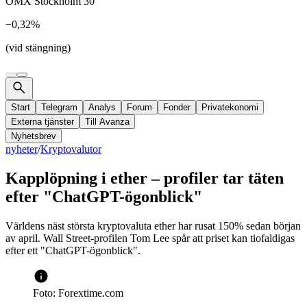
OMX Stockholm 30
−0,32%
(vid stängning)
Start
Telegram
Analys
Forum
Fonder
Privatekonomi
Externa tjänster
Till Avanza
Nyhetsbrev
nyheter
/
Kryptovalutor
Kapplöpning i ether – profiler tar täten
efter "ChatGPT-ögonblick"
Världens näst största kryptovaluta ether har rusat 150% sedan början
av april. Wall Street-profilen Tom Lee spår att priset kan tiofaldigas
efter ett "ChatGPT-ögonblick".
Foto: Forextime.com