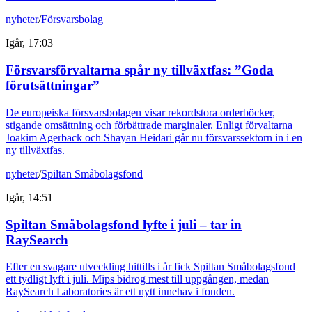
nyheter
/
Försvarsbolag
Igår, 17:03
Försvarsförvaltarna spår ny tillväxtfas: ”Goda
förutsättningar”
De europeiska försvarsbolagen visar rekordstora orderböcker,
stigande omsättning och förbättrade marginaler. Enligt förvaltarna
Joakim Agerback och Shayan Heidari går nu försvarssektorn in i en
ny tillväxtfas.
nyheter
/
Spiltan Småbolagsfond
Igår, 14:51
Spiltan Småbolagsfond lyfte i juli – tar in
RaySearch
Efter en svagare utveckling hittills i år fick Spiltan Småbolagsfond
ett tydligt lyft i juli. Mips bidrog mest till uppgången, medan
RaySearch Laboratories är ett nytt innehav i fonden.