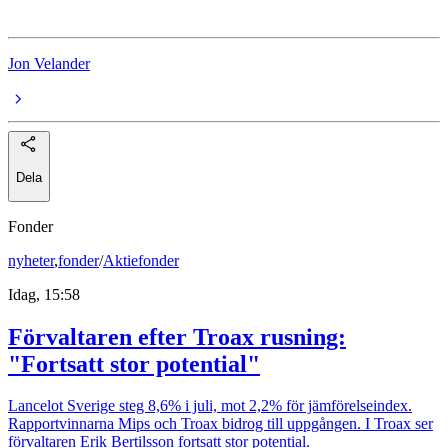
Jon Velander
Dela
Fonder
nyheter
,
fonder
/
Aktiefonder
Idag, 15:58
Förvaltaren efter Troax rusning:
"Fortsatt stor potential"
Lancelot Sverige steg 8,6% i juli, mot 2,2% för jämförelseindex.
Rapportvinnarna Mips och Troax bidrog till uppgången. I Troax ser
förvaltaren Erik Bertilsson fortsatt stor potential.