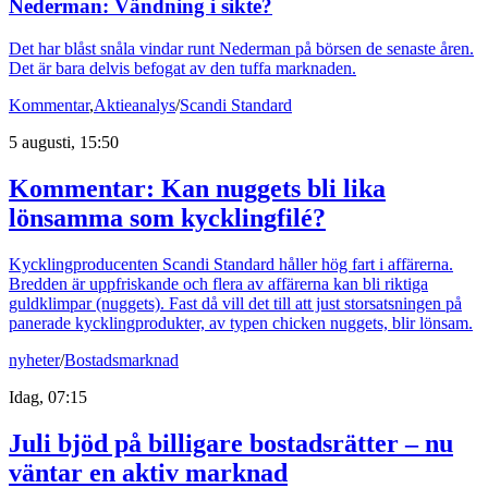
Nederman: Vändning i sikte?
Det har blåst snåla vindar runt Nederman på börsen de senaste åren.
Det är bara delvis befogat av den tuffa marknaden.
Kommentar
,
Aktieanalys
/
Scandi Standard
5 augusti, 15:50
Kommentar: Kan nuggets bli lika
lönsamma som kycklingfilé?
Kycklingproducenten Scandi Standard håller hög fart i affärerna.
Bredden är uppfriskande och flera av affärerna kan bli riktiga
guldklimpar (nuggets). Fast då vill det till att just storsatsningen på
panerade kycklingprodukter, av typen chicken nuggets, blir lönsam.
nyheter
/
Bostadsmarknad
Idag, 07:15
Juli bjöd på billigare bostadsrätter – nu
väntar en aktiv marknad